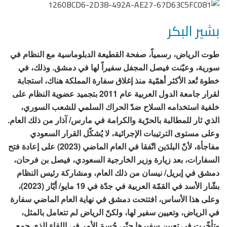
بشير البكر
طوت الرياض، رسمياً، صفحة القطيعة الدبلوماسية مع النظام في
سورية، وعيّنت فيصل المجفل سفيراً لها في دمشق. وذلك، في
خطوة تُعد الأكثر أهمّية منذ إغلاق سفارة المملكة هناك، استجابة
لقرار جامعة الدول العربية عام 2011 بتجميد عضوية النظام على
خلفية استخدامه السلاح ضدّ الحراك السلمي للشعب السوري،
الذي ثار للمطالبة بالحرّية والكرامة في مارس/ آذار من ذلك العام.
وعلى مستوى الترتيبات الإجرائية، لا يُشكّل القرار السعودي
مفاجأة، لأنّ البلدَين اتّفقا في العام الماضي (2023) على إعادة فتح
السفارات، بعد زيارة وزير الخارجية السعودي، فيصل بن فرحان،
دمشق في إبريل/ نيسان من ذلك العام، ومشاركة رئيس النظام
بشّار الأسد في القمّة العربية في جدّة في 19 مايو/ أيّار (2023)،
وعلى هذا الأساس، افتتحت دمشق في نهاية العام الماضي سفارة
في الرياض، وتعيين سفير لها، ولكنّ الرياض لم تتعامل بالمثل،
وتأخّرت في تعيين سفيرها حتّى حُسِمَ الأمر في اللقاء الذي جمع