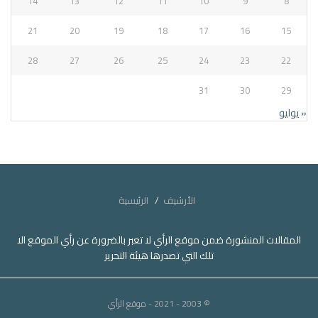
14
13
12
11
10
9
8
21
20
19
18
17
16
15
28
27
26
25
24
23
22
31
30
29
« يوليو
الأرشيف
الرئيسية
المقالات المنشورة ضمن موقع الرأي لا تعبر بالضرورة عن رأي الموقع الا
تلك التي تصدرها هيئة التحرير
© 2003 - 2021
- موقع الرأي