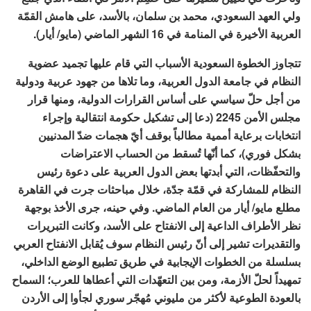
ولي العهد السعودي، محمد بن سلمان، بالأسد، على هامش القمّة
العربية الأخيرة في المنامة في 16 الشهر الماضي (مايو/ أيار).
تتجاوز الخطوة السعودية الأسباب التي قام عليها تجميد عضوية
النظام في جامعة الدول العربية، وما تلاها من جهود عربية ودولية
من أجل حلّ سياسي على أساس القرارات الدولية، ومنها قرار
مجلس الأمن 2245 (دعا إلى تشكيل حكومة انتقالية وإجراء
انتخابات برعاية أممية مطالباً بوقف أيّ هجمات ضدّ المدنيين
بشكل فوري)، كما أنّها تُسقط من الحساب الاعتراضات
والتحفّظات، التي أبدتها بعض الدول العربية على دعوة رئيس
النظام للمشاركة في قمّة جدّة، خلال مباحثات جرت في القاهرة
مطلع مايو/ أيار من العام الماضي. وفي حينه، جرى الأخذ بوجهة
نظر الأطراف الداعية إلى الانفتاح على الأسد، وكانت التبريرات
والتقديرات تشير إلى أنّ رئيس النظام سوف يُقابل الانفتاح العربي
بسلسلة من الخطوات الإيجابية في طريق تطبيع الوضع الداخلي،
تمهيداً لحلّ الأزمة، ومن بين التعهّدات التي أعطاها للعرب؛ السماح
بالعودة الطوعية لأكثر من مليوني مُهجّر سوري لجأوا إلى الأردن