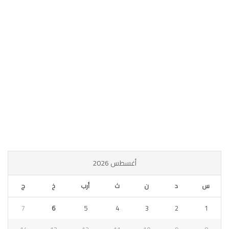
أغسطس 2026
س
د
ن
ث
أرب
خ
ج
7
6
5
4
3
2
1