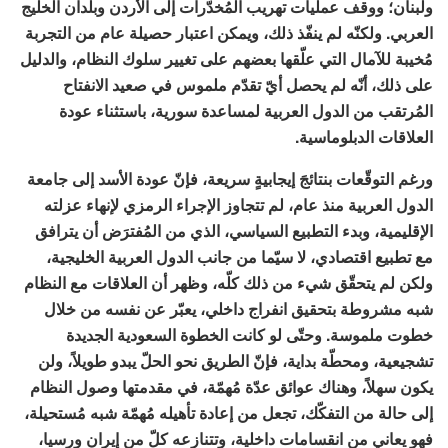
ولبنان؛ ووقف عمليات تهريب المُخدّرات إلى الأردن وبلدان الخليج
العربي. ولكنّه لم ينفّذ ذلك، ويمكن اعتبار حصيلة عام من التجربة
مُخيبة للآمال التي علّقها بعضهم على تغيير سلوك النظام، والدليل
على ذلك، أنّه لم يحصل أيّ تقدّم ملموس في صعيد الانفتاح
المُرتقب من الدول العربية لمساعدة سورية، باستثناء عودة
العلاقات الدبلوماسية.
ورغم التوقّعات بنتائجَ إيجابيةٍ سريعة، فإنّ عودة الأسد إلى جامعة
الدول العربية منذ عام، لم تتجاوز الإجراء الرمزي لإنهاء عزلته
الإقليمية، وبدء التطبيع السياسي، الذي من المُفترَض أن يترافق
مع تطبيع اقتصادي، لا سيّما من جانب الدول العربية الخليجية،
ولكن لم يتحقّق شيء من ذلك كلّه، وظهر أن العلاقات مع النظام
شبه مشروطة بتحقيق انفراج داخلي، يعبّر عن نفسه من خلال
خطوت ملموسة. وحتّى لو كانت الخطوة السعودية الجديدة
تشجيعية، ومحطّة بداية، فإنّ الطريق نحو الحلّ يبدو طويلاً، ولن
يكون سهلاً، وهناك عوائق عدّة مُهمّة، في مقدمتها وصول النظام
إلى حالة من التفكّك، تجعل من إعادة تأهيله مُهمّة شبه مُستحيلة،
فهو يعاني من انقسامات داخلية، وتتنازعه كلّ من إيران ورسيا،