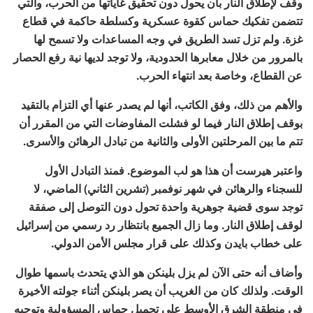
وقف لإطلاق النار بأن يحول دون تحقيق غاياتها من الحرب، والتي
تتضمن تفكيك حماس كقوة عسكرية وكسلطة حاكمة في قطاع
غزة. ولم تزل تسد الطريق في وجه المساعدات ولا تسمح لها
بالمرور من خلال معابرها الحدودية، ولا توجد لديها نية رفع الحصار
عن القطاع، وخاصة بعد انتهاء الحرب.
والأهم من ذلك، وفق الكاتب، أنها لم يصدر عنها أي التزام بالتقيد
بوقف إطلاق النار فيما لو فشلت المفاوضات التي من المقرر أن
تتم ما بين المرحلتين الأولى والثانية من تبادل الرهائن والأسرى.
واعتبر هيرست أن هذا هو لب الموضوع. فمنذ التبادل الأول
للسجناء والرهائن في شهر نوفمبر (تشرين الثاني) الماضي، لا
توجد سوى قضية جوهرية واحدة تحول دون التوصل إلى صفقة
لوقف إطلاق النار. وما زال الجميع بانتظار رد رسمي من إسرائيل
على خطاب بايدن وكذلك على قرار مجلس الأمن الدولي.
وأضاف أنه حتى الآن لم يزل بلينكن هو الذي يتحدث باسمها طوال
الوقت. ولذلك كان من الغريب أن يصر بلينكن أثناء جولته الأخيرة
في منطقة الشرق الأوسط على تحميل حماس المسؤولية وتوجيه