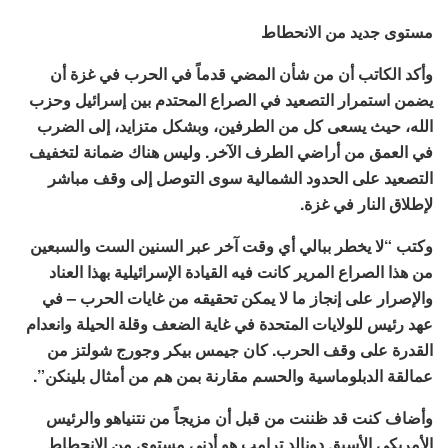
مستوى جديد من الانحطاط
وأكد الكاتب أن من شأن المضي قدماً في الحرب في غزة أن
يضمن استمرار التصعيد في الصراع المحتدم بين إسرائيل وحزب
الله، حيث يسعى كل من الطرفين، وبشكل متزايد، إلى الضرب
في العمق من أراضي الطرف الآخر. وليس هناك ضمانة لتخفيف
التصعيد على الحدود الشمالية سوى التوصل إلى وقف مباشر
لإطلاق النار في غزة.
وكتب “لا يخطر ببالي أي وقت آخر عبر السنين الست والسبعين
من هذا الصراع المرير كانت فيه القيادة الإسرائيلية بهذا العناد
والإصرار على إنجاز ما لا يمكن تحقيقه من غايات الحرب – في
عهد رئيس للولايات المتحدة في غاية الضعف وقلة الحيلة وانعدام
القدرة على وقف الحرب. كان جيمس بيكر وجورج شولتز من
عمالقة الدبلوماسية والحسم مقارنة بمن هم من أمثال بلينكن”.
وأضاف كنت قد ظننت من قبل أن مزيجاً من نتنياهو والرئيس
الأمريكي الأسبق دونالد ترامب هو أدنى مستوى من الانحطاط