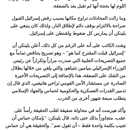
اللوم لها بحجة أنها لم تقبل بعد بالصفقة.
وما زالت المحادثات تراوح مكانها بسبب رفض إسرائيل القبول
صراحة بالالتزام بوقف دائم لإطلاق النار. ولذلك كان ينبغي على
بلينكن أن يمارس كل ضغوط واشنطن على إسرائيل.
وشدد الكاتب على أنه على الرغم من كل ذلك، أعلن بلينكن أن
“إسرائيل قبلت المقترح كما هو” – وهو تصريح يتناقض تماماً مع
جميع التصريحات العلنية التي صدرت مراراً وتكراراً عن رئيس
الوزراء الإسرائيلي بنيامين نتنياهو، والتي يلقي من خلالها بظلال
من الشك على الصفقة، هذا بالإضافة إلى التصريحات الأخيرة
الصادرة عن مستشار الأمن القومي تزاخي هانيغبي، الذي قال إن
تدمير القدرات العسكرية والحكومية لحماس والجهاد الإسلامي
يتطلب سبعة شهور أخرى من الحرب.
وأكد هيرست أنه في محاولة صفيقة لقلب الحقيقة رأساً على
عقب، متجاوزاً بذلك حتى ذاته، قال بلينكن: “بإمكان حماس أن
تجيب بكلمة واحدة فقط – أن تقول نعم”. والحقيقة هي أن حماس