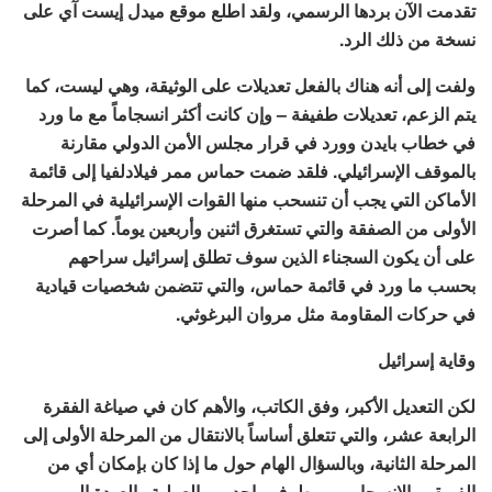
تقدمت الآن بردها الرسمي، ولقد اطلع موقع ميدل إيست آي على
نسخة من ذلك الرد.
ولفت إلى أنه هناك بالفعل تعديلات على الوثيقة، وهي ليست، كما
يتم الزعم، تعديلات طفيفة – وإن كانت أكثر انسجاماً مع ما ورد
في خطاب بايدن وورد في قرار مجلس الأمن الدولي مقارنة
بالموقف الإسرائيلي. فلقد ضمت حماس ممر فيلادلفيا إلى قائمة
الأماكن التي يجب أن تنسحب منها القوات الإسرائيلية في المرحلة
الأولى من الصفقة والتي تستغرق اثنين وأربعين يوماً. كما أصرت
على أن يكون السجناء الذين سوف تطلق إسرائيل سراحهم
بحسب ما ورد في قائمة حماس، والتي تتضمن شخصيات قيادية
في حركات المقاومة مثل مروان البرغوثي.
وقاية إسرائيل
لكن التعديل الأكبر، وفق الكاتب، والأهم كان في صياغة الفقرة
الرابعة عشر، والتي تتعلق أساساً بالانتقال من المرحلة الأولى إلى
المرحلة الثانية، وبالسؤال الهام حول ما إذا كان بإمكان أي من
الفريقين الانسحاب من طرف واحد من العملية والعودة إلى