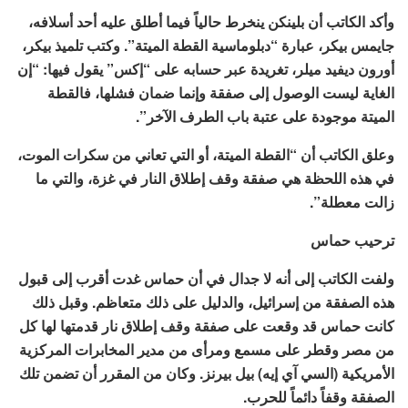
وأكد الكاتب أن بلينكن ينخرط حالياً فيما أطلق عليه أحد أسلافه،
جايمس بيكر، عبارة “دبلوماسية القطة الميتة”. وكتب تلميذ بيكر،
أورون ديفيد ميلر، تغريدة عبر حسابه على “إكس” يقول فيها: “إن
الغاية ليست الوصول إلى صفقة وإنما ضمان فشلها، فالقطة
الميتة موجودة على عتبة باب الطرف الآخر”.
وعلق الكاتب أن “القطة الميتة، أو التي تعاني من سكرات الموت،
في هذه اللحظة هي صفقة وقف إطلاق النار في غزة، والتي ما
زالت معطلة”.
ترحيب حماس
ولفت الكاتب إلى أنه لا جدال في أن حماس غدت أقرب إلى قبول
هذه الصفقة من إسرائيل، والدليل على ذلك متعاظم. وقبل ذلك
كانت حماس قد وقعت على صفقة وقف إطلاق نار قدمتها لها كل
من مصر وقطر على مسمع ومرأى من مدير المخابرات المركزية
الأمريكية (السي آي إيه) بيل بيرنز. وكان من المقرر أن تضمن تلك
الصفقة وقفاً دائماً للحرب.