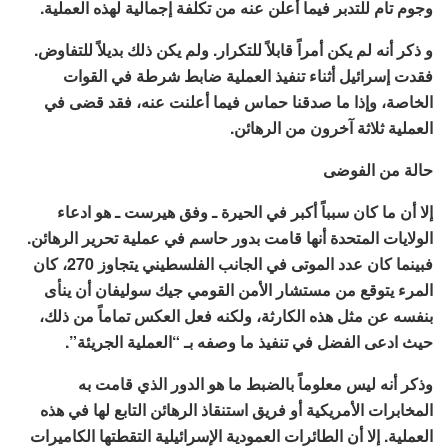
وجوم تام للتدبر فيما أعلن عنه من تكلفة إجمالية لهذه العملية.
و ذكر أنه لم يكن أمراً قابلاً للتكرار. ولم يكن ذلك بديلاً للتفاوض.
فقدت إسرائيل أثناء تنفيذ العملية ضابط شرطة في القوات
الخاصة، وإذا ما صدقنا حماس فيما أعلنت عنه، فقد قضى في
العملية ثلاثة آخرون من الرهائن.
حالة من الفوضى
إلا أن ما كان سبباً أكبر في الحيرة ـ وفق هيرست ـ هو ادعاء
الولايات المتحدة أنها قامت بدور حاسم في عملية تحرير الرهائن.
فبينما كان عدد الموتى في الجانب الفلسطيني يتجاوز 270، كان
المرء يتوقع من مستشار الأمن القومي جيك سوليفان أن ينأى
بنفسه عن مثل هذه الكارثة، ولكنه فعل العكس تماماً من ذلك،
حيث ادعى الفضل في تنفيذ ما وصفه بـ “العملية الجريئة”.
وذكر أنه ليس معلوماً بالضبط ما هو الدور الذي قامت به
المخابرات الأمريكية أو فريق استنقاذ الرهائن التابع لها في هذه
العملية. إلا أن الطائرات العمودية الإسرائيلية التقطتها الكاميرات