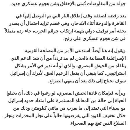
جولة من المفاوضات تُمنى بالإخفاق بشن هجوم عسكري جديد.
بعد رفضه لصفقة وقف إطلاق النار التي تم التوصل إليها في
القاهرة والدوحة أثناء الاندحار، وفي خضم تزايد احتمال أن يصدر
بحقه أمر توقيف دولي بتهمة ارتكاب جرائم الحرب، جاء رده متمثلاً
في شن هجوم عسكري على رفح.
ويقول إنه هنا أيضاً، استدعى الأمر من المصلحة القومية
الإسرائيلية المطالبة بالحذر. لم يبد تردداً من أن ينبذ الدعم الذي
يتلقاه من الجيش المصري، والذي لو أنه تدبر في الأمر بشكل
استراتيجي، كما ينبغي أن يفعل الزعيم الحق، لأدرك أن إسرائيل
سوف تحتاج إلى ذلك بعد أن ينتهي الصراع.
وبرأيه فبإمكان قادة الجيش المصري، لو رغبوا في ذلك، أن يحيلوا
الحياة إلى حالة من المعاناة المستمرة على امتداد حدود إسرائيل
مع سيناء التي تمتد إلى ما يقرب من مائتي كيلومتر، وذلك من
خلال تخفيف القيود التي يفرضونها حالياً على تجار المخدرات وتجار
السلاح الذين تعج بهم الصحراء.