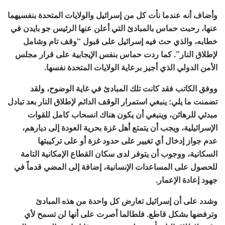
وأضاف أنه عندما نأت كل من إسرائيل والولايات المتحدة بنفسيهما
عنها، رحبت حماس بالمبادئ التي أعلن عنها الرئيس جو بايدن في
خطابه، والذي حث فيه إسرائيل على قبول “وقف تام وشامل
لإطلاق النار”. كما ردت حماس بنفس الإيجابية على قرار مجلس
الأمن الدولي الذي أجيز برعاية الولايات المتحدة نفسها.
ووفق الكاتب فقد كانت تلك المبادئ في غاية الوضوح، ولقد
تضمنت ما يلي: ينبغي استمرار الوقف الدائم لإطلاق النار بعد تبادل
مبدئي للرهائن، وينبغي أن يكون هناك انسحاب كامل للقوات
الإسرائيلية، ويجب أن يتمتع أهل غزة بحرية العودة إلى ديارهم،
عدم جواز إدخال أي تغيير على حدود غزة أو على تركيبتها
السكانية، ووجوب أن يتوفر لدى سكان القطاع الإمكانية التامة
للحصول على المساعدات الإنسانية، إضافة إلى المضي قدماً في
جهود إعادة الإعمار.
وشدد على أن إسرائيل تعارض كل واحدة من هذه المبادئ
وترفضها بشكل قاطع. فلطالما أصرت على أنها لن تسمح لأي