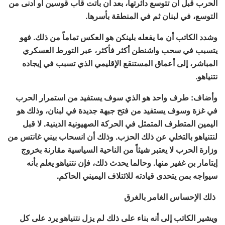
الحرب قبل أن تتوسع دائرتها، بعد أن باتت قاب قوسين أو أدنى من
التوسع، في لبنان ثم في المنطقة بأسرها.
وشدد الكاتب أن ما يفعله بلينكن هو العكس تماماً من ذلك. فهو
يتسبب في سحب واشنطن أكثر فأكثر، عبر التورط العسكري
المباشر، إلى أعماق المستنقع الإقليمي الذي تسبب في إيجاده
نتنياهو.
وأضاف: طرف واحد هو الذي سوف يستفيد من استمرار الحرب
في غزة وسوف يستفيد من فتح جبهة جديدة في لبنان، وذلك هو
اليمين المتطرف المتمثل في الحركة الصهيونية الدينية. لا قبل
لنتنياهو بالتخلي عن ذلك الحزب. وذلك أن انسحاب بيني غانتس من
وزارة الحرب لا يعتبر شيئاً من الناحية السياسية مقارنة بخروج
إيتامار بن غفير منها. وحالما يحدث ذلك، فإن نتنياهو يعلم بأنه
سيواجه بمن يتحدى قيادته للائتلاف اليميني الحاكم.
ذلك الإحساس الغامر بالغرق
ويشير الكاتب إلى أنه بناء على ذلك لم يزل نتنياهو يرد على كل