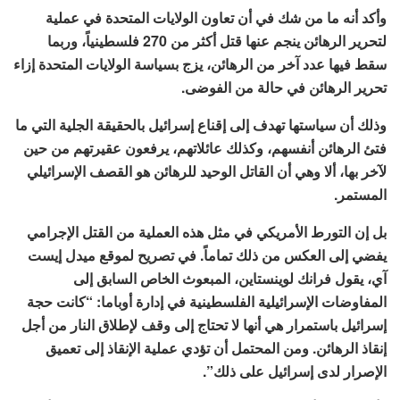
وأكد أنه ما من شك في أن تعاون الولايات المتحدة في عملية
لتحرير الرهائن ينجم عنها قتل أكثر من 270 فلسطينياً، وربما
سقط فيها عدد آخر من الرهائن، يزج بسياسة الولايات المتحدة إزاء
تحرير الرهائن في حالة من الفوضى.
وذلك أن سياستها تهدف إلى إقناع إسرائيل بالحقيقة الجلية التي ما
فتئ الرهائن أنفسهم، وكذلك عائلاتهم، يرفعون عقيرتهم من حين
لآخر بها، ألا وهي أن القاتل الوحيد للرهائن هو القصف الإسرائيلي
المستمر.
بل إن التورط الأمريكي في مثل هذه العملية من القتل الإجرامي
يفضي إلى العكس من ذلك تماماً. في تصريح لموقع ميدل إيست
آي، يقول فرانك لوينستاين، المبعوث الخاص السابق إلى
المفاوضات الإسرائيلية الفلسطينية في إدارة أوباما: “كانت حجة
إسرائيل باستمرار هي أنها لا تحتاج إلى وقف لإطلاق النار من أجل
إنقاذ الرهائن. ومن المحتمل أن تؤدي عملية الإنقاذ إلى تعميق
الإصرار لدى إسرائيل على ذلك”.