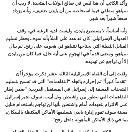
وأكد الكاتب أن هذا ليس في صالح الولايات المتحدة. لا ريب أن
نتنياهو منطقي فيما استخلصه من أن بايدن ضعيف، وبأنه يزداد
ضعفاً شهراً بعد شهر.
وأنه أساساً، لا يستطيع بايدن، وليست لديه الرغبة في، وقف
العدوان الإسرائيلي. كان قد هدد على الملأ بأنه سوف يحظر تسليم
القنابل الثقيلة التي يحتاجها نتنياهو في هجومه على رفح. لم يبال
نتنياهو، ومضى قدماً في الهجوم على أية حال، فما كان من بايدن
إلا أن تراجع عن تهديده.
ولفت إلى أن القناة الإسرائيلية الثالثة عشر ذكرت مؤخراً أن
“تقدماً كبيراً” تم إحرازه باتجاه “التفاهمات” التي قد تسمح بتسليم
الشحنات المعلقة إلى إسرائيل في المستقبل القريب: “ضمن إطار
التفاهمات التي تتطور بين واشنطن وتل أبيب، سوف تجبر إسرائيل
على الالتزام بتعهدات أمام واشنطن بأنها لن تهاجم باستخدام قنابل
معينة سوف تقوم إدارة بايدن بتسليمها الأماكن المكتظة بالسكان،
بما في ذلك الأماكن المأهولة داخل رفح”.
وبحسب الكاتب فبإمكان إسرائيل الحصول على القنابل الثقيلة