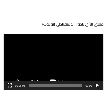
منتدى الرأي للحوار الديمقراطي (يوتيوب)
مشغل
الفيديو
01:06:03
00:00