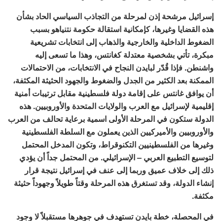
إسرائيل مرشحة إذن لمرحلة من التجاذب السياسي الحاد بشأن
هذه القضايا وغيرها، كإمكانية استقالة حكومة نتنياهو بسبب
الضغوط الداخلية والخارجية والذهاب إلى انتخابات تشريعية
مبكرة، تأتي بشخصية معتدلة كغانتس، وهذا ما تسعى إليه
واشنطن. فإذا قُدّر لبايدن النجاح في الانتخابات، من الاحتمالات
الممكنة بعد الكثير من الجدل والضغوط والجهود الحثيثة المكثفة،
أن يوافق غانتس على إقامة دولة فلسطينية مقابل ترتيبات أمنية
إقليمية لإسرائيل مع العرب والولايات المتحدة والأوروبيين. هذه
الدولة ستكون في المرحلة الأولى اسمية برعاية تحالف من العرب
والأوروبيين والأميركيين الذين يعملون مع السلطة الفلسطينية
وغيرها من الفلسطينيين التكنوقراط، وتكون المدخل المحتمل
لتوسيع التطبيع العربي – الإسرائيلي. من المحتمل جداً أن يؤدي
ذلك إلى خلاف عميق وربما إلى عنف في إسرائيل نتيجة قرار
إنشاء الدولة، وقد تستغرق هذه المرحلة وقتاً طويلاً وجهوداً حثيثة
مكثفة.
في المحصلة، خطة بايدن تستهدف في جوهرها مستقبلاً لا وجود