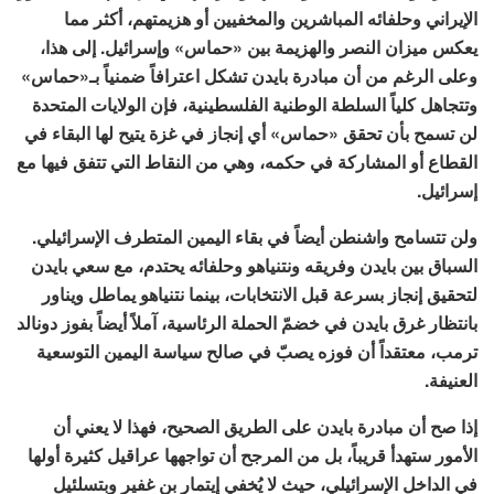
الإيراني وحلفائه المباشرين والمخفيين أو هزيمتهم، أكثر مما
يعكس ميزان النصر والهزيمة بين «حماس» وإسرائيل. إلى هذا،
وعلى الرغم من أن مبادرة بايدن تشكل اعترافاً ضمنياً بـ«حماس»
وتتجاهل كلياً السلطة الوطنية الفلسطينية، فإن الولايات المتحدة
لن تسمح بأن تحقق «حماس» أي إنجاز في غزة يتيح لها البقاء في
القطاع أو المشاركة في حكمه، وهي من النقاط التي تتفق فيها مع
إسرائيل.
ولن تتسامح واشنطن أيضاً في بقاء اليمين المتطرف الإسرائيلي.
السباق بين بايدن وفريقه ونتنياهو وحلفائه يحتدم، مع سعي بايدن
لتحقيق إنجاز بسرعة قبل الانتخابات، بينما نتنياهو يماطل ويناور
بانتظار غرق بايدن في خضمّ الحملة الرئاسية، آملاً أيضاً بفوز دونالد
ترمب، معتقداً أن فوزه يصبّ في صالح سياسة اليمين التوسعية
العنيفة.
إذا صح أن مبادرة بايدن على الطريق الصحيح، فهذا لا يعني أن
الأمور ستهدأ قريباً، بل من المرجح أن تواجهها عراقيل كثيرة أولها
في الداخل الإسرائيلي، حيث لا يُخفي إيتمار بن غفير وبتسلئيل