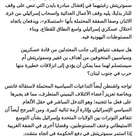
سموتريتش رغبتيهما في إفشال مبادرة بايدن التي تنص على وقف
للنار بدايةً، يليه وقف الأعمال العدائية وانسحاب إسرائيلي من غزة.
الاثنان وصفا الصفقة المحتملة بأنها «استسلام»، ويدفعان باتجاه
احتلال عسكري إسرائيلي واسع النطاق للقطاع، وبناء
المستوطنات اليهودية فيه.
هل سيقف نتنياهو إلى جانب المعتدلين من قادة عسكريين
وسياسيين المتخوفين من أهداف بن غفير وسموتريتش أم
سيستسلم لهما مما يمكن أن يؤدي إلى انزلاقات خطيرة منها
حرب في جنوب لبنان؟
تواجه واشنطن أيضاً التداعيات السياسية المحتملة لاستقالة غانتس
وبخاصة تعزيز أعضاء الائتلاف اليميني المتطرف، مما قد يجبرها
على فعل ما تتجنبه؛ وهو التدخل المباشر في حقل الألغام
السياسي الإسرائيلي وإثارة أزمة ثنائية كبيرة. ومن المرجح أيضاً أن
تتفاقم التوترات بين الولايات المتحدة وإسرائيل بشأن التوسع
الاستيطاني وعنف المستوطنين، وقضايا أخرى في الضفة الغربية
إذا استمر سموتريتش في دفع الحكومة في اتجاه متشدد.