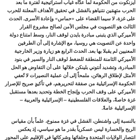
آيزنكوت من الحكومة لما عدَّاه غياب استراتيجية لفترة ما بعد
الحرب متهِمَين نتنياهو بالفشل في تحقيق الأهداف المعلنة للحرب
على غزة، لا سيما القضاء على «حماس» وإعادة الأسرى. الحدث
الثالث هو التصويت في مجلس الأمن لصالح مشروع القرار
الأميركي الذي يتبنى مبادرة بايدن لوقف النار، وسط امتناع دولة
واحدة عن التصويت هي روسيا، مع الإشارة إلى أن الطرفين
المعنيين لم يقبلا بها بعد. الحدث الرابع هو زيارة وزير الخارجية
الأميركي الثامنة للمنطقة للضغط لوقف النار والسير في بنود
المبادرة، وتشديد أنتوني بلينكن خلالها على أن التفاوض هو الحل
الأمثل لإطلاق الرهائن، ملمحاً إلى أن عملية النصيرات لا تُعفي
الحكومة الإسرائيلية من صفقة لتحريرهم، في تأكيدٍ صريح للإصرار
الأميركي على وقف الحرب وإنجاح الخطة وتحديد بعدها مستقبل
غزة خاصةً، والعلاقات الفلسطينية – الإسرائيلية والعربية –
الإسرائيلية عامةً.
بالنسبة إلى واشنطن، الفشل في غزة ممنوع، علماً بأن مقياس
الربح والخسارة ليس عسكرياً بقدر ما هو سياسي، إذ يعكس
انتصار الولايات المتحدة وحلفائها وشركائها في الإقليم على المحور