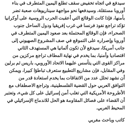
سيدفع في اتجاه تخفيض سقف تطلع اليمين المتطرف في بناء
أوروبا مستقلة، وسيدفعها نحو مواجهة سيناريوهات صعبة تضر
بأمنها، فإذا كانت الوقائع التي أعقبت الحرب الروسية على أوكرانيا
تؤكد تراجع نفوذ فرنسا في غرب إفريقيا ودول الساحل جنوب
الصحراء، فإن الوقائع المحتملة بعد صعود اليمين المتطرف في
أوروبا وإصراره على التموقع في صف المشروع الصهيوني إلى
جانب أمريكا، سيدفع لأن تكون ألمانيا هي المستهدف الثاني
اقتصاديا وأمنيا، بما يخدم في نهاية المطاف تراجع مركزين من
مراكز القوى التي يتأسس عليهما الاتحاد الأوروبي، باريس ثم برلين
وفي المقابل، فإن مشاريع التطبيع ستعرف تباطؤا كبيرا، ويمكن
أن نشهد تحلل عدد من الاتفاقات بما يخدم استعادة قدر من
التوافق العربي حول القضية الفلسطينية، وتراجع الاصطفاف مع
الأطروحة الأمريكية التي تغلب أمن إسرائيل على كل شيء، وتعتبر
أن القضاء على فصائل المقاومة هو الحل للاندماج الإسرائيلي في
المحيط العربي.
كاتب وباحث مغربي