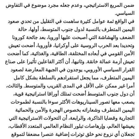
ضمن المربع الاستراتيجي، وعدم جعله مجرد موضوع في التفاوض
السياسي.
في الواقع ثمة عوامل كثيرة ساهمت في التقليل من تحدي صعود
اليمين المتطرف بالنسبة لدول جنوب المتوسط، أولها، حالة
الضعف والهشاشة التي أصبحت عليها أوروبا، بعد جائحة كورونا
وتحديدا بعد الحرب الروسية على أوكرانيا، فأوروبا، أضحت تعيش
الأمن القومي في أبعاده المختلفة، الطاقية، والغذائية، كما أضحت
تعيش أزمة عمالة خانقة. وثانيها، أن أكثر الفاعلين تأثيرا على صناع
القرار السياسي الأوروبي، يوجدون في الجبهة المعارضة لصعود
اليمين المتطرف، مما يجعل استفرادهم بالسلطة بشكل كامل
أمرا غير ممكن على الأقل في المدى القريب والمتوسط. والثالث،
أن دول جنوب المتوسط أضحت تمتلك أوراقا استراتيجية قوية،
يصعب معها تصور السيناريوهات الأكثر سوءا بالنسبة لطموحات
اليمين المتطرف وشعاراته بخصوص الهجرة والأمن والحمائية
التجارية وقضايا الذاكرة، والرابعة، أن التحولات الاستراتيجية التي
يعيشها العالم، وإرهاصات تبلور النظام العالمي المتعدد الأقطاب،
تجعلان أي نزوع نحو خلق توترات إضافية عنصرا مضعفا لتموقع