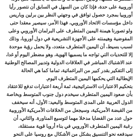
أوروبية على حدة، فإذا كان من السهل في السابق أن نتصور رأيا
أوروبيا بمجرد حصول توافق في وجهتي النظر بين برلين وباريس
داخل مؤسسات الاتحاد الأوروبي، فهذا الأمر، سيصير معقدا حتى
ولو تصورنا هيمنة اليمين المتطرف على البرلمان الأوروبي وعلى
المفوضية وهيمنته على الأجهزة التشريعية في دول أوروبا، وذلك
لسبب بسيط، أن اليمين المتطرف متعدد، ولا يحمل رؤية موحدة
إلا للتحديات التي تواجه ما يسميها الهوية، وهو مضطر اليوم أو غدا،
عند الاشتباك المباشر في العلاقات الدولية وتدبير المصالح الوطنية
إلى التفكير بقدر كبير من البراغماتية، تماما كما هي الحالة
الإيطالية التي يحكمها اليمين المتطرف اليوم.
بتحكيم الاعتبارات الاستراتيجية، ثمة أربعة اعتبارات تدفع للاعتقاد
بأن صعود اليمين المتطرف سيخدم دول جنوب المتوسط وبخاصة
الدول العربية على المدى المتوسط والبعيد: الأول، أنه سيخفف
من القبضة الأمريكية، وسيجعل من الخلافات الأمريكية الأوروبية
حول عدد من القضايا مدخلا مهما لتوسيع المناورة. والثاني، أن
رغبة اليمين المتطرف الأوروبي في بناء أروبا قوية مستقلة،
سيدفعه نحو التنسيق بشكل من الأشكال مع روسيا على النحو