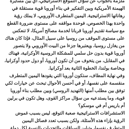
ملزمة بالجواب عن سؤال التموقع الاستراتيجي، أي بين مسايرة
الهيمنة الأمريكية وبين التفكير في بناء أوروبا قوية مستقلة في
رهاناتها الاستراتيجية. اليمين المتطرف الأوروبي، لا يملك رؤية
واحدة بهذا الخصوص، فوحدة مواقفه على مستوى ضرورة القطع
مع سياسة تقديم أوروبا قربانا لخدمة مصالح أمريكا، لا تنعكس
على مستوى الموقف من روسيا على سبيل المثال، فإذا كان هناك
من يغازل روسيا، ويعتبرها جزءا من البيت الأوروبي ولا يتصور
أوروبا قوية بدون حل سلمي للمشكلة الروسية الأوكرانية، فهناك
في المقابل، من يتخوف من أن تكون أوروبا، أو دول حدود أوكرانيا،
وبخاصة بولندا، الخطوة الثانية بعد أوكرانيا.
وفي نهاية المطاف، ستكون أوروبا التي يقودها اليمين المتطرف
منقسمة على نفسها، أو في أحسن الأحوال تبحث عن خيارات لكي
توفق بين مطلب أمنها (التهديد الروسي) وبين مطلب بناء أوروبا
قوية، وما يستدعيه من سؤال مراكز القوى، وهل تكون في برلين
أم باريس أم في موسكو؟
الاستشرافات الاستراتيجية صعبة التوقع، ليس بسبب غموض
الرؤية بإزاء هذه الأسئلة، ولكن بسبب تعدد فصائل اليمين
المتطرف نفسها، وتباين السياقات والتحديات بالنسبة لكل دولة