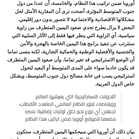
أوروبا ضمن تراتيب هذا النظام، والخامسة، أن عددا من دول
جنوب المتوسط المؤثرة، أضحت ترى أن المقاربة الأمثل لحل
مشكلاتها الاقتصادية والاجتماعية لا تتصور بدون دور إقليمي.
البعض لا يزال يطرح تحدي صعود اليمين المتطرف من زاوية
سياسية، أي الزاوية التي ينظر فيها فقط إلى الآثار السلبية التي
ستترتب عن تنفيذ برامج هذا اليمين الخاصة بالهجرة والأمن
والجنسية والأفضلية الوطنية والحمائية التجارية، لكنه ينسى تماما
أن الوضع الاستراتيجي قد تغير تماما، وأن صعود اليمين المتطرف
قد يكون خادما سواء على المدى المتوسط أو البعيد لتحول
استراتيجي يصب في خانة مصالح دول جنوب المتوسط، وبشكل
خاص الدول العربية.
التحولات الاستراتيجية التي يعيشها العالم،
وإرهاصات تبلور النظام العالمي المتعدد الأقطاب،
تجعلان أي نزوع نحو خلق توترات إضافية عنصرا
مضعفا لتموقع أوروبا ضمن تراتيب هذا النظام
بيان ذلك، أن أوروبا التي سيحكمها اليمين المتطرف، ستكون