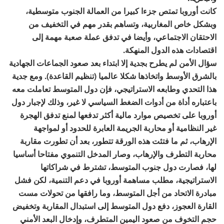
كانت أوروبا تمتص جزءا كبيرا من العمالة الجنوب متوسطية،
وبشكل خاص المغاربية، وتساهم بقدر مهم في التخفيف من
الاحتقان الاجتماعي، وأيضا في تدفق عملة صعبة مهمة إلى
اقتصادات هذه الدول المنهكة.
سؤال الأمن لم يطرح بجدية إلا ابتداء بعد صعود الجماعات الجهادية
بالشرق الأوسط واتخاذها شكلا عالميا (تنظيم القاعدة). ومع جدية
هذا التحدي وطابعه الاستراتيجي، فإن دول المتوسط تعاملت معه
باعتباره أداة من أدوات الضغط السياسي لا غير، وذلك لإجبار دول
أوروبا على تخصيص موارد مالية أكثر تدفعها لمنع تدفق الهجرة
غير النظامية أو محاربة الجريمة العابرة للحدود أو لمواجهة
الإرهاب، ثم ما فتئت هذه الورقة تتطور، بعد أن تطورت مقاربة
محاربة التطرف والإرهاب، وصار المدخل التنموي مفتاحا أساسيا
لها، فصارت دول جنوب المتوسط، تشترط في شراكاتها
الاستراتيجية، مطلب مساهمة أوروبا في دعم التنمية، لكن فشل
مبادرة الاتحاد من أجل المتوسط، وما رافقها من تحولات مست
القارة العجوز، دفع دول المتوسط إلى استبدال المقاربة وتخفيض
حجم التخوف من صعود اليمين المتطرف، وإدخال البعد الأمني