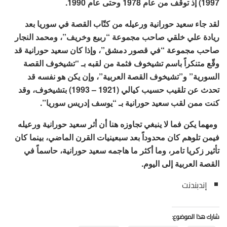
1997) إذ توقف من عام 1978 وحتى عام 1990.
لقد جاء سعيد حورانية ورعيله من كتّاب القصة في سوريا بعد
ريادة علي خلقي صاحب مجموعة “ربيع وخريف”، ومحمد النجار
صاحب مجموعة “في قصور دمشق”، وإذا كان سعيد حورانية قد
وقّع متنكراً باسم تشيخوف فثمة من لقبه بـ “تشيخوف القصة
السورية” و”تشيخوف القصة العربية”، وإن يكن هو نفسه قد
تحدث عن تلقيب حسيب كيالي (1921 – 1993) بتشيخوف، وقد
كنت ممن لقب سعيد حورانية بـ “يوسف إدريس سوريا”.
ومهما يكن فما لا ينبغي تجاوزه هنا أن أثر سعيد حورانية ورعيله
فيمن تلوهم كان محدوداً بعد سبعينيات القرن الماضي، بينما كان
تأثير زكريا تامر، وما أكثر ما هاجمه سعيد حورانية، حاسماً في
القصة العربية إلى اليوم.
إندبندنت
شارك هذا الموضوع: