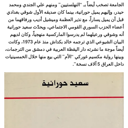
الجامعة تصخب أيضاً بـ “النهلستيين” ومنهم علي الجندي ومحمد
حيدر، وإليهم يميل حورانية، بينما كان صديقه الأول شوقي بغدادي
قبل أن يميل يساراً، مع نذير العظمة وميشيل أديب ورفاقهما من
أعضاء الحزب السوري القومي الاجتماعي، ويحدّث سعيد حورانية
أنه وشوقي ورعيلهما لم يدرسوا الماركسية منهجياً، وكان لديهم
البيان الشيوعي الذي ترجمه خالد بكداش منذ عام 1973، وكانت
أيضاً موجة ما نشرته دار اليقظة العربية في دمشق من الترجمات،
وبينها رواية مكسيم غوركي “الأم” التي بيع منها خلال الخمسينيات
داخل العراق 5 آلاف نسخة”.