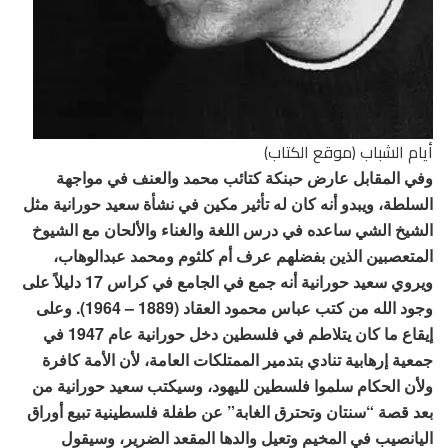
أيام الشباب (موقع الكتاب)
وفي المقابل عارض حبنكة كتائب محمد والعنف في مواجهة
السلطة، ويبدو أنه كان له تأثير مكين في نشأة سعيد حورانية مثل
الشيخ الشي ساعده في درس اللغة والغناء والألحان مع الشيوخ
المتعصبين الذين بفضلهم عرف أم كلثوم ومحمد عبدالوهاب،
ويروي سعيد حورانية أنه جمع في الجامع في كراس 17 دليلاً على
وجود الله من كتب عباس محمود العقاد (1889 – 1964). وعلى
إيقاع ما كان يتلاطم في فلسطين دخل حورانية عام 1947 في
جمعية إرهابية تنادي بتدمير الممتلكات العامة، لأن الأمة كافرة
ولأن الحكام سلموا فلسطين لليهود، وسيكتب سعيد حورانية من
بعد قصة “سنتان وتحترق الغابة” عن طفلة فلسطينية تبيع أوراق
اليانصيب في المخيم وتعيل والدها المقعد الضرير، وسيقول