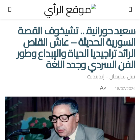
سعيد حورانية… تشيخوف القصة
السورية الحديثة – عاش القاص
الرائد تراجيديا الحياة والإبداع وطور
الفن السردي وجدد اللغة
نبيل سليمان - إندبندنت
A
18/07/2024
A