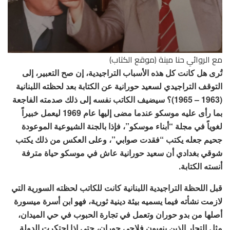
مع الروائي حنا مينة (موقع الكتاب)
تُرى هل كانت كل هذه الأسباب التراجيدية، إن صح التعبير، إلى
التوقف التراجيدي لسعيد حورانية عن الكتابة بعد لحظته اللبنانية
(1963 – 1965)؟ سيضيف الكاتب نفسه إلى ذلك صدمته الفاجعة
بما رأى عليه موسكو عندما مضى إليها عام 1969 ليعمل خبيراً
لغوياً في مجلة “أبناء موسكو”، فإذا بالجنة الشيوعية الموعودة
جحيم جعله يكتب “فقدت صوابي”، وعلى العكس من ذلك يكتب
شوقي بغدادي أن سعيد حورانية عاش في موسكو حياة مترفة
أنسته الكتابة.
قبل اللحظة التراجيدية اللبنانية كانت للكاتب لحظته السورية التي
لازمت نشأته فيما يسميه بيئة دينية ثورية، فهو ابن أسرة ميسورة
أصلها من بدو حوران وتعمل في تجارة الحبوب في حي الميدان،
مثل التجار الذين ينهبون فلاحي حوران، حتى إذا احتكرت الدولة