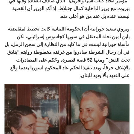
“مؤتمر اتحاد كتاب آسيا وأفريقيا” الذي صادف انعقاده وقتها في
بيروت مع وزير الداخلية كمال جنبلاط، إذ أكد الوزير أن القضية
ليست عنده بل عند من هو أعلى منه.
ويروي سعيد حورانية أن الحكومة اللبنانية كانت تخطط لمقايضته
بابن أمين نخلة المعتقل في سوريا كجاسوس إسرائيلي، لكن
مأساة حورانية ليست في ما كابد من النظارة إلى سجن الرمل، بل
في أن رجال الشرطة صادروا من غرفته مخطوطة روايته “بنادق
تحت القش” ومعها 52 قصة قصيرة، وحُكم على المصادرات
بالإتلاف حرقاً، وبعد تنفيذ الحكم عاد المحكوم لسوريا بعدما وقّع
على التعهد بألا يعود للبنان.