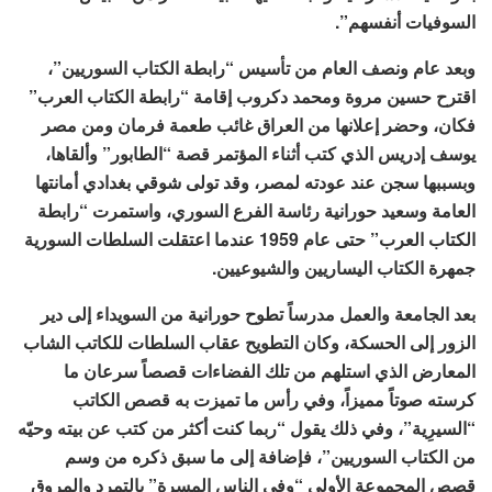
السوفيات أنفسهم”.
وبعد عام ونصف العام من تأسيس “رابطة الكتاب السوريين”،
اقترح حسين مروة ومحمد دكروب إقامة “رابطة الكتاب العرب”
فكان، وحضر إعلانها من العراق غائب طعمة فرمان ومن مصر
يوسف إدريس الذي كتب أثناء المؤتمر قصة “الطابور” وألقاها،
وبسببها سجن عند عودته لمصر، وقد تولى شوقي بغدادي أمانتها
العامة وسعيد حورانية رئاسة الفرع السوري، واستمرت “رابطة
الكتاب العرب” حتى عام 1959 عندما اعتقلت السلطات السورية
جمهرة الكتاب اليساريين والشيوعيين.
بعد الجامعة والعمل مدرساً تطوح حورانية من السويداء إلى دير
الزور إلى الحسكة، وكان التطويح عقاب السلطات للكاتب الشاب
المعارض الذي استلهم من تلك الفضاءات قصصاً سرعان ما
كرسته صوتاً مميزاً، وفي رأس ما تميزت به قصص الكاتب
“السيرِية”، وفي ذلك يقول “ربما كنت أكثر من كتب عن بيته وحيّه
من الكتاب السوريين”، فإضافة إلى ما سبق ذكره من وسم
قصص المجموعة الأولى “وفي الناس المسرة” بالتمرد والمروق