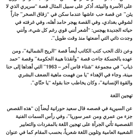
على الأسرة والبيئة، أذكر على سبيل المثال قصة “سريري الذي لا
يئن” عن قصة حب عاشها عندما سكن في “زقاق الصخر” جاراً
لشوقي بغدادي، وفي القصة يهجر حامد أهله، وفي غرفته في
حياته الجديدة يهجس: “أشعر أنني قوي رغم كل شيء، وأنني
وجدت ذاتي التي أضعتها منذ وقت طويل”.
وعن ذلك الحب كتب الكاتب أيضاً قصة “الريح الشمالية”، ومن
عهده بالحسكة جاءت قصة “وأنقذنا هيبة الحكومة” وقصة “حمد
ذياب” في مجموعة “شتاء قاس آخر – 1963” التي أهداها إلى حنا
مينة، وجاء في الإهداء “يا من فهمت ماهية الضعف البشري
والقوة الإنسانية”، وكان يخاطب حنا بقوله “يا حنّاي”.
تهجين اللغة
عن السيرِية في قصصه قال سعيد حورانية أيضاً إن “هذه القصص
جزء من عمري ومن عمر سوريا”، وفي رأس السمات الفنية
القصصية تأتي الجرأة على تهجين اللغة بالمفردات والتعابير
الشعبية العامية وتلوين اللغة شعرياً، بحسب المقام كما في عنوان