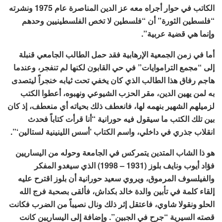
الكاتب في حوار أجراه معه عز الدين المناصرة عام 1975 ونشرته
“فلسطين الثورة” أن “فلسطين لا تخص الفلسطينيين وحدهم
وإنما هي قضية عربية”.
أما في زمن الجمعية الإرهابية فقد حمل الطالب الجامعي قنبلة
إلى “مجمع التراموايات” في حي القابون لكنها لم تنفجر، وعندما
هاجم رفاق هذا الطالب الذي كان يخفي تحت ثيابه خنجراً ليتصدى
به لمن يهين الدين، مقر الحزب الشيوعي ونهبوه، أعطوا الكتب
لزميلهم الشهير بنهمه لها، فانعطف ذلك بحياته أي منعطف، إذ كان
بين تلك الكتب ما سيقول فيه حورانية “أنا قرأت كتاباً فحدث
انقلاب جذري في داخلي، واسم الكتاب ’أسس اللينينية لستالين‘”.
هو ذا الشاب المتدين يتمركس في الجامعة وحوله من اليساريين
فؤاد أيوب ونايف بلوز (1931 – 1998) الذي سيغدو المفكر
والفيلسوف المرموق، ويروي سعيد حورانية أن بلوز اقترح عليه
إلقاء كلمة في تأبين والدة خالد بكداش، فألقى بصحبة فرج الله
الحلو ونقولا شاوي، فاعتقل إثر ذلك ونال نصيباً من الضرب فكانت
قصته السيرية “جرح في الجبين”. وإضافة إلى اليساريين كانت