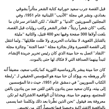
قبل القصة جرب سعيد حورانية كتابة الشعر متأثراً بشوقي
بغدادي، ونشر في مجلة “الأديب” اللبنانية عام 1951، وفي
المجلتين السوريتين “الدنيا” و “النقاد”، لكن الشاعر سرعان ما
يكتب “كان شعراً رديئاً”، فغادر الشعر وكتب روايات قبل القصة،
بلغت أولاها 300 صفحة وفيها نحو 400 قتيل، والثانية “مليئة
بالقنابل اللغوية، لا مقامات الحريري ولا طلت طلايلها”. ولما انتقل
إلى القصة القصيرة وفاز بجائزة مجلة “عصا الجنة” وجائزة مجلة
“النقاد” اتصل به حنا مينة الذي كان رئيس تحرير جريدة الإنشاء،
لتبدأ بينهما الصداقة التي لا فكاك لها حتى بالموت.
كان حنا مينة يبشر بالرومانسية الثورية كما يكتب سعيد، مضيفاً أنه
تأثر ورهطه به، ويؤكد أن حنا مينة هو المؤسس الحقيقي لـ “رابطة
الكتاب السوريين” في دمشق عام 1951، حيث دعا المؤسسين
إلى بيته، وكان سعيد ممن ينادون بالفن للفن ضد من ينادون بالفن
للمجتمع، ومنهم حنا مينة. ويحدثنا أن الواقعية الاشتراكية لم تكن
معروفة بعد فيقول “نحن الذين نظّرنا بعد ذلك وتكلمنا عما يسمى
بالواقعية الاشتراكية وخبصنا فيها تخبيصاً، أكثر من تخبيص