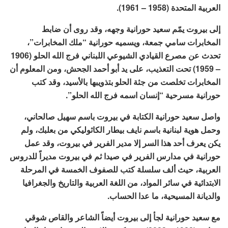
العربية المتحدة (1958 – 1961).
إلى بيروت يمّم سعيد حورانية وجهه، وقد روى أن ضابط
المخابرات سامي جمعة، ويسميه حورانية “ملك المخابرات”،
تحدث عن مصرع القيادي الشيوعي اللبناني فرج الله الحلو (1906
– 1959) تحت التعذيب، على يد أبو أحمد الجحش، ومن المعلوم أن
المخابرات تخلصت من جثة الحلو بتذويبها بالأسيد، وقد كتب
حورانية مسرحية “إنسان اسمه فرج الله الحلو”.
واصل سعيد حورانية الكتابة في بيروت باسم سهيل صالحاني،
وحمل هوية لبنانية باسم نايف بيطار الكاثوليكي من بعلبك، ولم
يكن يعرف أحد هذا السر إلا مدير الفرير في بيروت، وقد عمل
حورانية في مدارس الفرير في صيدا ثم في بيروت مديراً للدروس
العربية، حيث ألف سلسلة كتب للصفوف الخمسة في المرحلة
الابتدائية في سائر المواد، من اللغة العربية والتاريخ والجغرافيا
والديانة المسيحية، ما عدا الحساب.
مع سعيد حورانية لجأ إلى بيروت أيضاً الشاعر والقاص شوقي