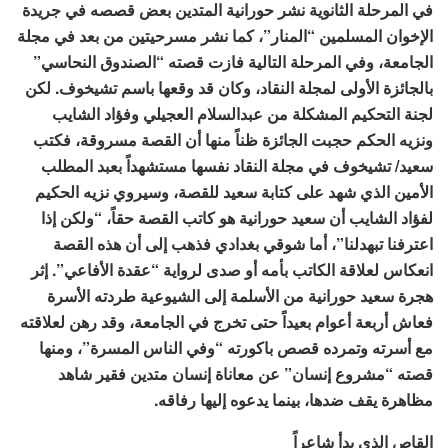
في المرحلة الثانوية نشر حورانية المتدين بعض قصصه في جريدة
الإخوان المسلمين “المنار”، كما نشر مسرحيتين من بعد في مجلة
الجامعة، وفي المرحلة التالية فازت قصته “الصندوق النحاسي”
بالجائزة الأولى لمجلة النقاد، وكان قد وقعها باسم تشيخوف. لكن
لجنة التحكيم المشكلة من عبدالسلام العجيلي وفؤاد الشايب
ونزيه الحكم حجبت الجائزة ظناً منها أن القصة مسروقة، فكتب
سعيد/ تشيخوف في مجلة النقاد نفسها مستشهداً بعبد المطلب
الأمين الذي شهد على كتابة سعيد للقصة، وسيروي نزيه الحكيم
لفؤاد الشايب أن سعيد حورانية هو كاتب القصة حقاً، “ولكن إذا
اعترفنا تبهدلنا”، أما شوقي بغدادي فذهب إلى أن هذه القصة
انعكاس لعلاقة الكاتب بأمه أو صدى لرواية “عقدة الأفاعي”. إثر
هجرة سعيد حورانية من الأسلمة إلى الشيوعية طردته الأسرة
فعاش أربعة أعوام بعيداً حتى تخرج في الجامعة، وقد رهن لعلاقته
مع أسرته وتمرده قصص باكورته “وفي الناس المسرة”، ومنها
قصته “مشروع إنسان” عن معاناة إنسان متدين فقير شاهد
مظاهرة يقف ضدها، بينما يدعوه إليها رفاقه.
القاص الذي بدأ شاعراً