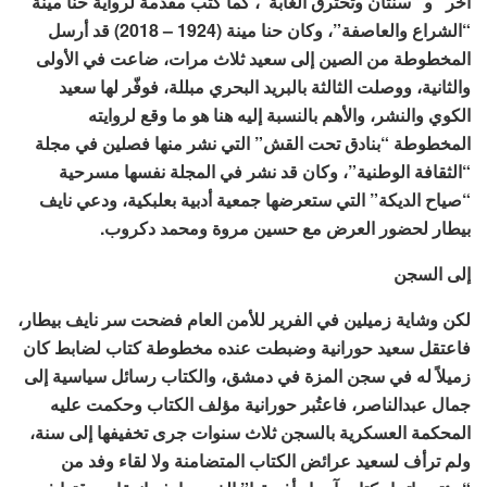
آخر” و “سنتان وتحترق الغابة”، كما كتب مقدمة لرواية حنا مينة
“الشراع والعاصفة”، وكان حنا مينة (1924 – 2018) قد أرسل
المخطوطة من الصين إلى سعيد ثلاث مرات، ضاعت في الأولى
والثانية، ووصلت الثالثة بالبريد البحري مبللة، فوفّر لها سعيد
الكوي والنشر، والأهم بالنسبة إليه هنا هو ما وقع لروايته
المخطوطة “بنادق تحت القش” التي نشر منها فصلين في مجلة
“الثقافة الوطنية”، وكان قد نشر في المجلة نفسها مسرحية
“صياح الديكة” التي ستعرضها جمعية أدبية بعلبكية، ودعي نايف
بيطار لحضور العرض مع حسين مروة ومحمد دكروب.
إلى السجن
لكن وشاية زميلين في الفرير للأمن العام فضحت سر نايف بيطار،
فاعتقل سعيد حورانية وضبطت عنده مخطوطة كتاب لضابط كان
زميلاً له في سجن المزة في دمشق، والكتاب رسائل سياسية إلى
جمال عبدالناصر، فاعتُبر حورانية مؤلف الكتاب وحكمت عليه
المحكمة العسكرية بالسجن ثلاث سنوات جرى تخفيفها إلى سنة،
ولم ترأف لسعيد عرائض الكتاب المتضامنة ولا لقاء وفد من