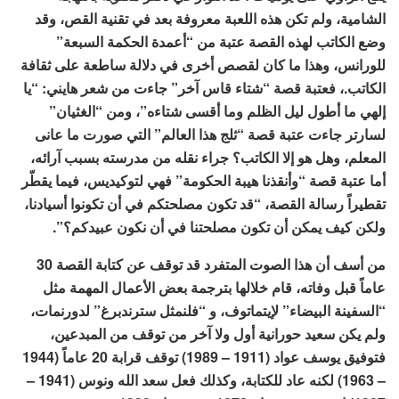
الشامية، ولم تكن هذه اللعبة معروفة بعد في تقنية القص، وقد
وضع الكاتب لهذه القصة عتبة من “أعمدة الحكمة السبعة”
للورانس، وهذا ما كان لقصص أخرى في دلالة ساطعة على ثقافة
الكاتب.، فعتبة قصة “شتاء قاس آخر” جاءت من شعر هايني: “يا
إلهي ما أطول ليل الظلم وما أقسى شتاءه”، ومن “الغثيان”
لسارتر جاءت عتبة قصة “ثلج هذا العالم” التي صورت ما عانى
المعلم، وهل هو إلا الكاتب؟ جراء نقله من مدرسته بسبب آرائه،
أما عتبة قصة “وأنقذنا هيبة الحكومة” فهي لتوكيديس، فيما يقطّر
تقطيراً رسالة القصة، “قد تكون مصلحتكم في أن تكونوا أسيادنا،
ولكن كيف يمكن أن تكون مصلحتنا في أن نكون عبيدكم؟”.
من أسف أن هذا الصوت المتفرد قد توقف عن كتابة القصة 30
عاماً قبل وفاته، قام خلالها بترجمة بعض الأعمال المهمة مثل
“السفينة البيضاء” لإيتماتوف، و “فلنمثل سترندبرغ” لدورنمات،
ولم يكن سعيد حورانية أول ولا آخر من توقف من المبدعين،
فتوفيق يوسف عواد (1911 – 1989) توقف قرابة 20 عاماً (1944
– 1963) لكنه عاد للكتابة، وكذلك فعل سعد الله ونوس (1941 –