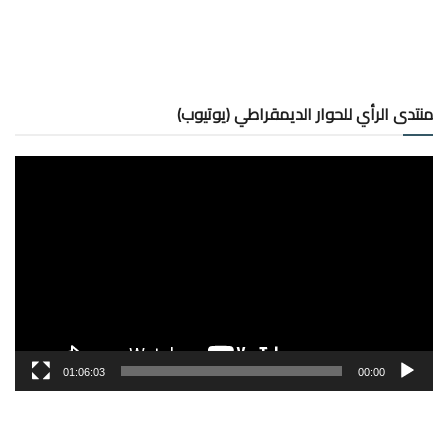
منتدى الرأي للحوار الديمقراطي (يوتيوب)
مشغل
الفيديو
01:06:03
00:00