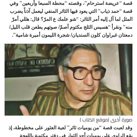
قصة “عريضة استرحام”، وقصته “محطة السبعا وأربعين” وفي
قصة “حمد ذياب” التي يعود فيها الثائر المنفي ليعمل آذناً يضرب
المثل لما آل إليه أمر الثائر: “شو علمك ع المرّ؟ قال: هللي أمرّ
منه” ونقرأ “هسيس الثلج مكتوم أصمّ/ صوتهم يطعن قلب الليل/
دمعتان غبراوان كلون السنديان/ شجرة الليمون أميرة شامية”.
صورة أخرى (موقع الكتاب )
وقد لعبت قصة “من يوميات ثائر” لعبة العثور على مخطوطة، إذ
يقع الراوي على يوميات أحد الثوار في دفتر مكتوبة باللهجة