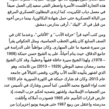
هذه التجارة أفلست الأسرة واضطر الفتى سعيد إلى العمل صيفاً
في معمل دياب للكبريت، كما ارتدى البنطلون العسكري المرقع
من البالة العسكرية حتى حمل شهادة البكالوريا، بينما درس أخوه
من قبل في الـ “لاييك”، أرقى مدارس دمشق.
ومن كتب أخيه قرأ “خزانة الأدب” و “الأغاني”، وعندما كان في
الصف السابع كان يلقي الخطب الحماسية، ومثل الحكواتي يقرأ
من سيرة شعبية ما على السهارى. وكان مواظباً على الدراسة في
جامع الدقاق، حيث ينام أحياناً، على يد الشيخ حسن حبنكة (1908
– 1978)، ولهذا الشيخ سيرة حافلة فقيهاً وخطيباً، وقد كان الشيخ
محمد رمضان سعيد البوطي (1929 – 2013) من تلامذته، وهو
الذي اشتهر بتأييده للأسد الأب والابن، وقضى اغتيالاً في جامعه
عام 2013، وكان قد شارك حبنكة في الثورة السورية عام 1925
تحت لواء الشيخ محمد الأشمر، كما أسس وشارك في تأسيس عدد
من الجمعيات الإسلامية، واشتهر بتصديه لحكم حزب البعث، إذ
عارض قرارات التأميم عام 1965 فصودرت أملاكه وأغلقت
مدرسته واعتقل من ربيع 1967 حتى هزيمة يونيو (حزيران) من