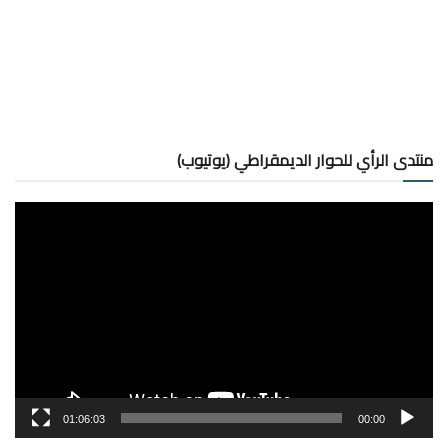
منتدى الرأي للحوار الديمقراطي (يوتيوب)
مشغل
الفيديو
01:06:03
00:00