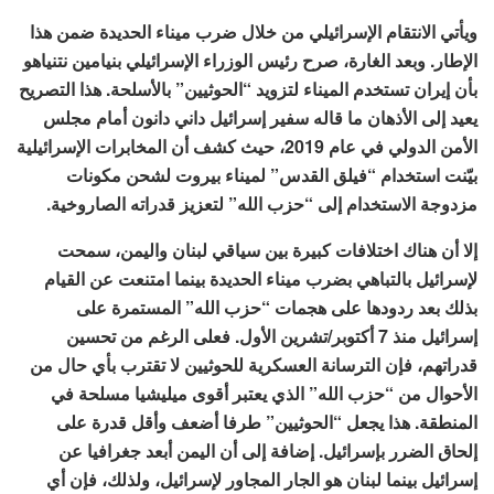
ويأتي الانتقام الإسرائيلي من خلال ضرب ميناء الحديدة ضمن هذا
الإطار. وبعد الغارة، صرح رئيس الوزراء الإسرائيلي بنيامين نتنياهو
بأن إيران تستخدم الميناء لتزويد “الحوثيين” بالأسلحة. هذا التصريح
يعيد إلى الأذهان ما قاله سفير إسرائيل داني دانون أمام مجلس
الأمن الدولي في عام 2019، حيث كشف أن المخابرات الإسرائيلية
بيّنت استخدام “فيلق القدس” لميناء بيروت لشحن مكونات
مزدوجة الاستخدام إلى “حزب الله” لتعزيز قدراته الصاروخية.
إلا أن هناك اختلافات كبيرة بين سياقي لبنان واليمن، سمحت
لإسرائيل بالتباهي بضرب ميناء الحديدة بينما امتنعت عن القيام
بذلك بعد ردودها على هجمات “حزب الله” المستمرة على
إسرائيل منذ 7 أكتوبر/تشرين الأول. فعلى الرغم من تحسين
قدراتهم، فإن الترسانة العسكرية للحوثيين لا تقترب بأي حال من
الأحوال من “حزب الله” الذي يعتبر أقوى ميليشيا مسلحة في
المنطقة. هذا يجعل “الحوثيين” طرفا أضعف وأقل قدرة على
إلحاق الضرر بإسرائيل. إضافة إلى أن اليمن أبعد جغرافيا عن
إسرائيل بينما لبنان هو الجار المجاور لإسرائيل، ولذلك، فإن أي