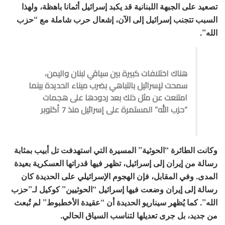
تصعيد على الجبهة اللبنانية قد يكبد إسرائيل أثمانا باهظة، ولهذا
السبب تتجنب إسرائيل إلى الآن، إشعال حرب شاملة مع “حزب
الله”.
هناك اختلافات كبيرة بين سياقي لبنان واليمن،
سمحت لإسرائيل بالتباهي بضرب ميناء الحديدة بينما
امتنعت عن مثل ذلك بعد ردودها على هجمات
“حزب الله” المستمرة على إسرائيل منذ 7 أكتوبر
وكانت الطائرة “الحوثية” المسيرة التي استهدفت تل أبيب بمثابة
رسالة من إيران إلى إسرائيل، تظهر فيها قدراتها العسكرية بعيدة
المدى. وفي المقابل، فإن الهجوم الإسرائيلي على الحديدة كان
رسالة إلى إيران وضعت فيها إسرائيل “الحوثيين” كوكيل لـ”حزب
الله”. كما يُظهر سيناريو الحديدة أن “عقيدة الأخطبوط” لم تُبعث
من جديد، بل جرى تعديلها لتناسب السياق الحالي.