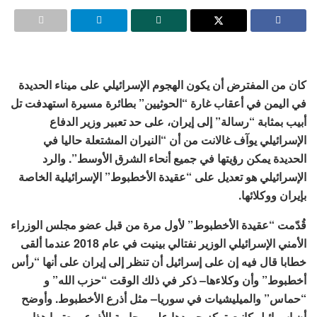
كان من المفترض أن يكون الهجوم الإسرائيلي على ميناء الحديدة
في اليمن في أعقاب غارة “الحوثيين” بطائرة مسيرة استهدفت تل
أبيب بمثابة “رسالة” إلى إيران، على حد تعبير وزير الدفاع
الإسرائيلي يوآف غالانت من أن “النيران المشتعلة حاليا في
الحديدة يمكن رؤيتها في جميع أنحاء الشرق الأوسط”. والرد
الإسرائيلي هو تعديل على “عقيدة الأخطبوط” الإسرائيلية الخاصة
بإيران ووكلائها.
قُدّمت “عقيدة الأخطبوط” لأول مرة من قبل عضو مجلس الوزراء
الأمني الإسرائيلي الوزير نفتالي بينيت في عام 2018 عندما ألقى
خطابا قال فيه إن على إسرائيل أن تنظر إلى إيران على أنها “رأس
أخطبوط” وأن وكلاءها– ذكر في ذلك الوقت “حزب الله” و
“حماس” والميليشيات في سوريا– مثل أذرع الأخطبوط. وأوضح
أن إسرائيل كانت تركز جهودها على محاربة الأذرع، معتبرا هذا