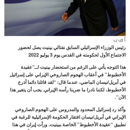
أ ف ب
رئيس الوزراء الإسرائيلي السابق نفتالي بينيت يصل لحضور
الاجتماع الأول لحكومته في القدس يوم 3 يوليو 2022
هذا التوجه يأتي على الرغم من استحضار بينيت لــ”عقيدة
الأخطبوط” في أعقاب الهجوم الصاروخي الإيراني على إسرائيل
في أبريل/نيسان الماضي، عندما قال: “لقد قاتلنا دائما أذرع
الأخطبوط، لكننا نادرا ما ضربنا رأسه الإيراني. يجب أن يتغير هذا
الآن”.
وأكد رد إسرائيل المحدود والمدروس على الهجوم الصاروخي
الإيراني في أبريل/نيسان افتقار الحكومة الإسرائيلية للرغبة في
تطبيق “عقيدة الأخطبوط” الخاصة ببينيت. ورأت إيران في هذا