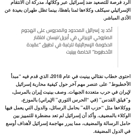
الرد فرصة للتصعيد ضد إسرائيل عبر وكلائها، مدركة أن الانتقام
الإسرائيلي سيكلف وكلاءها ثمنا باهظا، بينما تظل طهران بعيدة عن
الأذى المباشر.
أكد رد إسرائيل المحدود والمدروس على الهجوم
الصاروخي الإيراني في أبريل/نيسان افتقار
الحكومة الإسرائيلية للرغبة في تطبيق “عقيدة
الأخطبوط” الخاصة ببينيت
احتوى خطاب نفتالي بينيت في عام 2018، الذي قدم فيه “مبدأ
الأخطبوط” على عنصر مهم آخر حول كيفية محاربة إسرائيل
لإيران في حرب متعددة الجبهات. وصف بينيت إيران بالمرسل،
و”فيلق القدس” (في “الحرس الثوري” الإيراني) بالموزع،
ووكلاءها مثل “حزب الله” بحامل الرسائل، والدول التي يعمل فيها
الوكلاء بالمضيف. وأكد أن إسرائيل لم تعد مضطرة للتمييز بين
حامل الرسالة والمضيف، مما يبرر مهاجمة إسرائيل لأهداف أوسع
في الدول المضيفة.