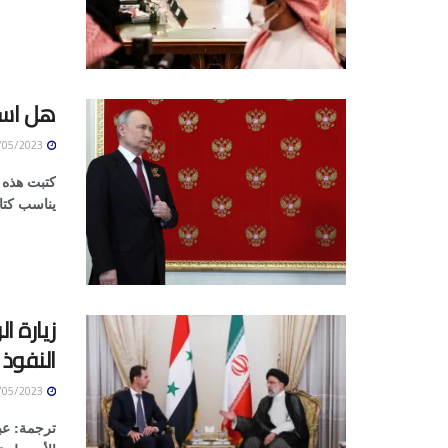
هل است
10/05/2023
كتبت هذه 
يناسب كتا
زيارة ا
النفوذ 
10/05/2023
ترجمة: عب