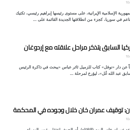
هورية الإسلامية الإيرانية، على مستوى رئيسها إبراهيم رئيسي، تكتيك
اعم في سوريا، كجزء من انطلاقتها الجديدة القائمة على ...
كيا السابق يتذكر مراحل علاقته مع إردوغان
اً عن دار «نوفل» كتاب للزميل ثائر عباس «يبحث في ذاكرة الرئيس
ابق عبد الله غُل»، ليؤرخ لمرحلة ...
ن: توقيف عمران خان خلال وجوده في المحكمة
 عمران خان، اليوم (الثلاثاء)، أن الجيش اعتقل رئيس الوزراء