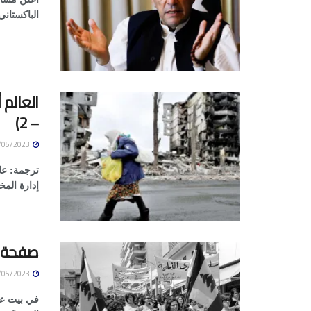
الباكستاني
– 2)‏
10/05/2023
‏‏‏ترجمة: 
إدارة المخ
صفحة من
10/05/2023