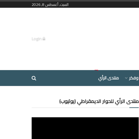
السبت, أغسطس 8, 2026
Login
وفكر
منتدى الرأي
منتدى الرأي للحوار الديمقراطي (يوتيوب)
مشغل
الفيديو