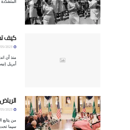
المتشدّدة 
كيف تط
10/05/2023
أبريل (نيس
الرياض 
10/05/2023
من يتابع ا
سيما تحت ه