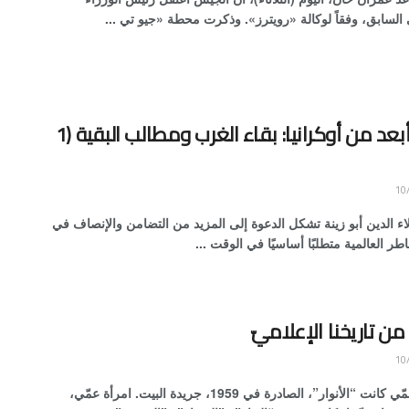
 السابق، وفقاً لوكالة «رويترز». وذكرت محطة «جيو تي ...
العالم أبعد من أوكرانيا‏: ‏بقاء الغرب ومطالب البقية (1
علاء الدين أبو زينة تشكل الدعوة إلى المزيد من التضامن والإنصاف في
اطر العالمية متطلبًا أساسيًا في الوقت ...
 تاريخنا الإعلاميّ
في بيت عمّي كانت “الأنوار”، الصادرة في 1959، جريدة البيت. امرأة عمّي،