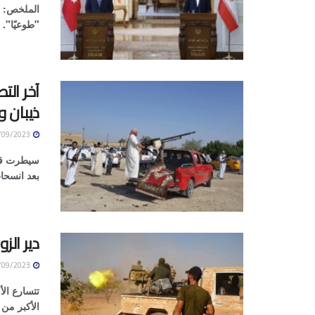
الملخص: ال
"طوعيًا".
آخر الت
ذيبان و
05/09/2023
سيطرت قوا
بعد انسحاب
دير الز
05/09/2023
تتسارع ال
الأكبر من