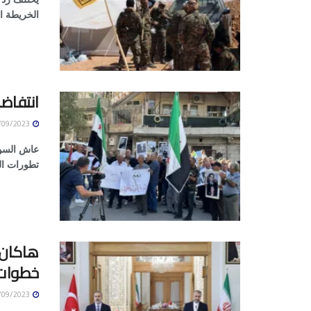
الخريطة ال
انتفاض
05/09/2023
عاش السوري
تطورات الو
هاكان 
خطوات 
05/09/2023