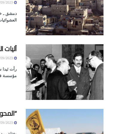
05/09/2023
دمشق ـ خا
العشوائيات
آليات ا
05/09/2023
رأت ثيدا س
مؤسسة في 
“المحور
05/09/2023
يختلف رد 