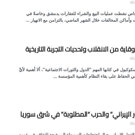
ص نشطت عمليات البيع والشراء للعقارات بدمشق وخاصةً في
 وأماكن المخالفات خلال الشهر الماضي، بالتزامن مع الانهيار ...
لوقاية من الانقلاب وتحديات التجربة التاريخية
كوكبول في كتابها المهم "الدول والثورات الاجتماعية"، ألا أهمية لأيِّ
الحفاظ على بقاء النظام كأهمية المؤسسة ...
 الإيراني” والحرب “المطلوبة” في شرق سوريا
الفعل الإيراني حيال احتجاجات السويداء المرشحة للتفاقم في عموم