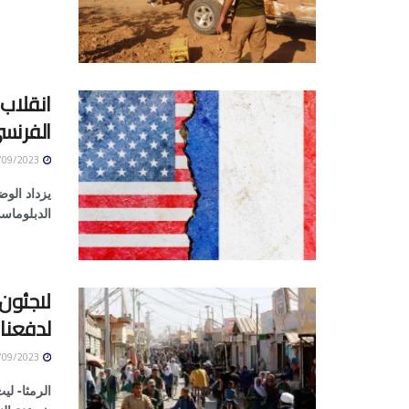
انقلاب 
الفرنس
05/09/2023
يزداد الوض
الدبلوماس
لاجئون
لدفعنا
05/09/2023
الرمثا- لي