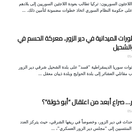
لاجئون السوريون: تركيا تطالب بعودة اللاجئين السوريين إلى بلادهم
 على حكومة النظام السوري اتخاذ خطوات مضمونة لتأمين ذلك. ...
طورات الميدانية في دير الزور.. معركة الحسم في
الشحيل
ت سوريا الديمقراطية "قسد" على بلدة الشحيل شرقي دير الزور
 مقاتلي العشائر إلى بلدة الحوايج وبلدة ذيبان معقل ...
ور… صراع أبعد من اعتقال “أبو خولة”؟
أحداث في دير الزور، وخصوصاً في ريفها الشرقي، حيث يتركز العدد
 المنتسبين إلى "مجلس دير الزور العسكري"، ...