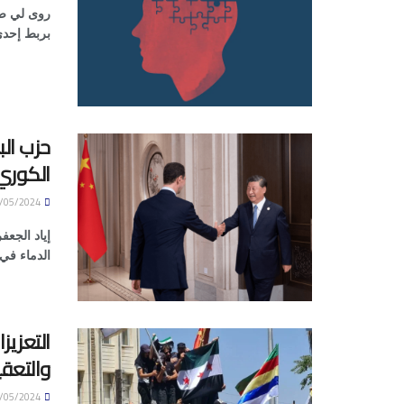
بربط إحدى 
حزب الب
الكوري
17/05/2024
إياد الجعف
الدماء في 
التعزيز
والتعقي
17/05/2024