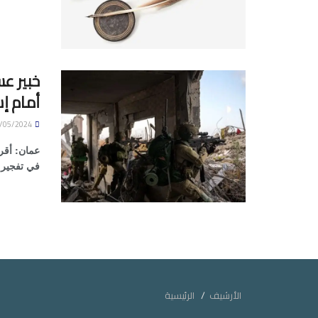
خبير ع
أمام إس
17/05/2024
في تفجير م
الأرشيف
الرئيسية