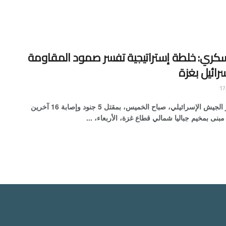
سكري: خلطة إستراتيجية تفسر صمود المقاومة
رائيل بغزة
عمان: أقر الجيش الإسرائيلي، صباح الخميس، بمقتل 5 جنود وإصابة 16 آخرين
بنى بمخيم جباليا شمالي قطاع غزة، الأربعاء، ...