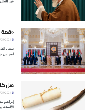
عبر التخل
«قمة ا
17/05/2024
سعى القادة
لمجلس جام
هل كان 
17/05/2024
إبراهيم م
الألسنة، و