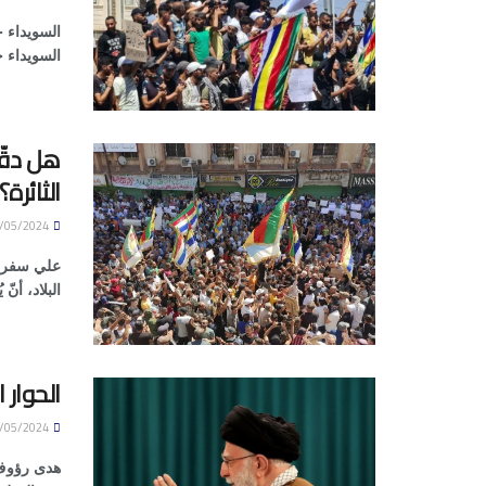
السويداء 
السويداء 
هل دقّ
الثائرة؟
17/05/2024
علي سفر ل
البلاد، أنّ
الحوار 
17/05/2024
هدى رؤوف 