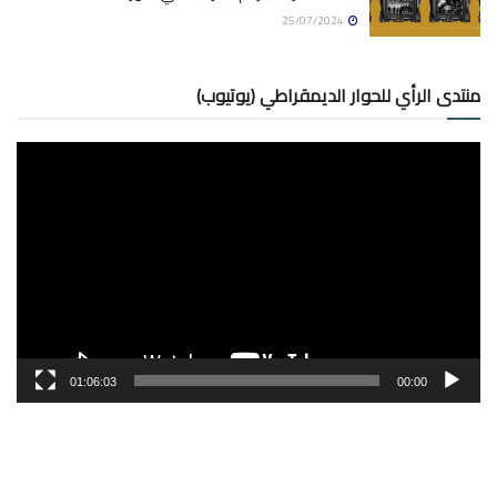
25/07/2024
منتدى الرأي للحوار الديمقراطي (يوتيوب)
مشغل
الفيديو
01:06:03
00:00