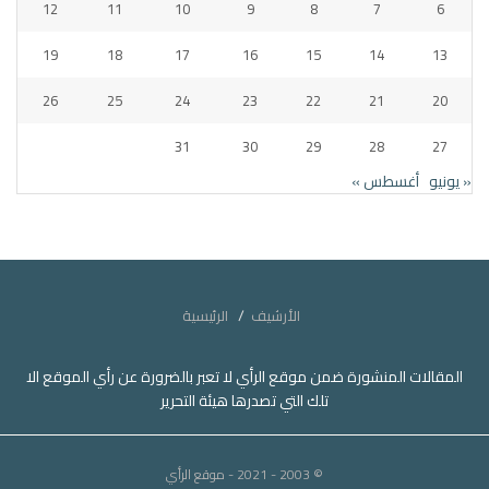
12
11
10
9
8
7
6
19
18
17
16
15
14
13
26
25
24
23
22
21
20
31
30
29
28
27
« يونيو
أغسطس »
الأرشيف
الرئيسية
المقالات المنشورة ضمن موقع الرأي لا تعبر بالضرورة عن رأي الموقع الا
تلك التي تصدرها هيئة التحرير
© 2003 - 2021
- موقع الرأي