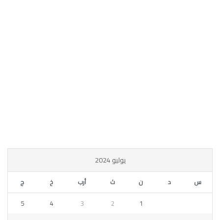
يوليو 2024
س
د
ن
ث
أرب
خ
ج
5
4
3
2
1