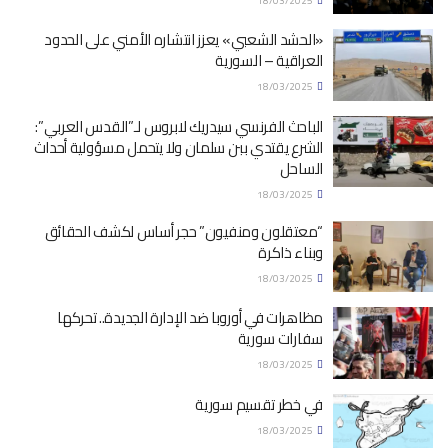
18/03/2025
«الحشد الشعبي» يعزز انتشاره الأمني على الحدود
العراقية – السورية
18/03/2025
الباحث الفرنسي سيدريك لابروس لـ”القدس العربي”:
الشرع يقتدي ببن سلمان ولا يتحمل مسؤولية أحداث
الساحل
18/03/2025
“معتقلون ومنفيون” حجر أساس لكشف الحقائق
وبناء ذاكرة
18/03/2025
مظاهرات في أوروبا ضد الإدارة الجديدة.. تحركها
سفارات سورية
18/03/2025
في خطر تقسيم سورية
18/03/2025