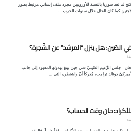
نج لم تعد سوريا بالنسبة للأوروبيين مجرد ملف إنساني مرتبط بصور
لاجئين كما كان الحال خلال سنوات الحرب ...
ي الصّين: هل ينزل “المرشد” عن الشّجرة؟
حان جلس الزّعيم الصّينيّ شي جين بينغ بهدوئهِ المعهود إلى جانب
ميركيّ دونالد ترامب، مُدركاً أنّ واشنطن، التي ...
لأكراد: حان وقت الحساب؟
لم تكن عبارة دونالد ترامب عن الأكراد موقفاً عابراً، فالرئيس