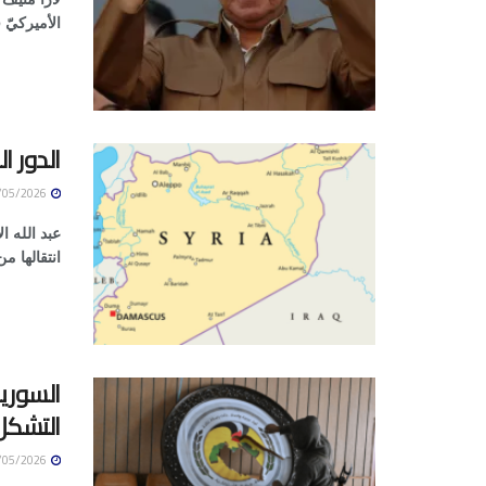
الأميركيّ ق
الدور ا
14/05/2026
عبد الله 
انتقالها م
السوريو
التشكل
14/05/2026