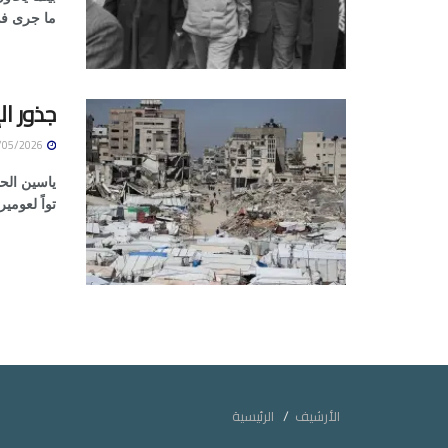
ما جرى في
جذور ال
14/05/2026
ياسين الح
تواً لعومي
الأرشيف
الرئيسية