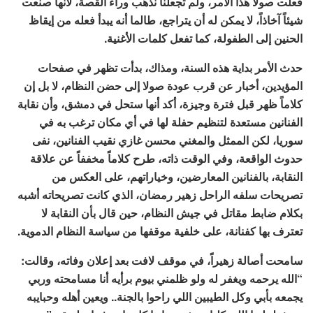
فعلت صولا هذا الأمر، ولم تجعلنا نذهب وراء القصة، لأنها صنعت
شيئاً آخاذاً، لا يمكن له أن يتراجع، طالما أنه يبدأ فعله من إيقاظ
الحنين إلى الطفولة، كما تفعل كلمات الأغنية.
حدث الأمر بداية هذه السنة، ومذاك، بدأت تظهر في صفحات
المؤيدين، أخبار عن قرب عودة صولا إلى حضن النظام، لا بل إن
كلاماً ظهر قبل فترة وجيزة، أكد أنها ستحل في دمشق، وأن نقابة
الفنانين مستعدة لتنظيم حفلة لها في أي مكان ترغب به في
سوريا، لكن الممثل والمغني محسن غازي نقيب الفنانين، نفى
حدوث الواقعة، وفي الوقت ذاته، طرح كلاماً مخففاً عن علاقة
النقابة، بالفنانين المعارضين، وخياراتهم، على العكس من
تصريحات سلفه الراحل زهير رمضان، الذي كانت تصريحاته أشبه
بكلام ضابط مقاتل في جيش النظام، حين قال بأن النقابة لا
تعترف بها كفنانة، على خلفية موقفها من سياسة النظام الدموية.
سامحت أصالة زهيراً، في موقف لافت بعد إعلان وفاته، وقالت:
“الله يرحمه ويغفر له ولو ظلمني بيوم برأيه أنا مسامحته وربي
يجمعه بأبي وكل الطيبين اللي راحوا بالجنة.. ويعين أهله وحبايبه