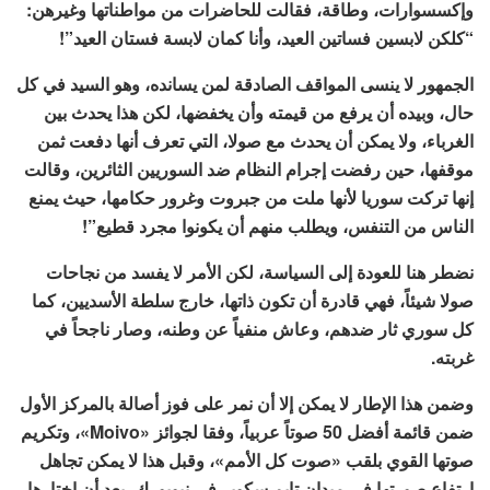
وإكسسوارات، وطاقة، فقالت للحاضرات من مواطناتها وغيرهن:
“كلكن لابسين فساتين العيد، وأنا كمان لابسة فستان العيد”!
الجمهور لا ينسى المواقف الصادقة لمن يسانده، وهو السيد في كل
حال، وبيده أن يرفع من قيمته وأن يخفضها، لكن هذا يحدث بين
الغرباء، ولا يمكن أن يحدث مع صولا، التي تعرف أنها دفعت ثمن
موقفها، حين رفضت إجرام النظام ضد السوريين الثائرين، وقالت
إنها تركت سوريا لأنها ملت من جبروت وغرور حكامها، حيث يمنع
الناس من التنفس، ويطلب منهم أن يكونوا مجرد قطيع”!
نضطر هنا للعودة إلى السياسة، لكن الأمر لا يفسد من نجاحات
صولا شيئاً، فهي قادرة أن تكون ذاتها، خارج سلطة الأسديين، كما
كل سوري ثار ضدهم، وعاش منفياً عن وطنه، وصار ناجحاً في
غربته.
وضمن هذا الإطار لا يمكن إلا أن نمر على فوز أصالة بالمركز الأول
ضمن قائمة أفضل 50 صوتاً عربياً، وفقا لجوائز «Moivo»، وتكريم
صوتها القوي بلقب «صوت كل الأمم»، وقبل هذا لا يمكن تجاهل
ارتفاع صورتها في ميدان تايم سكوير في نيويورك، بعد أن اختارها