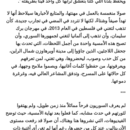
ويحفظ بلدنا اللي كلنا بنعشق ترابها كل واحد فينا بطريقته”.
صولا منغمسة بالعمل في مهنتها، والمتابع لأخبارها سيلاحظ أنها لا
تهدأ صيفاً وشتاءً، لكنها لا تتردد في المضي في تجارب جديدة، كأن
تذهب لتغني في فلسطين في العام 2013، في مهرجان برك
سليمان، وأن تذهب إلى ألمانيا لتغني لجمهورها السوري، وأن
تصبح هذه الأمسية واحدة من أجمل اللحظات، التي تحدث بها
جحفل اللاجئين، الذين جاؤوا إلى مدينة أوبرهاوزن شمال الراين،
من كل حدب وصوب، ليحضروها، وهي تغني، لمن تعرفهم
ويعرفونها، من حفظوا كلمات أغانيها، وبصموا ملامح وجهها، في
كل حالاتها على المسرح، وتدفق المشاعر العالي فيه، وغرغرة
دموعها.
***
لم يعرف السوريون فرحاً مماثلاً منذ زمن طويل، ولم يهتفوا
لثورتهم في حدث مشابه، كما فعلوا بعد نهاية الأمسية، حيث توضح
الفيديوهات، التي نشروها هنا وهناك، أن صولا قد رفعت مستوى
الأدرينالين، عند كل من حضرها، رغم أنها لم تغن أي أغنية ذات