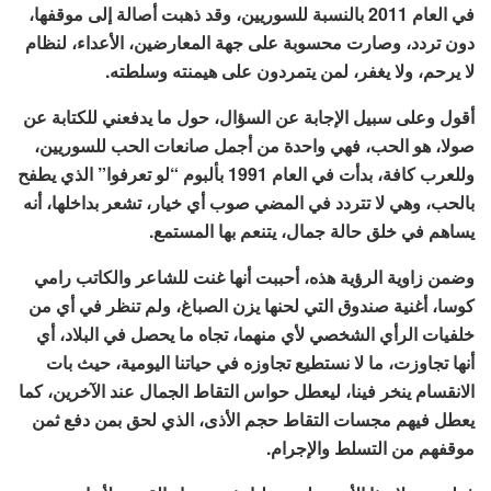
في العام 2011 بالنسبة للسوريين، وقد ذهبت أصالة إلى موقفها،
دون تردد، وصارت محسوبة على جهة المعارضين، الأعداء، لنظام
لا يرحم، ولا يغفر، لمن يتمردون على هيمنته وسلطته.
أقول وعلى سبيل الإجابة عن السؤال، حول ما يدفعني للكتابة عن
صولا، هو الحب، فهي واحدة من أجمل صانعات الحب للسوريين،
وللعرب كافة، بدأت في العام 1991 بألبوم “لو تعرفوا” الذي يطفح
بالحب، وهي لا تتردد في المضي صوب أي خيار، تشعر بداخلها، أنه
يساهم في خلق حالة جمال، يتنعم بها المستمع.
وضمن زاوية الرؤية هذه، أحببت أنها غنت للشاعر والكاتب رامي
كوسا، أغنية صندوق التي لحنها يزن الصباغ، ولم تنظر في أي من
خلفيات الرأي الشخصي لأي منهما، تجاه ما يحصل في البلاد، أي
أنها تجاوزت، ما لا نستطيع تجاوزه في حياتنا اليومية، حيث بات
الانقسام ينخر فينا، ليعطل حواس التقاط الجمال عند الآخرين، كما
يعطل فيهم مجسات التقاط حجم الأذى، الذي لحق بمن دفع ثمن
موقفهم من التسلط والإجرام.