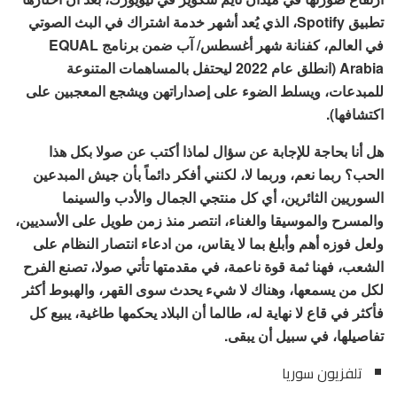
تطبيق Spotify، الذي يُعد أشهر خدمة اشتراك في البث الصوتي
في العالم، كفنانة شهر أغسطس/ آب ضمن برنامج EQUAL
Arabia (انطلق عام 2022 ليحتفل بالمساهمات المتنوعة
للمبدعات، ويسلط الضوء على إصداراتهن ويشجع المعجبين على
اكتشافها).
هل أنا بحاجة للإجابة عن سؤال لماذا أكتب عن صولا بكل هذا
الحب؟ ربما نعم، وربما لا، لكنني أفكر دائماً بأن جيش المبدعين
السوريين الثائرين، أي كل منتجي الجمال والأدب والسينما
والمسرح والموسيقا والغناء، انتصر منذ زمن طويل على الأسديين،
ولعل فوزه أهم وأبلغ بما لا يقاس، من ادعاء انتصار النظام على
الشعب، فهنا ثمة قوة ناعمة، في مقدمتها تأتي صولا، تصنع الفرح
لكل من يسمعها، وهناك لا شيء يحدث سوى القهر، والهبوط أكثر
فأكثر في قاع لا نهاية له، طالما أن البلاد يحكمها طاغية، يبيع كل
تفاصيلها، في سبيل أن يبقى.
تلفزيون سوريا