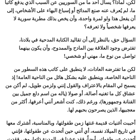
لكن، لماذا؟ يسأل أحد ما من السوريين عن السبب الذي يدفع كاتباً
ما، لم يُعرف عنه صنع المدائح أو إسباغ البهاء على الأشخاص، إلى
أن يفعل هذا ولو لمرة واحدة، وأن يخص بذلك مطربة سورية لا
يعرفها شخصياً ولا تعرفه؟
السؤال حق، بالنظر إلى أن تقاليد الكتابة المدحية في بلادنا،
تفترض وجود العلاقة بين المادح والممدوح، وأن يكون بينهما
تواصل من نوع ما، مهني أو شخصي!
لكن ما تفترضه العادات، لا ينطبق على كاتب هذه السطور من
الناحية الخاصة، وينطبق عليه بشكل هائل من الناحية العامة! إذ
يسمح لي المقام بالاعتراف والقول إنني ولزمن طويل، لم أكن من
عشاق كل ما تغنيه أصالة، أو صولا (ياله من اسم دلع جميل بين
الفنانة وجمهورها)، ورغم ذلك، كنت أشعر أنني أعرفها، أكثر من
معجبيها، الذين يصرحون بحبهم لها.
أحببت أغنيات قديمة غنتها زمن طفولتها، وبالمناسبة، أشترك معها
في تاريخ الميلاد نفسه، أي أنني حين أتحدث عن طفولتها، فإنني
أتحدث عن طفولتي أيضاً، فقد عشنا في المدينة ذاتها، وهي فقدت