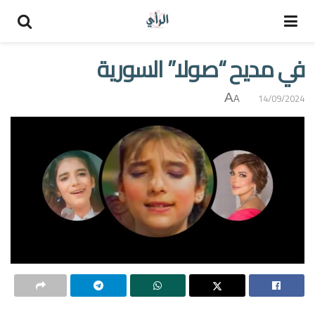
في مديح “صولا” السورية
A
14/09/2024
A