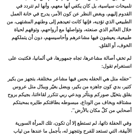
تلميحات سياسية، بل كان يكفي أنها معهم، وأنها لم تتردد في
القدوم إليهم، وبغض النظر عن كون الأمر، يدرج في خانة العمل
الطبيعي الذي تؤديه، فإنها كانت تعيدهم إلى وطنهم المشتهى، من
خلال العالم الذي صنعته، وتواصلها مع أرواحهم، وتوقهم لحياة
طبيعية، يعيشون فيها مشاعرهم وأحاسيسهم، دون أن يتملكهم
الخوف، أو القلق.
لم تخفِ أصالة مشاعرها، تجاه جمهورها، في ألمانيا، فكتبت على
انستغرام تقول:
“حفله متل هي الحفله بحس فيها مشاعر مختلفة، بتجهز من بكير
كتير، بدي كون جاهزه من بكير، وبضل بغيّر وببدّل متل عروس
بقلق بتخيّل صوركم وبتأثر وبدعي ربي تتكرر لقاءاتنا، بجيكم بروح
مشتاقه وبخاف من الوداع، مبسوطه بطاقتكم طايره بمحبتكم
أصحابي من كلّ مكان بالأرض”.
وفي الحفلة ذاتها، لم تستطع إلا أن تكون، تلك المرأة السورية
الأنيقة، التي تستعد للفرح وتتجهز له، بأجمل ما عندها من ثياب