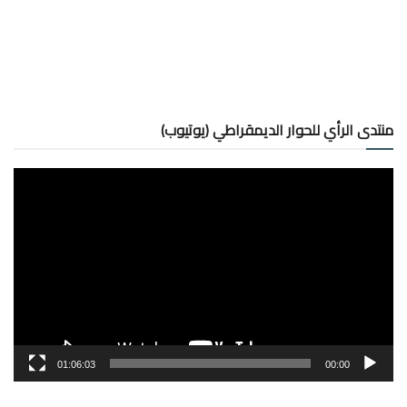
منتدى الرأي للحوار الديمقراطي (يوتيوب)
مشغل
الفيديو
01:06:03
00:00