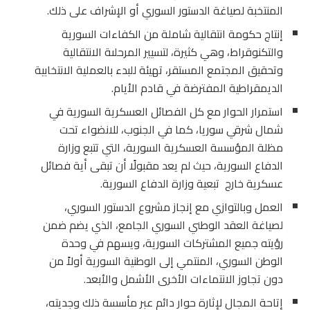
المنتخبة لصياغة الدستور السوري أو الإشراف على ذلك.
إنتاج حكومة انتقالية شاملة من الكفاءات السورية
والتكنوقراط، وهي كثيرة، لتسيير المرحلىة الانتقالية
وتحقيق المجتمع المستقر، تهيئة للبدء بالعملية الانتخابية
الديمقراطية المفترضة في قادم الأيام.
استمرار الحوار مع كل الفصائل العسكرية السورية في
شمال شرقي سوريا، كما في الجنوب، للانضواء تحت
مظلة المؤسسة العسكرية السورية، التي تتبع وزارة
الدفاع السورية، حيث لم يعد مقبولًا أن تبقى أية فصائل
عسكرية خارج تبعية وزارة الدفاع السورية.
العمل وبالتوازي مع إنجاز مشروع الدستور السوري،
لصياغة العقد الوطني السوري الجامع، الذي يضم ضمن
رؤيته جميع المشتركات السورية، ويسهم في وحدة
الوطن السوري، المنتمي إلى الوطنية السورية أولاً من
دون تجاوز الانتماءات الأخرى الأشمل والأبعد.
إتاحة المجال لإثارة حوار دائم عبر مأسسة ذلك وجديته،