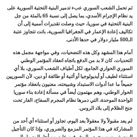
ثم تحمل الشعب السوري عبء تدمير البنية التحتية السورية على
يد نظام الإجرام الأسدي، بما يصل إلى نسبة 65 بالمئة من جل
البنية التحتية في سوريا، حيث وصلت تقديرات أممية إلى أن
تكاليف إعادة الإعمار في الجغرافيا السورية، باتت تتجاوز عتبة
الـ500 مليار دولار في حدها الأدنى.
أمام هذا المشهد وكل هذه التضحيات، وفي مواجهة مجمل هذه
التحديات، كان لا بد من الدفع باتجاه انعقاد المؤتمر الوطني
السوري الحواري الجامع، لكل أطياف الشعب السوري، بلا أي
استثناء لطيف أو أيديولوجيا أو أثنية أو طائفة أو دين، لأن السوريين
جميعاً ما عدا أدوات الاستبداد وشبيحته، معنيون بانعقاد مؤتمر
الحوار الوطني، وهم مهتمون أيضاً في مسألة إعادة بناء سوريا
الواحدة الموحدة، التي دمرها نظام المجرم السفاح، الفار تحت
جنح الظلام إلى بلاد الروس.
لم يعد مقبولاً ولا معقولاً بعد اليوم، تجاوز أو استثناء أي أحد من
المشاركة في هذا المؤتمر المزمع والضروري، وإذا كان التأجيل
اليوم يتم بسبب حرص المشرفين عليه من أجل الوصول إلى