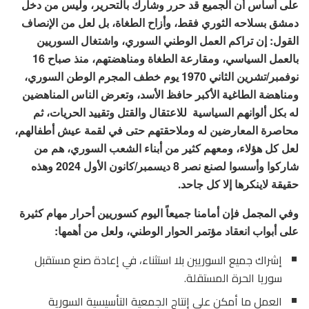
على أساس أن الجميع قد حرر وشارك بالتحرير، وليس من دخل
دمشق بسلاحه الثوري فقط، وأزاح الطغاة، بل لعل من الإنصاف
القول: إن تراكم العمل الوطني السوري، واشتغال السوريين
بالعمل السياسي، ومقارعة الطغاة ومناهضتهم، منذ صباح 16
نوفمبر/تشرين الثاني 1970 يوم خطف المجرم الوطن السوري،
ومناهضة الطاغية الأكبر حافظ الأسد، وتعرض الناس المناهضين
له بكل ألوانهم السياسية للاعتقال والقتل وتقييد الحريات، ثم
محاصرة المعارضين له وملاحقتهم حتى في لقمة عيش أطفالهم،
لعل كل هؤلاء، ومعهم كثير من أبناء الشعب السوري، هم من
شاركوا وأسسوا لصنع نصر 8 ديسمبر/كانون الأول 2024 وهذه
حقيقة لاينكرها إلا كل جاحد.
وفي المجمل فإن أمامنا جميعاً اليوم كسوريين أحرار مهام كثيرة
على أبواب انعقاد مؤتمر الحوار الوطني، ولعل من أهمها:
إشراك جميع السوريين بلا استثناء، في إعادة صنع مستقبل
سوريا الحرة المستقلة.
العمل ما أمكن على إنتاج الجمعية التأسيسية السورية