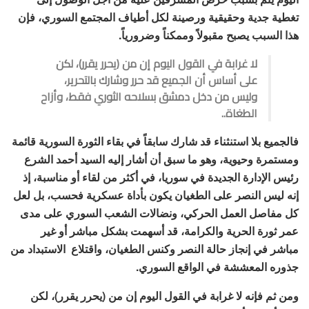
تغطية جدية وحقيقية ورصينة لكل أطياف المجتمع السوري، فإن
هذا السبب يصبح مقبولاً وممكناً وضرورياً.
لا غرابة في القول اليوم إن من (يحرر يقرر)، لكن
على أساس أن الجميع قد حرر وشارك بالتحرير،
وليس من دخل دمشق بسلاحه الثوري فقط، وأزاح
الطغاة..
فالجميع بلا استنثناء قد شارك سابقاً في بقاء الثورة السورية قائمة
ومستمرة وحيوية، وهو ما سبق أن أشار إليه السيد أحمد الشرع
رئيس الإدارة الجديدة في سوريا، في أكثر من لقاء أو مناسبة، إذ
إنه ليس النصر على الطغيان يكون بأداة عسكرية فحسب، بل لعل
كل مفاصل العمل الحركي، ونضالات الشعب السوري على مدى
عمر ثورة الحرية والكرامة، قد أسهمت بشكل مباشر أو غير
مباشر في إنجاز حالة النصر وكنس الطغيان، واقتلاع الاستبداد من
جذوره المعششة في الواقع السوري.
ومن ثم فإنه لا غرابة في القول اليوم إن من (يحرر يقرر)، لكن