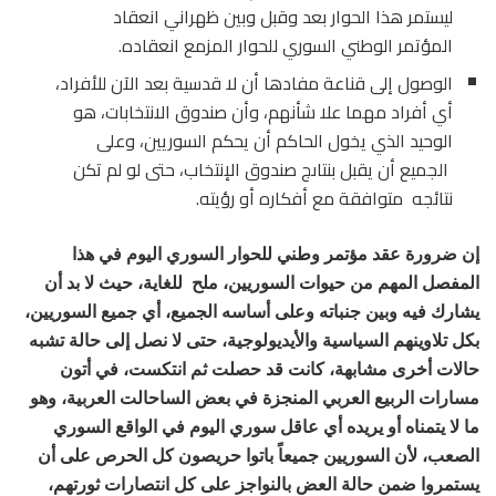
ليستمر هذا الحوار بعد وقبل وبين ظهراني انعقاد
المؤتمر الوطني السوري للحوار المزمع انعقاده.
الوصول إلى قناعة مفادها أن لا قدسية بعد الآن للأفراد،
أي أفراد مهما علا شأنهم، وأن صندوق الانتخابات، هو
الوحيد الذي يخول الحاكم أن يحكم السوريين، وعلى
الجميع أن يقبل بنتاىج صندوق الإنتخاب، حتى لو لم تكن
نتائجه متوافقة مع أفكاره أو رؤيته.
إن ضرورة عقد مؤتمر وطني للحوار السوري اليوم في هذا
المفصل المهم من حيوات السوريين، ملح للغاية، حيث لا بد أن
يشارك فيه وبين جنباته وعلى أساسه الجميع، أي جميع السوريين،
بكل تلاوينهم السياسية والأيديولوجية، حتى لا نصل إلى حالة تشبه
حالات أخرى مشابهة، كانت قد حصلت ثم انتكست، في أتون
مسارات الربيع العربي المنجزة في بعض الساحالت العربية، وهو
ما لا يتمناه أو يريده أي عاقل سوري اليوم في الواقع السوري
الصعب، لأن السوريين جميعاً باتوا حريصون كل الحرص على أن
يستمروا ضمن حالة العض بالنواجز على كل انتصارات ثورتهم،