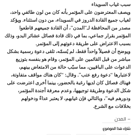
سبب غياب السويداء
ويصف المعترضون على المؤتمر بأنه كان من لون طائفي واحد،
لغياب جميع القادة الدروز في السويداء، من دون استثناء. ويؤكد
مصدر من المحافظة لـ”المدن”، أن القادة جميعهم قاطعوا
المؤتمر بقرار جماعي، بما في ذلك قادة فصائل عشائر البدو، وذلك
بسبب الاعتراض على طريقة دعوتهم إلى المؤتمر.
ويوضح أن فصيلاً واحداً فقط، لم يُسمّه، تلقى دعوة رسمية بشكل
مباشر من قبل القائمين على المؤتمر، وقام هو بنفسه بتوزيع
الدعوات على الباقيين، مما سبّب حالة من الامتعاض بينهم،
لاعتبارها “دعوة رفع عتب”. وقال: “كان هناك مواقف متفاوتة،
فهناك فصائل كان لديها رغبة بالحضور، بينما أخرى اعترضت على
شكل الدعوة وطريقة توجيهها، وعدم معرفة أجندة المؤتمر،
ودورهم فيه”، وبالتالي فإن غيابهم، لا يعتبر عداءً ودخولهم
بخلافات مع الشرع.
– المدن
شارك هذا الموضوع: