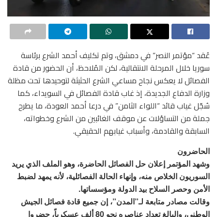
عُقد “مؤتمر النصر” في دمشق، وتم تكليف أحمد الشرع برئاسة
سوريا خلال المرحلة الانتقالية، لكن المُلاحظ، أن الحضور من قادة
الفصائل لا يعكس نجاح مساعي الشرع الحثيثة لتوحيدها تحت مظلة
وزارة الدفاع الجديدة، إذ غاب قادة الفصائل في السويداء، كما
سُجّل غياب قائد “اللواء الثامن” في درعا أحمد العودة، ما يطرح
جملة من التساؤلات عن موقف الغائبين من الشرع وخطواته،
السابقة والقادمة، وأسباب غيابهم الحقيقي.
الحاضرون
وشهد المؤتمر إعلان حل الفصائل الحاضرة، وهو الملف الذي يريد
السوريون الخلاص منه، وإنهاء الحالة الفصائلية، لأنه يمهد لضبط
الأمن وحصر السلاح بيد الدولة ومؤسساتها.
وقالت مصادر متابعة لـ”المدن”، إن جميع قادة فصائل الجيش
الوطني، والبالغ تعداد عناصره نحو 80 ألف عسكرياً، حضروا