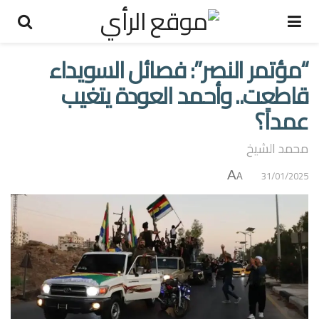
“مؤتمر النصر”: فصائل السويداء
قاطعت.. وأحمد العودة يتغيب
عمداً؟
محمد الشيخ
A
31/01/2025
A