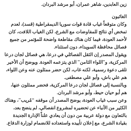
زين العابدين، شاهر عمران، أبو مرشد البردان.
الغائبون
وكان متوقعاً غياب قادة قوات سوريا الديمقراطية (قسد)، لعدم
تمخض أي نتائج للمفاوضات مع الشرع، لكن الغياب اللافت، كان
لأحمد العودة، فيما كان هناك مقاطعة واضحة للمؤتمر من جميع
فصائل محافظة السويداء، دون استثناء.
ويقول المصدر إن الثقل الفصائلي في درعا، هي فصائل لجان درعا
المركزية، و”اللواء الثامن” الذي يتزعمه العودة. ويوضح أن الأخير
تلقى دعوة رسمية، لكنه غاب، لكن حضر ممثلون عنه وعن اللواء،
هم علي باش، وأبو علي مصطفى.
وبالنسبة إلى فصائل لجان درعا المركزية، فحضر ممثلون عنها،
هم أبو حيان حيط، وأبو مرشد البردان.
وعن سبب غياب العودة، يوضح المصدر أن موقفه “مُريب”، وهناك
الكثير من الأنباء عن تحضيره لمشروع انفصالي، لم ينضج بعد،
بالتعاون مع دولة عربية من دون أن يعادي علناً الإدارة الجديدة
بقيادة الشرع، مع إعلان تأييده واستعداده للانضمام لوزارة الدفاع.