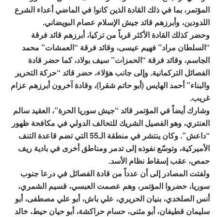
المؤتمر، بما في ذلك القادة الذين كانوا في الماضي أعداء الشرع
اللدودين، وأبرزهم قائد جيش الإسلام عصام البويضاني.
وحضر كذلك القادة الأكثر قرباً من تركيا، أبرزهم قائد فرقة
“السلطان مراد” فهيم عيسى، وقائد فرقة “العمشات” محمد
الجاسم، وقائد فرقة “الحمزات” سيف بولاد، كما حضر قادة
الفصائل التركمانية. وإلى جانب هؤلاء، حضر قائد “حركة التحرير
والبناء” أحمد الهايس (أبو حاتم شقرا)، وقادة آخرون أبرزهم عزام
غريب.
وشارك أيضاً في المؤتمر قائد “جيش سوريا الحرة”، العقيد سالم
العنتري، وهو الفصيل الشريك للتحالف الدولي في مكافحة ظهور
“داعش”. وكان ينتشر في منطقة الـ55 التي تضم قاعدة التنف
الأميركية، وتوسّع نفوذه إلى تدمر ومناطق أخرى في بادية ريف
حمص، عقب إسقاط نظام الأسد.
ولفتت المصادر إلى أن عدداً من قادة الفصائل في درعا جنوب
سوريا، حضروا المؤتمر، وهم عصمت العبسي، قسيم الشمري،
أنس الصلخدي، بنيان الحريري، علي باش، أبو علي مصطفى، أبو
سليمان قطيفان، أبو مثنى، حسام حراكشة، أبو حيان حيط، خالد