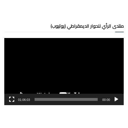
منتدى الرأي للحوار الديمقراطي (يوتيوب)
مشغل
الفيديو
01:06:03
00:00