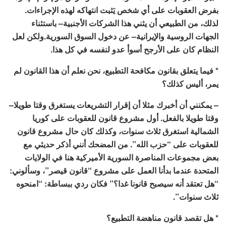
بفرض العقوبات على أي شخص يَثبت انتهاكه لهذه الإجراءات.
لذلك، من الطبيعي أن يثني هذا الشركات الأجنبية– باستثناء
الجهات الروسية والإيرانية– عن دخول السوق السورية.ولكن لعل
النظام كان على الأرجح أسوأ عدو لنفسه في كل هذا.
* فيما يتعلق بقانون مكافحة التطبيع، نحن نعلم أن هذا القانون لم
يمر، أليس كذلك؟
– يمكنني أن أخبرك مثلا أن إقرار التشريعات يستغرق وقتا طويلا–
وقتا طويلا بالفعل. أول مشروع قانون للعقوبات على كوريا
الشمالية استغرق ثلاث سنوات، وكذلك كان حال مشروع قانون
للعقوبات على “حزب الله”. من المضحك أنني أذكر حديثي مع
بعض مجموعات المناصرة السورية الأميركية هنا في الولايات
المتحدة عندما بدأنا العمل على مشروع “قانون قيصر”، وسألوني:
“هل تعتقد أنه سيصبح قانونا غدا؟” فكان ردي ببساطة: “امنحوه
ثلاث سنوات”.
* هل تقصد قانون مناهضة التطبيع؟