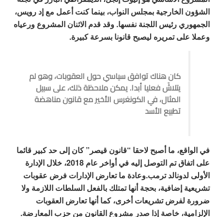
الشؤون الخارجية بمجلس النواب، بينما كنت أعمل مع إد رويس،
الجمهوري رئيس اللجنة نفسها. وقد قدم الاثنان المشروع ورعياه
وعملا على تمريره ليصبح قانونا بسرعة كبيرة.
كان هناك توافق سياسي حول العقوبات، وهو لم
يتلاشَ فعليا أبدا. يمكن ملاحظة ذلك، على سبيل
المثال، في الكونغرس الأخير مع قانون مناهضة
تطبيع الأسد
في الواقع، ما أصبح لاحقا “قانون قيصر” كان إلى حد كبير قائما
على اتفاق تم التوصل إليه في أواخر عام 2018، خلال الإدارة
الأولى لدونالد ترمب.وعادة ما تعارض الإدارات فرض عقوبات
تشريعية إضافية، بحجة أنها تمتلك بالفعل السلطات اللازمة ولا
ضرورة لفرض تشريعات أخرى، كما أنها تعارض العقوبات
الإلزامية، خاصة إذا صدر مشروع القانون من حزب المعارضة.