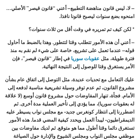
– لا، ليس قانون مناهضة التطبيع– أعني “قانون قيصر” الأصلي…
امنحوه بضع سنوات ليصبح قانونا نافذا.
* لكن كيف تم تمريره في وقت أقل من ثلاث سنوات؟
– أعني أن هذه الأمور تتطلب وقتا لتتطور. وهذا بالضبط ما أحاول
قوله– عندما تعمل على تشريع، خاصة على شيء لم نقم به منذ
فترة طويلة، مثل
عقوبات سوريا
في إطار “قانون قيصر”، فإن
الأمر يستغرق وقتا للوصول إلى النتيجة النهائية.
عليك التعامل مع تحديات عديدة، مثل التوصل إلى اتفاق عام بشأن
مشروع القانون، ثم عدم توفر وسيلة تشريعية مناسبة لدفعه إلى
الأمام. فجأة، تنهار المفاوضات حول مشروع قانون أوسع (لا علاقة
له بعقوبات سوريا)، مما يؤدي إلى تأخير العملية مدة أخرى. ثم
اضطررنا إلى انتظار كونغرس جديد- مع مجلس نواب يسيطر عليه
الديمقراطيون- ليبدأ العمل ويحدد كيفية المضي قدما. هذه الأمور
تستغرق دائما وقتا أطول مما هو متوقع. ثم لديك مفاوضات بين
موظفي مجلس النواب ومجلس الشيوخ والإدارة حول الصياغة