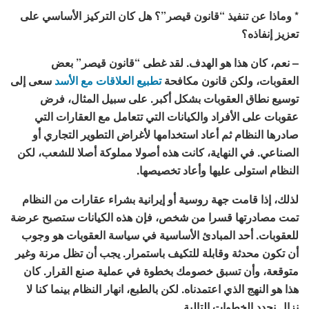
* وماذا عن تنفيذ “قانون قيصر”؟ هل كان التركيز الأساسي على
تعزيز إنفاذه؟
– نعم، كان هذا هو الهدف. لقد غطى “قانون قيصر” بعض
العقوبات، ولكن قانون مكافحة
تطبيع العلاقات مع الأسد
سعى إلى
توسيع نطاق العقوبات بشكل أكبر. على سبيل المثال، فرض
عقوبات على الأفراد والكيانات التي تتعامل مع العقارات التي
صادرها النظام ثم أعاد استخدامها لأغراض التطوير التجاري أو
الصناعي. في النهاية، كانت هذه أصولا مملوكة أصلا للشعب، لكن
النظام استولى عليها وأعاد تخصيصها.
لذلك، إذا قامت جهة روسية أو إيرانية بشراء عقارات من النظام
تمت مصادرتها قسرا من شخص، فإن هذه الكيانات ستصبح عرضة
للعقوبات. أحد المبادئ الأساسية في سياسة العقوبات هو وجوب
أن تكون محدثة وقابلة للتكيف باستمرار. يجب أن تظل مرنة وغير
متوقعة، وأن تسبق خصومك بخطوة في عملية صنع القرار. كان
هذا هو النهج الذي اعتمدناه. لكن بالطبع، انهار النظام بينما كنا لا
نزال نحدد الخطوات التالية.