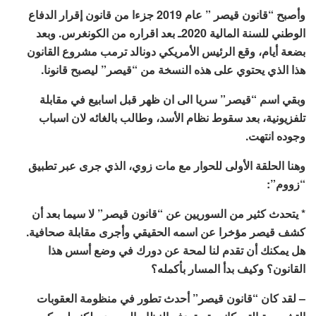
وأصبح “قانون قيصر ” عام 2019 جزءا من قانون إقرار الدفاع
الوطني للسنة المالية 2020ـ بعد اقراره من الكونغرس. وبعد
بضعة أيام، وقع الرئيس الأمريكي دونالد ترمب مشروع القانون
هذا الذي يحتوي على هذه النسخة من “قيصر” ليصبح قانونا.
وبقي اسم “قيصر” سريا الى ان ظهر قبل اسابيع في مقابلة
تلفزيونية، بعد سقوط نظام الأسد، وطالب بالغائه لان اسباب
وجوده انتهت.
وهنا الحلقة الأولى للحوار مع مات زوي، الذي جرى عبر تطبيق
“زووم”:
* يتحدث كثير من السوريين عن “قانون قيصر” لا سيما بعد أن
كشف قيصر مؤخرا عن اسمه الحقيقي وأجرى مقابلة صحافية.
هل يمكنك أن تقدم لنا لمحة عن دورك في وضع أسس هذا
القانون؟ وكيف بدأ المسار بأكمله؟
– لقد كان “قانون قيصر” أحدث تطور في منظومة العقوبات