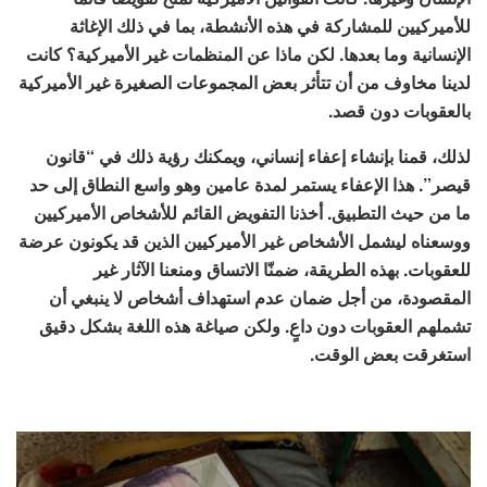
للأميركيين للمشاركة في هذه الأنشطة، بما في ذلك الإغاثة
الإنسانية وما بعدها. لكن ماذا عن المنظمات غير الأميركية؟ كانت
لدينا مخاوف من أن تتأثر بعض المجموعات الصغيرة غير الأميركية
بالعقوبات دون قصد.
لذلك، قمنا بإنشاء إعفاء إنساني، ويمكنك رؤية ذلك في “قانون
قيصر”. هذا الإعفاء يستمر لمدة عامين وهو واسع النطاق إلى حد
ما من حيث التطبيق. أخذنا التفويض القائم للأشخاص الأميركيين
ووسعناه ليشمل الأشخاص غير الأميركيين الذين قد يكونون عرضة
للعقوبات. بهذه الطريقة، ضمنّا الاتساق ومنعنا الآثار غير
المقصودة، من أجل ضمان عدم استهداف أشخاص لا ينبغي أن
تشملهم العقوبات دون داعٍ. ولكن صياغة هذه اللغة بشكل دقيق
استغرقت بعض الوقت.