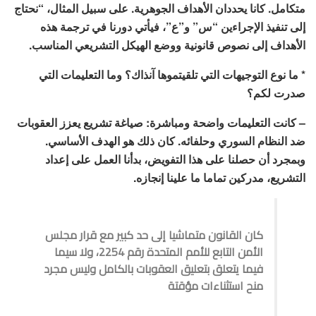
متكامل. كانا يحددان الأهداف الجوهرية. على سبيل المثال، “نحتاج
إلى تنفيذ الإجراءين “س” و”ع”، فيأتي دورنا في ترجمة هذه
الأهداف إلى نصوص قانونية ووضع الهيكل التشريعي المناسب.
* ما نوع التوجيهات التي تلقيتموها آنذاك؟ وما التعليمات التي
صدرت لكم؟
– كانت التعليمات واضحة ومباشرة: صياغة تشريع يعزز العقوبات
ضد النظام السوري وحلفائه. كان ذلك هو الهدف الأساسي.
وبمجرد أن حصلنا على هذا التفويض، بدأنا العمل على إعداد
التشريع، مدركين تماما ما علينا إنجازه.
كان القانون متماشيا إلى حد كبير مع قرار مجلس
الأمن التابع للأمم المتحدة رقم 2254، ولا سيما
فيما يتعلق بتعليق العقوبات بالكامل وليس مجرد
منح استثناءات مؤقتة