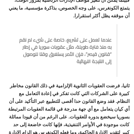
يتمتع الكونغرس، على وجه الخصوص، بذاكرة مؤسسية، ما يعني
أن موقفه يظل أكثر استقرارا.
عندما تعمل على تشريع، خاصة على شيء لم نقم
به منذ فترة طويلة، مثل عقوبات سوريا في إطار
“قانون قيصر”، فإن الأمر يستغرق وقتا للوصول
إلى النتيجة النهائية
ثانيا، فرضت العقوبات الثانوية الإلزامية في ذلك القانون مخاطر
كبيرة على الشركات التي كانت تفكر في إعادة التعامل مع
النظام. فقد وضع القانون حدا أقصى للتطبيع عبر التأكيد على أن
أي كيان يتعامل مع أي جهة مدرجة في قائمة العقوبات المرتبطة
بسوريا سيخضع بدوره للعقوبات. على الرغم من أن قيودا مماثلة
كانت موجودة في الأوامر التنفيذية، فإنها كانت خاضعة إلى حد
كبير لتقدير الإدارة الحاكمة، وما فعله الكونغرس هو إلزام الإدارة