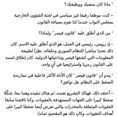
* ماذا كان منصبك ووظيفتك؟
– كنت موظفا رفيعا غير سياسي في لجنة الشؤون الخارجية
بمجلس النواب عندما كنا نقوم بصياغة القانون.
* من الذي أطلق عليه “قانون قيصر” ولماذا؟
– إد رويس، رئيسي في العمل، هو الذي أطلق عليه الاسم. كان
ذلك تحديا مباشرا للنظام السوري وحلفائه. نظرا لطبيعة
المعلومات التي كشفها قيصر وتداعياتها الدولية، كان إطلاق اسمه
على القانون رمزيا واستراتيجيا في آنٍ واحد.
* يبدو أن “قانون قيصر” كان الأداة الأكثر فاعلية في ممارسة
الضغط على النظام. هل توافق؟
– أعتقد ذلك. فهناك التشريع نفسه، ثم هناك تنفيذه.وهما معا، شكّلا
ضغطا كبيرا على الجهات المستهدفة بالعقوبات. وكنا ناقشنا سابقا
العقوبات المتعلقة بالمخدرات والتي تفرض أيضا ضغطا كبيرا على
أهداف العقوبات. وكان ذلك هو المقصود تماما.