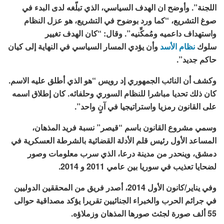
اللجنة”. وأوضح ان الهدف السياسي، الذي تبلّغه لدى البدء في
صوغ التشريع، “كما ورد بوضوح في التشريع، هو عزل النظام
واستهداف داعميه ومُمكِّنيه”. وقال: “كان الهدف تغيير
سلوك
نظام الأسد
وأن يؤدي المسار السياسي في النهاية إلى كيان
حاكم جديد”.
وكشف أن النائب الجمهوري إد رويس “هو الذي أطلق عليه الاسم.
كان ذلك تحديا مباشرا للنظام السوري وحلفائه. كان إطلاق اسمه
على القانون رمزيا واستراتيجيا في آنٍ واحد”.
وسمي مشروع القانون باسم “قيصر” نسبة فريد المذهان،
المساعد الأول رئيس قلم الأدلة القضائية بالشرطة العسكرية في
دمشق، وينحدر من مدينة درعا، الذي سرب معلومات وصور
لضحايا تعذيب في سوريا بين عامي 2011 و 2014.
وفي يناير/كانون الأول 2014، أصدر فريق من المحققين الدوليين
في جرائم الحرب والخبراء الجنائيين تقريرا يؤكد مصداقية حوالى
55 ألف صورة لجثث صورها المذهان وزملاؤه.