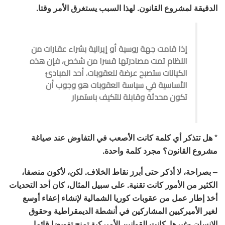
الدقيقة لمشروع القانون. لهذا السبب يستغرق الأمر وقتا.
إذا قامت جهة روسية أو إيرانية بشراء عقارات من
النظام تمت مصادرتها قسرا من شخص، فإن هذه
الكيانات ستصبح عرضة للعقوبات. أحد المبادئ
الأساسية في سياسة العقوبات هو وجوب أن
تكون محدثة وقابلة للتكيف باستمرار
* هل تتذكر أي كلمة كانت الأصعب في التفاوض عند صياغة
مشروع القانون؟ مجرد كلمة واحدة.
– بصراحة، لا أذكر حتى أبرز نقاط الخلاف. لكن، لأكون منصفا،
الكثير من الأمور كانت تقنية. على سبيل المثال، كان أحد التحديات
أخذ إطار عمل من عقوبات كوريا الشمالية لإنشاء إعفاء أوسع
لغير الأميركيين المشاركين في أنشطة الديمقراطية وحقوق
الإنسان وغيرها. كانت القوانين الأميركية تمنح تفويضا قائما