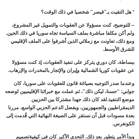
* هل التقيت بـ”قيصر” شخصيا في ذلك الوقت؟
– للتوضيح، كنت مسؤولا عن العقوبات والتمويل غير المشروع،
ولم أكن مكلفا مباشرة بملف السياسة تجاه سوريا في ذلك الحين.
ومع ذلك، تعاونت مع زملائي الذين أشرفوا على الملف الإقليمي
للشرق الأوسط.
ببساطة، كان دوري يتركز على تنفيذ العقوبات، إذ كنت مسؤولا
عن عقوبات كوريا الشمالية وإيران والإتجار بالمخدرات والإرهاب.
وعندما صدر التوجيه بصياغة قانون للعقوبات على سوريا، كان
جوابي: “حسنا، ليكن ذلك”، ثم عملت مع خبرائنا الإقليميين لوضعه
موضع التنفيذ.لقد كان ذلك جهدا مشتركا بين الحزبين
الديمقراطيين والجمهوريين، وبفضل الدعم الحزبي الواسع، مررنا
بعدة مسودات قبل أن نستقر على الصيغة النهائية التي قُدمت إلى
الكونغرس.
وبدأ الأمر يتطور بعد ذلك. التحدي الأكبر كان في كيفيةتصميم