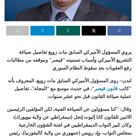
يروي المسؤول الأميركي السابق مات زويغ تفاصيل صياغة
التشريع الأميركي وأسباب تسميته “قيصر” وموقفه من مطالبات
رفع العقوبات بعد سقوط النظام السوري
لندن–
روى المسؤول الأميركي السابق مات زويغ، المعروف بأنه
“كاتب
قانون قيصر
“، في حديث موسع مع “المجلة”، تفاصيل
عملية صياغة القانون قبل نحو عشر سنوات.
وقال: “كنا مسؤولين عن الصياغة الفنية، لكن المؤلفين الرئيسين
الاثنين للقانون كانا إليوت إنجل (ديمقراطي عن ولاية نيويورك)،
وكان كبير النواب الديمقراطيين في لجنة الشؤون الخارجية
بمجلس النواب، وإد رويس (جمهوري من ولاية كاليفورنيا)، رئيس