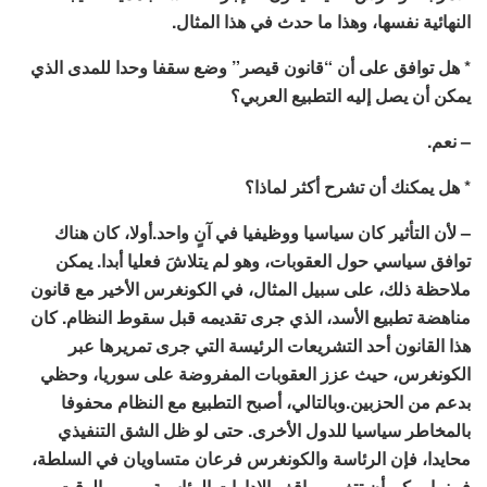
النهائية نفسها، وهذا ما حدث في هذا المثال.
* هل توافق على أن “قانون قيصر” وضع سقفا وحدا للمدى الذي
يمكن أن يصل إليه التطبيع العربي؟
– نعم.
* هل يمكنك أن تشرح أكثر لماذا؟
– لأن التأثير كان سياسيا ووظيفيا في آنٍ واحد.أولا، كان هناك
توافق سياسي حول العقوبات، وهو لم يتلاشَ فعليا أبدا. يمكن
ملاحظة ذلك، على سبيل المثال، في الكونغرس الأخير مع قانون
مناهضة تطبيع الأسد، الذي جرى تقديمه قبل سقوط النظام. كان
هذا القانون أحد التشريعات الرئيسة التي جرى تمريرها عبر
الكونغرس، حيث عزز العقوبات المفروضة على سوريا، وحظي
بدعم من الحزبين.وبالتالي، أصبح التطبيع مع النظام محفوفا
بالمخاطر سياسيا للدول الأخرى. حتى لو ظل الشق التنفيذي
محايدا، فإن الرئاسة والكونغرس فرعان متساويان في السلطة،
فبينما يمكن أن تتغير مواقف الإدارات الرئاسية بمرور الوقت،