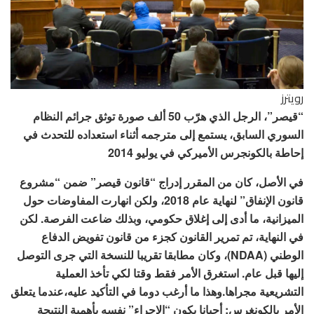
رويترز
“قيصر”، الرجل الذي هرّب 50 ألف صورة توثق جرائم النظام
السوري السابق، يستمع إلى مترجمه أثناء استعداده للتحدث في
إحاطة بالكونجرس الأميركي في يوليو 2014
في الأصل، كان من المقرر إدراج “قانون قيصر” ضمن “مشروع
قانون الإنفاق” لنهاية عام 2018، ولكن انهارت المفاوضات حول
الميزانية، ما أدى إلى إغلاق حكومي، وبذلك ضاعت الفرصة. لكن
في النهاية، تم تمرير القانون كجزء من قانون تفويض الدفاع
الوطني (NDAA)، وكان مطابقا تقريبا للنسخة التي جرى التوصل
إليها قبل عام. استغرق الأمر فقط وقتا لكي تأخذ العملية
التشريعية مجراها.وهذا ما أرغب دوما في التأكيد عليه،عندما يتعلق
الأمر بالكونغرس: أحيانا يكون “الإجراء” نفسه بأهمية النتيجة