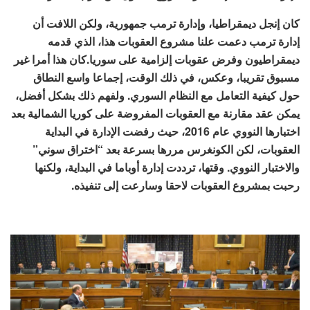
كان إنجل ديمقراطيا، وإدارة ترمب جمهورية، ولكن اللافت أن
إدارة ترمب دعمت علنا مشروع العقوبات هذا، الذي قدمه
ديمقراطيون وفرض عقوبات إلزامية على سوريا.كان هذا أمرا غير
مسبوق تقريبا، وعكس، في ذلك الوقت، إجماعا واسع النطاق
حول كيفية التعامل مع النظام السوري. ولفهم ذلك بشكل أفضل،
يمكن عقد مقارنة مع العقوبات المفروضة على كوريا الشمالية بعد
اختبارها النووي عام 2016، حيث رفضت الإدارة في البداية
العقوبات، لكن الكونغرس مررها بسرعة بعد “اختراق سوني”
والاختبار النووي. وقتها، ترددت إدارة أوباما في البداية، ولكنها
رحبت بمشروع العقوبات لاحقا وسارعت إلى تنفيذه.