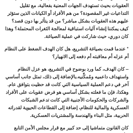
العقوبات بحيث تستهدف الجهات المعنية بفعالية، مع تقليل
التداعيات غير المقصودة؟ من هم الأفراد أو الكيانات الذين ستؤثر
عليهم هذه العقوبات بشكل مباشر؟ من قد يتأثر بها دون قصد؟
كيف يمكننا إنشاء آليات استباقية لمعالجة الثغرات المحتملة؟ وهذا
كان دوري، حيث شاركت في عملية الصياغة.
* عندما قمت بصياغة التشريع، هل كان الهدف الضغط على النظام
أم عزله أم معاقبته أم دفعه إلى الانهيار؟
– كان الهدف، كما ورد بوضوح في التشريع، هو عزل النظام
واستهداف داعميه ومُمكِّنيه.بالإضافة إلى ذلك، تمثل جانب أساسي
آخر في دعم العملية السياسية التي كانت قد حظيت بتوافق عام.
وهكذا، فإن ما فعلته بشكل أساسي هو فرض عقوبات على الأفراد
والشركات والحكومات الأجنبية التي كانت تدعم الشبكات
العسكرية والمالية للنظام، إضافة إلى القطاعات الحيوية لقدراته
الحربية، مثل البناء والهندسة والمشتريات العسكرية.
كان القانون متماشيا إلى حد كبير مع قرار مجلس الأمن التابع