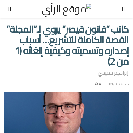
كاتب “قانون قيصر” يروي لـ”المجلة”
القصة الكاملة للتشريع… أسباب
إصداره وتسميته وكيفية إلغائه (1
من 2)
إبراهيم حميدي
A
01/03/2025
A