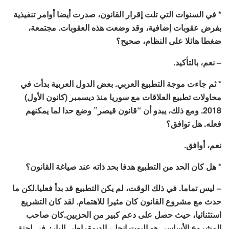
* في السنوات التي تلت إقرار القانون، صدرت أيضا أوامر تنفيذية
بفرض عقوبات إضافية، وقد وضعت هذه العقوبات. مجتمعة،
ضغطا هائلا على النظام، صحيح؟
– نعم، بالتأكيد.
* ثم جاءت موجة التطبيع العربي. بعض الدول العربية بدأت في
محاولات تطبيع العلاقات مع سوريا منذ ديسمبر (كانون الأول)
2018. ومع ذلك، يبدو أن “قانون قيصر” وضع حدا لما يمكنهم
فعله. هل توافق؟
نعم، أوافق.
* هل كان الحد من التطبيع هدفا بحد ذاته عند صياغة القانون؟
– ليس تماما. في ذلك الوقت، لم يكن التطبيع قد بدأ فعليا.لكن ما
حدث مع مشروع القانون كان مثيرا للاهتمام. لقد كان التشريع
استثنائيا، حيث حصل على دعم كبير من الحزبين.كان صاحب
المشروع الأساسي هو إليوت إنجل، الديمقراطي البارز في لجنة