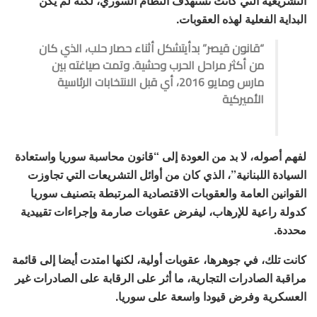
التشريعية التي كانت تستهدف النظام السوري، لكنه لم يكن
البداية الفعلية لهذه العقوبات.
“قانون قيصر” بدأيتشكل أثناء حصار حلب، الذي كان
من أكثر مراحل الحرب وحشية. وتمت صياغته بين
مارس ومايو 2016، أي قبل الانتخابات الرئاسية
الأميركية
لفهم أصوله، لا بد من العودة إلى “قانون محاسبة سوريا واستعادة
السيادة اللبنانية”، الذي كان من أوائل التشريعات التي تجاوزت
القوانين العامة والعقوبات الاقتصادية المرتبطة بتصنيف سوريا
كدولة راعية للإرهاب، ليفرض عقوبات صارمة وإجراءات تقييدية
محددة.
كانت تلك، في جوهرها، عقوبات أولية، لكنها امتدت أيضا إلى قائمة
مراقبة الصادرات التجارية، ما أثر على الرقابة على الصادرات غير
العسكرية وفرض قيودا واسعة على سوريا.