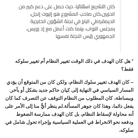
كان التشريع استثنائيا، حيث حصل على دعم كبير من
الحزبين.كان صاحب المشروع هو إليوت إنجل،
الديمقراطي البارز في لجنة الشؤون الخارجية
بمجلس النواب، بينما كنت أعمل مع إد رويس،
الجمهوري رئيس اللجنة نفسها
* هل كان الهدف في ذلك الوقت تغيير النظام أم تغيير سلوكه
فقط؟
– كان الهدف تغيير سلوك النظام، ولكن كان من المتوقع أن يؤدي
المسار السياسي في النهاية إلى كيان حاكم جديد بشكل أو بآخر.
وببساطة، كان المطلوب من النظام التوقف عن التصرف كما كان
يفعل دائما، وهذا كان جوهر المسألة.لم ينظر أيٌّ منا إلى الأمر على
أنه محاولة لإسقاط النظام، بل كان الهدف ممارسة الضغوط
ودفعه نحو الانخراط في العملية السياسية وإجراء تحول شامل في
سلوكه.