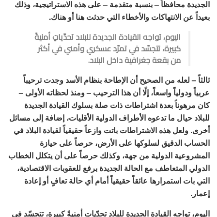
الجديدة محافظاً – بنسبة متقدمة – على هذه الاستراتيجية، وذلك
بعيداً عن الانتهاكات والأخطاء التي حدثت هنا أو هناك.
اليوم، تواجه القيادة الجديدة للبلاد تحدّياتٍ أمنيةً
كبيرة، تتجسّد في تمرّد عسكري وأمني في أكثر
من بقعة جغرافية داخل البلاد.
ثالثاً – لعله من الصحيح أن الإطاحة بنظام الأسد وجدت ترحيباً
عربياً ودولياً واسعاً، إلّا أن هذا الترحيب – ومنذ لحظاته الأولى –
كان مرهوناً بعدة اشتراطات ذات صلة بسلوك القيادة الجديدة
للبلاد حيال ما تدعوه الأطراف الدولية
الأقليات
، إضافة إلى مسائل
أخرى. ولعل هذه الاشتراطات باتت وازعاً حقيقياً لقيادة البلاد في
الحساب الدقيق لسلوكها على الأرض، حرصاً على حيازة
المشروعية الدولية من جهة، وكذلك حرصاً على أن يتكلل الخطاب
الدولي المتعاطف مع الحالة الجديدة برفع للعقوبات الاقتصادية،
التي بات استمرارها عائقاً حقيقياً أمام أي حالة تعافٍ أو إعادة
إعمار.
اليوم، تواجه القيادة الجديدة للبلاد تحدّياتٍ أمنيةً كبيرة، تتجسّد في