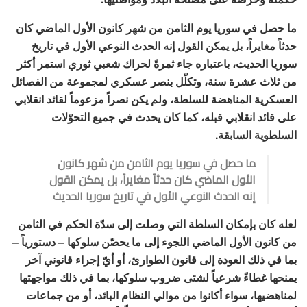
ما حصل في سوريا يوم الثامن من شهر كانون الأول الماضي كان
حدثاً مغايراً، بل يمكن القول إنه الحدث النوعي الأول في تاريخ
سوريا الحديث، باعتباره جاء ثمرةً لحراك شعبي ثوري استمر أكثر
من ثلاث عشرة سنة، وتكلّل بنصر عسكري لمجموعة من الفصائل
العسكرية المناهضة للسلطة، ولم يكن نصراً مزعوماً لقائد انقلابي
على قائد انقلابي قبله، كما كان يحدث في جميع التحوّلات
السلطوية السابقة.
ما حصل في سوريا يوم الثامن من شهر كانون
الأول الماضي كان حدثاً مغايراً، بل يمكن القول
إنه الحدث النوعي الأول في تاريخ سوريا الحديث
لعله كان بإمكان السلطة التي وصلت إلى سدّة الحكم في الثامن
من كانون الأول الماضي اللجوء إلى ما يحصّن سلوكها – دستورياً –
بما في ذلك العودة إلى قانون الطوارئ، أو أيّ إجراء قانوني آخر
يمنحها غطاءً شرعياً لشتى ضروب سلوكها، بما في ذلك مواجهتها
لمناهضيها، سواء أكانوا من موالي النظام البائد، أو من جماعات