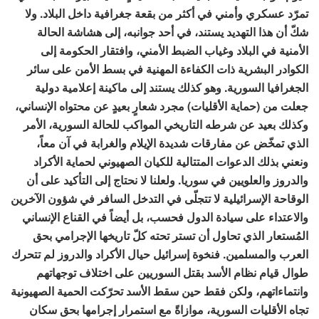
تمرّد عسكري وأمني في أكثر من بقعة جغرافية داخل البلاد. ولا
شكّ أن هذا التهديد يستند، في أحد جوانبه، إلى هشاشة الحالة
الأمنية في البلاد وغياب الضبط الأمني، وافتقار الحكومة إلى
الكوادر البشرية ذات الكفاءة المهنية في بسط الأمن على سائر
الجغرافيا السورية. وهو كذلك يستند إلى ماكينة إعلامية دولية
جعلت من
(حماية الأقليات)
مجرد شعارٍ بعيدٍ عن محتواه الإنساني،
وكذلك بعيد عن شرطه التاريخي المواكب للحالة السورية، الأمر
الذي تمخّض عن مفارقات شديدة الإيلام والغرابة في آن معاً،
ونعني بذلك الدعوات المتتالية للكيان الصهيوني لحماية الأكراد
والدروز والعلويين في سوريا. ولعلنا لا نحتاج إلى التأكيد على أن
الوقاحة الإسرائيلية لا تتجلّى في التدخل السافر في شؤون الآخرين
والاعتداء على سيادة الدول فحسب، بل أيضاً في القناع الإنساني
المُستعار الذي تحاول أن تستر تحته كلّ تاريخها الإجرامي بحق
العرب والمسلمين. فنخوة إسرائيل حيال الأكراد والدروز لم تتحرك
طوال قيام نظام الأسد بقتل السوريين على اختلاف توجهاتهم
وانتماءاتهم، ولكن فقط حين سقط الأسد تحرّكت الحمية الصهيونية
تجاه الأقليات السورية، موازاةً مع استمرار إجرامها بحق سكان