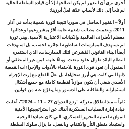
أخرى ترى أن التغيير لم يكن لصالحها. إلّا أن قيادة السلطة الحالية
لم تلجأ إلى ذلك لأسباب عدّة، لعلّ أبرزها:
أولاً – التغيير الحاصل في سوريا نتيجة لثورة شعبية بدأت في آذار
2011، وتضمنت مطالب شعبية عامة أقرّ بمشروعيتها وعدالتها
معظم الأطراف العالمية والكيانات الاعتبارية الأممية. وهي ثورة
لم تستهدف الممارسات السلطوية الجائرة فحسب، بل استهدفت
أيضاً البناء القانوني المُشرعن لتلك الممارسات، الذي استثمره
النظام البائد طوال عقود مضت. وبناءً عليه، فمن غير المنطقي أو
المقبول أن تعود قوى الثورة للاحتماء بالأدوات والإجراءات القمعية
ذاتها التي كانت هي أبرز ضحاياها، بل لعلّ القطع مع إرث الإجرام
الأسدي ينبغي أن يكون موازياً لقطيعة كاملة مع جميع أشكال
استثماراته والتفافاته على الدستور وما يتفرّع عنه من قوانين.
ثانياً – منذ انطلاق معركة “ردع العدوان 27 – 11 – 2024″، أعلنت
قيادة إدارة العمليات العسكرية آنذاك عن استراتيجيتها الأمنية
الموازية لعملية التحرير العسكري، التي كان عمادها الرحمة
واستبعاد منطق الثأر والانتقام. وبالفعل، ما يزال سلوك السلطة