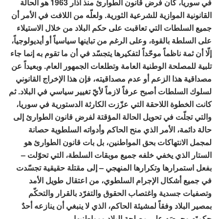
في سوريا، كان فرض قانون الطوارئ منذ آذار 1963 هو الحالة
القانونية الموازية للشرعية الثورية. ولعلّه من اللافت في الأمر أن
جميع السلطات التي تعاقبت على حكم البلاد من خلال الاستيلاء
على السلطة بالقوة، وعلى الرغم من تباينها سياسياً أو أيديولوجياً،
إلّا أن ثمة ناظماً موحّداً لتفكيرها يتجسّد في أن ما تقوم به إنما جاء
تلبية للمصلحة الوطنية العامة وتطلعات الجمهور العام. وبعيداً عن
مصداقية هذا الزعم أو عدم مصداقيته، فإن هذا الإخراج القانوني
لسلوك السلطات أصبح عرفاً لازماً لأيّ تغيير سياسي في البلاد. ثم
كانت الخطوة اللاحقة التي عزّزت الكارثة الدستورية في سوريا،
والتي تجلّت في تحويل الحالة المؤقتة لفرض قانون الطوارئ إلى
حالة دائمة، الأمر الذي منح الحاكم وأدواته السلطوية حصانة
لمجمل الانتهاكات بحق المواطنين، بل بات قانون الطوارئ هو
الستار الذي يخفي خلفه جميع موبقات السلطة، التي تحوّلت –
بفعل استمرارها وتكرارها المنهجي – إلى مقتلة حقيقية تجسّدت
في جميع أشكال الإجرام السلطوي، من اعتقال طويل الأمد
وتصفيات جسدية واغتصاب الحقوق والتفرّد بالقرار والتحكّم
بمصير البلاد وفقاً لمشيئة الحاكم، الذي لا ينبغي أن ينازعه أحدٌ
حكمتَه وحرصَه على مصلحة البلاد ومواطنيها.