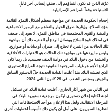
غزّة، الذين قد يكون انتماؤهم إلى صنفٍ إنساني آخر قابلٍ
للاستباحة وفقاً للمزاعم الإسرائيلية.
إحجام الحكومة الجديدة عن مواجهة معظم أشكال التمرّد القائمة
بقوّة السلاح، وإيثارها طرق الحوار والتفاهم مع الرموز الاجتماعية
والدينية والقوى المجتمعية في مناطق التمرّد، لا يعود إلى ضعف
في امتلاك قوة السلاح ووسائل الردع أو العنف، ذلك أن مواجهة
تلك الحالات من التمرد لا تحتاج إلى طيران أو دبابات أو صواريخ.
وليس ما يردعها عن مواجهة تلك الحالات هو الاعتبارات الأخلاقية
والخشية من دخول البلاد في دوامة العنف فحسب، بل ربما كان
الرادع الأهم هو غياب المرجعية القانونية نتيجة للفراغ الدستوري
الذي تعيشه البلاد منذ أعلنت القيادة الجديدة حلّ الدستور السابق
والجيش ومجلس الشعب في 29 كانون الثاني 2024.
في الثاني من شهر آذار الجاري، أعلنت قيادة البلاد عن تشكيل
لجنة لكتابة
إعلان دستوري
ليكون مرجعية دستورية للبلاد في
المرحلة الانتقالية. ولعل هذا الإعلان هو أحد الاستحقاقات التي
انتظرها السوريون، على أمل أن يكون ذلك تأسيساً لخطوات أخرى