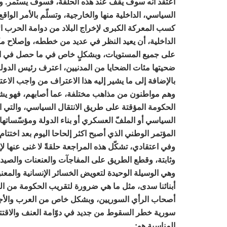
أعتقد أنه سوف يقف عند هذه الحلقة، فسوف يستمر. و
السياسي، الداخلية منها والخارجية، وتسلّم بالأمر الواقع.
كسب المعركة الكبرى لإخراج البلاد من دوامة الحرب الإق
الداخلية، أن يعيد النظر في عديد من خططه، وإصلاح مك
على جميع المستويات، وبشكلٍ خاص في ما حصل في الموا
ضحيتها مئات الضحايا من المدنيين، اعترف رئيس الدول
بالإضافة إلى ما يشير إليه هذا الاعتراف من واجب الا
وهم مواطنون من مذاهب مختلفة، عما أصابهم، فهو يش
الحكومة المؤقتة على طريق الانتقال السياسي، والتي ا
السياسي أو الملفّ العسكري أو بناء الدولة ومؤسّساتها
المؤتمر الوطني الذي أصبح اكثر إلحاحا اليوم بعد اختتا
وفي اعتقادي، تشكّل هذه المراجعة حلقةً لا غنى عنها
وثابتة، وقطع الطريق على المفاجآت والعنعنات والصيد ف
وهي الوسيلة الوحيدة لتعويض الخسائر الإنسانية والمعنو
أبنائنا سدى، مثل ما هي ضرورة لتقريب الحكومة من ال
أصحاب الرأي السوريين، وبشكل خاص من العرب والأجان
سورية خطر السقوط من جديد في دوّامة العنف والاقتتال
المناسبة هو: