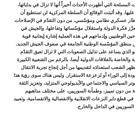
ت المسلحة التي أظهرت الأحداث أخيراً أنها لا تزال في بداياتها،
 عليها. وقد أثبتت الوقائع أن السلطة المركزية لن تستطيع أن
إطار عسكري نظامي ومؤسّسي، من دون التقدّم في الإصلاحات
تعزّز فكرة الدولة واستقلال مؤسّساتها وتفاعلها، والجيش في
ين الوطنيين وإدماجهم في هذه العملية إشارة إيجابية قوية
س منطق المؤسّسة الوطنية الجامعة في صفوف الجيش الجديد.
الذي يساعد على تذليل الصعوبات التي لا تزال تعيق التقدّم
والخاصة بالعلاقات الدولية أيضا، بالرغم من الشعبية الكبيرة
ظهر الشعب استعدادَه لتقديمها من أجل إنجاح تجربة الانتقال
ودة إلى الوراء أو لزعزعة الاستقرار. وليس هناك سوى رؤية هذا
تر السياسي والاجتماعي والأيديولوجي المتزايد، وتعزيز الثقة
 من دون تمييز، وطمأنة السوريين، على مختلف مذاهبهم
قطع دابر النزعات الانقلابية والانفصالية والانقسامية، وتعبيد
ن السوريين في الداخل والخارج.