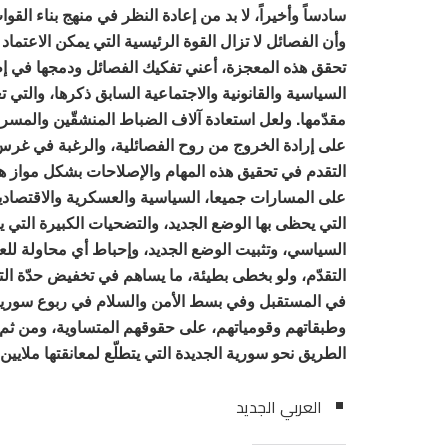
سادساً وأخيراً، لا بد من إعادة النظر في منهج بناء القوا
وأن الفصائل لا تزال القوة الرئيسية التي يمكن الاعتماد
تحقق هذه المعجزة، أعني تفكيك الفصائل ودمجها في 
السياسية والقانونية والاجتماعية السابق ذكرها، والتي 
مقدّمها. ولعل استعادة آلاف الضباط المنشقّين والمسرح
على إرادة الخروج من روح الفصائلية، والرغبة في غر
التقدم في تحقيق هذه المهام والإصلاحات بشكل مواز هو 
على المسارات جميعا، السياسية والعسكرية والاقتصادية 
التي يحظى بها الوضع الجديد، والتضحيات الكبيرة التي ي
السياسي، وتثبيت الوضع الجديد، وإحباط أي محاولة للع
التقدّم، ولو بخطى بطيئة، ما يساهم في تخفيض حدّة التو
في المستقبل وفي بسط الأمن والسلام في ربوع سورية
وطبقاتهم وقومياتهم، على حقوقهم المتساوية، ومن ثم في 
الطريق نحو سورية الجديدة التي يتطلّع لمعانقتها ملايي
العربي الجديد