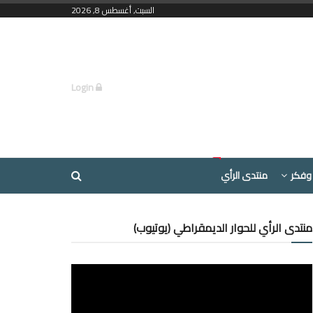
السبت, أغسطس 8, 2026
Login
وفكر
منتدى الرأي
منتدى الرأي للحوار الديمقراطي (يوتيوب)
مشغل
الفيديو