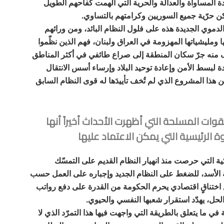
ة المساواة والعدالة والحرية التي ألهمت كفاحهم الطويل
 تكن حرّية جميع السوريين وكرامتهم بالتساوي.
لدموي الجديدة هذه على فلول النظام البائد، ومن ورائهم
ومليشياتها المهزومة في العراق ولبنان، فهم الذين نظّموا
دف منه جرّ سكان المنطقة إلى صراع طائفي في أكثر المناطق
لبسط الأمن وإعادة توحيد البلاد وإرساء أسس الانتقال
 هذا المشروع الذي لم تُخف تأييدَها له قوى النظام السابق
لقوات المسلحة التي أظهرت الأحداث أخيراً أنها
وة الرئيسية التي يمكن الاعتماد عليها
كية التي حرصت منذ انهيار النظام القديم على التمسّك
 الأسد، للضغط على النظام الجديد وإجباره على العمل حسب
اختناقٍ اقتصادي يحرم الحكومة من القدرة على دفع رواتب
ل، يهدّد استقرار شعبها النفسي والحيوي.
 ما يتعلق بالطريقة التي واجهت فيها هذا التمرّد الذي لا