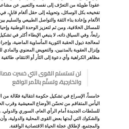
عقوداً طويلة من التعرّف إلى نفسه والتعبير عن مشا
تفخيخه بكل الوسائل، وتحويله إلى حقل ألغام قابلٍ، في 
الألغام وإعادة بناء الثقة والتواصل الطبيعي والسليم 
للمسائل الخلافية، ومن ثم لتعزيز الوحدة الوطنية وإحيا
رابعاً، وفي السياق ذاته، لا ينبغي الإبطاء أكثر في تش
لمعالجة ذيول الحقبة الثورية المأساوية الماضية، وإجراء 
وإنزال العقوبة بالمذنبين، والتعويض المعنوي والمادي ل
مظاهر الكراهية وأي دعوة إلى الثأر أو الانتقام، طائفية 
لن تستسلم القوى التي خسرت مصالحها
والخارجية، وتسلّم بالأمر الواقع
خامساً، الإسراع في تشكيل حكومة انتقالية فعّالة من ا
اليأس المتفاقم من تحسّن الأوضاع المعيشية وقرب الخ
للسلطات الجديدة أمام الرأي العام، السوري والدولي. و
والشكوك التي أبدتها بعض القوى المحلية والدولية، وأن تف
والمجتمع، لإطلاق عجلة الحياة الاقتصادية الواقفة.