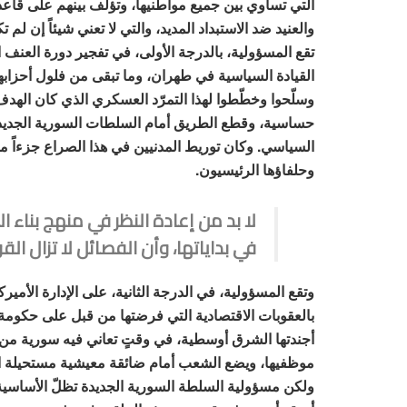
التي تساوي بين جميع مواطنيها، وتؤلف بينهم على قاعد
والعنيد ضد الاستبداد المديد، والتي لا تعني شيئاً إن لم
تقع المسؤولية، بالدرجة الأولى، في تفجير دورة العنف ا
القيادة السياسية في طهران، وما تبقى من فلول أحزابها 
وسلّحوا وخطّطوا لهذا التمرّد العسكري الذي كان اله
حساسية، وقطع الطريق أمام السلطات السورية الجديدة 
السياسي. وكان توريط المدنيين في هذا الصراع جزءاً من
وحلفاؤها الرئيسيون.
لا بد من إعادة النظر في منهج بناء ا
في بداياتها، وأن الفصائل لا تزال الق
وتقع المسؤولية، في الدرجة الثانية، على الإدارة الأمير
بالعقوبات الاقتصادية التي فرضتها من قبل على حكومة
أجندتها الشرق أوسطية، في وقتٍ تعاني فيه سورية من 
موظفيها، ويضع الشعب أمام ضائقة معيشية مستحيلة الح
ولكن مسؤولية السلطة السورية الجديدة تظلّ الأساسية في