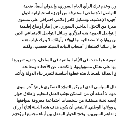
ور، وعدم ترك الرأي العام السوري، والدولي أيضاً، ضحية
 التواصل الاجتماعي المخترقة من أجهزة استخباراتية لدول
جهزة الإعلامية، وتشكيل كادر إعلامي احترافي على مستوى
خطيرة من التحوّل الداخلي السوري، في إطار أوضاع إقليمية
والتواصل الحيوية هذه لمؤثّري وسائل التواصل الاجتماعي الذين
رواياتٍ لا مصداقية لها لهؤلاء وأولئك. لا يترك غياب هذه
مجال سائبا لاستغلال أصحاب النيات السيئة فحسب، ولكنه
قيقية عما حدث في الأيام الماضية في الساحل، وتقديم تقريرها
رتها على تحمّل مسؤوليتها، والكشف عن الأخطاء ومعالجة
العدالة للضحايا. هذه خطوة أساسية لتعزيز بناء الدولة وتأكيد
انتقال السياسي الذي لم يكن للتمرّد العسكري غرضٌ آخر سوى
دود، لا أعتقد أن من الممكن تجنّب العمل لتنظيم وإطلاق حوار
وتُحييه نخبة مستقلة من شخصيات اجتماعية معروفة بمواقفها
 وولائها الوطني. لا ينبغي أن يكون هدف هذه اللجنة إنتاج أوراق
تفاهم السوريين، وفتح الحوار المقفل بين أبناء مجتمع لم يُحرَم