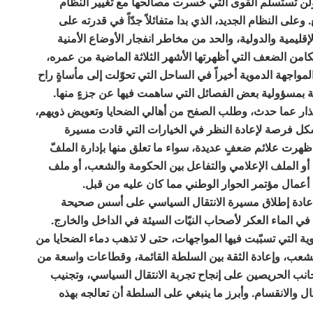
لن تستسلم القوى التي خسرت مصالحها مع تغيير النظام
 وعلى النظام الجديد، الذي بدا متفائلاً جدّاً في قدرته على
ليمية والدولية، والحد من مخاطر انفجار الأوضاع الأمنية
امن الضعف التي أظهرتها الأشهر الثلاثة الماضية من عمره،
جهة الدموية أخيراً في الساحل التي تحوّلت إلى مأساةٍ راح
ة بمسؤولية بعض الفصائل التي ساهمت فيها عن جزءٍ منها.
عتذار عما حدث، وطلب الصفح من أهالي الضحايا وتعويض ذويهم،
كل فرصة لإعادة النظر في الخيارات التي قادت مسيرة
ظهرت علائم ضعفٍ عديدة، سواء ما تعلق منها بإدارة الملفّ
 أو الملف الإعلامي والتفاعل بين الحكومة والشعب، أو ملف
م أعمال مؤتمر الحوار الوطني مما كان عليه من قبل.
 لإعادة إطلاق مسيرة الانتقال السياسي على أسس صحيحة
ي الماء العكر لأصحاب النيّات السيئة في الداخل والخارج.
ية التي تسبّبت فيها المواجهات، حتى لا تذهب دماء الضحايا من
شعب، وإعادة الثقة بين السلطة القائمة، وقطاعات واسعة من
ب الحريصين على إنجاح تجربة الانتقال السياسي، وتجنيب
 والانقسام. وأبرز ما ينبغي على السلطة أن تعالجه بهذه