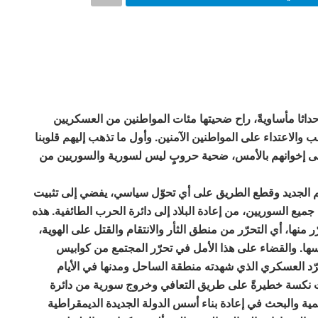
ثا مأساويةً، راح ضحيتها مئات المواطنين من العسكريين
والاعتداء على المواطنين الآمنين. وأول ما تذهب إليهم قلوبنا
ا قضى إخوانهم بالأمس، ضحية حروبٍ ليس لسورية والسوريين من
 الجديد وقطع الطريق على أي تحوّل سياسي، يفضي إلى تثبيت
 جميع السوريين، من إعادة البلاد إلى دائرة الحرب الطائفية. هذه
 منها، أي التحرّر من منطق الثأر والانتقام والقتل على الهوية،
ها. والقضاء على هذا الأمل في تحرّر المجتمع من كوابيس
ّد العسكري الذي شهدته منطقة الساحل ومدنها في الأيام
لت نكسة خطيرةً على طريق التعافي وخروج سورية من دائرة
لمية والبحث في إعادة بناء أسس الدولة الجديدة الديمقراطية