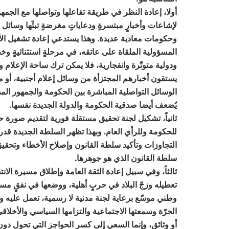
أولا، إعادة النظر في طريقة تفاعلها وتواصلها مع الجمه
لإشاعات وأخبارٍ مبتسرةٍ ودعاياتٍ مغرضةٍ تبثّها وسائل
وحكومات معادية عديدة. وهذا يستدعي إعادة تشغيل الأ
المسؤولية الملقاة على عاتقه، في مرحلةٍ استثنائيةٍ و
ودولية متوتّرة وانفجارية، فلا يمكن ترك ساحة الإعلام 
يستقون أخبارهم المجتزأة من وسائل إعلام أجنبية، أو من 
الوسائل التواصلية المباشرة بين الحكومة والجمهور ال
يُضعف أيضا صدقية الحكومة والدولة الجديدة نفسها.
ثانياً، تشكيل لجنة تحقيق مستقلة فورية لتقديم صورة ح
للحكومة وللرأي العام. وبهذا تظهر السلطة الجديدة قد
التجاوزات وتأكيد سلطة القانون وإصلاح الأخطاء وتحقيق 
سلطة القانون الذي هو جوهرها.
ثالثاً، وفي سبيل إعادة الثقة العامة وإطلاق مسيرة ال
تعطيله وزجّ البلاد في حربٍ أهلية، ووضعها في نفقٍ مس
وطني موسّع برعاية لجنة مدنية لا رسمية، تعمل عليه 
الحرّة وسمعتها الاجتماعية والتزامها السياسي والأخلاقي
أو وثائق، وإنما السعي إلى كسر الحواجز التي تحول دون 