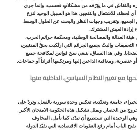
عره والنقاش في ما يؤرّقه من مشكلاتٍ فحسب، وإنما جرى
أي لحظة، للاشتعال والتفجير. هذا هو السبيل الوحيد لنزع
بين الجميع، وتقريب وجهات النظر والبحث عن الحلول الوسط
ء إرادة العيش المشترك.
كيل هيئة العدالة والمصالحة الوطنية، ومحكمة جرائم الحرب،
التحقيقات والبتّ بجميع الجرائم التي ارتُكبت بحقّ المدنيين،
لضحايا. وفي هذا السياق، ينبغي سنّ قوانين لمكافحة جميع
أو عنصرية، ومعاقبة الداعين إليها ومرتكبيها أفراداً أو جماعات.
 مع تغيير النظام السياسي، الداخلية منها
لخبراء، جامعة وتعدّدية، تعكس وحدة سورية بالفعل، وتردّ على
روج من الحصار. ويمثل تشكيل هذه الحكومة الامتحان الأكبر
هي الوحيدة التي تستطيع أن تبدّد، كما نأمل، المخاوف
تح الباب أمام رفع العقوبات الاقتصادية التي تقيّد الدولة