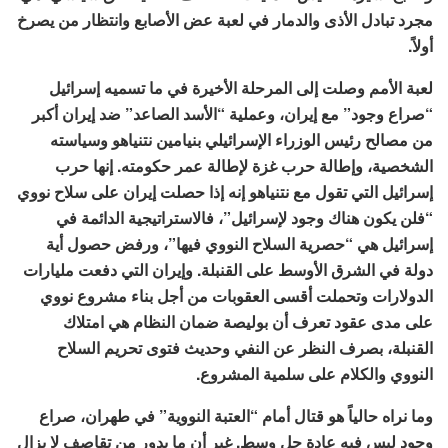
مجرد تبادل الأذى والدمار في لعبة عض الأصابع وانتظار من يصرخ
أولاً.
لعبة الأمم وصلت إلى المرحلة الأخيرة في ما تسميه إسرائيل
“صراع وجود” مع إيران، وعملية “الأسد الصاعد” ضد إيران أكبر
من مصالح رئيس الوزراء الإسرائيلي بنيامين نتنياهو وسياسته
الشخصية، وإطالة حرب غزة لإطالة عمر حكومته. إنها حرب
إسرائيل التي تقول مع نتنياهو إنه إذا حصلت إيران على سلاح نووي
“فلن يكون هناك وجود لإسرائيل”، فالاستراتيجية الدائمة في
إسرائيل هي “حصرية السلاح النووي فيها”، ورفض حصول أية
دولة في الشرق الأوسط على القنبلة. وإيران التي دفعت مليارات
الدولارات وتحملت أقسى العقوبات من أجل بناء مشروع نووي
على مدى عقود تعرف أن بوليصة ضمان النظام هي امتلاك
القنبلة، بصرف النظر عن النفي وحديث فتوى تحريم السلاح
النووي والكلام على سلمية المشروع.
وما نراه حالياً هو قتال أمام “العتبة النووية” في طهران، صراع
وجود ليس فيه عادة حل وسط. غير أن ما يدور من تقاصف لا يزال