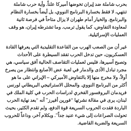
بحرب شاملة ضد إيران تخوضها أميركا علناً. وأية حرب شاملة
تنتهي، لا فقط بخسارة البرنامج النووي، بل أيضاً بخسارة النظام
والبرنامج. والخيار أمام طهران لا يزال متاحاً في فرصة ثانية
لمعاودة التفاوض، كما يقول ترمب. وما تشترطه إيران، هو وقف
العمليات الإسرائيلية.
غير أن من الصعب الهرب من القاعدة التقليدية التي يعرفها القادة
العسكريون، حين تدخل الحرب تفقد السيطرة على الأحداث
وتصبح أسيرها، فليس لعمليات التقاصف الحالية أفق سياسي، هي
مجرد تبادل الأذى والدمار في لعبة عض الأصابع وانتظار من يصرخ
أولاً، ولا مخرج منها إلا بالتفاوض الأميركي – الإيراني على ما هو
أكثر من البرنامج النووي. والمحلل الاستراتيجي البريطاني لورنس
فريدمان البروفسور الفخري لدراسات الحرب في كلية الملك في
لبنان، يرى في مقالة نشرتها “فورين أفيرز” أنه “بعد نهاية الحرب
الباردة فقدت الحروب السريعة قوة الدفع، ولم تقدم الكثير، بحيث
تحولت الصراعات إلى شيء عنيد جداً”. وبكلام آخر، وداعاً للحروب
السريعة والضربة القاضية.