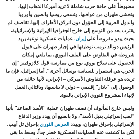
مضبوطاً على حافة حرب شاملة لا تريد أميركا الذهاب إليها،
وتخشى طهران من عواقبها، وتسعى روسيا والصين وأوروبا
والدول العربية إلى الحؤول دون انزلاق الأطراف إليها. تقاصف لم
يقترب بعد من التوسع إلى خارج الجغرافيا الإيرانية والإسرائيلية،
بحيث يبدو مفروضاً على
إيران
. عمليات عسكرية نوعية يريد
الرئيس دونالد ترمب توظيفها في إجبار طهران على قبول
شروطه في التفاوض على الملف النووي، بما يلغي إمكان
الحصول على سلاح نووي. نوع من ممارسة قول كلازوفيتز “إن
الحرب هي استمرار للسياسة بوسائل أخرى”. أما إسرائيل، فإن ما
تريده هو عرقلة التفاوض الأميركي – الإيراني، لأنها خائفة من
الوصول إلى “باذار” إقليمي – دولي لا يناسبها، وبالتالي العمل
لإنهاء المشروع النووي الإيراني بالقوة.
وليس خارج المألوف أن تصف طهران عملية “الأسد الصاعد” بأنها
“لعب إسرائيلي بذيل الأسد”، ولا بالطبع أن يهدد وزير الدفاع
الإسرائيلي بإحراق طهران، ويهدد
الحرس الثوري
بإحراق تل أبيب،
لكن ما كشفت عنه العمليات العسكرية خطر جداً، وسط ما بقي