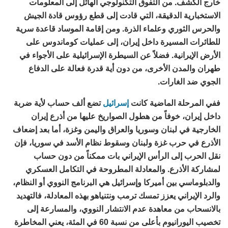
خارج الكشف. من التفوق التكنولوجي الهائل إلى المعلومات
الاستخبارية الدقيقة، التي قادت إلى قطع رؤوس قادة الجيش
والحرس الثوري وعلماء الذرة. ومن إقامة الموساد قاعدة سرية
للطائرات المسيرة داخل إيران، إلى عمليات كوماندوس على
الأرض الإيرانية. فضلاً عن السيطرة الإسرائيلية على الأجواء في
طهران والمدن الأخرى، من دون أية قدرة فعالة على الدفاع
الجوي ضد الغارات.
ففي المرحلة الماضية كانت
إسرائيل
تضع ألف حساب لأية ضربة
داخل إيران، خوفاً من هطول الصواريخ عليها من أذرع إيران
الخارجية في لبنان وسوريا والعراق واليمن وغزة، أما بعد إضعاف
الأذرع في حرب غزة ولبنان وسقوط نظام الأسد في سوريا، فإن
نقل الحرب إلى الرأس الإيراني بات ممكناً من دون حساب
لمشاركة الأذرع. والمعادلة المطروحة في التكامل العسكري
والدبلوماسي بين أميركا وإسرائيل هي البرنامج النووي أو النظام،
والرد الإيراني يعزز تمسك ترمب ونتنياهو بهذه المعادلة، فالتهديد
بالانسحاب من معاهدة عدم الانتشار النووي، والمسارعة إلى
تخصيب اليورانيوم بأعلى من نسبة 60 في المئة، يعني المخاطرة