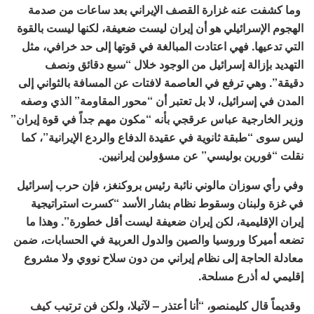
وما كشفت عنه غزارة القصف الإيراني بعد ساعات من صدمة
الهجوم الإسرائيلي هو أن إيران ليست ضعيفة، لكنها ليست بالقوة
التي تدعيها. فهي اعتادت المبالغة في قوتها إلى حد خرافي، مثل
التهديد بإزالة إسرائيل من الوجود خلال “سبع دقائق ونصف
دقيقة”. وهي ترفع في العاصمة لافتات عن المسافة بالثواني إلى
المدن في إسرائيل، لا بل تعتبر أن “محور المقاومة” الذي وصفه
وزير الخارجية عباس عرقجي بأنه “مكون مهم جداً في قوة إيران”
ليس سوى “طبقة ثانوية في عقيدة الدفاع والردع الإيرانية”، كما
نقلت “فورين بوليسي” عن مسؤولين إيرانيين.
وفي رأي سوزان مالوني نائبة رئيس بروكنغز، فإن حرب إسرائيل
في غزة ولبنان وسقوط نظام بشار الأسد “كسرت استراتيجية
إيران الإقليمية، لكن إيران ضعيفة ليست أقل خطورة”. وهذا ما
تضعه أميركا وروسيا والصين والدول العربية في الحسابات، ضمن
معادلة الحاجة إلى نظام إيراني من دون سلاح نووي ولا مشروع
إقليمي له أذرع مسلحة.
وقديماً قال كليمنصو، “أنا أعتذر – لآتيلا، ولكن فن ترتيب كيف