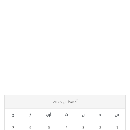
أغسطس 2026
س
د
ن
ث
أرب
خ
ج
7
6
5
4
3
2
1