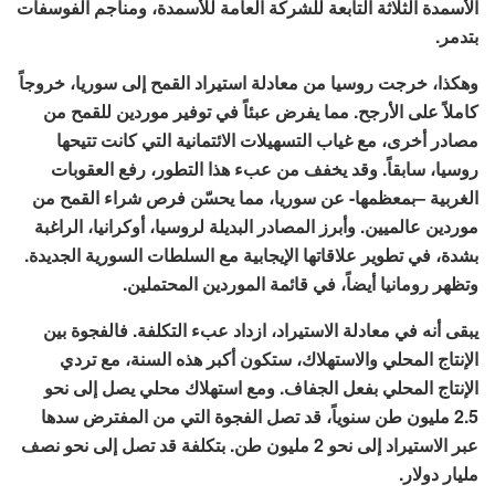
الأسمدة الثلاثة التابعة للشركة العامة للأسمدة، ومناجم الفوسفات
بتدمر.
وهكذا، خرجت روسيا من معادلة استيراد القمح إلى سوريا، خروجاً
كاملاً على الأرجح. مما يفرض عبئاً في توفير موردين للقمح من
مصادر أخرى، مع غياب التسهيلات الائتمانية التي كانت تتيحها
روسيا، سابقاً. وقد يخفف من عبء هذا التطور، رفع العقوبات
الغربية –بمعظمها- عن سوريا، مما يحسّن فرص شراء القمح من
موردين عالميين. وأبرز المصادر البديلة لروسيا، أوكرانيا، الراغبة
بشدة، في تطوير علاقاتها الإيجابية مع السلطات السورية الجديدة.
وتظهر رومانيا أيضاً، في قائمة الموردين المحتملين.
يبقى أنه في معادلة الاستيراد، ازداد عبء التكلفة. فالفجوة بين
الإنتاج المحلي والاستهلاك، ستكون أكبر هذه السنة، مع تردي
الإنتاج المحلي بفعل الجفاف. ومع استهلاك محلي يصل إلى نحو
2.5 مليون طن سنوياً، قد تصل الفجوة التي من المفترض سدها
عبر الاستيراد إلى نحو 2 مليون طن. بتكلفة قد تصل إلى نحو نصف
مليار دولار.