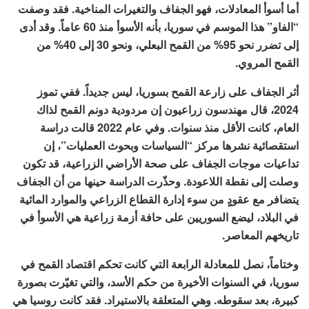
أما أسوأ المعادلات، فهو الجفاف والتغيرات المناخية. فقد وصفت
“الفاو” هذا الموسم في سوريا، بأنه الأسوأ منذ 60 عاماً. وقد أدى
إلى تضرر نحو 95% من القمح البعلي، ونحو 30 إلى 40% من
القمح المروي.
أثر الجفاف على زارعة القمح بسوريا، ليس جديداً. ففي تموز
2024، قال مهندسون زراعيون إن مردودية دونم القمح لذاك
العام، كانت الأقل منذ سنوات. وفي عام 2022 قالت دراسة
استقصائية نشرها مركز “السياسات وبحوث العمليات”، إن
تداعيات موجات الجفاف على صحة الأراضي الزراعية، قد تكون
وصلت إلى نقطة اللاعودة. وحذّرت الدراسة حينها من أن الجفاف
يتضافر مع عقودٍ من سوء إدارة القطاع الزراعي والموارد المائية
في البلاد، ليضع السوريين على حافة أزمة زراعية هي الأسوأ في
تاريخهم المعاصر.
وختاماً، نصل للمعادلة الرابعة التي كانت تحكم اقتصاد القمح في
سوريا، في السنوات الأخيرة من حكم الأسد، والتي تغيّرت بصورة
كبيرة، بعد سقوطه. وهي المتعلقة بالاستيراد. فقد كانت روسيا هي