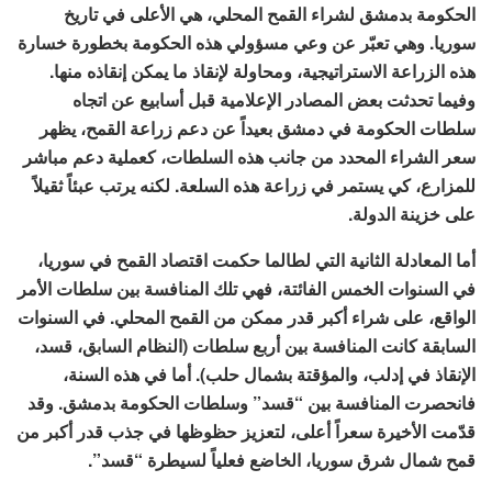
الحكومة بدمشق لشراء القمح المحلي، هي الأعلى في تاريخ
سوريا. وهي تعبّر عن وعي مسؤولي هذه الحكومة بخطورة خسارة
هذه الزراعة الاستراتيجية، ومحاولة لإنقاذ ما يمكن إنقاذه منها.
وفيما تحدثت بعض المصادر الإعلامية قبل أسابيع عن اتجاه
سلطات الحكومة في دمشق بعيداً عن دعم زراعة القمح، يظهر
سعر الشراء المحدد من جانب هذه السلطات، كعملية دعم مباشر
للمزارع، كي يستمر في زراعة هذه السلعة. لكنه يرتب عبئاً ثقيلاً
على خزينة الدولة.
أما المعادلة الثانية التي لطالما حكمت اقتصاد القمح في سوريا،
في السنوات الخمس الفائتة، فهي تلك المنافسة بين سلطات الأمر
الواقع، على شراء أكبر قدر ممكن من القمح المحلي. في السنوات
السابقة كانت المنافسة بين أربع سلطات (النظام السابق، قسد،
الإنقاذ في إدلب، والمؤقتة بشمال حلب). أما في هذه السنة،
فانحصرت المنافسة بين “قسد” وسلطات الحكومة بدمشق. وقد
قدّمت الأخيرة سعراً أعلى، لتعزيز حظوظها في جذب قدر أكبر من
قمح شمال شرق سوريا، الخاضع فعلياً لسيطرة “قسد”.