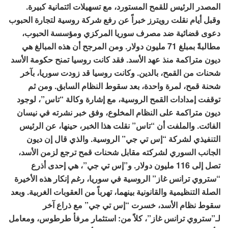
المصدر الرئيس للقمح المستورد، مع تسهيلات ائتمانية كبيرة.
وقبل أيام نقلت رويترز خبراً عن رفع شركة روسية لتجارة الحبوب
دعوى قضائية ضد مصرف سوريا المركزي ومؤسسة الحبوب،
مطالبةً بمبلغ 71 مليون دولار. ومن المرجح أن هذه المبالغ هي
ديون متراكمة منذ عهد الأسد. فقد كانت روسيا تمنح حكومة الأسد
شحنات من القمح، بالدين. وكانت روسيا قد زودت سوريا، بآخر
شحنة قمح، لمرة واحدة، بعد سقوط النظام السابق. ومن ثم
توقفت إمدادات القمح الروسية، مع إشارة وكالة “تاس”، لوجود
ديون متراكمة على النظام المخلوع، وفق خبر نشرته في نيسان
الفائت. والملفت أن “تاس” نقلت هذا الخبر، حينها، عن الرئيس
التنفيذي لشركة “إس تي جي” الروسية. والذي قال إن ديون
الجانب السوري لشركته مقابل شحنات قمح ترجع لزمن الأسد،
تصل إلى 116 مليون دولار. و”إس تي جي”، هي إحدى أذرع
“ستروي ترانس غاز” الروسية في سوريا، رغم إنكار هذه الأخيرة
الصلة التنظيمية والقانونية بينهما، تهرباً من العقوبات الغربية. وبعد
سقوط نظام الأسد، خسرت “إس تي جي” مع ذراع آخر
لـ”ستروي ترانس غاز”، كلاً من: استثمار مرفأ طرطوس، ومعامل