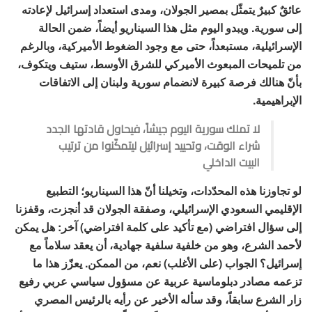
عائقٌ كبيرٌ يتمثّل بمصير الجولان، ومدى استعداد إسرائيل لإعادته
إلى سورية. ويبدو اليوم مثل هذا السيناريو أيضاً، ضمن الحالة
الإسرائيلية، مستبعداً، حتى مع وجود الضغوط الأميركية، وبالرغم
من تلميحات المبعوث الأميركي للشرق الأوسط، ستيف ويتكوف،
بأنّ هنالك فرصة كبيرة لانضمام سورية ولبنان إلى الاتفاقات
الإبراهيمية.
لا تملك سورية اليوم جيشاً، فيحاول قادتها الجدد
شراء الوقت، وتحييد إسرائيل ليتمكّنوا من ترتيب
البيت الداخلي
لو تجاوزنا هذه المحدّدات، وتخيلنا أنّ هذا السيناريو؛ التطبيع
الإقليمي السعودي الإسرائيلي، وصفقة الجولان قد أنجزت، وقفزنا
إلى سؤال افتراضي (مع تأكيد على كلمة افتراضي) آخر: هل يمكن
لأحمد الشرع، وهو من خلفية سلفية جهادية، أن يعقد سلاماً مع
إسرائيل؟ الجواب (على الأغلب) نعم، من الممكن. يعزّز هذا ما
تزعمه مصادر دبلوماسية عربية عن مسؤول سياسي عربي رفيع
زار الشرع سابقاً، وقد سأله الأخير عن رأيه بالرئيس المصري