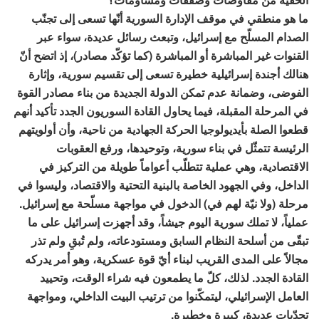
ما هو منطقي في موقف الإدارة السورية أنّها تسعى إلى تجنّب
الصدام المسلّح مع إسرائيل، وتبعث رسائل عديدة، سواء عبر
القنوات غير المباشرة أو المباشرة (كما تؤكّد مصادر)، إذ اتضح أنّ
هنالك أجندة إسرائيلية خطيرة تسعى إلى تقسيم سورية، وإثارة
الفوضى، وضمانة عدم تمكن الدولة الجديدة من بناء مصادر القوة
في المرحلة المقبلة، فيما يحاول القادة السوريون الجدد تأكيد أنهم
قطعوا الصلة بأيديولوجيا الحركة الجهادية من ناحية، وأن أولويتهم
الرئيسة تتمثّل في بناء سورية، وتوحيدها، ورفع العقوبات
الاقتصادية، وهي عملية تتطلّب أعواماً طويلة من التركيز في
الداخل، وفي الجهود الخاصة بالبنية التحتية والاقتصاد، وليسوا في
مرحلة (ولا نيّة لهم في) الدخول في مواجهة مسلّحة مع إسرائيل.
عملياً، لا تملك سورية اليوم جيشاً، وقد أجهزت إسرائيل على ما
تبقّى من أسلحة النظام السابق ومستودعاته، ولم تُبقِ ولم تذر
مجالاً على المدى القريب لبناء أيّ قوة عسكرية، وهو أمر يدركه
القادة الجدد. لذلك، كلّ ما يطمعون فيه شراء الوقت، وتحييد
العامل الإسرائيلي، ليتمكّنوا من ترتيب البيت الداخلي، ومواجهة
تحدّيات عديدة، كبيرة وخطيرة.