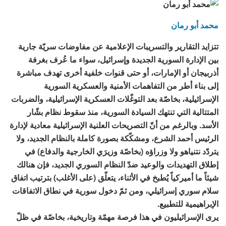
محمد أبو رمان
تتزايد التقارير والتسريبات الإعلامية عن مفاوضات سريّة جارية
بين الإدارة السورية الجديدة وإسرائيل، سواء ما عُرف بغرفة
أذربيجان أو الإمارات، أو حتى قنوات خلفية أخرى تهدف مباشرة
إلى بناء أطر من التفاهمات الأمنية والعسكرية السورية
الإسرائيلية، بخاصّة بعد التوغّلات العسكرية الإسرائيلية، والضربات
المتتالية التي تنتهك السيادة السورية، منذ سقوط نظام بشّار
الأسد. وبالرغم من أنّ التصريحات العلنية الإسرائيلية معادية لإدارة
الرئيس أحمد الشرع، ومشكّكة بصورة كاملة بالنظام الجديد، ولا
يتردّد نتنياهو ولا وزراؤه (بخاصّة وزيرَي الخارجية والدفاع) في
إطلاق التهديدات والوعيد ضدّ النظام السوري الجديد، فإن هنالك
شيئاً ما أميركياً يُطبخ في الأثناء، يتعلّق (على الأغلب) بترتيب اتفاق
سلام سوري إسرائيلي، ومن ثمّ دخول سورية في نطاق الاتفاقات
الإبراهيمية للتطبيع.
يرى الإسرائيليون في هذا فرصة مهمّة وتاريخية، بخاصّة في ظلّ