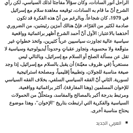
الراحل أنور السادات، وكان سؤالاً مفاجئاً لذلك السياسي، لكن رأي
الشرع أنّ ما قام به السادات، توقيعه معاهدة سلام مع إسرائيل
في 1979، كان شجاعاً. وبالرغم من أنّ هذه الفكرة قد تكون
صادمة لكثير من القرّاء، فإنّ هنالك أمرَين رئيسَين، من الضروري
أخذهما بالاعتبار: الأول أنّ أحمد الشرع أظهر براغماتية وواقعية
سياسية عالية تجاوزت سياسيين عرباً كثيرين، واتخذ خطواتٍ غير
متوقّعة ولا محسوبة، وتجاوز عقباتٍ وحدوداً أيديولوجية وسياسية لا
تقل عن مسألة الصلح أو السلام مع إسرائيل، وبالتالي ليس
مستغرباً (في ظروف معيّنة) أن يقبل بالسلام مع إسرائيل، إذا وجد
صيغة مناسبة للجولان، وتطبيعاً إقليمياً، ومصلحة استراتيجية
لسورية. الثاني أنّ الفقه السياسي السلفي، بخلاف الفقه السياسي
للإخوان المسلمين (وهنا المفارقة)، أكثر براغماتية وواقعية،
ومرتبط بدرجة أكبر بالمصالح والمفاسد، ومتحلّلٌ من الحمولات
السياسية والفكرية التي ارتبطت بتاريخ “الإخوان”، وهذا موضوع
يحتاج مناسبة أخرى.
العربي الجديد