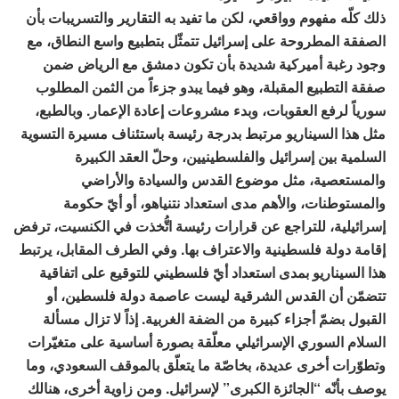
ذلك كلّه مفهوم وواقعي، لكن ما تفيد به التقارير والتسريبات بأن
الصفقة المطروحة على إسرائيل تتمثّل بتطبيع واسع النطاق، مع
وجود رغبة أميركية شديدة بأن تكون دمشق مع الرياض ضمن
صفقة التطبيع المقبلة، وهو فيما يبدو جزءاً من الثمن المطلوب
سورياً لرفع العقوبات، وبدء مشروعات إعادة الإعمار. وبالطبع،
مثل هذا السيناريو مرتبط بدرجة رئيسة باستئناف مسيرة التسوية
السلمية بين إسرائيل والفلسطينيين، وحلّ العقد الكبيرة
والمستعصية، مثل موضوع القدس والسيادة والأراضي
والمستوطنات، والأهم مدى استعداد نتنياهو، أو أيّ حكومة
إسرائيلية، للتراجع عن قرارات رئيسة اتُّخذت في الكنسيت، ترفض
إقامة دولة فلسطينية والاعتراف بها. وفي الطرف المقابل، يرتبط
هذا السيناريو بمدى استعداد أيّ فلسطيني للتوقيع على اتفاقية
تتضمّن أن القدس الشرقية ليست عاصمة دولة فلسطين، أو
القبول بضمّ أجزاء كبيرة من الضفة الغربية. إذاً لا تزال مسألة
السلام السوري الإسرائيلي معلّقة بصورة أساسية على متغيّرات
وتطوّرات أخرى عديدة، بخاصّة ما يتعلّق بالموقف السعودي، وما
يوصف بأنّه “الجائزة الكبرى” لإسرائيل. ومن زاوية أخرى، هنالك