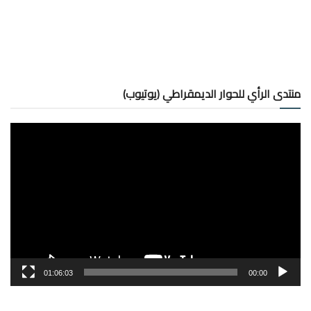
منتدى الرأي للحوار الديمقراطي (يوتيوب)
مشغل
الفيديو
01:06:03
00:00