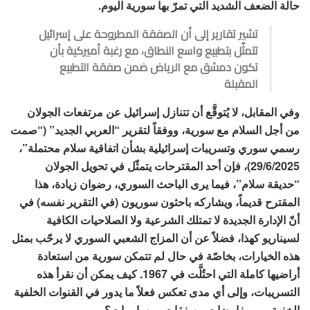
حالة الضعف الشديد التي تمرّ بها سورية اليوم.
تشير تقارير إلى أن الصفقة المطروحة على إسرائيل
تتمثّل بتطبيع واسع النطاق، مع رغبة أميركية بأن
تكون دمشق مع الرياض ضمن صفقة التطبيع
المقبلة
وفي المقابل، لا يُتوقَّع أن تتنازل إسرائيل عن مرتفعات الجولان
من أجل السلام مع سورية، ووفقاً لتقرير “العربي الجديد” (“صمت
رسمي سوري وتسريبات إسرائيلية بشأن اتفاقية سلام محتملة”،
29/6/2025)، فإن أحد المقترحات يتمثّل في تحويل الجولان
“حديقة سلام”، فيما يرى الباحث السوري، رضوان زيادة، هذا
المقترح قديماً، ويشاركه باحثون سوريون (في التقرير نفسه) في
أنّ الإدارة الجديدة لا تمتلك الشرعية ولا الصلاحيات الكافية
لسيناريو كهذا، فضلاً عن أن المزاج الشعبي السوري لا يرحّب بمثل
هذه الخيارات، بخاصّة في حال لم تتمكن سورية من استعادة
أراضيها كاملة التي احتُلَّت في 1967. كيف يمكن أن نقرأ هذه
التسريبات، وإلى أي مدى تعكس فعلاً ما يدور في القنوات الخلفية
الخفية من مفاوضات وصفقات ومساومات؟