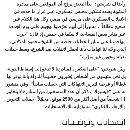
وأضاف شربجي: “بدأ البعض يروّج أن الموقعين على مبادرة
المئوية بصدد تشكيل مجلس عسكري، على غرار ما حدث في
الانقلاب العسكري على مرسي في مصر، وكل هذا الكلام غير
صحيح مطلقاً”، مشيراً إلى أنهم تعرّضوا لهجوم علني يوم الجمعة
عبر منابر بعض المساجد، لا سيّما في حمص، إذ قال: “جرت
مهاجمتنا على منابر الخطباء، خاصة من الشيخ محمود الدلالاتي،
الذي وجّه لنا اتهامات بأننا نُحضّر لانقلاب ضد الشرع، وسط حملات
تعبئة وتخوين غير مبرّرة”.
وبيّن شربجي: “على العكس، فمبادرتنا لا تدعو إلى إسقاط الدولة،
بل نحن متهمون من أشخاص يُعتبرون خصوماً للدولة بأننا نوفر لها
غطاءً أو فرصة لتبرير الانتهاكات التي حصلت سابقاً”. وفي منشور
له على “فيسبوك”، ذكر أن عدد المنسحبين من المبادرة لا يتجاوز
11 شخصاً من أصل أكثر من 2500 موقع، محمّلاً “حملات التخوين
والإرهاب الفكري” مسؤولية تلك الانسحابات.
انسحابات وتوضيحات