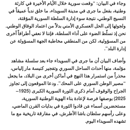
وجاء في البيان: “وقعت سورية خلال الأيام الأخيرة في كارثة
وطنية، بفعل ما جرى في مدينة السويداء، ما خلق ندباً عميقاً في
النسيج الوطني، نتيجة سوء إدارة السلطة السورية المؤقتة،
ولجوئها إلى الحل العسكري الأمني بدلاً من اعتماد الوفاق الوطني.
نحن إذ نسلّط الضوء على أداء السلطة، فإننا لا نعفي أطرافاً أخرى
من المسؤولية، لكن من المنطقي مخاطبة الجهة المسؤولة عن
إدارة البلد”.
وأضاف البيان أن ما جرى في السويداء جاء بعد سلسلة مشاهد
مؤلمة، منها أحداث الساحل السوري وتفجير كنيسة مار إلياس،
محذراً من استمرار هذا النهج في أماكن أخرى من البلاد، ما يجعل
“مصير الوطن السوري على المحك”. ودعا الموقعون إلى تجاوز
الجراح والوقوف أمام ذكرى الثورة السورية الكبرى (1925–
2025) بوصفها فرصة لإعادة بناء الهوية الوطنية السورية،
مستحضرين أسماء مَن قادوا الثورة في بدايات القرن الماضي،
وعلى رأسهم سلطان باشا الأطرش، في مفارقة تاريخية مع ما
تشهده السويداء اليوم.