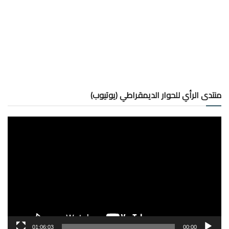
منتدى الرأي للحوار الديمقراطي (يوتيوب)
مشغل
الفيديو
01:06:03
00:00