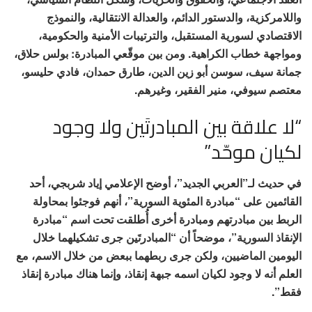
واللامركزية، والدستور الدائم، والعدالة الانتقالية، والنموذج
الاقتصادي لسورية المستقبل، والترتيبات الأمنية والحكومية،
ومواجهة خطاب الكراهية. ومن بين موقّعي المبادرة: بولس حلاق،
جمانة سيف، سوسن أبو زين الدين، طارق حمدان، فادي حليسو،
معتصم سيوفي، منير الفقير، وغيرهم.
“لا علاقة بين المبادرتَين ولا وجود
لكيان موحّد”
في حديث لـ”العربي الجديد”، أوضح الإعلامي إياد شربجي، أحد
القائمين على “مبادرة المئوية السورية”، أنهم فوجئوا بمحاولة
الربط بين مبادرتهم ومبادرة أخرى أُطلقت تحت اسم “مبادرة
الإنقاذ السورية”، موضحاً أن “المبادرتَين جرى تشكيلهما خلال
اليومين الماضيين، ولكن جرى ربطهما ببعض من خلال الاسم، مع
العلم أنه لا وجود لكيان اسمه جبهة إنقاذ، وإنما هناك مبادرة إنقاذ
فقط”.