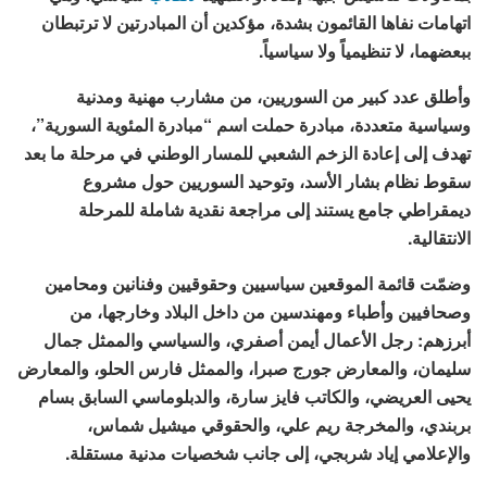
اتهامات نفاها القائمون بشدة، مؤكدين أن المبادرتين لا ترتبطان
ببعضهما، لا تنظيمياً ولا سياسياً.
وأطلق عدد كبير من السوريين، من مشارب مهنية ومدنية
وسياسية متعددة، مبادرة حملت اسم “مبادرة المئوية السورية”،
تهدف إلى إعادة الزخم الشعبي للمسار الوطني في مرحلة ما بعد
سقوط نظام بشار الأسد، وتوحيد السوريين حول مشروع
ديمقراطي جامع يستند إلى مراجعة نقدية شاملة للمرحلة
الانتقالية.
وضمّت قائمة الموقعين سياسيين وحقوقيين وفنانين ومحامين
وصحافيين وأطباء ومهندسين من داخل البلاد وخارجها، من
أبرزهم: رجل الأعمال أيمن أصفري، والسياسي والممثل جمال
سليمان، والمعارض جورج صبرا، والممثل فارس الحلو، والمعارض
يحيى العريضي، والكاتب فايز سارة، والدبلوماسي السابق بسام
بربندي، والمخرجة ريم علي، والحقوقي ميشيل شماس،
والإعلامي إياد شربجي، إلى جانب شخصيات مدنية مستقلة.