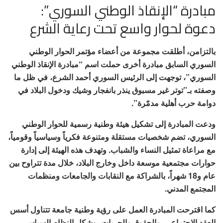
مبادرة “الإنقاذ الوطني السوري”:
دعوة لحوار واسع تحت رعاية الشرع
بالتزامن، أطلقت مجموعة من أعضاء مؤتمر الحوار الوطني
السوري السابق مبادرة أخرى حملت اسم “مبادرة الإنقاذ الوطني
السوري”، توجهت إلى الرئيس السوري أحمد الشرع، في ظل ما
وصفته بـ”توتر غير مسبوق ينذر بانفجار وشيك ودخول البلاد في
دوامة حرب أهلية مدمّرة”.
ودعت المبادرة إلى تشكيل هيئة وطنية رسمية للحوار الوطني
السوري، تضم شخصيات مستقلة ومتنوعة فكرياً وسياسياً وقومياً،
مع مراعاة تمثيل النساء والشباب. وتهدف هذه الهيئة إلى إدارة
حوارات مجتمعية موسعة داخل وخارج البلاد، خلال مدة تتراوح بين
عام و18 شهراً، بالشراكة مع النقابات والجامعات ومنظمات
المجتمع المدني.
كما اقترحت المبادرة العمل على رؤية وطنية جامعة تتناول أسس
العقد الاجتماعي، والحقوق والحريات، وشكل النظام السياسي،