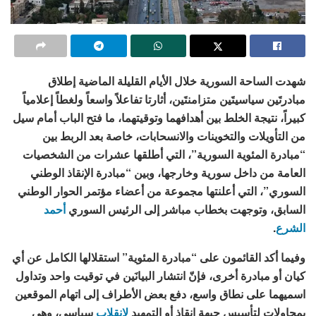
شهدت الساحة السورية خلال الأيام القليلة الماضية إطلاق
مبادرتَين سياسيتَين متزامنتَين، أثارتا تفاعلاً واسعاً ولغطاً إعلامياً
كبيراً، نتيجة الخلط بين أهدافهما وتوقيتهما، ما فتح الباب أمام سيل
من التأويلات والتخوينات والانسحابات، خاصة بعد الربط بين
“مبادرة المئوية السورية”، التي أطلقها عشرات من الشخصيات
العامة من داخل سورية وخارجها، وبين “مبادرة الإنقاذ الوطني
السوري”، التي أعلنتها مجموعة من أعضاء مؤتمر الحوار الوطني
السابق، وتوجهت بخطاب مباشر إلى الرئيس السوري
أحمد
الشرع
.
وفيما أكد القائمون على “مبادرة المئوية” استقلالها الكامل عن أي
كيان أو مبادرة أخرى، فإنّ انتشار البيانَين في توقيت واحد وتداول
اسميهما على نطاق واسع، دفع بعض الأطراف إلى اتهام الموقعين
بمحاولات لتأسيس جبهة إنقاذ أو التمهيد
لانقلاب
سياسي، وهي