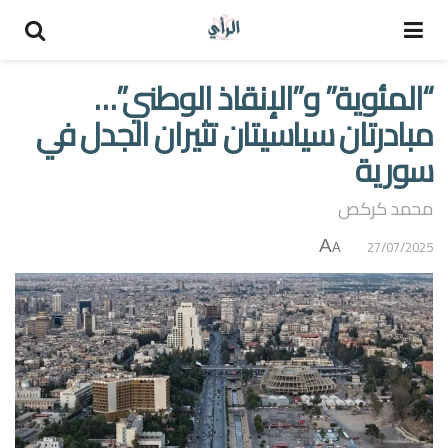
“المئوية” و”الإنقاذ الوطني”…
مبادرتان سياسيتان تثيران الجدل في
سورية
محمد كركص
A
27/07/2025
A