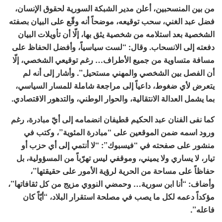
من بين المنسحبين، أعلن مدير الشبكة السورية لحقوق الإنسان،
فضل عبد الغني، سحب توقيعه، موضحاً أنه وقّع على البيان بصفته
الشخصية بعد استلامه من شخصية يثق بها، إلّا أن تأويلات البيان
دفعته إلى الانسحاب. وقال: “لست سياسياً، وأفضل الحفاظ على
مسافة متساوية من جميع الأطراف… رغم توقيعي الشخصي، إلّا
أن الفصل بين الشخصي والمهني مستحيل”. وأشار إلى أنه لم
يتعرض لأي ضغوط، داعياً إلى مراجعة شاملة للمسار السياسي،
بما يشمل العدالة الانتقالية، والحوار الوطني، والتدهور الاقتصادي.
كما نفى الفنان عبد الحكيم قطيفان انضمامه إلى أيّ مبادرة، رغم
ورود اسمه ضمن الموقعين على “مبادرة المئوية”، وكتب في
منشور على صفحته في “فيسبوك”: “لا أنتمي إلى أي حزب أو
تيار، لا يساري ولا يميني، وموقفي ليس تهرّباً من المسؤولية، بل
حفاظاً على مساحة من الحرية لرؤية الأمور على حقيقتها”،
وأضاف: “أنا ابن سورية… وحمضي النووي مزيج من كل ثقافاتها”،
مؤكداً دعمه لكل ما يصب في مصلحة استقرار البلاد، “أيّاً كان
فاعله”.