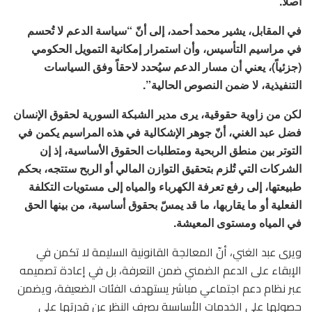
أصلاً.
في المقابل، يشير محمد أحمد، إلى أنّ “سياسة الدعم لا تُحسم
في مراسيم التأسيس، وأن استمرار إمكانية التمويل الحكومي
(جزئياً)، يعني أن مسار الدعم سيُحدد لاحقاً وفق السياسات
التنفيذية، لا ضمن النصوص الحالية”.
لكن من زاوية حقوقية، يرى مدير الشبكة السورية لحقوق الإنسان
فضل عبد الغني، أنّ جوهر الإشكالية في هذه المراسيم يكمن في
التوتر بين منطق الربحية ومتطلبات الحقوق الأساسية، إذ إن
الشركات التي تُلزم بتحقيق التوازن المالي أو الربح ستتجه، بحكم
طبيعتها، إلى رفع تعرفة الكهرباء والمياه إلى مستويات التكلفة
الفعلية أو ما يقاربها، ما قد يمسّ بحقوق أساسية، من بينها الحق
في المياه ومستوى المعيشة.
ويرى عبد الغني، أنّ المعالجة القانونية السليمة لا تكمن في
الإبقاء على الدعم الضمني ضمن التعرفة، بل في إعادة تصميمه
عبر نظام دعم اجتماعي مباشر يستهدف الفئات الضعيفة، ويضمن
حصولها على الخدمات الأساسية بصرف النظر عن قدرتها على