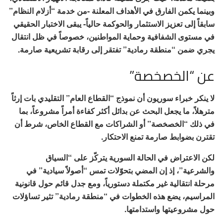
وبينما يكمن الفارق في الأهداف المعلنة -من خدمة “أزلام النظام”
سابقاً إلى تعزيز الاستثمار والحوكمة حالياً- يبقى الاختبار الحقيقي
في مستوى الشفافية وحماية المواطنين، خصوصاً في ظل انتقال
يجري ضمن “منطقة رمادية” تفتقر إلى رقابة تشريعية صارمة.
عن “الخصخصة”
لا ينكر خبراء سوريون أن نموذج “القطاع العام” التقليدي بات إرثاً
مترهلاً، ما يجعل البحث عن بدائل أكثر كفاءة أمراً مشروعاً، بما
في ذلك “الخصخصة” أو الشراكات مع القطاع الخاص، شرط أن
تقترن بضوابط صارمة تمنع الاحتكار.
لكن الاعتراض في الحالة السورية يتركّز على “السياق
والشرعية”، إذ إن المضي بتحوّلات تمس “أصولاً سيادية” في
مرحلة انتقالية غير مكتملة دستورياً، ومع جدل قائم حول قانونية
المراسيم، يضع هذه الخطوات في “منطقة رمادية” تثير تساؤلات
حول مشروعيتها واستدامتها.