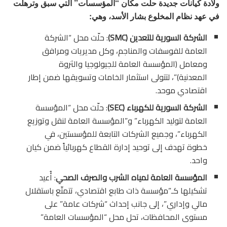
ولادة كيانات جديدة حلّت مكان “المؤسسات” التي سبق وترهلت
في عهد نظام المخلوع بشار الأسد، وهي:
الشركة السورية للتعدين (SMC)
: حلّت محل “الشركة
العامة للفوسفات والمناجم، وكل مديريات ومرافق
ومعامل (المؤسسة العامة للجيولوجيا والثروة
المعدنية)”، لتتولى استثمار الخامات وتسويقها ضمن إطار
اقتصادي موحد.
الشركة السورية للكهرباء (SEC)
: حلّت محل “المؤسسة
العامة لتوليد الكهرباء” و”المؤسسة العامة لنقل وتوزيع
الكهرباء”، وجميع الشركات التابعة للمؤسستين، في
خطوة تهدف إلى توحيد إدارة القطاع كهربائياً ضمن كيان
واحد.
المؤسسة العامة لمياه الشرب والصرف الصحي
: أُعيد
تشكيلها كـ”مؤسسة ذات طابع اقتصادي، تتمتّع باستقلال
مالي وإداري”، إلى جانب إحداث “شركات عامة” على
مستوى المحافظات، تحل محل “المؤسسات العامة”