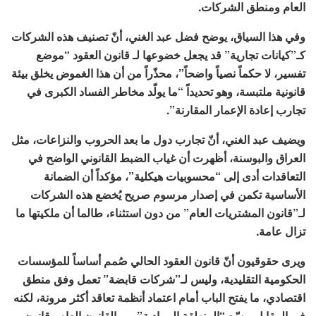
العام ومنطق الشركات.
وفي هذا السياق، يوضح فضل عبد الغني، أنّ تصنيف هذه الشركات
كـ”كيانات تجارية” قد يجعل خضوعها لـ قانون العقود “موضع
تفسير، لا حكماً نصياً واضحاً”، محذّراً من أن هذا الغموض يخلق بيئة
قانونية ملتبسة، وهو تحديداً “ما يولّد مخاطر الفساد الكبرى في
تجارب إعادة الإعمار المقارنة”.
ويضيف عبد الغني، أنّ تجارب دول ما بعد الحروب والنزاعات، مثل
العراق والبوسنة، أظهرت أن غياب الضبط القانوني الواضح في
التعاقدات أدى إلى “محسوبيات هيكلية”، مؤكداً أن الضمانة
الأساسية تكمن في إصدار مرسوم صريح يُخضع هذه الشركات
لـ”قانون المشتريات العام” من دون استثناء، طالما أن ملكيتها ما
تزال عامة.
ويرى حقوقيون أنّ قانون العقود الحالي صُمم أساساً للمؤسسات
الحكومية التقليدية، وليس لـ”شركات قابضة” تعمل وفق منطق
اقتصادي، ما يفتح الباب أمام اعتماد أنظمة تعاقد أكثر مرونة، لكنه
في المقابل يوسّع “المنطقة الرمادية” بين القانون العام وقانون