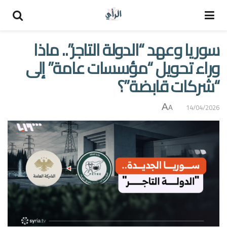
سوريا وعهد “الدولة التاجر”.. ماذا
وراء تحويل “مؤسسات عامة” إلى
“شركات قابضة”؟
A
14/04/2026
A