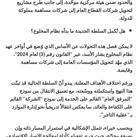
والحدود ضمن هيئة مركزية موحّدة، إلى جانب طرح مشاريع
لتحويل شركات القطاع العام إلى شركات مساهمة مملوكة
للدولة.
هل تُكمل السلطة الجديدة ما بدأه نظام المخلوع؟
لا يمكن فصل هذه التحولات عن الأساس الذي وُضع في أواخر عهد
نظام المخلوع بشار الأسد، عبر “القانون رقم (3) لعام 2024″،
الذي مهّد لتحويل المؤسسات العامة إلى شركات مساهمة
وقابضة.
ورغم اختلاف الأهداف المعلنة، يبدو أنّ السلطة الحالية قد تبنّت
هذا النهج واستكملته ووسّعته، مع تعميق الانتقال من نموذج
“المرفق العام” القائم على الخدمة إلى نموذج “الشركة” القائم
على الكفاءة والعائد، بما يعكس انتقالاً تدريجياً نحو إدارة الموارد
بـ”عقلية التاجر”.
وبحسب خبراء، تتمثل الإشكالية في استمرار المسار ذاته وإن
بصيغة محدّثة، حيث جرى تفعيله كأداة لمعالجة الانهيار الاقتصادي،