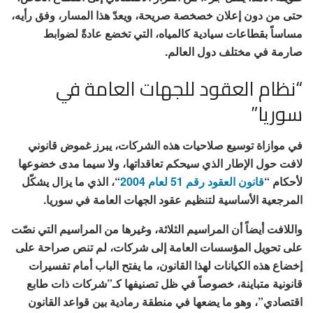
حتى من دون إعلان خصخصة صريحة، ويعدّ هذا المسار، وفق رأيه،
مساساً بقطاعات سيادية كالمياه، التي تخضع عادةً لضوابط
صارمة في مختلف دول العالم.
“نظام العقود للجهات العامة في
سوريا”
في موازاة توسيع صلاحيات هذه الشركات، يبرز غموض قانوني
لافت حول الإطار الذي سيحكم تعاقداتها، ولا سيما مدى خضوعها
لأحكام “
قانون العقود رقم 51 لعام 2004
“، الذي ما يزال يشكّل
المرجعية الأساسية لتنظيم عقود الجهات العامة في سوريا.
واللافت أيضاً أن المراسيم الثلاثة، وغيرها من المراسيم التي نصّت
على تحويل المؤسسات العامة إلى شركات، لم تنص صراحة على
إخضاع هذه الكيانات لهذا القانون، ما يفتح الباب أمام تفسيرات
قانونية متباينة، خصوصاً في ظل تصنيفها كـ”شركات ذات طابع
اقتصادي”، وهو ما يضعها في منطقة رمادية بين قواعد القانون