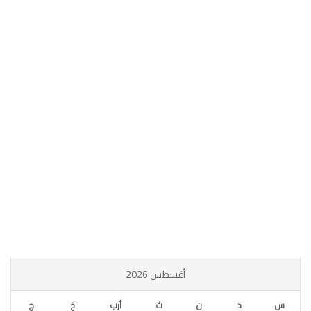
أغسطس 2026
س
د
ن
ث
أرب
خ
ج