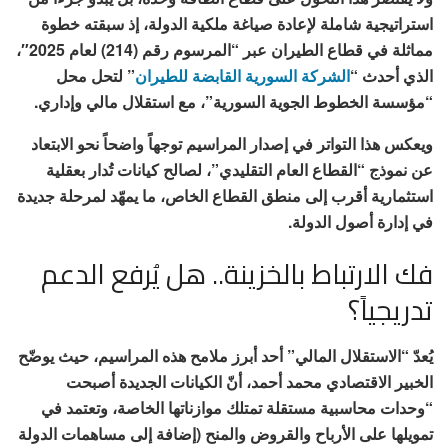
استراتيجية شاملة لإعادة صياغة ملكية الدولة، إذ سبقته خطوة
مماثلة في قطاع الطيران عبر “المرسوم رقم (214) لعام 2025″،
الذي أحدث “
الشركة السورية القابضة للطيران
” لتحل محل
“مؤسسة الخطوط الجوية السورية”، مع استقلال مالي وإداري.
ويعكس هذا التواتر في إصدار المراسيم توجهاً واضحاً نحو الابتعاد
عن نموذج “القطاع العام التقليدي”، لصالح كيانات تُدار بعقلية
استثمارية أقرب إلى منطق القطاع الخاص، ما يمهّد لمرحلة جديدة
في إدارة أصول الدولة.
فك الارتباط بالخزينة.. هل يُرفع الدعم
تدريجياً؟
يُعدّ “الاستقلال المالي” أحد أبرز ملامح هذه المراسيم، حيث يوضّح
الخبير الاقتصادي محمد أحمد، أنّ الكيانات الجديدة أصبحت
“وحدات محاسبية مستقلة تمتلك موازناتها الخاصة، وتعتمد في
تمويلها على الأرباح والقروض والمنح (إضافة إلى مساهمات الدولة