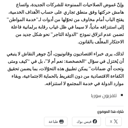
وإنّ غموض الصلاحيات الممنوحة للشركات الجديدة، واتساع
هامش حركتها وفق منطق تجاري على حساب الأهداف الخدمية،
يفتح الباب أمام مخاوف من تحوّلها من أدوات لـ”خدمة المواطن”
إلى استنزافه مادياً، لا سيما في ظل غياب رقابة برلمانية فاعلة
تضمن عدم انزلاق نموذج “الدولة التاجر” نحو شكل جديد من
الاحتكار المغلّف بالقانون.
لذلك، يرى خبراء اقتصاديون وقانونيون، أنّ جوهر النقاش لا ينبغي
أن يُختزل في سؤال “الخصخصة: نعم أم لا”، بل في “كيف ومتى
وتحت أي ضمانات” يمكن تطبيق هذه التحوّلات، بما يضمن تحقيق
الكفاءة الاقتصادية من دون التفريط بالحماية الاجتماعية، وبقاء
موارد الدولة في خدمة المجتمع لا استنزافه.
تلفزيون سوريا
شارك هذا الموضوع:
X
فيس بوك
طباعة