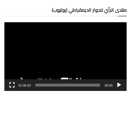
منتدى الرأي للحوار الديمقراطي (يوتيوب)
مشغل
الفيديو
01:06:03
00:00