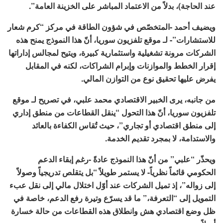
عند الحاجة)، بدلاً من الاعتماد المباشر على الخزينة العامة”.
ويضيف أحمد -المتخصّص في شؤون الطاقة في مركز “كرم شعار
للاستشارات”- لـ موقع تلفزيون سوريا، أنّ هذا النموذج يمنح هذه
الشركات مرونة تشغيلية واستثمارية كبيرة، ويتيح لمجالس إداراتها
إقرار الخطط والموازنات وإبرام الشراكات، لكنه في المقابل
يفرض عليها تحقيق نوع من التوازن المالي.
من جانبه، يرى الخبير الاقتصادي محمد علبي، في تصريح لـ موقع
تلفزيون سوريا، أنّ هذا التحول “ينقل القطاعات من منطق إداري
إلى منطق اقتصادي أو تجاري”، حيث تُقاس الكفاءة بالعائد
والاستدامة، لا بمجرد تقديم الخدمة.
ويحذّر “علبي” من أنّ هذا النموذج عادةً -رغم إبقاء الدعم
الحكومي قائماً نظرياً- لا يستمر طويلاً “بل يتقلص تدريجياً وصولاً
إلى زواله”، إذ تميل الشركات عند أوّل اختلال مالي إلى نقل عبء
التمويل إلى “التعرفة،” ما قد يسرّع وتيرة رفع الدعم، خاصة في
ظل وضع اقتصادي هش وانطلاق هذه القطاعات من حالة خسارة