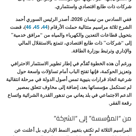
شركات ذات طابع اقتصادي واستثماري.
ففي السادس من نيسان 2026، أصدر الرئيس السوري أحمد
الشرع ثلاثة مراسيم متتالية حملت الأرقام (
44
،
45
،
46
)، قضت
بتحويل قطاعات التعدين والكهرباء والمياه من “مرافق خدمية”
إلى “شركات” ذات طابع اقتصادي، تتمتع بالاستقلال المالي
والإداري وترتبط بوزارة الطاقة.
ورغم أن هذه الخطوة تُقدَّم في إطار تطوير الاستثمار الاحترافي
وتعزيز الحوكمة، فإنها تفتح الباب أمام تساؤلات واسعة حول
شرعية اتخاذ قرارات بنيوية تمس أصول الدولة في مرحلة انتقالية
لم تستكمل مؤسساتها بعد، إضافة إلى مخاوف تتعلق بمصير
الدعم الاجتماعي في بلد يعاني من تدهور القدرة الشرائية واتساع
رقعة الفقر.
من “المؤسسة” إلى “الشركة”
المراسيم الثلاثة لم تكتفِ بتغيير النمط الإداري، بل أعلنت عن