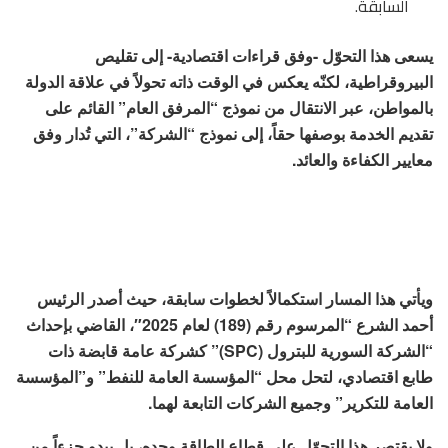
السابقة.
يسعى هذا التحوّل -وفق قراءات اقتصادية- إلى تقليص
البيروقراطية، لكنّه يعكس في الوقت ذاته تحولاً في علاقة الدولة
بالمواطن، عبر الانتقال من نموذج “المرفق العام” القائم على
تقديم الخدمة بوصفها حقاً، إلى نموذج “الشركة”، التي تُدار وفق
معايير الكفاءة والعائد.
ويأتي هذا المسار استكمالاً لخطوات سابقة، حيث أصدر الرئيس
أحمد الشرع “المرسوم رقم (189) لعام 2025″، القاضي بإحداث
“الشركة السورية للبترول (SPC)” كشركة عامة قابضة ذات
طابع اقتصادي، لتحل محل “المؤسسة العامة للنفط” و”المؤسسة
العامة للتكرير” وجميع الشركات التابعة لهما.
ولا يقتصر هذا التحوّل على قطاع الطاقة وحده، بل يبدو جزءاً من