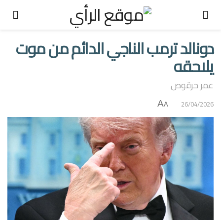
دونالد ترمب الناجي الدائم من موت
يلاحقه
عمر حرقوص
A
26/04/2026
A