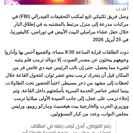
أ ف ب
وصل فريق تكتيكي تابع لمكتب التحقيقات الفيدرالي (FBI) في
مركبات مدرعة إلى منزل مرتبط بالمشتبه به في إطلاق النار
خلال حفل عشاء مراسلي البيت الأبيض في تورانس، كاليفورنيا،
في 25 أبريل 2026
دوت الطلقات قرابة الساعة 8:30 مساء، والجميع أحس بها وأداروا
وجوههم يبحثون عن مصدر الصوت، إلا دونالد ترمب فلم ينتبه
لشيء مما يحصل، حتى إن نائب الرئيس جيه دي فانس فر من
المكان قبل أن يتحرك ترمب بنحو عشر ثوان، لتتحول القاعة خلال
لحظات إلى مشهد من ذعر مسيطر. اختبأ الحضور تحت الطاولات،
بينما انتشر عناصر الخدمة السرية بأسلحتهم داخل القاعة. وتم
إجلاء ترمب على عجل، إلى جانب السيدة الأولى ميلانيا ترمب
ووزيري الحرب والخارجية بيت هيغسيث وماركو روبيو، ورئيس
مجلس النواب، وعدد من كبار المسؤولين.
رغم الفوضى، أبدى ترمب رغبته في استئناف