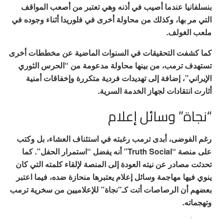
بنسلفانيا عندما أصيب في أذنه وهي تعتبر من أصعب المواقف
التي مر بها، وكذلك من محاولة أخرى في فلوريدا أثناء وجوده في
ملعب الغولف.
كما كشفت التحقيقات في السنوات الماضية عن مخططات أخرى
تستهدف ترمب، من بينها محاولة مدعومة من “الحرس الثوري
الإيراني”، إضافة إلى تهديدات فردية متكررة وإخفاقات أمنية
أثارت انتقادات لجهاز الخدمة السرية.
“نجاة” وسائل إعلام
رغم الفوضى، أبدى ترمب رغبته في استئناف العشاء، بل وكتب
على منصة “Truth Social” أنه يفضل “استمرار الحفل”. كما
تحدثت مصادر عن نيته العودة إلى المنصة لإلقاء كلمته التي كان
ينوي فيها مهاجمة وسائل إعلام يعتبرها منحازة ضده، فيما اعتبر
بعضهم أن الرصاصات أتت كـ”نجاة” للإعلاميين من سخرية ترمب
وتهجماته.