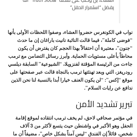
العشاء، بل وكتب على منصة “Truth Social” أنه
يفضل “استمرار الحفل”
نواب في الكونغرس حضروا العشاء، وصفوا اللحظات الأولى بأنها
“فوضى كاملة”، فيما قالت النائبة نانيت باراغان إن ما حدث
“جنون”، معتبرة أن احتفالاً بهذا الحجم كان يفترض أن يكون
محاطاً بأعلى مستويات الحماية. وأبرز رسائل التضامن مع ترمب
جاءت من الرئيسة المؤقتة لفنزويلا، “الشيوعية” السابقة ديلسي
رودريغز، التي وبعد تهنئتها ترمب بالنجاة قالت عبر صفحتها على
موقع “إكس”: “لن يكون العنف خيارا أبدا بالنسبة لنا نحن الذين
ندافع عن رايات السلام”.
تبرير تشديد الأمن
في مؤتمر صحافي لاحق، لم يخف ترمب انتقاده لموقع إقامة
الحفل وهو الأكبر في واشنطن حيث يتسع لأكثر من 3 آلاف
شخص، قائلاً إن الفندق “ليس آمناً بشكل خاص”، مضيفاً أن ما