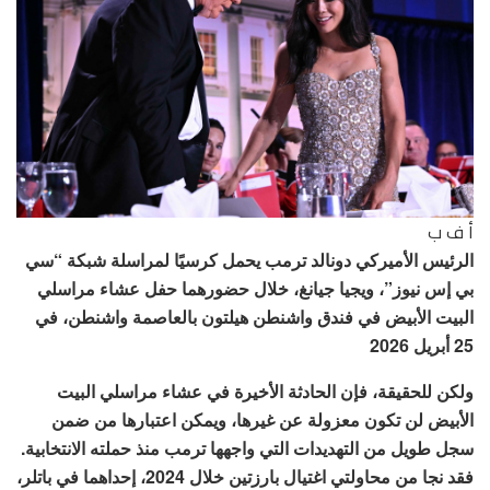
أ ف ب
الرئيس الأميركي دونالد ترمب يحمل كرسيًا لمراسلة شبكة “سي
بي إس نيوز”، ويجيا جيانغ، خلال حضورهما حفل عشاء مراسلي
البيت الأبيض في فندق واشنطن هيلتون بالعاصمة واشنطن، في
25 أبريل 2026
ولكن للحقيقة، فإن الحادثة الأخيرة في عشاء مراسلي البيت
الأبيض لن تكون معزولة عن غيرها، ويمكن اعتبارها من ضمن
سجل طويل من التهديدات التي واجهها ترمب منذ حملته الانتخابية.
فقد نجا من محاولتي اغتيال بارزتين خلال 2024، إحداهما في باتلر،