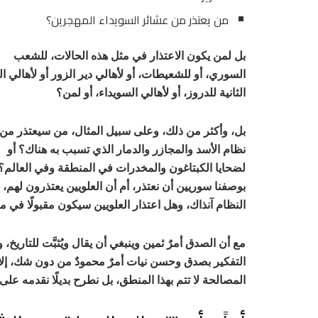
من يعتذر من عشائر السويداء المهجرين؟
بل لمن يكون الاعتذار في مثل هذه الحالات، للشعب
السوري، أو للشعيطات، أو لأهالي دير الزور أو لأهالي ا
الثانية للدروز، أو لأهالي السويداء، أو لمن؟
بل، وأكثر من ذلك، وعلى سبيل المثال، من سيعتذر من 
نظام الأسد والمجازر والدمار الذي تسبب به هناك؟ أو
لضحايا الكبتاغون والمخدرات في المنطقة وفي العالم
بوصفنا سوريين أن نعتذر، أم أن العلويين يعتذرون لهم، 
النظام آنذاك، وهل اعتذار العلويين سيكون مقبولًا في م
مع أن الصدق أمرٌ ثمين وينبغي أن يقال ويُثبَّت للتاريخ، و
التفكير بصدق وحسن نيات أمرٌ محمودٌ من دون شك، إلا إنن
المصالحة لا تتم بهذا المنطق، بل نطرح بديلًا نقدمه على