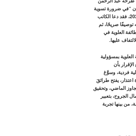
 ما طرحه عبد الرحمن
ان “في ضرورة تسوية
تاريخية لتجاوز الماضي السوري”، بتاريخ 12 حزيران 2026، فقد دعا الكاتب
توصيفًا صريحًا، ثم
طائفة العلوية في
التفاف عليها.
 العلوية بمسؤولية
لإقرار بأن
ة فردية، وسوَّغ
اعتذار، يفتح طرائقَ
 تجاوز الماضي، وتحقيق
ال الجروح، بتعبير
، من بينها تجربة