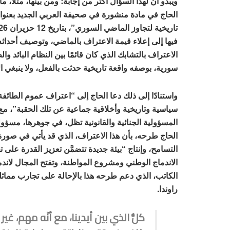
ويبدو أنَّ لهذا السؤال أكثر من إجابة؛ ومن بينها، مثلًا،
الحاج في مادة منشورة في صحيفة العربي الجديد بعنو
فيها إلى إعلاء قيمة الاعتراف بالماضي، وتوصيف أحداثه 
الاعتراف بالتشابك الذي كان قائمًا بين النظام البائد وال
سورية، بوصفه واقعة تاريخية حدثت بالفعل، ولا ينبغي ال
واستنادًا إلى ذلك دعا الحاج إلى “اعتراف عموم الطائفة
سياسية وتاريخية وأخلاقية جماعية عن تلك الحقبة”، مع ا
المسؤولية الجنائية والقانونية تظل، في جوهرها، مسؤولي
الحاج طرحه، بأن هذا الاعتراف، الذي قد يأتي في صورة 
التسامح، وإنتاج “بيئة جديدة تتضمَّن تعزيز القدرة على
الاندماج الوطني ومشروع المواطنة، وتفتح المجال لاندم
الكاتب، الذي دعم طرحه هذا بالإحالة على تجارب مماثلة
راوندا.
كلُّ الذي بين أيدينا، مع أنّه مهم، غير