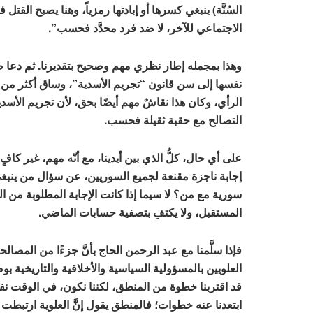
السُنَّة) ينبغي كسرها أو إبادتها رمزياً، وهنا يصبح القتل ف
الاجتماعي للآخر، لا ضد فرد محدَّد فحسب”.
وهذا بمجمله إطار نظري مهم وصحيح بتقديرنا. ثم دعا ص
نفسها إلى سن قانون “تجريم الأسدية”، وساق أكثر من 
الرأي، وكان هذا نقاشٌ مهم أيضًا بحق، لأن تجريم الأسد
التصالح مع حقبة ثقيلة فحسب.
على أي حال، كلُّ الذي بين أيدينا، مع أنّه مهم، غير كافٍ
إجابة ناجزة مقنعة لجميع السوريين، عن سؤال من ينبغ
سورية مع من؟ لا سيما إذا كانت الإجابة المطلوبة من ا
المستقبل، ولا يكتفِ بتصفية حسابات الماضي.
فإذا سلَّمنا مع عبد الرحمن الحاج بأنَّ جزءًا من المصالح
العلويين بالمسؤولية السياسية والأخلاقية والتاريخية 
قد اقتربنا خطوة من المنطق، لكننا نكون، في الوقت نف
ابتعدنا عنه خطوات؛ فالمنطق يقول إنَّ العلوية ارتبطت ب