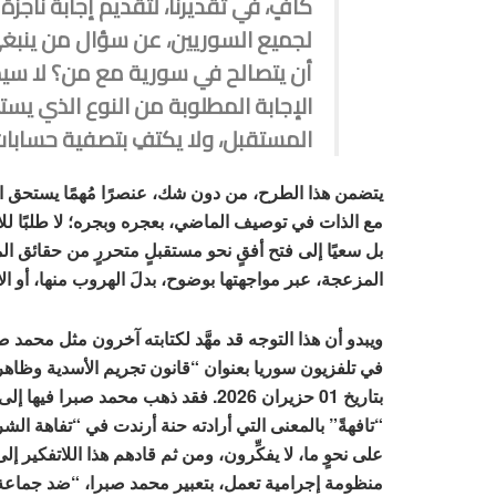
كافٍ، في تقديرنا، لتقديم إجابة ناجز
لجميع السوريين، عن سؤال من ينبغ
أن يتصالح في سورية مع من؟ لا سيما
الإجابة المطلوبة من النوع الذي ي
المستقبل، ولا يكتفِ بتصفية حسابا
يتضمن هذا الطرح، من دون شك، عنصرًا مُهمًا يستحق ال
مع الذات في توصيف الماضي، بعجره وبجره؛ لا طلبًا للانتق
بل سعيًا إلى فتح أفقٍ نحو مستقبلٍ متحررٍ من حقائق ا
المزعجة، عبر مواجهتها بوضوح، بدلَ الهروب منها، أو الا
ويبدو أن هذا التوجه قد مهَّد لكتابته آخرون مثل محمد 
في تلفزيون سوريا بعنوان “قانون تجريم الأسدية وظاه
بتاريخ 01 حزيران 2026. فقد ذهب محمد صبرا في
“تافهةً” بالمعنى التي أرادته حنة أرندت في “تفاهة الشر”
على نحوٍ ما، لا يفكِّرون، ومن ثم قادهم هذا اللاتفكير إل
منظومة إجرامية تعمل، بتعبير محمد صبرا، “ضد جماعة 