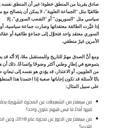
صادق يقربنا من المنطق خطوة؛ غير أن المنطق نفسه يقو
طائفيًا مثل “الجماعة العلوية”، لا يمكن أن يتصالح مع م
سياسي مثل “السوريون” أو “الشعب السوري”، إلا
إذا غيَّرت الطائفة معتقداتها وصارت جماعة سياسية، أو
السوري معتقد واحد فتحوَّل إلى جماعةٍ طائفية أو عقائدي
الأمرين غيرُ منطقي.
ومع أنَّ الصدق مهمٌ للتاريخ وللمستقبل معًا، إلا أنّه قد 
يتموضع في إطارٍ وطني أكثر وضوحًا واتساعًا. ذلك أن 
من العلويين، أو الاعتذار، قد يؤدي هو نفسه إلى تبعاتٍ طا
بابًا لأسئلة قد تكون إجاباتها صعبة إذا اعتمدنا هذا المنط
على سبيل المثال:
من سيعتذر من الشعيطات عن المجزرة الشهيرة بحق
فيها أبناءٌ لنا ليس فيهم علوي واحد؟
من سيعتذر من الدروز عن
التحرير؟