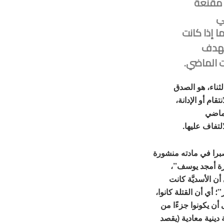
ة مقنعة
ي
 إذا كانت
ستهدف
ت الماضي.
ثناء، هو الصدق
ام أو الإدانة،
لماضي
لتفاف عليها.
صبرا في مادته منشورة
رة أمجد يوسف”،
ها إلى أن الأسديَّة كانت
؛ أي أن القتلة كانوا،
ى أن يكونوا جزءًا من
دينية معادية (يقصد