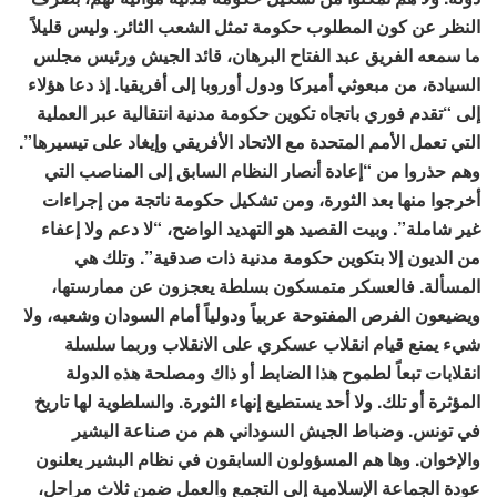
النظر عن كون المطلوب حكومة تمثل الشعب الثائر. وليس قليلاً
ما سمعه الفريق عبد الفتاح البرهان، قائد الجيش ورئيس مجلس
السيادة، من مبعوثي أميركا ودول أوروبا إلى أفريقيا. إذ دعا هؤلاء
إلى “تقدم فوري باتجاه تكوين حكومة مدنية انتقالية عبر العملية
التي تعمل الأمم المتحدة مع الاتحاد الأفريقي وإيغاد على تيسيرها”.
وهم حذروا من “إعادة أنصار النظام السابق إلى المناصب التي
أخرجوا منها بعد الثورة، ومن تشكيل حكومة ناتجة من إجراءات
غير شاملة”. وبيت القصيد هو التهديد الواضح، “لا دعم ولا إعفاء
من الديون إلا بتكوين حكومة مدنية ذات صدقية”. وتلك هي
المسألة. فالعسكر متمسكون بسلطة يعجزون عن ممارستها،
ويضيعون الفرص المفتوحة عربياً ودولياً أمام السودان وشعبه، ولا
شيء يمنع قيام انقلاب عسكري على الانقلاب وربما سلسلة
انقلابات تبعاً لطموح هذا الضابط أو ذاك ومصلحة هذه الدولة
المؤثرة أو تلك. ولا أحد يستطيع إنهاء الثورة. والسلطوية لها تاريخ
في تونس. وضباط الجيش السوداني هم من صناعة البشير
والإخوان. وها هم المسؤولون السابقون في نظام البشير يعلنون
عودة الجماعة الإسلامية إلى التجمع والعمل ضمن ثلاث مراحل،