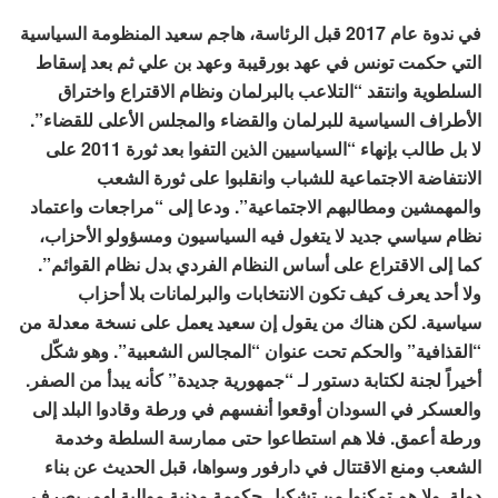
في ندوة عام 2017 قبل الرئاسة، هاجم سعيد المنظومة السياسية
التي حكمت تونس في عهد بورقيبة وعهد بن علي ثم بعد إسقاط
السلطوية وانتقد “التلاعب بالبرلمان ونظام الاقتراع واختراق
الأطراف السياسية للبرلمان والقضاء والمجلس الأعلى للقضاء”.
لا بل طالب بإنهاء “السياسيين الذين التفوا بعد ثورة 2011 على
الانتفاضة الاجتماعية للشباب وانقلبوا على ثورة الشعب
والمهمشين ومطالبهم الاجتماعية”. ودعا إلى “مراجعات واعتماد
نظام سياسي جديد لا يتغول فيه السياسيون ومسؤولو الأحزاب،
كما إلى الاقتراع على أساس النظام الفردي بدل نظام القوائم”.
ولا أحد يعرف كيف تكون الانتخابات والبرلمانات بلا أحزاب
سياسية. لكن هناك من يقول إن سعيد يعمل على نسخة معدلة من
“القذافية” والحكم تحت عنوان “المجالس الشعبية”. وهو شكّل
أخيراً لجنة لكتابة دستور لـ “جمهورية جديدة” كأنه يبدأ من الصفر.
والعسكر في السودان أوقعوا أنفسهم في ورطة وقادوا البلد إلى
ورطة أعمق. فلا هم استطاعوا حتى ممارسة السلطة وخدمة
الشعب ومنع الاقتتال في دارفور وسواها، قبل الحديث عن بناء
دولة. ولا هم تمكنوا من تشكيل حكومة مدنية موالية لهم، بصرف