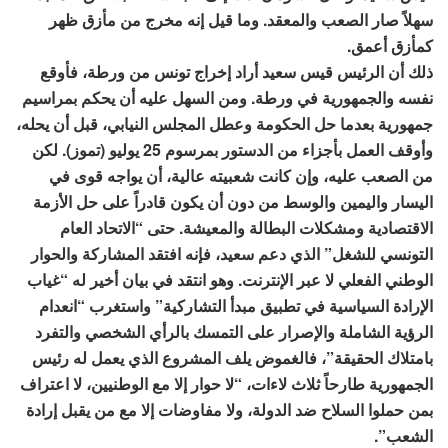
سهلاً صار الصعب والمعقد. وما قيل إنه مخرج من مأزق ظهر
كمأزق أعمق.
ذلك أن الرئيس قيس سعيد أراد إخراج تونس من ورطة، فأوقع
نفسه والجمهورية في ورطة. ومن السهل عليه أن يحكم بمراسيم
جمهورية بعدما حل الحكومة وعطل المجلس النيابي، قبل أن يحله،
وأوقف العمل بأجزاء من الدستور بمرسوم 25 يوليو (تموز). لكن
من الصعب عليه، وإن كانت شعبيته عالية، أن يواجه قوى في
اليسار واليمين والوسط من دون أن يكون قادراً على حل الأزمة
الاقتصادية ومشكلات البطالة والمعيشة. حتى “الاتحاد العام
التونسي للشغل” الذي دعم سعيد، فإنه افتقد المشاركة والحوار
الوطني الفعلي لا عبر الإنترنت. وهو انتقد في بيان أخير له “غياب
الإرادة السياسية في تطبيق مبدأ التشاركية” واستغرب “انعدام
الرؤية الشاملة والإصرار على التمسك بالرأي الشخصي والتفرد
بامتلاك الحقيقة”، فالغموض يلف المشروع الذي يعمل له رئيس
الجمهورية طارحاً ثلاث لاءات، “لا حوار إلا مع الوطنيين، لا اعتراف
بمن حملوا السلاح ضد الدولة، ولا مفاوضات إلا مع من يقبل إرادة
الشعب”.