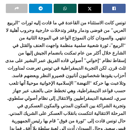
تونس كانت الاستثناء من القاعدة في ما قادت إليه ثورات “الربيع
العربي” من فوضى ودمار وفقر وتدخلات خارجية وحروب أهلية لا
تنتهي. والسودان كان النموذج الواعد في الموجة الثانية من
“الربيع”، ثورة شعبية سلمية منظمة واجهت العنف والقتل في
الشارع خلال أكثر من عام تمكنت بانضمام الجيش إليها من
إسقاط نظام “إخواني” أصولي قاده الفريق عمر البشير على مدى
ثلث قرن. لكن التجربة الديمقراطية في تونس تعرضت لمناورات
أحزاب يقودها شخصانيون أنانيون قصيرو النظر وبعضهم فاسد.
وتلاعبت بها حركة “النهضة” الإسلامية الإخوانية موحيةً أنها تلعب
حسب قواعد الديمقراطية، وهي تخطط حتى بالعنف عبر جهاز
سري، لتصفية الديمقراطيين والانتقال إلى نظام أصولي سلطوي.
وتجربة الشراكة بين المكون المدني والمكون العسكري في
المرحلة الانتقالية انتكست بانقلاب العسكر على الشريك المدني.
حال تونس قادت إلى “ثورة من فوق” قام بها رئيس الجمهورية
قيس سعيد. وحال السودان أدت إلى لعبة سلطة بلا أُفق. فما بدا