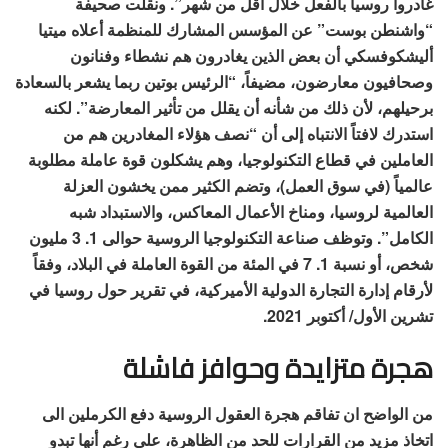
غادروا روسيا بالفعل خلال أقل من شهر”. ونقلت صحيفة
“واشنطن بوست” عن المؤسس المشارك للمنظمة أعلاه ميتيا
أليشكوفسكي أن بعض الذين يغادرون هم نشطاء وفنانون
وصحافيون معارضون، مضيفاً، “الرئيس بوتين ربما يشعر بالسعادة
برحيلهم، لأن ذلك من شأنه أن يقلل من تأثير المعارضة”. لكنه
استدرك لافتاً الانتباه إلى أن “نصف هؤلاء المغادرين هم من
العاملين في قطاع التكنولوجيا، وهم يشكلون قوة عاملة مطلوبة
عالمياً (في سوق العمل)، وتضم الكثير ممن يخشون العزلة
العالمية لروسيا، ومناخ الأعمال المعاكس، والاستبداد شبه
الكامل”. وتوظف صناعة التكنولوجيا الروسية حوالى 1. 3 مليون
شخص، أو نسبة 1. 7 في المئة من القوة العاملة في البلاد، وفقاً
لأرقام إدارة التجارة الدولية الأميركية، في تقرير حول روسيا في
تشرين الأول/ أكتوبر 2021.
هجرة متزايدة وحوافز فاشلة
من الواضح ان تفاقم هجرة العقول الروسية دفع الكرملين الى
اتخاذ مزيد من القرارات للحد من الظاهرة، على رغم أنها تبدو