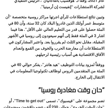
عام 2021، وفقا لـ”هوفسيب باتفاكانيان”، الرئيس التنفيذي
لشركة الاستشارات “إنفيست إن أرمينيا”.
وتبين نتائج استطلاعات للرأي اجرتها مراكز روسية متخصصة “أن
متوسط عمر أولئك الذين غادروا البلاد كان 32 سنة، وأن 80 في
المئة حصلوا على قدر من التعليم العالي على الأقل”. هذا فيما
اشار 3 في المئة فقط إلى أنهم سيعودون إلى روسيا في الأشهر
المقبلة، مقابل نحو الثلث لم يقرروا بعد. واعتبر المشاركون في
الاستطلاعات أن معارضة الحرب والخوف من القمع وانعدام
الآفاق الاقتصادية هي أسباب رئيسية لرحيلهم.
ووفقاً لمزود بيانات التوظيف “هيد هانتر”، يفكر حوالي 40 في
المئة من المتقدمين الروس لوظائف تكنولوجيا المعلومات في
الانتقال إلى الخارج.
“حان وقت مغادرة روسيا”
تضم مجموعة على “فيسبوك”، تسمى “Time to get out”، أو
“حان الوقت للخروج”، حوالى 230 ألف عضو يناقشون موضوعات