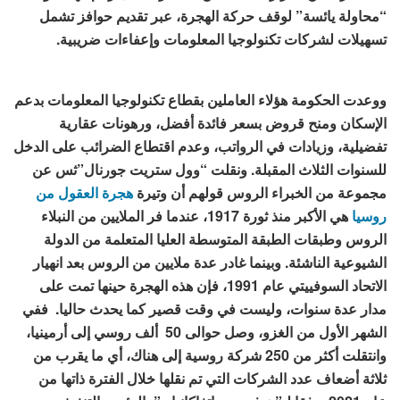
“محاولة يائسة” لوقف حركة الهجرة، عبر تقديم حوافز تشمل
تسهيلات لشركات تكنولوجيا المعلومات وإعفاءات ضريبية.
ووعدت الحكومة هؤلاء العاملين بقطاع تكنولوجيا المعلومات بدعم
الإسكان ومنح قروض بسعر فائدة أفضل، ورهونات عقارية
تفضيلية، وزيادات في الرواتب، وعدم اقتطاع الضرائب على الدخل
للسنوات الثلاث المقبلة. ونقلت “وول ستريت جورنال”ثس عن
مجموعة من الخبراء الروس قولهم أن وتيرة
هجرة العقول من
روسيا
هي الأكبر منذ ثورة 1917، عندما فر الملايين من النبلاء
الروس وطبقات الطبقة المتوسطة العليا المتعلمة من الدولة
الشيوعية الناشئة. وبينما غادر عدة ملايين من الروس بعد انهيار
الاتحاد السوفييتي عام 1991، فإن هذه الهجرة حينها تمت على
مدار عدة سنوات، وليست في وقت قصير كما يحدث حاليا. ففي
الشهر الأول من الغزو، وصل حوالى 50 ألف روسي إلى أرمينيا،
وانتقلت أكثر من 250 شركة روسية إلى هناك، أي ما يقرب من
ثلاثة أضعاف عدد الشركات التي تم نقلها خلال الفترة ذاتها من