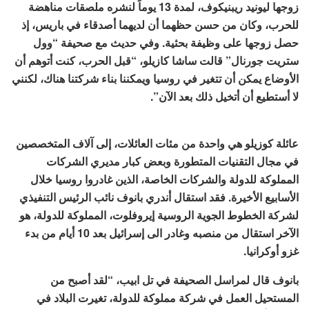
زوجها ليونيد ريبنيكوف، لمدة 13 يوماً لنشره ملصقات مناهضة
للحرب، وكان من حسن حظهما أن لديهما أصدقاء في باريس، إذ
حصل زوجها على وظيفة بحثية. وفي حديث مع صحيفة “وول
ستريت جورنال” قالت ساشا كازيلو، “قبل الحرب، كنت أتوهم أن
الأوضاع يمكن أن تتغير في روسيا ويمكننا بناء شركتنا هناك، لكنني
لا أستطيع أن أتخيل ذلك بعد الآن”.
عائلة كوزيلو هي واحدة من مئات العائلات، إلى آلاف المتخصصين
في مجال التقنيات المتطورة وبعض كبار مديري الشركات
المملوكة للدولة والشركات الخاصة، الذين غادروا روسيا خلال
الأسابيع الأخيرة. فقد استقال أندري بانوف نائب الرئيس التنفيذي
لشركة الخطوط الجوية الروسية إيروفلوت، المملوكة للدولة، هو
الآخر استقال من منصبه وغادر الى إسرائيل بعد 10 أيام من بدء
غزو أوكرانيا.
بانوف قال لمراسل الصحيفة في تل ابيب، “لقد أصبح من
المستحيل العمل في شركة مملوكة للدولة، تغيرت البلاد في