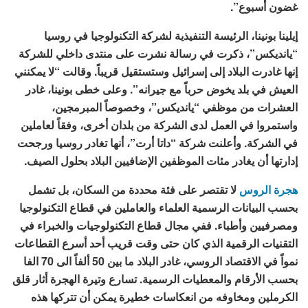
غضون أسبوع”.
إيلينا بونينا، الرئيسة التنفيذية لشركة التكنولوجيا في روسيا
“يانديكس”، ذكرت في رسالة نشرت على منتدى داخلي للشركة
إنها غادرت البلاد إلى إسرائيل وستستقيل قريباً. وقالت “لا يمكنني
العيش في بلد يخوض حرباً مع جيرانه”. وعلى خطى بونينا، غادر
العشرات من موظفي “يانديكس”، وخصوصاً المبرمجين،
واستمروا في العمل لدى الشركة من بلدان أخرى، وفقاً لعاملين
في الشركة. وأعلنت شركة “داتا أرت”، أنها تغادر روسيا ورجحت
إدارتها أن يغادر مئات الموظفين الإضافيين البلاد بحلول الصيف.
هجرة الروس
لا تقتصر على فئة محددة من السكان، بل تشمل
بحسب البيانات الرسمية العلماء والعاملين في قطاع التكنولوجيا
ومصرفيين وأطباء. ففي مجال قطاع التكنولوجيات والخبراء في
التقنيات الرقمية الذي كان حتى وقت قريب أحد أسرع القطاعات
نمواً في الاقتصاد الروسي، غادر البلاد ما بين 50 ألفاً الى 70 الفا
بحسب الأرقام والمعطيات الرسمية. تسارع وتيرة الهجرة أثار قلق
الكرملين ومخاوفه من انعكاسات خطيرة يمكن أن تتركها هذه