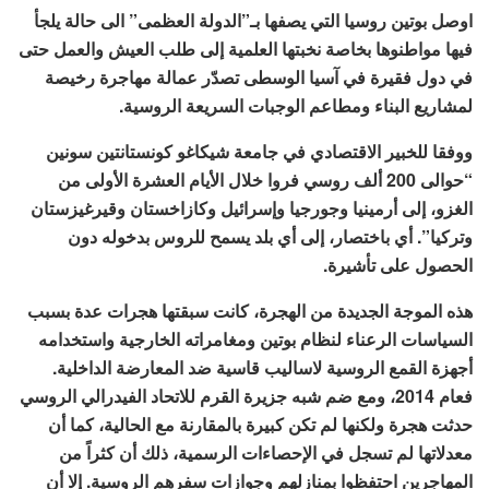
اوصل بوتين روسيا التي يصفها بـ”الدولة العظمى” الى حالة يلجأ
فيها مواطنوها بخاصة نخبتها العلمية إلى طلب العيش والعمل حتى
في دول فقيرة في آسيا الوسطى تصدّر عمالة مهاجرة رخيصة
لمشاريع البناء ومطاعم الوجبات السريعة الروسية.
ووفقا للخبير الاقتصادي في جامعة شيكاغو كونستانتين سونين
“حوالى 200 ألف روسي فروا خلال الأيام العشرة الأولى من
الغزو، إلى أرمينيا وجورجيا وإسرائيل وكازاخستان وقيرغيزستان
وتركيا”. أي باختصار، إلى أي بلد يسمح للروس بدخوله دون
الحصول على تأشيرة.
هذه الموجة الجديدة من الهجرة، كانت سبقتها هجرات عدة بسبب
السياسات الرعناء لنظام بوتين ومغامراته الخارجية واستخدامه
أجهزة القمع الروسية لاساليب قاسية ضد المعارضة الداخلية.
فعام 2014، ومع ضم شبه جزيرة القرم للاتحاد الفيدرالي الروسي
حدثت هجرة ولكنها لم تكن كبيرة بالمقارنة مع الحالية، كما أن
معدلاتها لم تسجل في الإحصاءات الرسمية، ذلك أن كثراً من
المهاجرين احتفظوا بمنازلهم وجوازات سفرهم الروسية. إلا أن