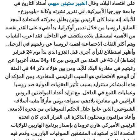
على اقتصاد البلاد. وقال
الخبير ستيفن ميهم
، أستاذ التاريخ في
جامعة جورجيا الأميركية، في تقرير نشرته وكالة «بلومبرغ»
للأنباء، إنه بينما كان الرئيس بوتين يطلق معركته لاستعادة المجد
السابق لروسيا من خلال تدمير أوكرانيا، بدأ شيء على القدر نفسه
من الأهمية لمستقبل بلاده يتكشف في الداخل. فقد اعرب الشباب
وهم أكثر الفئات الاجتماعية اهمية لروسيا عن رغبتهم في الرحيل.
وأظهر استطلاع للرأي أجرى قبل الغزو الذي بدأ يوم 24 فبراير
(شباط) أن 43 في المئة من الروس بين 18 و24 سنة، أعربوا عن
رغبتهم في مغادرة البلاد للأبد. ومن بين هؤلاء، ذكر 44 في المئة
أن الوضع الاقتصادي هو السبب الرئيسي للمغادرة. ومن المؤكد أن
هذه المشاعر ستتزايد بسبب تأثير العقوبات الدولية ضد روسيا
وعمليات القمع في الداخل. مع تزايد أعداد المواطنين الروس
الراغبين في مغادرة بلادهم، سيواجه بوتين مأزقاً يشبه أسلافه
الشيوعيين الذين عانوا خلال الحكم السوفياتي من هجرة الأدمغة.
وأعاد مراقبون ومحللون الذاكرة الى القرار الذي كان اتخذه
الرئيس الأميركي هاري ترومان بإصدار برنامج الهاربين للولايات
المتحدة الذي استهدف المنشقين السوفيات البارزين، وقدم فيه