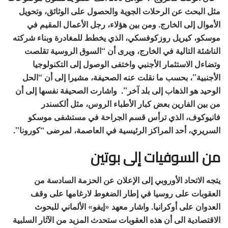
مثل البحث عن الرحلات الجوية والحصول على الوثائق، وتحويل
الأموال إلى الخارج. ومن بين هؤلاء، رجل الأعمال المقيم في
موسكو، كيريل روزكوفسكي، الذي يخطط للمغادرة وبناء شركته
الناشئة التالية في الخارج، ويرى أن “السوق الروسية تقلصت
وتضاءل الاستثمار الأجنبي واختفى الوصول إلى التكنولوجيا
الأجنبية”، بحسب ما نقلت عنه الصحيفة، مشيرا إلى أن “الحل
الوحيد هو الذهاب إلى بلد آخر”. واشارت الصحيفة نفسها إلى أن
من بين الفارين بعض كبار الأطباء الروس، مثل ألكسندر
فانيوكوف، الذي ترأس قسم الجراحة في مستشفى موسكو
السريري، أحد المراكز الرئيسية في العاصمة، لمرضى “كورونا”.
من السوفيات إلى بوتين
يتجه الاتحاد الأوروبي إلى الإعلان عن الحزمة السادسة من
العقوبات على روسيا في إطار الضغوط لارغامها على وقف
العدوان على أوكرانيا. واشار معهد «إيفو» الألماني للبحوث
الاقتصادية الى أن هذه العقوبات ستحدث المزيد من الآثار السلبية