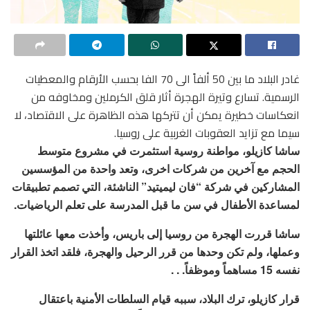
غادر البلاد ما بين 50 ألفاً الى 70 الفا بحسب الأرقام والمعطيات
الرسمية. تسارع وتيرة الهجرة أثار قلق الكرملين ومخاوفه من
انعكاسات خطيرة يمكن أن تتركها هذه الظاهرة على الاقتصاد، لا
سيما مع تزايد العقوبات الغربية على روسيا.
ساشا كازيلو، مواطنة روسية استثمرت في مشروع متوسط
الحجم مع آخرين من شركات اخرى، وتعد واحدة من المؤسسين
المشاركين في شركة “فان ليميتيد” الناشئة، التي تصمم تطبيقات
لمساعدة الأطفال في سن ما قبل المدرسة على تعلم الرياضيات.
ساشا قررت الهجرة من روسيا إلى باريس، وأخذت معها عائلتها
وعملها، ولم تكن وحدها من قرر الرحيل والهجرة، فلقد اتخذ القرار
نفسه 15 مساهماً وموظفاً. . .
قرار كازيلو، ترك البلاد، سببه قيام السلطات الأمنية باعتقال