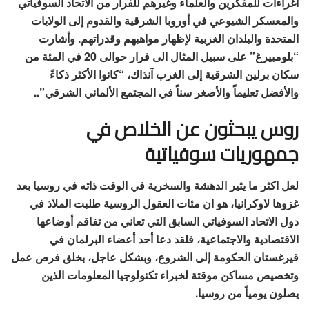
اغراءات للمفكرين والعلماء وغيرهم للفرار من الاتحاد السوفياتي
والمعسكر الشيوعي في أوروبا الشرقية والقدوم إلى الولايات
المتحدة والبلدان الغربية لإظهار مواهبهم وقدراتهم. وأشارت
“بلومبيرغ” على سبيل المثال الى فرار حوالى 20 في المئة من
سكان برلين الشرقية إلى الغرب آنذاك، “كانوا الأكثر ذكاءً
والأفضل تعليماً والأصغر سناً في المجتمع الألماني الشرقي”..
روس يبحثون عن الخلاص في
جمهوريات سوفياتية
لعل اكثر ما يثير الدهشة والسخرية في الوقت ذاته في روسيا بعد
غزوها لاوكرانيا، هو ان مئات العقول الروسية طلبت الملاذ في
دول الاتحاد السوفياتي السابق التي تعاني من تفاقم أوضاعها
الاقتصادية والاجتماعية، فلقد دعا أحد أعضاء البرلمان في
قيرغستان الحكومة إلى الشروع، وبشكل عاجل، بخلق فرص عمل
وتخصيص مساكن موقتة لخبراء تكنولوجيا المعلومات الذين
يصلون يومياً من روسيا.