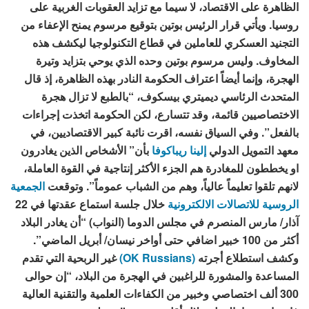
الظاهرة على الاقتصاد، لا سيما مع تزايد العقوبات الغربية على
روسيا. ويأتي قرار الرئيس بوتين بتوقيع مرسوم يمنح الإعفاء من
التجنيد العسكري للعاملين في قطاع التكنولوجيا ليكشف هذه
المخاوف. وليس مرسوم بوتين وحده الذي يوحي بتزايد وتيرة
الهجرة، وإنما أيضاً اعتراف الحكومة النادر بهذه الظاهرة، إذ قال
المتحدث الرئاسي ديميتري بيسكوف، “بالطبع لا تزال هجرة
الاختصاصيين قائمة، وقد تتسارع، لكن الحكومة اتخذت إجراءات
بالفعل”. وفي السياق نفسه، اقرت نائبة كبير الاقتصاديين، في
معهد التمويل الدولي
إلينا ريباكوفا
بأن” الأشخاص الذين يغادرون
او يخططون للمغادرة هم الجزء الأكثر إنتاجية في القوة العاملة،
لانهم تلقوا تعليماً عالياً، وهم من الشباب عموماً”. وتوقعت
الجمعية
الروسية للاتصالات الالكترونية
خلال جلسة استماع عقدتها في 22
آذار/ مارس المنصرم في مجلس الدوما (النواب) “أن يغادر البلاد
أكثر من 100 خبير اضافي حتى أواخر نيسان/ أبريل الماضي”.
وكشف استطلاع أجرته
(OK Russians)
غير الربحية التي تقدم
المساعدة والمشورة للراغبين في الهجرة من البلاد، “إن حوالى
300 ألف اختصاصي وخبير من الكفاءات العلمية والتقنية العالية