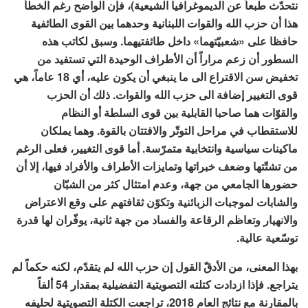
نتحدّث طبعاً عن الديموغرافيا الشيعية)، فإن الواضح رغم الخطأ
هذا أن حزب الله والقوات اللبنانية وحدهما بين القوى الطائفية
حافظا على «شعبيّتهما» داخل طائفتيهما. وسبق لكاتب هذه
السطور أن زعم مراراً أن الأطراف الوحيدة التي تستفيد من
تخفيض سن الاقتراع الى ما ينبغي أن يكون عليه، أي 18 عاماً، هي
قوى التغيير إضافة الى حزب الله والقوات. ذلك أن الحزب
والقوّات هما صاحبا القابلية بين قوى السلطة أو النظام
للاستقطاب في مراحل التوتّر والافتتان بالقوة. وهما يملكان
ماكينات سياسية وانتخابية متمرّسة. أما قوى التغيير، فعلى الرغم
من تشتّتها وضعف خبراتها وتمايزات الأطراف والأفراد فيها، إلا أن
حضورها الجامعي من جهة، وعدم امتثال كثر من الشبّان
والشابات لموجبات الزبائنية وتكوّن ثقافتهم على وقع الاعتراض
والانهيار وتعاظم الرقاعة والفساد من جهة ثانية، يوفّران لها قدرة
توسّعية عالية.
بهذا المعنى، من الأدقّ القول إن
حزب الله لم يتقدّم، لكنه حكماً لم
يتراجع
. فإذا ازدادت كتلته التصويتية التفضيلية بمقدار 54 ألفاً
بالمقارنة مع نتائج العام 2018، تراجعت الكتلة التصويتية لحليفه