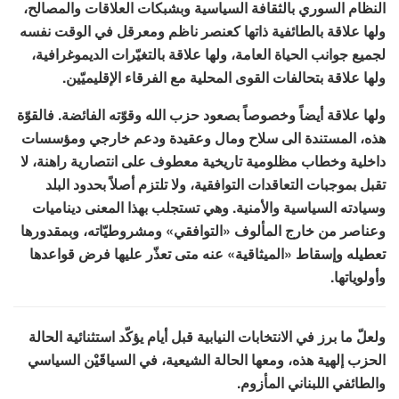
النظام السوري بالثقافة السياسية وبشبكات العلاقات والمصالح،
ولها علاقة بالطائفية ذاتها كعنصر ناظم ومعرقل في الوقت نفسه
لجميع جوانب الحياة العامة، ولها علاقة بالتغيّرات الديموغرافية،
ولها علاقة بتحالفات القوى المحلية مع الفرقاء الإقليميّين.
ولها علاقة أيضاً وخصوصاً
بصعود حزب الله وقوّته الفائضة
. فالقوّة
هذه، المستندة الى سلاح ومال وعقيدة ودعم خارجي ومؤسسات
داخلية وخطاب مظلومية تاريخية معطوف على انتصارية راهنة، لا
تقبل بموجبات التعاقدات التوافقية، ولا تلتزم أصلاً بحدود البلد
وسيادته السياسية والأمنية. وهي تستجلب بهذا المعنى ديناميات
وعناصر من خارج المألوف «التوافقي» ومشروطيّاته، وبمقدورها
تعطيله وإسقاط «الميثاقية» عنه متى تعذّر عليها فرض قواعدها
وأولوياتها.
ولعلّ ما برز في الانتخابات النيابية قبل أيام يؤكّد استثنائية الحالة
الحزب إلهية هذه، ومعها الحالة الشيعية، في السياقَيْن السياسي
والطائفي اللبناني المأزوم.