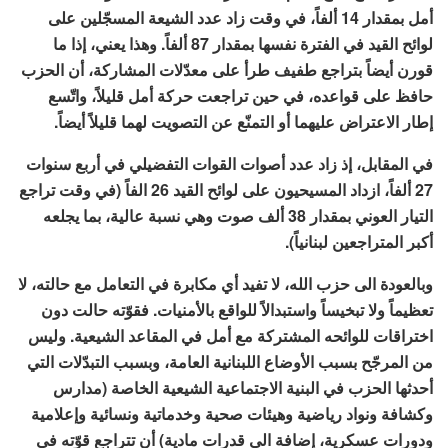
أمل بمقدار 14 ألفاً، في وقت زاد عدد الشيعة المسجّلين على
لوائح القيد في الفترة نفسها بمقدار 87 ألفاً. وهذا يعني، إذا ما
قورن أيضاً بتراجع طفيف طرأ على معدّلات المشاركة، أن الحزب
حافظ على قواعده، في حين تراجعت حركة أمل قليلاً، واتّسع
إطار الاعتراض عليهما أو التمنّع عن التصويت لهما قليلاً أيضاً.
في المقابل، إذ زاد عدد أصوات القوات التفضيلي في أربع سنوات
27 ألفاً، ازداد المسيحيون على لوائح القيد 26 الفاً (في وقت تراجع
التيار العوني بمقدار 38 ألف صوت وهي نسبة عالية، بما يجلعه
أكبر المتراجعين لبنانياً).
وبالعودة الى حزب الله،
لا تفيد أي مكابرة في التعامل مع حالته، لا
تعظيماً ولا تبخيساً واستبدالاً للواقع بالأمنيات
. فقوّته حالت دون
اختراقات للوائحه المشتركة مع أمل في المقاعد الشيعية. وليس
من المرجّح بسبب الأوضاع اللبنانية العامة، وبسبب التبدّلات التي
أحدثها الحزب في البنية الاجتماعية الشيعية الخاصة (مدارس
وكشافة ونواد رياضية وهيئات صحية وخدماتية ونسائية وإعلامية
ودورات عسكرية، إضافة الى قدرات مادية) أن تتراجع قوّته في