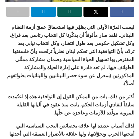
ليست المرّة الأولى التي يظهّر فيها استحقاقٌ عمقَ أزمة النظام
اللبناني. فلقد صار مألوفاً أن يذكّرنا كل انتخاب رئاسي بعد فراغ،
وكل تشكيل حكومي بعد طول انتظار، وكل انتخاب نيابي بعد
تردّد،
بأنّ التوافقية التي تحكم لبنان نظرياً ترنّحت
وأنّ فلسفتها
المفترض بها تسهيل الحياة السياسية وضمان مشاركة ممثّلي
الطوائف فيها، لم تعد قادرة على إدارة الحياة والمشاركة
المذكورتين (بمعزل عن سوء حصر اللبنانيين واللبنانيات بطوائفهم
أصلاً).
أكثر من ذلك، بات من الممكن القول إن التوافقية هذه إذ اعتُمدت
سابقاً لتفادي أزمات الحكم،
باتت منذ عقود في آلياتها القليلة
المرونة مولّدة للأزمات وعاجزة عن حلّها
.
لذلك أسباب عديدة لها علاقة بخصائص النخب السياسية التي
أنتجتها الحرب وتحوّلاتها، ولها علاقة بالأضرار العميقة التي أحدثها