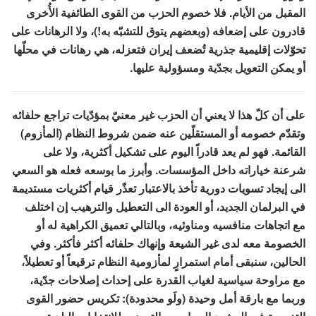
المقبل من الأيام. فلا خصوم الحزب من القوى الطائفية الأُخرى
قادرون على إضعافه (وبعضهم يتوق للتشبّه به!)، ولا الرهانات على
تحوّلات إقليمية جذرية تُضعف إيران فتعزله، هي رهانات في محلّها
أو يمكن التعويل بجدّية ومسؤولية عليها.
على أن كلّ هذا لا يعني أن الحزب غير معنيّ بمؤدّيات تراجع حلفائه
وتقدّم خصومه أو المستقلّين عنه ضمن شروط النظام (المأزوم)
القائمة. فهو لم يعد قادراً اليوم على تشكيل أكثرية، ولا على
شرعنة خياراته داخل المؤسسات. وأبرز ما بوسعه فعله هو السعي
الى إيجاد تسويات دورية تأخذ بالاعتبار تعذّر قيام أكثريات مستديمة
في البرلمان الجديد، أو العودة الى التعطيل والترهيب إن اختلف
مع اتجاهات منافسيه ومناوئيه، وبالتالي تعميق الكراهية له أو
الخصومة معه لدى غير الشيعة وإنهاك حلفائه أكثر فأكثر. وفي
الحالين، سنبقى أمام استمرارٍ لمأزومية النظام ترقيعاً أو تعطيلاً،
مع مراوحة سياسية لغياب القدرة على إحداث إصلاحات جدّية،
وربما مع بارقة أمل وحيدة (ولَو محدودة): تكريس حضور القوى