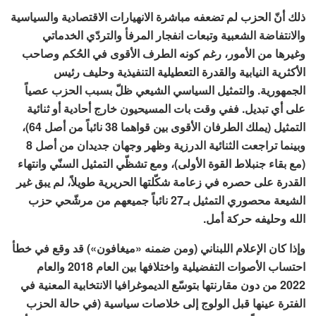
ذلك أنّ الحزب لم تضعفه مباشرة الانهيارات الاقتصادية والسياسية
والانتفاضة الشعبية وتبعات انفجار المرفأ والتردّي الخدماتي
وغيرها من الأمور، رغم كونه الطرف الأقوى في الحُكم وصاحب
الأكثرية النيابية والقدرة التعطيلية التنفيذية وحليف رئيس
الجمهورية. والتمثيل السياسي الشيعي ظلّ بسبب الحزب عصياً
على أي تبديل. ففي وقت بات المسيحيون خارج أحادية أو ثنائية
التمثيل (يملك الطرفان الأقوى بين قواهما 38 نائباً من أصل 64)،
وبينما تراجعت الثنائية الدرزية وظهر وجهان جديدان من أصل 8
(مع بقاء جنبلاط القوة الأولى)، ومع تشظّي التمثيل السنّي وانتهاء
القدرة على حصره في زعامة شكّلتها الحريرية طويلاً، لم يبق غير
الشيعة محصوري التمثيل بـ27 نائباً جميعهم من مرشّحي حزب
الله وحليفه حركة أمل.
وإذا كان الإعلام اللبناني (ومن ضمنه «ميغافون») قد وقع في خطأ
احتساب الأصوات التفضيلية واختلافها بين العام 2018 والعام
2022 من دون مقارنتها بتوسّع الديموغرافيا الانتخابية المعنية في
الفترة عينها قبل الولوج إلى خلاصات سياسية (في حالة الحزب