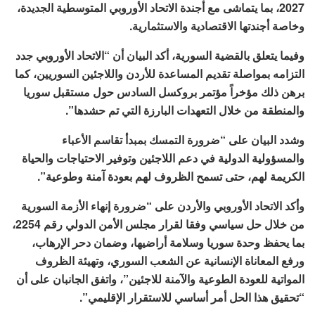
2027، بما يتماشى مع أجندة الاتحاد الأوروبي المتوسطية الجديدة،
وخاصة أجندتها الاقتصادية والاستثمارية.
وفيما يتعلق بالقضية السورية، أكد البيان أن “الاتحاد الأوروبي جدد
التزامه بمواصلة تقديم المساعدة للأردن واللاجئين السوريين، كما
برهن ذلك مؤخراً مؤتمر بروكسل السادس حول مستقبل سوريا
والمنطقة من خلال التعهدات البارزة التي تم حشدها”.
وشدد البيان على “ضرورة التمسك بمبدأ تقاسم الأعباء
والمسؤولية الدولية في دعم اللاجئين وتوفير الاحتياجات والحياة
الكريمة لهم، حتى تسمح الظروف لهم بعودة آمنة وطوعية”.
وأكد الاتحاد الأوروبي والأردن على “ضرورة إنهاء الأزمة السورية
من خلال حل سياسي وفقا لقرار مجلس الأمن الدولي رقم 2254،
بما يحفظ وحدة سوريا وسلامة أراضيها، وضمان دحر الإرهاب،
ورفع المعاناة الإنسانية عن الشعب السوري، وتهيئة الظروف
المواتية للعودة الطوعية والآمنة للاجئين”، واتفق الجانبان على أن
“تحقيق هذا الحل أمر أساسي للاستقرار الإقليمي”.