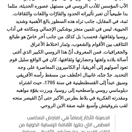
الأب المؤسس للأدب الروسي في مستهل عصوره الحديثة، مثلما
بدا طبيعياً أن تعبر تأثيراته الحدود والقارّات واللغات والثقافات.
ثمة، في المقابل، جانب تراه هذه السطور بالغ الأهمية وشديد
الحيوية، ليس في تثمين منجز بوشكين الإجمالي ومكانته في آداب
روسيا وثقافتها، فحسب؛ بل كذلك من جانب آخر خاصّ هو طبائع
التثاقف بين الأقوام والشعوب، وثمار اختلاط الأعراق
والجغرافيات. فمن المعروف أنّ هذا الروسي الكبير الذي أغنى
أصالة بلاده ولغتها وحضارتها وثقافتها، كان في الواقع سليل قوم
تعود أصولهم إلى أفريقيا، أو الكاميرون المعاصرة على وجه
التحديد. جدّ جدّه، غانيبال اختُطف من مسقط رأسه الأفريقي
وسيق عبداً إلى القسطنطينية في سنة 1705، حيث اشتراه
دبلوماسي روسي واصطحبه إلى روسيا، وبرزت بقوّة مواهبه
ومقدرته الفكرية في بلاط بطرس الأكبر حتى أنّ القيصر منحه
لقب بتروفيتش وأسبغ عليه صفة الابن الروحي.
الحصيلة الأكثر إنصافاً هي افتراض المكاسب
العظمى التي جنتها الثقافة الإنسانية الكونية من
اللقاء الفريد بين جذر بوشكين الأفريقي وجذوة