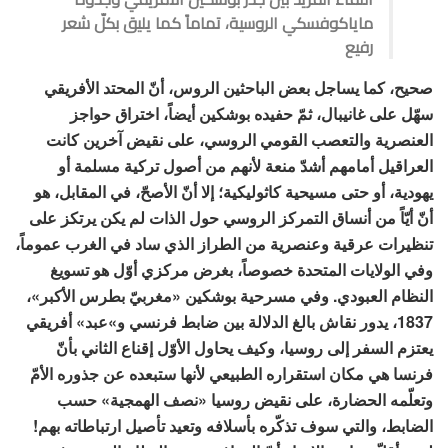
ماياكوفسكي الروسية، تماماً كما يليق بكلّ شعر
رفيع
صحيح، كما يساجل بعض الباحثين الروس، أنّ المحتد الأفريقي
سهّل على غانيبال، ثمّ حفيده بوشكين أيضاً، اختراق حواجز
العنصرية والتعصب القومي الروسي، على نقيض آخرين كانت
العراقيل أمامهم أشدّ منعة لأنهم من أصول تركية مسلمة أو
يهودية، أو حتى مسيحية كاثوليكية؛ إلا أنّ الأصحّ، في المقابل، هو
أنّ أيّاً من أنساق التمركز الروسي حول الذات لم يكن يرتكز على
تنظيرات عرقية وعنصرية من الطراز الذي ساد في الغرب عموماً،
وفي الولايات المتحدة خصوصاً، بغرض مركزي أوّل هو تسويغ
النظام العبودي. وفي مسرحية بوشكين «مغربيّ بطرس الأكبر»،
1837، يدور نقاش بالغ الدلالة بين ضابط فرنسي و»عبد» أفريقي
يعتزم السفر إلى روسيا، وكيف يحاول الأوّل إقناع الثاني بأنّ
فرنسا هي مكان استقراره الطبيعي لأنها ستبعده عن جذوره الأمّ
وتعلّمه الحضارة، على نقيض روسيا «نصف الهمجية» حسب
الضابط، والتي سوف تذكّره بأسلافه وتعيد تأصيل ارتباطاته بهم!