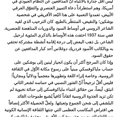
ليس أقلّ جدارة بالانتباه أنّ المدافعين عن النظام العبودي في
أمريكا، وهم استطراداً دعاة التمييز العنصري والتفوّق العرقي
الأبيض، تعمدوا التعمية على هذا البُعد الأفريقي في شخصية
بوشكين؛ والنقيض، المنتظَر بالطبع، كان الترحيب الذي لقيه
الشاعر الروسي في أوساط السود والدوريات المناهضة للعنصرية.
ففي سنة 1937 احتفت هذه الأوساط بالذكرى المئوية لرحيل
الشاعر، بل ذهب البعض إلى درجة إقامة أنشطة مشتركة تحتفي
به وبالكاتب الأسود فردريك دوغلاس أحد كبار المدافعين عن
حقوق السود.
وإذا كان المرجح أكثر أن يكون انحياز لينين إلى بوشكين على
حساب ماياكوفسكي مبنياً على رسوخ مكانة الأوّل في الثقافة
الروسية، وخاصة إثراء اللغة وتطويرها معجمياً ودلالياً ومجازياً؛
فليس أقلّ ترجيحاً أنّ الفتور النسبي في حماسه لشعر الثاني
انبثق، أيضاً، من حقائق انتماء ماياكوفسكي إلى حداثة نخبوية لم
تكن تزيد الجذوة الروسية اتقاداً كافياً يُشبع طموحات القائد
البلشفي إلى شحن الجموع وتعبئتها. ولعلّ الحصيلة الأكثر إنصافاً
هي افتراض المكاسب العظمى التي جنتها الثقافة الإنسانية الكونية
من اللقاء الفريد بين جذر بوشكين الأفريقي وجذوة ماياكوفسكي