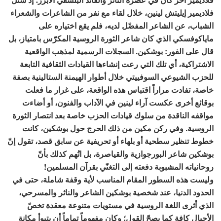
فلاديمير إيليتش لينين، خلال لقاء مع نفر من الشاعرات والشعراء
الشباب، عن الشاعر المفضّل لديه، فلم يقع اختياره على
ماياكوفسكي الذي كان شاعر الثورة الروسية المكرّس بامتياز، بل
قال على الفور: بوشكين. السجلات الرسمية لمذهب الواقعية
الاشتراكية، أي تلك التي رعت إنشاءها القيادات الثقافية التابعة
للحزب الشيوعي السوفييتي خلال أطوار الهيمنة الستالينية بصفة
خاصة، تفادت مراراً اقتباس هذه الواقعة، على غرار ما فعلت
بوقائع أخرى عكست آراء لينين في الآداب والفنون، أو أضاءت
مواقفه الناقدة من سلوك قيادات الحزب خاصة بعد انتصار الثورة
الروسية. وفي ركن مكين من ذلك الحرج حول بوشكين، كانت
خطوط تنظير سطحية أو بلهاء أو تحريفية عن سابق قصد، تقول إنّ
بوشكين شاعر البورجوازية والقياصرة، بل اتُهم كذلك بأنّ
روحانياته المشبوبة دفعته إلى التغنّي بقرآن المسلمين!
وليست هذه السطور المقام المناسب لأية وقفة شاملة، حتى في
الحدود الدنيا، عند شخصية بوشكين الشاعر والناثر والمسرحي،
الذي أثرى اللغة الروسية في مستويات متنوعة معقدة تخصّ
الأجيال كافة كما يصحّ القول؛ وكان مفهوماً تماماً أن يتبوأ مكانة