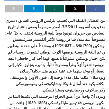
بين الفضائل القليلة التي تُحسب للرئيس الروسي السابق دميتري
مدفيديف أنه، يوم 7/6/2011، أصدر مرسوماً يقضي باعتبار تاريخ
السادس من حزيران (يونيو) يوماً للغة الروسية يُحتفى به كلّ عام؛
مستوحياً عيد ميلاد شاعر روسيا الأكبر ألكسندر سيرغييفتش
بوشكين (6/6/1799 – 10/2/1837)، ومشدداً على «حفظ وتطوير
ودعم اللغة الروسية بوصفها الإرث الوطني لشعوب روسيا». لم
يكن اختيار بوشكين عشوائياً بالطبع، فهذا أحد كبار حافظي اللغة
الروسية شعراً أوّلاً ونثراً ومسرحاً تالياً، وتأثيره يتجاوز الكبار إلى
الصغار أو يوحّد بينهما عند عتبة كبرى مثل حكاية ّرسلان
ولودميلا»؛ مثلما ينقل هذه الوحدة إلى فنون الأوبرا والموسيقى
الكلاسيكية عند أمثال غلينكا وتشايكوفسكي وموسورسكي
وكورساكوف ورحمانينوف وسترافنسكي.
ويتردد أنّ واحداً من أعمق الجراح النرجسية التي تكبدها الشاعر
الكبير الروسي فلاديمير ماياكوفسكي (1893-1939) جاءت من
فلاديمير آخر كان في عصره الثائر والقائد البلشفي الأبرز؛ إذْ سُئل