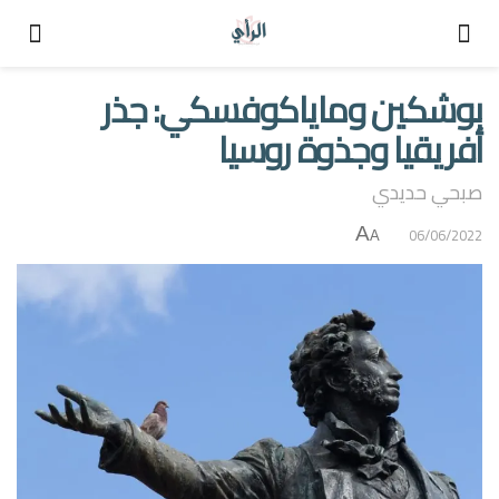
بوشكين وماياكوفسكي: جذر
أفريقيا وجذوة روسيا
صبحي حديدي
A
06/06/2022
A