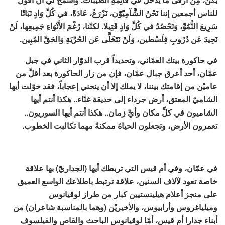
للناس أجمعين إننا نَحْنُ الشَّآمِيّوّن، نَزْرَعُ، عَادَةً، في كُلِّ وَادٍ نَبَاتًا
سَرِيعَ النُّمُوِّ، وَنَحْصُدُ في كُلِّ وَادٍ قَتِيلا. لكنّنا، رُغْمَ الأَنْوَاءِ جَمِيعِها، لَنْ
نَحِيدَ عَن دُرُوبِ فِلَسْطين، وَلَنْ نَتَخَلَّى عَن الحُرِّيَةِ وَالحَقِّ المُبِين.
في حاكورة بيتك العمّاني، وتحديداً قرب الدوّار الثاني في جبل
عمّان، أحد أعرق جبال عمّان، فإن من زار الحاكورة بعد أقلِّ من
عاميْن من إقامتك بيننا، لا يملك إلا أن ينحني إعجاباً، فقد حوّلت أيها
الشاميّ المعتق، أرض جرداء إلى حديقة غنّاء.. هكذا أنتم أيها
الشاميون في كلِّ مكان وأيِّ زمان.. هكذا أنتم أيها السوريون..
تعمرون الأرض، وتجعلون الحياةَ ممكنةً مهما تكالبت الخطوب.
في عمّان، وفي أم قيس التي تربطك أيها (الجداريّ) بها علاقة
خاصة تعود لآلاف السنين، علاقة ترتبط باطلاعك الواسع العميق
على منجز أعلام هيلينستيين كبار من طراز لوقيانوس
وميلياغروس وأرابيوس، والأخيريْن (وهما بالمناسبة شاعران) من
أبناء جدارا أم قيس، أمّا لوقيانوس الباحث والقاص والفيلسوف