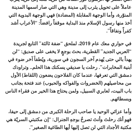
عاملاً على تحويل يثرب إلى مدينة وهي التي صار اسمها المدينة
المنوّرة، وأما الوجهة المقابلة (المضادة) فهي الوجهة البدوية التي
أخذ منها رسول الإسلام منذ البداية موقفاً رافضاً: “الأعراب أشد
كفراً ونفاقاً”.
في حواري معك عام 2019، لملحق “ضفة ثالثة” التابع لجريدة
“العربي الجديد” القطرية، بحتَ بوجعٍ لا يخفى على صديق: “لن
يهدأ بالي حتى يُهدم آخر السجون في سورية، ويُطفأ آخر ضوء في
أبنية المخابرات”. رحلت يا صديقي يسكنك هذا الحلم.. وتراودك
دمشق التي تعرفها، عندما كان الفلاحون يضعون (اللقاط) الأول
من محاصيلهم (الخضروات والفواكه والحبوب) عند فتحة بجانب
باب البيت، لعابري السبيل، ولمن يحتاج هذا الخير من فقراء الناس
وبسطائهم.
وأما عزائي الوحيد يا صاحب الرحلة الكبرى من دمشق إلى حيفا،
فهو أنك رحلتَ وأنتَ تصرخُ بوجهِ الجنرال: “إن مكتبتي السريّة هي
مكتبة الأجداد التي لن تصل إليها أيها الطاغية الصغير”.