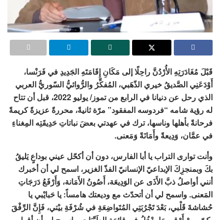
قَبْلَ مُغَادَرَتِهِ الأُرْدُنَّ راحِلًا إلى مَكَانِ إِقَامَتَهِ الجَدِيدِ في فَرَنْسا،
أَوْدَعَنِي الصَّديقُ خيري الذّهَبي، المُفكِّرُ والرُّوائيُّ السّوريُّ العربي
الذي رحل عن دنيانا في الرابع من تموز/ يوليو 2022، قبل أن تتاح
له رؤية شامه “فردوسه المفقود” مرّة ثانيةً، محررةً عزيزةً كريمةً
فرحانةً بأهلها وناسها، ترك في عهدتي بعضَ نباتاتِ حَدِيقَتِه المِغناءِ
في عمَّان، وَدِيعةً وأَمَانَةً وَمَعنى.
وأنت توارى التراب يا أبا الفارس، دون أن أكحّل عيني بوداعٍ يَليقُ
بكَ وبمنجزِكَ الإبداعيّ الإنسانيّ الفذّ الغزير، اسمح لي أن أخبرك
أنني أواصلُ ذبَّ الأَذَى عن الوَدِيعَة، أَصُونُ الأَمَانة، وَأَرْفَعُ دَرَجَاتِ
المَعنى. واسمح لي أن أتحدّث مع وديعتك هامساً: يا حَبايْبي يا
حُشاشةَ قَلْبي، بَعْدَ تَجْرُبَتِي المُتَواضِعَةِ في شُرْفَةِ بيْتي، فَإِنَّ الرِّفْقَ
بكنّ، مِنْ أَرْقى مَا يدْخُلُ في قائِمَةِ الطَيِّبَات. واسمح لي أن أقول