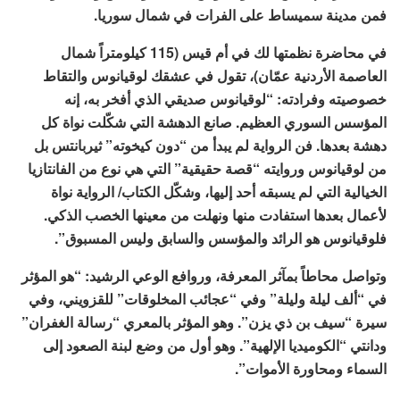
فمن مدينة سميساط على الفرات في شمال سوريا.
في محاضرة نظمتها لك في أم قيس (115 كيلومتراً شمال
العاصمة الأردنية عمّان)، تقول في عشقك لوقيانوس والتقاط
خصوصيته وفرادته: “لوقيانوس صديقي الذي أفخر به، إنه
المؤسس السوري العظيم. صانع الدهشة التي شكّلت نواة كل
دهشة بعدها. فن الرواية لم يبدأ من “دون كيخوته” ثيربانتس بل
من لوقيانوس وروايته “قصة حقيقية” التي هي نوع من الفانتازيا
الخيالية التي لم يسبقه أحد إليها، وشكّل الكتاب/ الرواية نواة
لأعمال بعدها استفادت منها ونهلت من معينها الخصب الذكي.
فلوقيانوس هو الرائد والمؤسس والسابق وليس المسبوق”.
وتواصل محاطاً بمآثر المعرفة، وروافع الوعي الرشيد: “هو المؤثر
في “ألف ليلة وليلة” وفي “عجائب المخلوقات” للقزويني، وفي
سيرة “سيف بن ذي يزن”. وهو المؤثر بالمعري “رسالة الغفران”
ودانتي “الكوميديا الإلهية”. وهو أول من وضع لبنة الصعود إلى
السماء ومحاورة الأموات”.