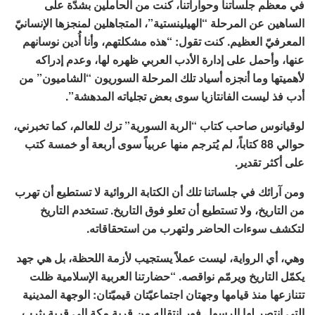
في معظم جلساتنا وحواراتنا، كنت من الحاملين بشدّة على
الساهين عن المرحلة “الهيلينستية”، المتجاهلين لمنجزها الإنسانيّ
المعرفيّ العظيم. كنت تقول: “هذه مشكلتهم، وأنا أُدين نوسانهم
عنها، وأحمل على إدارة الأدب العربي ظهره لها، وعدم إدراكه
لأهميتها وما أنجزه أسياد تلك المرحلة السوريون “الشاميون” من
أدب فذ ليست الفانتازيا سوى بعض تجلياته المدهشة”.
لوقيانوس صاحب كتاب “الربة السورية” ترك للعالم، كما تخبرني،
حوالي 88 كتاباً، لم يُترجم منها عربياً سوى أربعة أو خمسة كتب
على أكثر تقدير.
ومن آرائك في جلساتنا تلك أن الكتابة الروائية لا تستطيع أن تهرب
من التاريخ، ولا تستطيع أن تعلو فوق التاريخ. تستخدم التاريخ
لتكشف سوءات الحاضر ولتهرب من استحقاقاته.
وهي، أي الرواية، ليست عملاً يستجيب لأزمة اللحظة، بل هي جهد
يكمّل التاريخ ويرمّم نواقصه. “حضارتنا العربية الإسلامية ظلت
تتنازعها منذ قيامها وجهتان اجتماعيّتان قيميّتان: الوجهة المدينية
التي انتصر لها الرسول فور انتقاله من قرية مكة إلى قرية يثرب