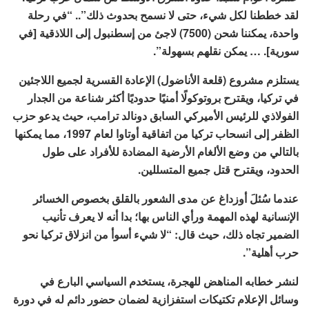
لقد خططنا لكل شيء، حتى لا نسمح بحدوث ذلك”.. “في رحلة
واحدة، يمكننا شحن (7500) لاجئ من إسطنبول إلى اللاذقية [في
سورية]. … يمكن نقلهم بسهولة”.
يستلزم مشروع (قلعة الأناضول) الإعادة القسرية لجميع اللاجئين
في تركيا، ويقترح بروتوكولًا أمنيًا حدوديًا أكثر شناعة من الجدار
الفولاذي للرئيس الأميركي السابق دونالد ترامب، حيث يدعو حزب
الظفر إلى انسحاب تركيا من اتفاقية أوتاوا لعام 1997، مما يمكنها
بالتالي من وضع الألغام الأرضية المضادة للأفراد على طول
الحدود، ويقترح قتل جميع المتسللين.
عندما سُئلَ أوزداغ عن مدى الشعور بالقلق بخصوص الخسائر
الإنسانية لهذه المهمة ورأي الناس بها؛ بدا أنه لا يعرف تأنيب
الضمير تجاه ذلك، حيث قال: “لا شيء أسوأ من انزلاق تركيا نحو
حرب أهلية”.
لنشر خطابه المناهض للهجرة، يستخدم السياسي البارع في
وسائل الإعلام تكتيكات استفزازية لضمان حضور دائم له في دورة