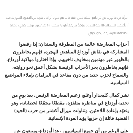
امرأة كردية تهرب من خراطيم المياه خلال اشتباكات مع جنود أتراك بالقرب من الحدود السورية، بعد
أن أغلقت السلطات التركية الحدود مؤقتًا في 22 أيلول/ سبتمبر 2014. تصوير بولنت كيليج/ وكالة
الصحافة الفرنسية عبر صور جيتي
أحزاب المعارضة عالقة بين المطرقة والسندان: إذا رفضوا
المشاركة في نقاش أوزداغ المناهض للهجرة، فإنهم يخاطرون
بالظهور غير مهتمين بمخاوف ناخبيهم، وإذا اختاروا مواكبة أوزداغ،
فإنهم يخاطرون بجر الأحزاب الرئيسة بشكل أعمق نحو روايته،
والسماح لحزب جديد من دون مقاعد في البرلمان بإملاء المواضيع
السياسية.
نشر كمال كليجدار أوغلو، زعيم المعارضة الرئيس، بعد يومٍ من
تحديه أوزداغ في مناظرة متلفزة، مقطعًا مجمّعًا لخطاباته، وهو
يتعهّد بإعادة اللاجئين. وتناولت ميرال أكشنر من حزب (الجيد)
القضية قائلة إن حزبها يؤيد العودة الإنسانية.
على الرغم من أن جميع السياسيين -عدا أوزداغ- يمتنعون عن