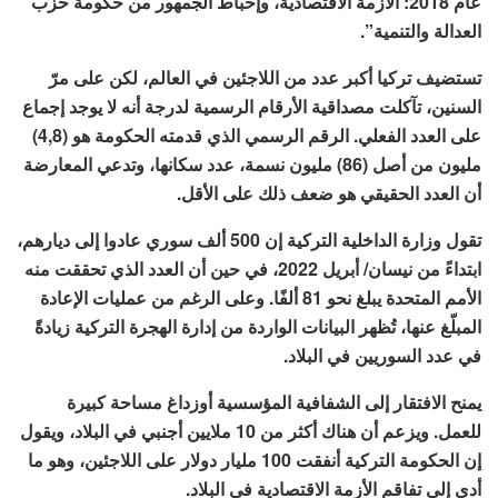
عام 2018: الأزمة الاقتصادية، وإحباط الجمهور من حكومة حزب
العدالة والتنمية”.
تستضيف تركيا أكبر عدد من اللاجئين في العالم، لكن على مرّ
السنين، تآكلت مصداقية الأرقام الرسمية لدرجة أنه لا يوجد إجماع
على العدد الفعلي. الرقم الرسمي الذي قدمته الحكومة هو (4,8)
مليون من أصل (86) مليون نسمة، عدد سكانها، وتدعي المعارضة
أن العدد الحقيقي هو ضعف ذلك على الأقل.
تقول وزارة الداخلية التركية إن 500 ألف سوري عادوا إلى ديارهم،
ابتداءً من نيسان/ أبريل 2022، في حين أن العدد الذي تحققت منه
الأمم المتحدة يبلغ نحو 81 ألفًا. وعلى الرغم من عمليات الإعادة
المبلّغ عنها، تُظهر البيانات الواردة من إدارة الهجرة التركية زيادةً
في عدد السوريين في البلاد.
يمنح الافتقار إلى الشفافية المؤسسية أوزداغ مساحة كبيرة
للعمل. ويزعم أن هناك أكثر من 10 ملايين أجنبي في البلاد، ويقول
إن الحكومة التركية أنفقت 100 مليار دولار على اللاجئين، وهو ما
أدى إلى تفاقم الأزمة الاقتصادية في البلاد.