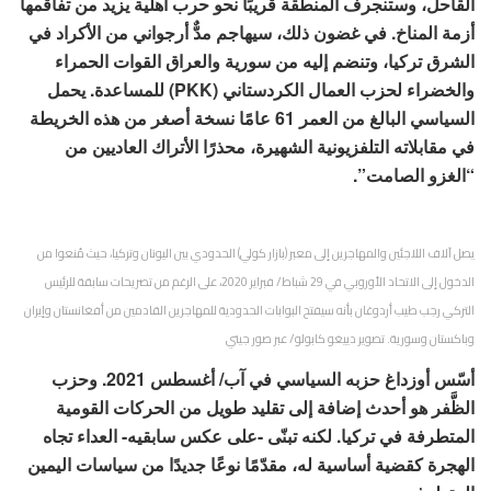
القاحل، وستنجرف المنطقة قريبًا نحو حرب أهلية يزيد من تفاقمها
أزمة المناخ. في غضون ذلك، سيهاجم مدٌّ أرجواني من الأكراد في
الشرق تركيا، وتنضم إليه من سورية والعراق القوات الحمراء
والخضراء لحزب العمال الكردستاني (PKK) للمساعدة. يحمل
السياسي البالغ من العمر 61 عامًا نسخة أصغر من هذه الخريطة
في مقابلاته التلفزيونية الشهيرة، محذرًا الأتراك العاديين من
“الغزو الصامت”.
يصل آلاف اللاجئين والمهاجرين إلى معبر (بازار كولي) الحدودي بين اليونان وتركيا، حيث مُنعوا من
الدخول إلى الاتحاد الأوروبي في 29 شباط/ فبراير 2020، على الرغم من تصريحات سابقة للرئيس
التركي رجب طيب أردوغان بأنه سيفتح البوابات الحدودية للمهاجرين القادمين من أفغانستان وإيران
وباكستان وسورية. تصوير دييغو كابولو/ عبر صور جيتي
أسّس أوزداغ حزبه السياسي في آب/ أغسطس 2021. وحزب
الظَّفر هو أحدث إضافة إلى تقليد طويل من الحركات القومية
المتطرفة في تركيا. لكنه تبنّى -على عكس سابقيه- العداء تجاه
الهجرة كقضية أساسية له، مقدّمًا نوعًا جديدًا من سياسات اليمين