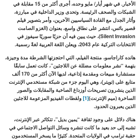
الأخبار. في شهر أيار/ مايو وحده، أجرى أكثر من 15 مقابلة في
الشبكات والصحف الرئيسة. وتحدى وزير الداخلية في مبارزة،
وأثار الجدل مع القادة السياسيين الآخرين، وأمر بتصوير فيلم
قصير بائس، انتشر على نطاق واسع، بعنوان (الغزو الصامت
Silent Invasion)، حيث يبين فيه أن حزبًا سوريًا سيفوز في
الانتخابات التركية عام 2043، ويعلن اللغة العربية لغةً رسمية.
هانده كاراجاسو
، منتجة الفيلم، التي احتجزتها الشرطة مدة وجيزة،
بتهمة “نشر معلومات مضللة عن اللاجئين”، كانت تعمل سابقًا
مستشارة مبيعات ومقدمة إذاعية، لديها الآن أكثر من 170 ألف
متابع على (تويتر)، وهي اليوم جزء من شبكة مستخدمي الإنترنت
الذين ينشرون تصريحات أوزداغ الصاخبة والمقابلات والصور
الساخرة (ميم الإنترنت)
[1]
ولقطات الفيديو المزعومة للاجئين
الذين يعبرون الحدود.
هناك دلائل على وجود ثقافة “يمين بديل”، تتكاثر عبر الإنترنت،
تشبه إلى حد بعيد ما كانت تنشره وسائل التواصل الاجتماعي في
حقبة ترامب في الولايات المتحدة. كثيرًا ما يسخر المستخدمون