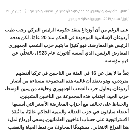
أطفال لاجئون سوريون يلعبون وخلفهم صورة لأردوغان في مخيم (كهرمان مرعش) للاجئين، في 19
أيلول/ سبتمبر 2019. تصوير بوراك كارا/ صور جيتي
على الرغم من أن أوزداغ ينتقد حكومة الرئيس التركي رجب طيب
أردوغان الإسلامية الموجودة في الحكم منذ 20 عامًا، لكن هدفه
الرئيس هو المعارضة. فهو كثيرًا ما يتهم حزب الشعب الجمهوري
المعارض الرئيس، الذي أسسه أتاتورك عام 1923، بالتخلّي عن
قيم مؤسسه.
يَعدُّ ما لا يقل عن 16 في المئة من الناخبين في تركيا أنفسَهم
مترددين، وهو يعتقد أن غالبية هذه المجموعة مستاءة من أنصار
أردوغان. يحاول حزب الشعب الجمهوري وحليفه من يمين الوسط،
حزب الجيد، اجتذاب هذه المجموعة من الناخبين المتدينين،
والحفاظ على تحالف مع أحزاب المعارضة الأصغر التي أسسها
أعضاء سابقون في حزب العدالة والتنمية الحاكم. غالبًا، ما تُنفَذ
الاستراتيجية على حساب الناخبين العلمانيين. يسعى أوزداغ لملء
هذا الفراغ الانتخابي، مستهدفًا المخاوفَ من نمط الحياة والغضب