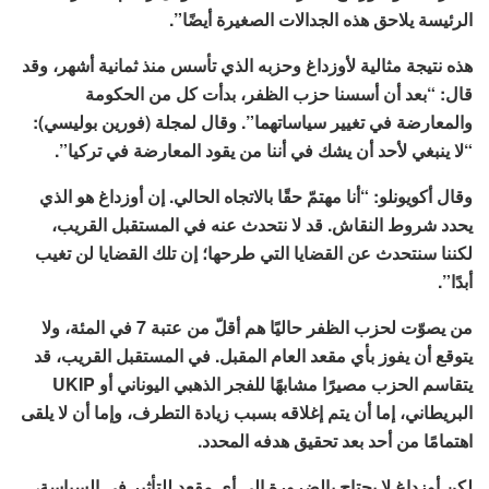
الرئيسة يلاحق هذه الجدالات الصغيرة أيضًا”.
هذه نتيجة مثالية لأوزداغ وحزبه الذي تأسس منذ ثمانية أشهر، وقد
قال: “بعد أن أسسنا حزب الظفر، بدأت كل من الحكومة
والمعارضة في تغيير سياساتهما”. وقال لمجلة (فورين بوليسي):
“لا ينبغي لأحد أن يشك في أننا من يقود المعارضة في تركيا”.
وقال أكويونلو: “أنا مهتمّ حقًا بالاتجاه الحالي. إن أوزداغ هو الذي
يحدد شروط النقاش. قد لا نتحدث عنه في المستقبل القريب،
لكننا سنتحدث عن القضايا التي طرحها؛ إن تلك القضايا لن تغيب
أبدًا”.
من يصوّت لحزب الظفر حاليًا هم أقلّ من عتبة 7 في المئة، ولا
يتوقع أن يفوز بأي مقعد العام المقبل. في المستقبل القريب، قد
يتقاسم الحزب مصيرًا مشابهًا للفجر الذهبي اليوناني أو UKIP
البريطاني، إما أن يتم إغلاقه بسبب زيادة التطرف، وإما أن لا يلقى
اهتمامًا من أحد بعد تحقيق هدفه المحدد.
لكن أوزداغ لا يحتاج بالضرورة إلى أي مقعد للتأثير في السياسة،