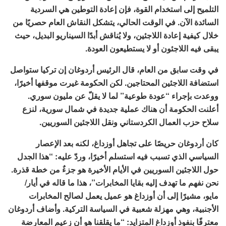
التلميح إلى استخدام القوة، فإن إعادة التوطين هي السردية
السائدة الآن. في الوقت الحالي، يتشكل النقاش العام حصريًا من
خلال كيفية إعادة اللاجئين، ولا يُناقش أبدًا السيناريو البديل، حيث
يبقى فيه اللاجئون أو لا يستطيعون العودة.
في وقت سابق من العام، قال الرئيس أردوغان إن تركيا ستواصل
استضافة اللاجئين المحتاجين. لكن الحكومة غيرت موقفها أخيرًا،
ووعدت بإجراء “عودة طوعية” لما لا يقلّ عن مليون سوري.
أعلنت الحكومة أن هناك عملية جديدة في شمال سورية، لنزع
سلاح حزب العمال الكردستاني ونقل اللاجئين السوريين.
كان أردوغان حريصًا على تجاهل أوزداغ، لكنه بعد الإعصار
السياسي الذي تسبب فيه استسلم أخيرًا، وردّ عليه: “هذا الجدل
حول اللاجئين السوريين في الأيام الأخيرة هو جزءٌ من خطة قذرة.
نحن نفهم ما تهدف إليه بقايا المخابرات”، هذا ما قاله في أيار/
مايو، مشيرًا إلى أن أوزداغ هو عميل يعمل لصالح المخابرات
الأجنبية، وهي مهزلة شعبية في السياسة التركية. وأضاف أردوغان
معترفًا بنفوذ أوزداغ المتزايد: “ما يقلقنا هو أن زعيم المعارضة