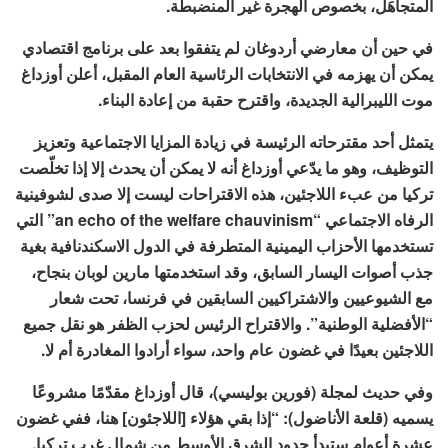
المتجاهَل، بخصوص الهجرة غير المنضبطة.
في حين أن معارضي أردوغان لم يتفقوا بعد على برنامج اقتصادي
يمكن أن يهزمه في الانتخابات الرئاسية العام المقبل، أعلن أوزداغ
موت الليبرالية الجديدة، واقترح حقبة من إعادة البناء.
يتمثل أحد مقترحاته الرئيسة في زيادة المزايا الاجتماعية وتعزيز
التوظيف، وهو ما يدّعي أوزداغ أنه لا يمكن أن يحدث إلا إذا تخلّصت
تركيا من عبء اللاجئين، هذه الاقتراحات ليست إلا صدى لشوفينية
الرفاه الاجتماعي “an echo of the welfare chauvinism” التي
تستخدمها الأحزاب اليمينية المتطرفة في الدول الاسكندنافية بغية
جذب أصوات اليسار السابق، وقد استخدمتها مارين لوبان بنجاح،
مع الشيوعيين والاشتراكيين السابقين في فرنسا، تحت شعار
“الأفضلية الوطنية”. والاقتراح الرئيس لحزب الظفر هو نقل جميع
اللاجئين بعيدًا في غضون عام واحد، سواء أرادوا المغادرة أم لا.
وفي حديث لمجلة (فورين بوليسي)، قال أوزداغ مقدّمًا مشروعًا
يسميه (قلعة الأناضول): “إذا بقي هؤلاء [اللاجئون] هنا، ففي غضون
عشرة أعوام ستبدأ حدود الشرق الأوسط من شمال غرب تركيا.