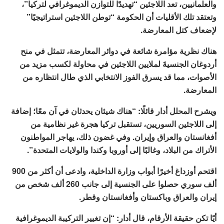
والعلمانيين، تعد اللاجئين “تهديدًا للتوازن الديموغرافي لتركيا”،
وتعتقد تلك الأقليات أن الحكومة “توطن اللاجئين استراتيجيًا”
لإضعاف كتل المعارضة.
هناك نظرية مؤامرة شائعة في دوائر المعارضة، تتمثل في منح
أردوغان الجنسيةَ لملايين اللاجئين في محاولة لكسب مزيد من
الأصوات، مما قد يسرق الفوز الانتخابي الذي طال انتظاره من
المعارضة.
ويشرح المحلل أدار قائلًا: “هناك شيئان يحدثان في آن معًا؛ إضافة
إلى اللاجئين السوريين، تستقبل تركيا هجرة غير نظامية من
أفغانستان والعراق وإيران. وفي غضون ذلك، يهاجر المواطنون
الأتراك من البلاد، وغالبًا إلى أوروبا وكندا والولايات المتحدة”.
اقتحم أوزداغ أخيرًا أبواب وزارة الداخلية، وادعى أن أكثر من 900
ألف سوري حصلوا على الجنسية إلى جانب 260 ألف شخص من
إيران والعراق وباكستان وأفغانستان وقطر.
أيًا تكن حقيقة الأرقام، قال أدار: “إن تغيير التركيبة الديموغرافية