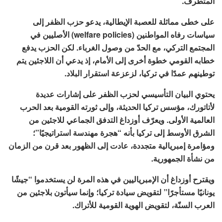
المتطرف.
على خطى مماثلة للعصبة الإيطالية، يدعو حزب الظفر إلى
سياسات رفاه المواطنين (welfare policies) الأصليين في
المجتمع التركي، مع الحدّ من وصول الغرباء. لكن الحزب يدفع
خطابه القومي خطوة أخرى إلى الأمام، إذ يدعي ​​أن اللاجئين يتم
توطينهم عمدًا في تركيا، لزعزعة استقرار البلاد.
يحتوي البيان التأسيسي لحزب الظفر على إشارات عديدة
لأتاتورك، مؤسس تركيا الحديثة، وإلى ثورته القومية بعد الحرب
العالمية الأولى. ويعرّف أوزداغ التدفق الجماعي للاجئين من
الشرق الأوسط إلى تركيا بأنه “هجرة مهندسة استراتيجيًا”؛
ومؤامرة إمبريالية متجددة، عادت إلى الظهور بعد قرن من الزمان
من نشأة الجمهورية.
ويقترح أوزداغ أن الإمبرياليين في هذه المرة لن يستخدموا “جيشًا
يونانيًا مستأجرًا” لتقويض سيادة تركيا؛ وإنما سيأتون بلاجئين من
العرب السنّة، لتقويض الهوية القومية للأتراك.