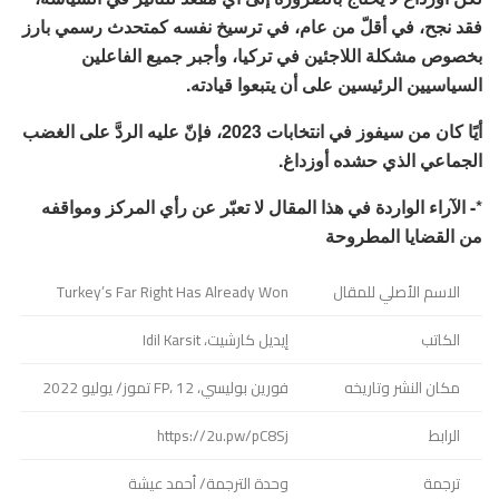
فقد نجح، في أقلّ من عام، في ترسيخ نفسه كمتحدث رسمي بارز
بخصوص مشكلة اللاجئين في تركيا، وأجبر جميع الفاعلين
السياسيين الرئيسين على أن يتبعوا قيادته.
أيًا كان من سيفوز في انتخابات 2023، فإنّ عليه الردَّ على الغضب
الجماعي الذي حشده أوزداغ.
*- الآراء الواردة في هذا المقال لا تعبّر عن رأي المركز ومواقفه
من القضايا المطروحة
الاسم الأصلي للمقال
Turkey’s Far Right Has Already Won
الكاتب
إيديل كارشيت، Idil Karsit
مكان النشر وتاريخه
فورين بوليسي، FP، 12 تموز/ يوليو 2022
الرابط
https://2u.pw/pC8Sj
ترجمة
وحدة الترجمة/ أحمد عيشة