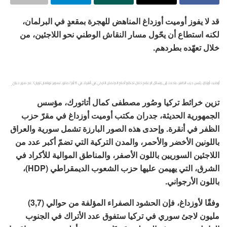
قد لا يفوز أوميت أوزداغ المناهض للهجرة بمقعدٍ في البرلمان،
لكنه استطاع أن يحّول مسار النقاش الوطني نحو اللاجئين، من
خلال تعهّده بطردهم.
.
أوميت أوزداغ، رئيس حزب الظفر، يتحدث إلى وسائل الإعلام خلال تجمّع أمام البرلمان التركي في أنقرة، في 6 أيار/ مايو. تصوير توناهان توران/ عبر صور جيتي
تزين خرائط تركيا وصُور مصطفى كمال أتاتورك، مؤسس
الجمهورية الحديثة، جدران مكتب أوميت أوزداغ في مقرّ حزب
الظفر في أنقرة. وإحدى هذه الصور البارزة تشمل سورية والعراق
باللونين الأخضر والأحمر، والمدن التركية التي تضمّ أكبر عدد من
اللاجئين السوريين باللون الأصفر، والمناطق الموالية للأكراد في
الشرق، التي يهيمن عليها حزب الشعوب الديمقراطي (HDP)،
باللون الأرجواني.
وفقًا لأوزداغ، فإن الحشود الصفراء المؤلفة من حوالي (3,7)
مليون لاجئ سوري في تركيا ستفوق عدد الأتراك في الجنوب