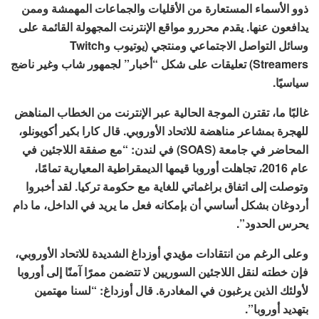
ذوو الأسماء المستعارة من الأقليات والجماعات المهمشة وممن
يدافعون عنها. يقدم محررو مواقع الإنترنت المجهولة القائمة على
وسائل التواصل الاجتماعي ومنتجي (يوتيوب وTwitch
Streamers) تعليقات على شكل “أخبار” لجمهور شاب وغير ناضج
سياسيًا.
غالبًا ما، تقترن الموجة الحالية عبر الإنترنت من الخطاب المناهض
للهجرة بمشاعر مناهضة للاتحاد الأوروبي. قال كارا بكير أكويونلو،
المحاضر في جامعة (SOAS) في لندن: “مع صفقة اللاجئين في
عام 2016، تجاهلت أوروبا قيمها الديمقراطية المعيارية تمامًا،
وتوصلت إلى اتفاق براغماتي للغاية مع حكومة تركيا. لقد أخبروا
أردوغان بشكل أساسي أن بإمكانه فعل ما يريد في الداخل، ما دام
يحرس الحدود”.
وعلى الرغم من انتقادات مؤيدي أوزداغ الشديدة للاتحاد الأوروبي،
فإن خطته لنقل اللاجئين السوريين لا تتضمن ممرًا آمنًا إلى أوروبا
لأولئك الذين يرغبون في المغادرة. قال أوزداغ: “لسنا مهتمين
بتهديد أوروبا”.