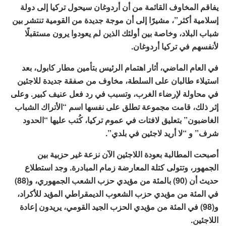
يفاقم المخاوف القائمة من أن أردوغان سيحول تركيا إلى دولة
إسلامية أكثر”، مشيرًا إلى أن موجة جديدة من القومية تنتشر بين
شباب البلاد، وخاصة بين أولئك الذين لم يعودوا يرون مستقبلًا
لأنفسهم في تركيا أردوغان.
في العام الماضي، أثار اهتمام الرئيس بتأمين مطار كابول، بعد
استيلاء طالبان على السلطة، مخاوف من صفقة جديدة للاجئين
في محاولة لإرضاء الغرب، وتسبب في رد فعل عنيف كبير. وعلى
إثر ذلك، قامت مجموعة تطلق على نفسها اسم “الأتراك الشباب
الغاضبون” بتعليق لافتات في عموم تركيا، كُتب عليها “الحدود
شرف” و “لا أريد لاجئين في بلدي”.
أصبحت المطالبة بعودة اللاجئين الآن نزعة غير حزبية بين
الجمهور، وتتولى كتلة المعارضة زمام المبادرة. وجد استطلاع
حديث أن (90) بالمئة من مؤيدي حزب الشعب الجمهوري، و(88)
في المئة من مؤيدي حزب الشعوب الديمقراطي المؤيد للأكراد،
و(98) في المئة من مؤيدي الحزب الجيد القومي، يريدون إعادة
اللاجئين.