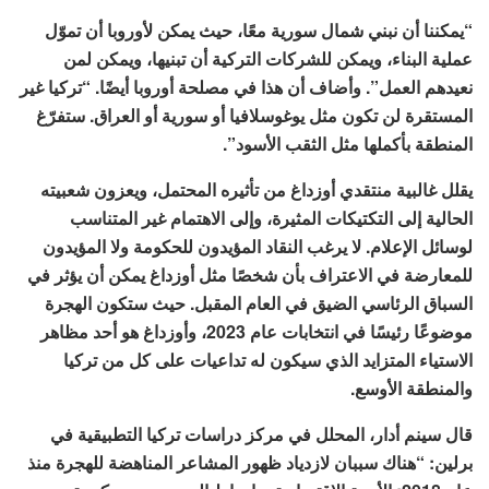
“يمكننا أن نبني شمال سورية معًا، حيث يمكن لأوروبا أن تموّل
عملية البناء، ويمكن للشركات التركية أن تبنيها، ويمكن لمن
نعيدهم العمل”. وأضاف أن هذا في مصلحة أوروبا أيضًا. “تركيا غير
المستقرة لن تكون مثل يوغوسلافيا أو سورية أو العراق. ستفرّغ
المنطقة بأكملها مثل الثقب الأسود”.
يقلل غالبية منتقدي أوزداغ من تأثيره المحتمل، ويعزون شعبيته
الحالية إلى التكتيكات المثيرة، وإلى الاهتمام غير المتناسب
لوسائل الإعلام. لا يرغب النقاد المؤيدون للحكومة ولا المؤيدون
للمعارضة في الاعتراف بأن شخصًا مثل أوزداغ يمكن أن يؤثر في
السباق الرئاسي الضيق في العام المقبل. حيث ستكون الهجرة
موضوعًا رئيسًا في انتخابات عام 2023، وأوزداغ هو أحد مظاهر
الاستياء المتزايد الذي سيكون له تداعيات على كل من تركيا
والمنطقة الأوسع.
قال
سينم أدار
، المحلل في مركز دراسات تركيا التطبيقية في
برلين: “هناك سببان لازدياد ظهور المشاعر المناهضة للهجرة منذ