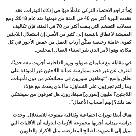
يُعدُّ تراجع الاقتصاد التركي عاملًا قويًا في إذكاء التوترات، فقد
فقدت الليرة أكثر من 40 في المئة من قيمتها منذ عام 2018. ومع
معدلات التضخم التي بلغت أكثر من 70 في المئة، فإن تكاليف
المعيشة لا تطاق بالنسبة إلى كثير من الأسر. إن استغلال اللاجئين
كقوى عاملة رخيصة يمكّن أرباب العمل من خفض الأجور في كل
مكان، وهو الأمر الذي يثير استياء العمال المحليين.
في مقابلة مع سليمان صويلو، وزير الداخلية، أجريت معه حديثًا،
اعترف عن غير قصد بممارسة عمالة اللاجئين غير الموثقة على
نطاق واسع: “توظفون سوريين في مصانعكم من دون تأمينات،
وما زلتم تجرؤون على التساؤل: ما الذي يحدث مع هؤلاء
اللاجئين؟ مليون [سوري] سيغادرون. هل تعرفون من سيشتكي
بعد ذلك؟ إنهم أصحاب الأعمال”.
هناك أيضًا توترات اجتماعية وثقافية مفتوحة للاستغلال. وجدت
دراسة ميدانية أجرتها مجموعة الأزمات الدولية أن الأقليات التي
تميل إلى التصويت لصالح المعارضة، مثل الأكراد والعلويين