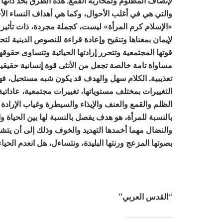
لإنصاف المظلوم ولمحاربة القمع. هذه الطرق بحد ذاته
والتي هي في أغلب الأحوال، وكما هي أهداف النساء الأخ
«الإسلام كرم المرأة» ليست، كجملة مجردة، ذات تأثير 
لإيمان بمعناها وتنقيح وإعادة قراءة للنصوص الدينية لت
قوتها المجتمعية وتتحرر إرادتها الحياتية وتتساوى حقوقه
مساواة تامة خالصة تجعل من الأنثى قوة إنسانية حقيقية
تعذيبية. الكلام سهل والهدف قد يكون شبه مستحيل، فه
التغييرات بمختلف مستوياتها، تغييرات مجتمعية، عاداتية،
الظلم والقمع والعنف والإيذاء والسيطرة وغياب الإرادة
بالنسبة للمرأة، هو هدف يفصل بالنسبة لها بين الحياة 
والنضال مهما أخمدها التهديد والخوف وذلك إلى أن يتش
بصوتها المزعج ورنتها البليدة، ونتساءل، هل انعدم الحيا
“القدس العربي”