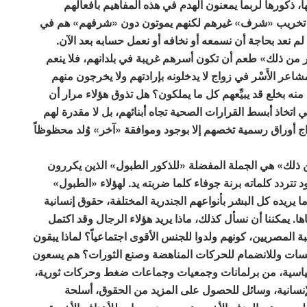
 ذكورها لربما يمعنون الهدم في هذه المفاهيم بأفعالهم
في تخريب «شرف» غيرهم لكنهم يموتون دون «شرفهم» هم في
 نعد بحاجة أن نسمعه أو نخافه أو نعمل حسابه بعد الآن.
 من ذلك» طعم أن تكون أسرهم غريبة في بلدانهم، فلا ينعم
اعر الأَسْر في زواج لا يدخلونه بإرادتهم ولا يخرجون منهم
 منه بخلع قد يبيِّعهم كل ما يملكون؟ هل تذوق هؤلاء مرار أن
في اتخاذ أبسط القرارات الصحية تجاه أبنائهم، بل لا مقدرة لهم
ج أوراق رسمية تخصهم إلا بوجود وموافقة «آخر» وُلد محظوظاً
 ذلك» هي الجملة المفضلة «للذكور الطبول» الذين يكررون
تتردد كلماته برنة جوفاء كلما ضربته يد. لهؤلاء «الطبول»
ا يريده كل البشر بأنواعهم الجندرية المختلفة، حقوق إنسانية
ا. يمكننا أن نسأل كذلك، ماذا يريد هؤلاء الرجال وقد اكتمل
المصريين، كونهم ولدوا للجنس الأقوى اجتماعياً؟ لماذا يبقون
سسات وللانضمام للحركات المناهضة وصنع الثورات؟ هم يسعون
لسياسية، من برلمانات وجمعيات وجماعات ضغط وحركات ثورية،
إنسانية، وسائل للحصول على المزيد من الحقوق، أسلحة