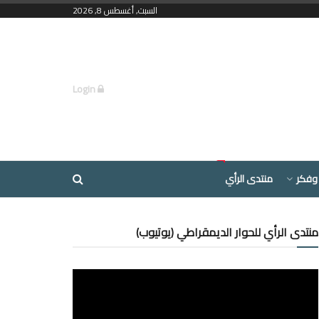
السبت, أغسطس 8, 2026
Login
وفكر
منتدى الرأي
منتدى الرأي للحوار الديمقراطي (يوتيوب)
مشغل
الفيديو