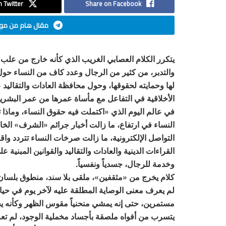
 Twitter
Share on Facebook
مقال هام من موق
يتكرر الكلام العصابي الغريب الذي كأنه خارج من علب
والتدبر، من كثير من الرجال وعدد كاف من النساء حول ا
لها وحمايته لحقوقها، وحول محافظة العادات والتقاليد 
الأخلاقية في التفاعل مع مأساة عمرها من عمر البشرية
في عالم اليوم الذي «اكتملت فيه حقوق النساء، وماذا
النساء في ارتفاع، ما زالت أخبار جرائم «الشرف» ا
التواصل الإلكترونية، ما زالت صرخات النساء تتردد واقعي
القراءات الدينية والعادات والتقاليد والقوانين المبن
وخدمة للرجال، جسدياً ونفسياً.
كلام يخرج من «مثقفين»، ملقى بلا سند، منطوق بلسان ذكر 
لم يعرف معنى الوصاية المطلقة عليه لآخر يوم في حيا
مستمرين، حتى إنه يمشي منحنياً مقوس الظهر وكأنه ي
يتسرب من أفواه ملصقة بأجساد مخملية الوجود، لم تعرف