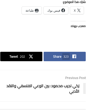
شارك هذا الموضوع:
X
فيس بوك
طباعة
معجب بهذه:
Tweet
202
Share
323
Previous Post
زكي نجيب محمود: بين الوعي الفلسفي والنقد
الأدبي