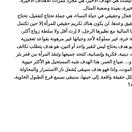
ا ليست هي الهدف الأخير، هي مجرد ممرات للأهداف الأخيرة،
يرة، بعيدة وصعبة المنال.
فعال وحقيقي في حياة النساء، هي جملة تحتاج لتفعيل، تحتاج
حقيق وعدها. لن يكون هناك تكريم حقيقي للمرأة إلا حين تكتمل
ا المالية مع نظيرها الرجل، لا إرث أقل ولا سلطة زواج أكثر،
 حرة، غير مملوكة لأحد وحياتها غير مرهونة بقواعد تعجيزية
و هدف يحتاج ليس لتغير واحد أو اثنين، هو هدف يتطلب تكاتف
 دينية، فكرية وإنسانية، لتتحد جميعها وتنقذ المرأة من قعر بئر
 و… ضياع العمر. هذا الهدف شبه المستحيل هو الأكثر حيوية
والموت، ولذا فهو هدف سيبقى يُشعل نار الاستمرار والمحاولة
كل حقيقة واقعة. إلى حينها، سنبقى نسمع قرع الطبول الخاوية،
ء؟