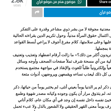
2.8k
Share on
موضوع هام من موقع الرأي
VIEWS
ع الرأي
 معدنية مجوفة لا من بشر ذوي مشاعر وقدرة على التفكر
كتمال حقوق المرأة مدنياً، وحول تكريم الدين بقراءته الحالية
عليها وعلى سلامتها، كلام مفرغ أجوف لا يراعي أبسط القواعد
 بمجملها.
 تريدون أكثر من ذلك؟» ما زالت أرقام اضطهاد وتعذيب وتعنيف
لخالية من أي مسحة شرف تملأ صفحات الصحف وأوجه وسائل
اً وإلكترونياً طلباً للغوث والإنقاذ في مواجهة مجتمع يستخدم
ية على كل ذلك ليعذب نساءه ويقمعهن ويروضهن، أدوات متعة
لم ير الدنيا يوماً بعيني أنثى، لم يختبر يوماً من حياتها، ذكر
ته، لم يتذوق مرار أن يكون وجوده وكيانه مصدر شهوة وطمع
خبئ نفسه داخل نفسه إن وجد في أي مكان عام، كلام أناني
 يوماً معنى القهر الحقيقي ولا الشعور بالذل ولا عبء تحمل