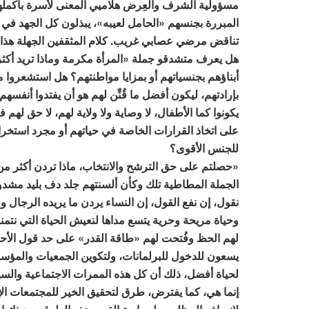
مسؤولية الشرف والعِرض هلاميي المعنى لأسرة بأكملها،
المبررة بجنسهم «الحامل لعيبه»، يبذلون كل الجهد 
تناقض مرضي عصابي غريب. كلام المثقفين الجهلة هذا لم
هل يعرف متشدقو جملة «المرأة مكرمة وماذا تريد أكثر
أبناؤهم بجنسياتهم أو بمزايا مواطنتهم؟ هل استشعروا مش
بإرادتهم، ليكون أفضل ما قُنِّن لهم هو أن يفتدوا أنفسهم
يكونوا كما الأطفال، لا وصاية ولا ولاية لهم، لا حق لهم 
على اتخاذ القرارات الخاصة في حياتهم أو مجرد استخرا
للجنس الأقوى؟
«حصلتم على حق الترشح والانتخاب، ماذا تردن أكثر من
الجملة المطاطية تلك وكأن ألسنتهم جلد دف بليد مشدود 
نقول، إن نفع القول، إن النساء يردن ما يريده الرجال وم
وحياة مريحة وحرية يتسع مداها لنعيش الحياة التي نتمناه
لهم الحظ وفُتحت لهم «طاقة القدر» على حد قول الأحبة 
يسعون للدخول للبرلمانات، ولتكوين الجمعيات والمؤ
لحياة أفضل، ذلك أن كل هذه الممرات الاجتماعية وا
إنما هي، كما يفترض، طرق لتحقيق الخير للمجتمعات ال