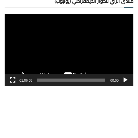
منتدى الرأي للحوار الديمقراطي (يوتيوب)
مشغل
الفيديو
01:06:03
00:00