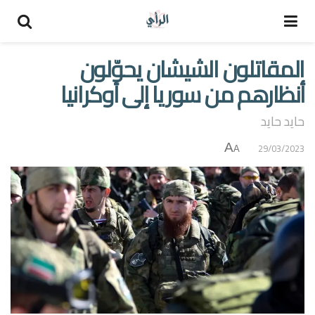
المقاتلون الشيشان يحوّلون
أنظارهم من سوريا إلى أوكرانيا
حايد حايد
A
29/03/2023
A