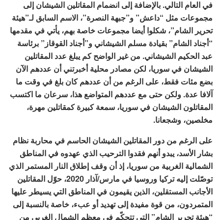
في العام التالي. بالإضافة إلى انضمام المقاتلين الشيشان إلى
مجموعات مثل “داعش” و”جبهة النصرة”، الاسم السابق لـ”هيئة
تحرير الشام”، شكلوا أيضا مجموعات خاصة بهم، يأتي في مقدمها
“أجناد الشام” بقيادة مسلم الشيشاني و”أجناد القوقاز” برئاسة
عبد الحكيم الشيشاني. من غير الواضح كم يبلغ عدد المقاتلين
الشيشان في سوريا، لكن مصادر محلية أخبرتني أن عددهم الآن
بضع مئات فقط، على الرغم من أن عددهم كان بلغ في وقت ما
آلافا عدة. ولكن حتى مع عددهم المتواضع هذا، سرعان ما اكتسب
المقاتلون الشيشان في سوريا، سمعة كبيرة كمقاتلين مهرة،
مخلصين، وشجعانا.
على الرغم من دور المقاتلين الشيشان الحاسم في محاربة نظام
بشار الأسد، يبدو أنهم فقدوا الترحيب الذي عهدوه في المناطق
الشمالية الغربية من سوريا، إذ أن وقف إطلاق النار المستمر الذي
توصّلت إليه تركيا وروسيا في مارس/آذار 2020، حوّل المقاتلين
الأجانب المستقلين، الذين يقيمون في المناطق التي يسيطر عليها
المتمردون، من قوة مفيدة إلى تهديد أو عبء، خاصة بالنسبة إلى
“هيئة تحرير الشام” التي تتحكّم في معظم الشمال الغربي من