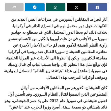
أثار انخراط المقاتلين السوريين في صراعات الغير، العديد من
التكهنات حول دور محتمل لهم في الصراع الدائر في أوكرانيا.
بخلاف ذلك، لم يحظَ الدور المحتمل الذي قد يضطلع به جهاديو
سوريا من الأجانب في نزاعات أوروبا بالكثير من الاهتمام. تفسر
زاوية النظر الضيقة للأمور هذه، لِمَ جاءت الأخبار الأخيرة عن
مغادرة المقاتلين الشيشان سوريا للقتال ضد روسيا في أوكرانيا
مفاجئة للكثيرين. ولكن إذا نظرنا الى الأحداث عبر المرايا الخلفية،
فإن توقّع مثل هذا التطور كان واجبا بسبب غياب أي قتال وشيك
في سوريا، إضافة إلى عداء “هيئة تحرير الشام” للفصائل الجهادية،
وموقف أوكرانيا المرحب بهذه الفصائل.
كان الشيشان، كغيرهم من المقاتلين الأجانب، من أوائل
المتطوعين الذين انضموا لقتال النظام السوري. وقد تأسس أول
فصيل شيشاني في سوريا عام 2012 على يد عمر الشيشاني، وهو
قائد شيشاني ذو سمعة سيئة، أصبح وزيرا للحرب عند “داعش”