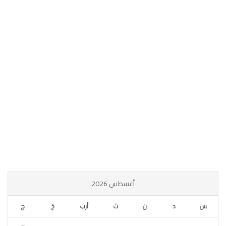
أغسطس 2026
س
د
ن
ث
أرب
خ
ج