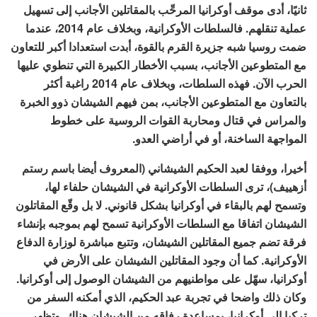
ثانيًا، أدى موقف أوكرانيا المرحِّب بالمقاتلين الأجانب إلى تسهيل
عملية تنقلهم. فالسلطات الأوكرانية، وبخلاف عام 2014، عندما
ضمت روسيا شبه جزيرة القرم بالقوة، أبدت استعدادا أكبر للتعاون
مع المتطوعين الأجانب، بسبب الأخطار الكبيرة التي تنطوي عليها
الحرب الآن. فهذه السلطات، وبخلاف عام 2014 راغبة أكثر
بالتعاون مع المتطوعين الأجانب، بمن فيهم الشيشان ذوو الخبرة
والمراس في قتال ومحاربة القوات الروسية على خطوط
المواجهة الساخنة، أو في أراضي العدو.
أخيرا، ووفقا لعبد الحكيم الشيشاني (المعروف أيضا باسم رستم
أزهييف)، ترى السلطات الأوكرانية في الشيشان حلفاء لها،
وتسمح لهم بالبقاء في أوكرانيا بشكل قانوني. لا بل وقّع المقاتلون
الشيشان اتفاقا مع السلطات الأوكرانية تسمح لهم بموجبه بإنشاء
فرقة تضم جميع المقاتلين الشيشان، وتتبع مباشرة لوزارة الدفاع
الأوكرانية. كما أن وجود المقاتلين الشيشان على الأرض في
أوكرانيا، سهّل على مواطنيهم من الشيشان الوصول إلى أوكرانيا.
وكان ذلك واضحا في تجربة عبد الحكيم، الذي أمكنه السفر من
تركيا إلى أوكرانيا، بمساعدة رفاقه من الشيشان هناك. وتظهر