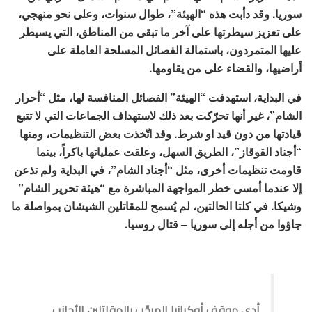
سوريا. وقد دأبت هذه “الهيئة”، طوال سنوات، وعلى نحو منهجي،
على تعزيز سيطرتها على آخر ما تبقى من المناطق، التي يسيطر
عليها المتمردون، باستمالة الفصائل المسلحة العاملة على
أراضيها، والقضاء على من يقاومها.
في البداية، استهدفت “الهيئة” الفصائل المنافسة لها، مثل “أحرار
الشام”، غير أنها تحرّكت بعد ذلك لاستهداف الجماعات التي لا تتبع
قيادتها من دون قيد او شرط. وقد اتّخذت بعض التنظيمات، ومنها
“أجناد القوقاز”، الطريق السهل، وعلقت عملياتها باكراً، بينما
قاومت تنظيمات أخرى، مثل “أجناد الشام”، في البداية ولم تذعن
إلا عندما أمسى خطر المواجهة المباشرة مع “هيئة تحرير الشام”
وشيكا. في كلتا الحالتين، لم يُسمح للمقاتلين الشيشان بمواصلة ما
جاؤوا من أجله إلى سوريا – قتال روسيا.
أدى موقف أوكرانيا المرحِّب بالمقاتلين الأجانب