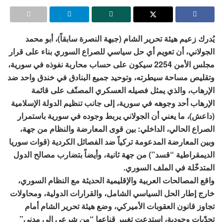
يُدرك زعيم هيئة تحرير الشام (جبهة النصرة سابقاً)، أبو محمد
الجولاني، أن تعويم أي حل سياسي للصراع السوري بناء على قرار
مجلس الأمن 2254 سيكون على حساب محاربة نفوذه في سورية،
وتقليص مساحة سيطرته، وتوحيد جميع البنادق في خندق واحد ضد
الإرهاب، والذي يمثل فصيله العسكري المصنّف على قائمة
الإرهاب أحد وجوهه في سورية، إلى جانب تنظيم الدولة الإسلامية
(داعش)، ما يعني أن الجولاني يربط وجوده في سورية باستمرار
الصراع الحالي، الداخلي: بين قوى المعارضة والنظام من جهة،
وبين المعارضة المدعومة تركياً ضد الفصائل الكردية (قوات سوريا
الديمقراطية “قسد”) من جهة ثانية، وأيضاً بتضارب مصالح الدول
المتدخّلة في الملف السوري.
واقع المصالحات العربية والإقليمية الحديثة مع النظام السوري،
خارج إطار الحل السياسي الشامل، والقرارات الدولية، ومحاولات
تجاوز قانون العقوبات الأميركي، وضع هيئة تحرير الشام أمام
تحدّيات وجودية، استدعت تغيير قناعها “من شرعي إلى مدني”