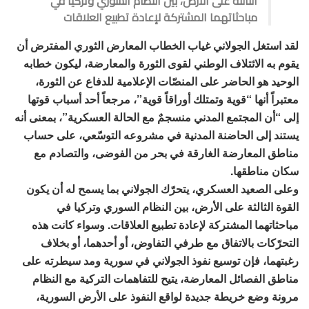
الثالثة على الأرض، بين النظام السوري وتركيا في
مباحثاتهما المشتركة لإعادة تطبيع العلاقات
لقد استغل الجولاني غياب الخطاب المعارض الثوري المفترض أن
يقوم به الائتلاف الوطني لقوى الثورة والمعارضة، ليكون خطابه
الوحيد هو الحاضر على المنصّات الإعلامية للدفاع عن الثورة،
معتبراً أنها “قوية وتمتلك أوراقاً قوية”، مرجعاً أحد أسباب قوتها
إلى “أن المجتمع المدني منسجمٌ مع الحالة العسكرية”، بمعنى أنه
يستند إلى الحاضنة المدنية في مشروعه التوسّعي، على حساب
مناطق المعارضة الغارقة في بحر من الفوضى، والتصادم مع
سكان مناطقها.
وعلى الصعيد العسكري، يتحرّك الجولاني بما يسمح له أن يكون
القوة الثالثة على الأرض، بين النظام السوري وتركيا في
مباحثاتهما المشتركة لإعادة تطبيع العلاقات. وسواء كانت هذه
التحرّكات بالاتفاق مع طرفي التفاوض، أو أحدهما، أو بخلاف
رغبتهما، فإن توسيع نفوذ الجولاني في سورية ومد سيطرته على
مناطق الفصائل المعارضة، يتيح للتفاهمات التركية مع النظام
مرونة وضع خريطة جديدة لواقع النفوذ على الأرض السورية،