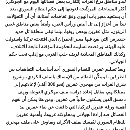
تبدو مناطق درع الفرات (تتقارب بعض فصائلها اليوم مع الجولاني)
أكثر المساحات المرشّحة لعودتها إلى حكم النظام السوري، بعد
أن يستعيد معبر باب الهوى وفق تفاهمات آستانة، أي أن التحوّلات
تبدأ من أعزاز إلى تل أبيض ورأس العين، وأيضاً بعض مناطق غصن
الزيتون، مثل عفرين وبعض ريفها، بينما تبقى منطقة تل حديد
جنديرس التي يقع فيها معبر الحمران الذي افتتحته تركيا واستولت
عليه الهيئة، ورفضت تسليمه للحكومة المؤقتة التابعة للائتلاف،
وكذلك المناطق المحاذية لريف حلب الغربي مع إدلب تحت حكم
الجولاني.
ويعدّ تسليم عفرين للنظام السوري أحد أساسيات التفاهمات بين
الطرفين، ليتمكّن النظام من الإمساك بالملف الكردي، وتفريغ
شرق الفرات من مهجري عفرين (نحو 300 ألف) لإعادتهم إلى
ممتلكاتهم، مقابل إعادة دراسة ملف مهجّري الغوطة وريف
دمشق الذين يسكنون حالياً في عفرين. ومن هنا يمكن أن نفهم
أهمية ورقة عفرين لتركيا، التي دافعت عن بقاء عفرين بيد
الفصائل ضد إرادة الجولاني ومحاولاته غزوها، وأهمية عفرين
للنظام السوري ليُمسك بملف الأكراد، ويفاوض على ملف مهجري
الغوطة من جهة مقابلة.