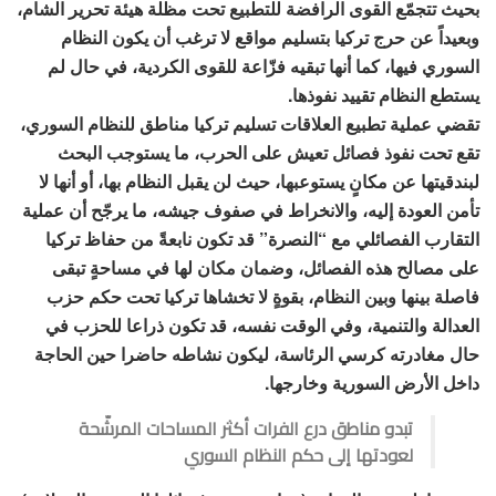
بحيث تتجمّع القوى الرافضة للتطبيع تحت مظلة هيئة تحرير الشام،
وبعيداً عن حرج تركيا بتسليم مواقع لا ترغب أن يكون النظام
السوري فيها، كما أنها تبقيه فزّاعة للقوى الكردية، في حال لم
يستطع النظام تقييد نفوذها.
تقضي عملية تطبيع العلاقات تسليم تركيا مناطق للنظام السوري،
تقع تحت نفوذ فصائل تعيش على الحرب، ما يستوجب البحث
لبندقيتها عن مكانٍ يستوعبها، حيث لن يقبل النظام بها، أو أنها لا
تأمن العودة إليه، والانخراط في صفوف جيشه، ما يرجّح أن عملية
التقارب الفصائلي مع “النصرة” قد تكون نابعةً من حفاظ تركيا
على مصالح هذه الفصائل، وضمان مكان لها في مساحةٍ تبقى
فاصلة بينها وبين النظام، بقوةٍ لا تخشاها تركيا تحت حكم حزب
العدالة والتنمية، وفي الوقت نفسه، قد تكون ذراعا للحزب في
حال مغادرته كرسي الرئاسة، ليكون نشاطه حاضرا حين الحاجة
داخل الأرض السورية وخارجها.
تبدو مناطق درع الفرات أكثر المساحات المرشّحة
لعودتها إلى حكم النظام السوري