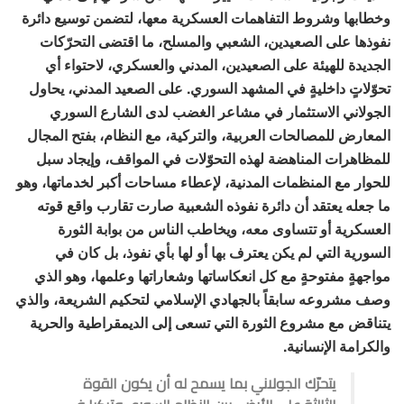
وخطابها وشروط التفاهمات العسكرية معها، لتضمن توسيع دائرة
نفوذها على الصعيدين، الشعبي والمسلح، ما اقتضى التحرّكات
الجديدة للهيئة على الصعيدين، المدني والعسكري، لاحتواء أي
تحوّلاتٍ داخليةٍ في المشهد السوري. على الصعيد المدني، يحاول
الجولاني الاستثمار في مشاعر الغضب لدى الشارع السوري
المعارض للمصالحات العربية، والتركية، مع النظام، بفتح المجال
للمظاهرات المناهضة لهذه التحوّلات في المواقف، وإيجاد سبل
للحوار مع المنظمات المدنية، لإعطاء مساحات أكبر لخدماتها، وهو
ما جعله يعتقد أن دائرة نفوذه الشعبية صارت تقارب واقع قوته
العسكرية أو تتساوى معه، ويخاطب الناس من بوابة الثورة
السورية التي لم يكن يعترف بها أو لها بأي نفوذ، بل كان في
مواجهةٍ مفتوحةٍ مع كل انعكاساتها وشعاراتها وعلمها، وهو الذي
وصف مشروعه سابقاً بالجهادي الإسلامي لتحكيم الشريعة، والذي
يتناقض مع مشروع الثورة التي تسعى إلى الديمقراطية والحرية
والكرامة الإنسانية.
يتحرّك الجولاني بما يسمح له أن يكون القوة