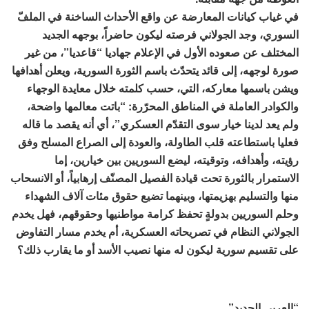
في غياب كيانات المعارضة عن واقع الأحداث الساخنة في الملفّ
السوري، وجد الجولاني فرصته ليكون حاضراً، بوجهه الجديد
المختلف عن صعوده الأول في الإعلام جهاديا “قاعديا”، من غير
صورة لوجهه، إلى قائد يتحدّث باسم الثورة السورية، ويعلن أهدافها
ويشن باسمها معاركه، التي، حسب كلمته خلال معايدة الوجهاء
والكوادر العاملة في المناطق المحرّرة: “باتت معالمها واضحة،
ولم يعد لدينا خيار سوى التقدّم العسكري”، أي أنه يقصد ما قاله
فعليا باستطاعته قلب الطاولة، والعودة إلى الصراع المسلح وفق
رؤيته، وأهدافه، وتوقيته، ليضع السوريين بين خيارين، إما
الاستمرار بالثورة تحت قيادة الفصيل المصنّف إرهابياً، أو الانسحاب
منها والتسليم بهزيمتها، وبينهما تضيع حقوق مئات آلاف الشهداء
وحلم السوريين بدولةٍ تحفظ كرامة مواطنيها وحقوقهم، فهل يخدم
الجولاني النظام في تصريحاته العسكرية، أم يخدم مسار التفاوض
على تقسيم سورية ليكون له منها نصيب الأسد أو ما يقارب ذلك؟
“العربي الجديد”