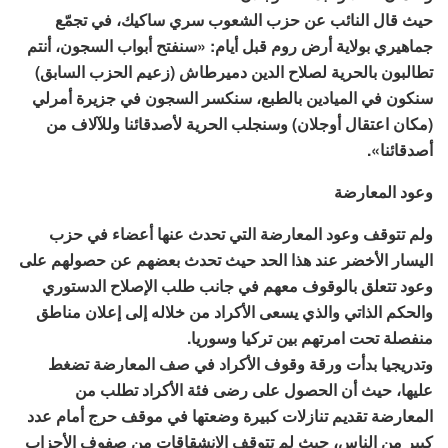
حيث قال النائب عن حزب الشعوب سري ساكيك، في تجمّع
جماهيري بولاية أرض روم قبل أيام: «سنفتح أبواب السجون، أنتم
تطالبون بالحرية لصلاح الدين دميرطاش (زعيم الحزب السابق)
سنكون في الميادين بالطبع، سنكسر السجون في جزيرة أمرلي
(مكان اعتقال أوجلان) وسنجلب الحرية لأصدقائنا وللآلاف من
أصدقائنا».
وعود المعارضة
ولم تتوقف وعود المعارضة التي تحدث عنها أعضاء في حزب
اليسار الأخضر عند هذا الحد حيث تحدث بعضهم عن حصولهم على
وعود تتعلق بالوقوف معهم في جانب طلب الإصلاح الدستوري
والحكم الذاتي والذي يسعى الأكراد من خلاله إلى إعلان مناطق
منفصلة تحت امرتهم بين تركيا وسوريا.
وتدريجيا بدأت ورقة وقوف الأكراد في صف المعارضة تضغط
عليها، حيث أن الحصول على رضى فئة الأكراد تطلب من
المعارضة تقديم تنازلات كبيرة وضعتها في موقف حرج أمام عدد
كبير من الناس، حيث لم تتوقف الانشقاقات من صفوف الأحزاب