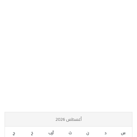
أغسطس 2026
س
د
ن
ث
أرب
خ
ج