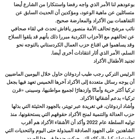
بوعودهم لنا الأمر الذي واجه رفضا واستنكارا من الشارع أيضا
متسائلين عن ماهية الوعود، ومؤكدين أن الحديث السابق عن
التفاهمات بين الأكراد والمعارضة صحيح.
نائب مرشح تحالف الأمة منصور يافاش تحدث في لقاء صحافي
عن تحالفهم مع الأحزاب الكردية مبررا ذلك بأنهم قد يلقوا السلاح
وقد يساهموا في اقناع حزب العمال الكردستاني بالتوجه نحو
السلم، الأمر الذي أثار انتقادات أخرى أيضا.
تجنيد الأطفال الأكراد
الرئيس التركي رجب طيب اردوغان حاول خلال اليومين الماضيين
أن يوجه رسائل متعددة إلى الأكراد آخرها الخميس تعهد فيها بجعل
تركيا أكثر حرية وأمانًا وازدهارًا لجميع مواطنيها، وسيبنى «قرن
تركيا» بدعم أشقائها الأكراد.
وأشاد اردوغان، في تغريدة عبر تويتر، بالجهود الحثيثة التي بذلها
حزب العدالة والتنمية لمنح الأكراد حقوقهم التي يستحقونها، منذ
توليه السلطة عام 2022 وأكد أن الأشقاء الأكراد هم أقرب
الشاهدين على الجهود الصادقة المبذولة حتى اليوم والتحديات التي
تجاوزتها تركيا والمكائد التي حيكت ضدها في هذا الصدد.