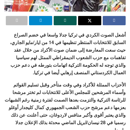
أشعل الصوت الكردي في تركيا جدلا واسعا في خضم الصراع
السابق للانتخابات المنتظر تنظيمها في 14 من ايار/مايو الجاري،
حيث سعت المعارضة إلى ضمان صوت الأكراد من خلال عقد
تفاهمات مع حزب الشعوب الديمقراطي الممثل لهم سياسيا
والذي توجه له الحكومة التركية اتهامات بتورطه في دعم حزب
العمال الكردستاني المنصف إرهابي أيضا في تركيا.
الأحزاب الممثلة للأكراد وفي وقت متأخر وقبل تسليم القوائم
وأسماء المرشحين للمجلس الأعلى للانتخابات لم تختر مرشحا
للرئاسة التركية والتزمت بعدها الصمت لفترة زمنية رغم الشبهات
بعزمها دعم مرشح حزب الشعب الجمهوري كمال كليجدار أوغلو
والذي يعتبر أقوى وأكبر منافس لاردوغان، حتى أعلنت عن ذلك
رسميا في 28 نيسان/ابريل الماضي محدثة بذلك الإعلان جدلا
واسعا.