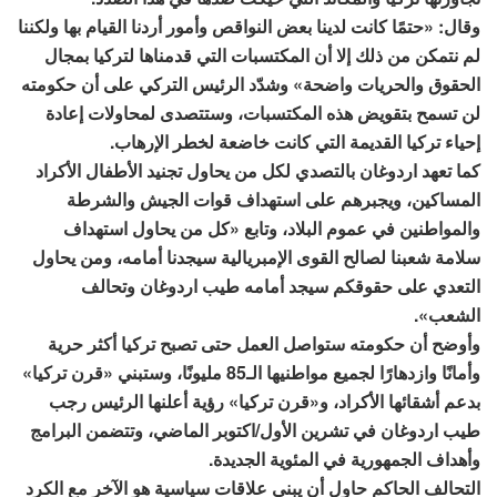
وقال: «حتمًا كانت لدينا بعض النواقص وأمور أردنا القيام بها ولكننا
لم نتمكن من ذلك إلا أن المكتسبات التي قدمناها لتركيا بمجال
الحقوق والحريات واضحة» وشدّد الرئيس التركي على أن حكومته
لن تسمح بتقويض هذه المكتسبات، وستتصدى لمحاولات إعادة
إحياء تركيا القديمة التي كانت خاضعة لخطر الإرهاب.
كما تعهد اردوغان بالتصدي لكل من يحاول تجنيد الأطفال الأكراد
المساكين، ويجبرهم على استهداف قوات الجيش والشرطة
والمواطنين في عموم البلاد، وتابع «كل من يحاول استهداف
سلامة شعبنا لصالح القوى الإمبريالية سيجدنا أمامه، ومن يحاول
التعدي على حقوقكم سيجد أمامه طيب اردوغان وتحالف
الشعب».
وأوضح أن حكومته ستواصل العمل حتى تصبح تركيا أكثر حرية
وأمانًا وازدهارًا لجميع مواطنيها الـ85 مليونًا، وستبني «قرن تركيا»
بدعم أشقائها الأكراد، و«قرن تركيا» رؤية أعلنها الرئيس رجب
طيب اردوغان في تشرين الأول/اكتوبر الماضي، وتتضمن البرامج
وأهداف الجمهورية في المئوية الجديدة.
التحالف الحاكم حاول أن يبني علاقات سياسية هو الآخر مع الكرد