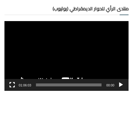
منتدى الرأي للحوار الديمقراطي (يوتيوب)
مشغل
الفيديو
01:06:03
00:00