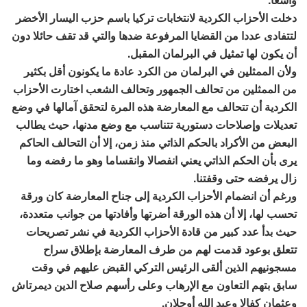
دخلت الأحزاب الكردية لانتخابات تركيا باسم حزب اليسار الأخضر
لتتفادى عددا من القضايا المرفوعة ضدها والتي قد تقف حائلا دون
أن يكون لها تمثيل في البرلمان المقبل.
ولأن الممثلين في البرلمان من الكرد عادة ما يكونون أقل بكثير
من الممثلين من تحالف الجمهور وتحالف الشعب اختارت الأحزاب
الكردية أن تتحالف مع المعارضة هذه المرة لتحقق آمالها في وضع
تعديلات وإصلاحات دستورية تتناسب مع وضع مدنها، حيث يطالب
البعض من الأكراد بالحكم الذاتي منذ زمن، إلا أن التحالف الحاكم
يرى بأن الحكم الذاتي يعني انفصالا وانقساما وهو ما رفضه وما
زال يرفضه حتى وقفتنا.
ورغم أن انضمام الأحزاب الكردية إلى جناح المعارضة كان ورقة
تحسب لها، إلا أن هذه الورقة أضرتها وأفادتها من جوانب متعددة،
حيث بدأ عدد كبير من قادة الأحزاب الكردية في نشر تصريحات
تتعلق بوعود قدمت لهم من طرف المعارضة بإطلاق سراح
مسجونيهم الذين ألقى الرئيس التركي القبض عليهم في وقت
سابق بتهم التعاون مع الإرهاب وعلى رأسهم صلاح الدين ديمرتاش
وعثمان كفالا وعبد الله أوجلان.