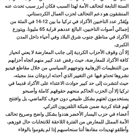
الستة التابعة لتحالف الأمة لهذا السبب فكان أبرز سبب تحدث عنه
المنشقون هو دعم التحالف لحزب العمال الكردستاني.
ويُقدّر عدد الناخبين الأكراد في تركيا ما بين 12-14 في المئة من
إجمالي أصوات الناخبين، البالغ عددهم قرابة 65 مليونا. ويتوزع
الأكراد في مناطق جنوب شرق البلاد وفي أحياء داخل المدن
الكبرى.
إلا أن وقوف الأحزاب الكردية إلى جانب المعارضة لا يعني انحياز
كافة الأكراد للمعارضة، حيث رفض عدد كبير منهم اتجاه أحزابهم
من التنظيمات الإرهابية وتوجههم السياسي من خلال مقاطع فيديو
نشروها تحدثو فيها عن التغيير الذي أحدثه اردوغان منذ مجيئه،
حيث انتشرت إلى حد كبير حوادث الاعتداء على الأكراد قديما في
تركيا إلا أن الحزب الحاكم منحهم حقوقهم كاملة وأصبحو
يستخدمون لغتهم بشكل طبيعي دون خوف كالماضي، بل وافتتح
لهم قناة كردية ضمن شبكة التلفزيون التركي.
أعضاء في حزب اليسار الأخضر هددوا بشكل واضح وصريح تحالف
الأمة الممثل للمعارض من الفترة اللاحقة للانتخابات حال فوزهم،
وأطلقو تهديدات مفادها أننا سنحاسبهم إذا لم يقوموا بالوفاء