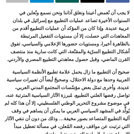
لا يجب أن نُغمض أعيننا ونغلق آذاننا ونحن نسمع ونُعاين في
السنوات الأخيرة تصاعد عمليات التطبيع مع إسرائيل في بلدان
عربية عديدة. وإذا كان من المؤكد أن عمليات التطبيع أقدم من
المعاهدات التي حصلت، إلا أن مستويات التفعيل المرتبطة
بالظاهرة أخيرا، ومستويات حضورها الإعلامي والسياسي، تفوق
أشكال التطبيع السرّية والمقنّعة، التي كانت سارية منذ منتصف
القرن الماضي، وقبل حصول معاهدتي التطبيع المصري والأردني.
صحيح أن التطبيع ما زال يحمل علامة تطبيع الأنظمة السياسية
العربية وحدها مع دولة الاحتلال، وصحيحٌ أيضاً أن تعبيرات سياسية
عديدة، وأخرى تمثل بعض مؤسّسات المجتمع المدني العربي،
تواصل رفضها العلني التطبيع، مُبرزة الآثار السياسية المترتبة عنه،
في موضوع مشروع التحرير الوطني الفلسطيني، إلا أن هذا كله لم
يُولِّد في المشهد السياسي العربي ما يمكن أن يساهم في وقف
آلية التطبيع المتصاعد بصور مخيفة… وذلك من دون أن ننفي الآثار
التي ترتبت عن مواقف رفضه المُعلن، في مسألة تعطيل مبدأ
الإسراع بتفعيل المبادئ التي تضمنتها معاهداته.