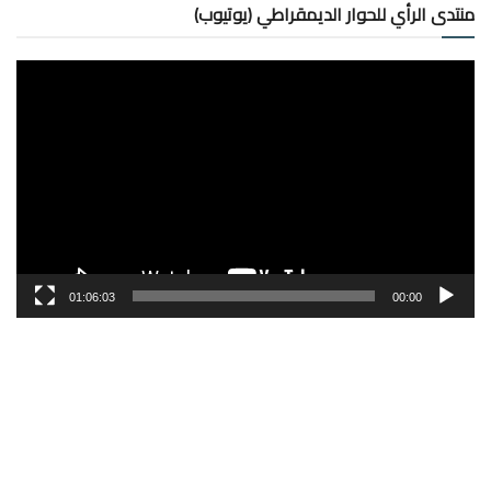
منتدى الرأي للحوار الديمقراطي (يوتيوب)
مشغل
الفيديو
01:06:03
00:00