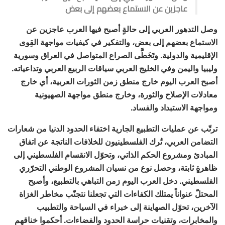
عاجزين عن الاستماع بعضهم إلى بعض
وصل التدهور العربي إلى حالةٍ أصبح فيها العرب عاجزين عن
الاستماع بعضهم إلى بعض، والتفكير في كيفيات مواجهة القِوى
الإقليمية والدولية. وتَخَطَّى الصراع المتواصل في العراق وسورية
وليبيا واليمن وفي الخليج العربي سياقات الربيع العربي وتداعياته.
أصبح العرب اليوم خارج منطق زمن الثورات العربية، أي خارج
معادلات الإصلاح والثورة، وخارج منطق مواجهة الصهيونية
ومواجهة الاستبداد والفساد.
ترتّب عن عمليات التطبيع الجارية اختفاء الحدود الدنيا من شعارات
التضامن العربي، تُرك الفلسطينيون للخلافات الناتجة عن اتفاق
المبادئ ومشروع الحكم الذاتي، وتحوّل الانقسام الفلسطيني إلى
ظاهرةٍ ثابتة، وحصل نوع من نسيان المشروع الوطني التحرّري
الفلسطيني. دخل العرب اليوم زمن التباهي بالتطبيع، وأصبح
المحتلّ عنواناً يمتلك الكفاءات التي تجعلنا نتجنّب مخاطر الغزاة
الآخرين، تحوّل الصهاينة إلى خبراء في السياحة والتطبيب
والمخابرات، وتقنيات حراسة الحدود والفضاءات. أحكموا خناقهم