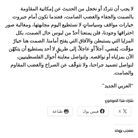
لا يجب أن نتردّد أو نخجل من الحديث عن إمكانية المقاومة
بالصمت والجفاء والغضب الصامت، فعندما نكون أمام جبروت
خيارات مواقف وسياساتٍ لا نستطيع اليوم مجابهتها، ومغالبة صور
اختراقها وجودنا، فلن يمنعنا أحدٌ من لبوس حال الصمت، بكل
المزايا التي يستبطن والآفاق التي يفتح أمامنا. الصمت هنا خيارٌ
مؤقّت، يُفضي، آجلاً أو عاجلاً، إلى طريقٍ لا أحد يستطيع أن يتكهّن
الآن بمزاياه أو نواقصه. ولنواصل معاينة أحوال الفلسطينيين،
لنواصل تضميد جراحنا، ولا نتوقّف عن الصراخ والغضب المقاوم
والصامت.
“العربي الجديد”
شارك هذا الموضوع:
X
فيس بوك
طباعة
معجب بهذه: