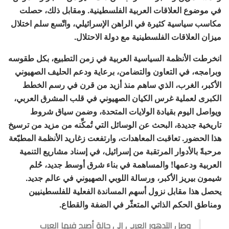
في موضوع العلاقات العربية الفلسطينية. ومقابل ذلك، حصلت
مكاسب سياسية كثيرة في الراهن الإسرائيلي، واتّسع سلم اختلال
ميزان العلاقات الفلسطينية مع دولة الاحتلال.
انخرطت الأنظمة السياسية العربية في زمن التطبيع، بكل طقوسه
وبرامجه، في التعاون والتضامن، برعاية ودعم الحليف الصهيوني
الأكبر، الغرب، الذي ساهم منذ أزيد من قرن في رسم الخطط
الكبرى لعملية غرس الكيان الصهيوني في قلب المشرق العربي،
ويواصل اليوم بقيادة الولايات المتحدة، وضمن سياق شروط
تاريخية جديدة، البحث عن الوسائل التي تُمكِّنه من مزيد من ترسيخ
هذا الحضور. تعاقبت المعاهدات، وارتفعت زغاريد الأنظمة المطبّعة
مرحبةً بالأدوار المرتقبة من إسرائيل، في إسناد مشاريع التنمية
العربية ودعمها! والمساهمة في بناء شرق أوسط جديد، حُلم
شيمون بيريز الأكبر، ورسالة اللوبي الصهيوني في عالم جديد.
يحصل هذا مقابل نزول أسهم المساندة الفعلية للفلسطينيين
ومناطق الحكم الذاتي المتعثّر في الضفة والقطاع.
وصل التدهور العربي إلى حالةٍ أصبح فيها العرب