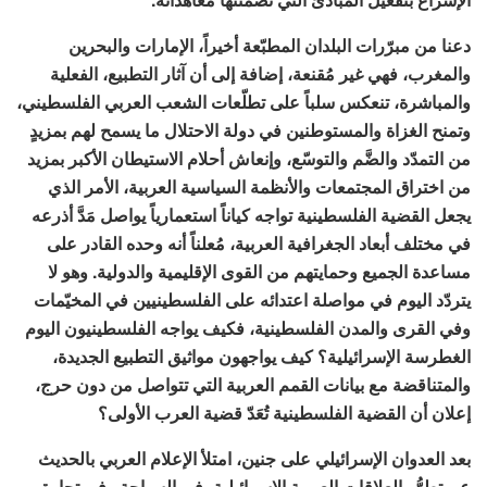
دعنا من مبرّرات البلدان المطبّعة أخيراً، الإمارات والبحرين
والمغرب، فهي غير مُقنعة، إضافة إلى أن آثار التطبيع، الفعلية
والمباشرة، تنعكس سلباً على تطلّعات الشعب العربي الفلسطيني،
وتمنح الغزاة والمستوطنين في دولة الاحتلال ما يسمح لهم بمزيدٍ
من التمدّد والضَّم والتوسّع، وإنعاش أحلام الاستيطان الأكبر بمزيد
من اختراق المجتمعات والأنظمة السياسية العربية، الأمر الذي
يجعل القضية الفلسطينية تواجه كياناً استعمارياً يواصل مَدَّ أذرعه
في مختلف أبعاد الجغرافية العربية، مُعلناً أنه وحده القادر على
مساعدة الجميع وحمايتهم من القوى الإقليمية والدولية. وهو لا
يتردّد اليوم في مواصلة اعتدائه على الفلسطينيين في المخيّمات
وفي القرى والمدن الفلسطينية، فكيف يواجه الفلسطينيون اليوم
الغطرسة الإسرائيلية؟ كيف يواجهون مواثيق التطبيع الجديدة،
والمتناقضة مع بيانات القمم العربية التي تتواصل من دون حرج،
إعلان أن القضية الفلسطينية تُعَدّ قضية العرب الأولى؟
بعد العدوان الإسرائيلي على جنين، امتلأ الإعلام العربي بالحديث
عن تطوُّر العلاقات العربية الإسرائيلية، في السياحة وفي تجارة