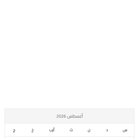
أغسطس 2026
س
د
ن
ث
أرب
خ
ج