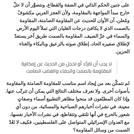
على جنين الحكم الذاتي في الضفة والقطاع. ونتصوَّر أن لا حلّ
خارج مبدأ المواجهة بالمقاومة، ولأن العجز العربي مكشوفٌ
ومُعلن، آن الأوان للحديث عن المقاومة الصامتة، المقاومة
بالصمت الذي لا يكافئ درجات الغليان التي تملأ اليوم الأرض
والسماء في عزّ الصيف. المقاومة بالصمت طريق آخر يستعدّ
لإطلاق صفيره الحاد، إطلاق صوته بالزعيق وبالبكاء والغناء
الحزين.
لا يجب أن نتردّد أو نخجل من الحديث عن إمكانية
المقاومة بالصمت والجفاء والغضب الصامت
لم نتمكّن بعد من إيجاد اسم مناسب للمقاومة الصامتة والمقاومة
بأصوات أخرى. ولا نعرف مختلف النتائج التي يمكن أن تترتّب عنها.
وإذا كان المطبّعون قد منحوا مظاهر التطبيع أسماء وصفاتٍ
معينة، في نشرات أخبارهم الصباحية والمسائية، من دون أي
شعور بالحرج في أنها تلتقي وتتقاطع، في نشرات الأخبار نفسها،
مع العدوان الإسرائيلي المتواصل على الفلسطينين، فكيف لا نَعُدّ
الصمت من وسائل المقاومة؟