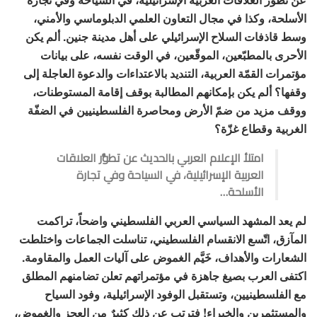
الأسلحة، وكذا في مجال التعاون العلمي الدبلوماسي والأمني،
وسط قاذفات السلاح الإسرائيلي على أهل مدينة جنين. ألم يكن
الأحرى بالمطبّعين، الموقّعين، في الوقت نفسه، على بيانات
مؤتمرات القمّة العربية، التنديد بالاعتداءات والدعوة العاجلة إلى
وقفها؟ ألم يكن بإمكانهم المطالبة بوقف إقامة المستوطنات،
ووقف مزيد من ضمّ الأرض ومحاصرة الفلسطينيين في الضفّة
الغربية وقطاع غزّة؟
امتلأ الإعلام العربي بالحديث عن تطوُّر العلاقات
العربية الإسرائيلية، في السياحة وفي تجارة
الأسلحة…
لم يعد المشهد السياسي العربي الفلسطيني واضحاً، تراكمت
المآزق، اتّسع الانقسام الفلسطيني، تناسلت الجماعات واختلطت
الشعارات والأهداف، خَيَّم الغموض على آليات العمل والمقاومة.
اكتفى العرب بصيغ جاهزة في مؤتمراتهم تعلن تضامنهم المطلق
مع الفلسطينيين، وتستقبل الوفود الإسرائيلية، وفود السياح
والمستثمرين والخبراء! فترتب عن ذلك كثيرٌ من العجز والغموض،