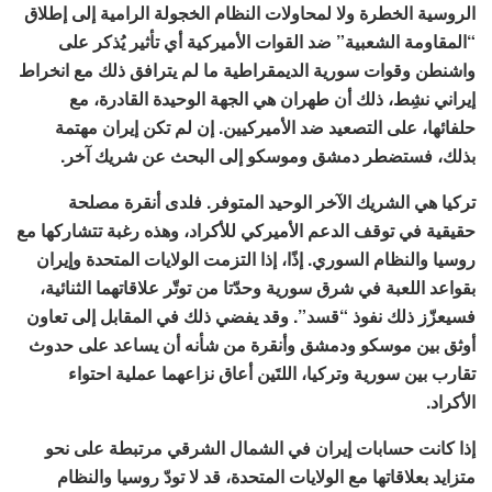
الروسية الخطرة ولا لمحاولات النظام الخجولة الرامية إلى إطلاق
“المقاومة الشعبية” ضد القوات الأميركية أي تأثير يُذكر على
واشنطن وقوات سورية الديمقراطية ما لم يترافق ذلك مع انخراط
إيراني نشِط، ذلك أن طهران هي الجهة الوحيدة القادرة، مع
حلفائها، على التصعيد ضد الأميركيين. إن لم تكن إيران مهتمة
بذلك، فستضطر دمشق وموسكو إلى البحث عن شريك آخر.
تركيا هي الشريك الآخر الوحيد المتوفر. فلدى أنقرة مصلحة
حقيقية في توقف الدعم الأميركي للأكراد، وهذه رغبة تتشاركها مع
روسيا والنظام السوري. إذًا، إذا التزمت الولايات المتحدة وإيران
بقواعد اللعبة في شرق سورية وحدّتا من توتّر علاقاتهما الثنائية،
فسيعزّز ذلك نفوذ “قسد”. وقد يفضي ذلك في المقابل إلى تعاون
أوثق بين موسكو ودمشق وأنقرة من شأنه أن يساعد على حدوث
تقارب بين سورية وتركيا، اللتَين أعاق نزاعهما عملية احتواء
الأكراد.
إذا كانت حسابات إيران في الشمال الشرقي مرتبطة على نحو
متزايد بعلاقاتها مع الولايات المتحدة، قد لا تودّ روسيا والنظام