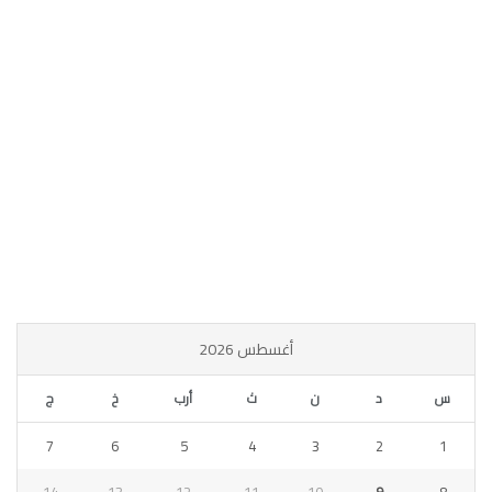
أغسطس 2026
س
د
ن
ث
أرب
خ
ج
7
6
5
4
3
2
1