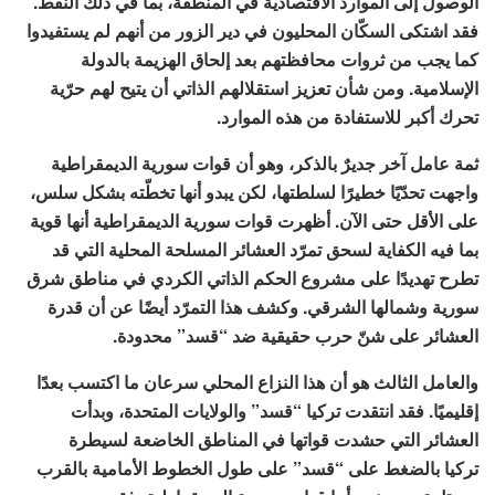
الوصول إلى الموارد الاقتصادية في المنطقة، بما في ذلك النفط.
فقد اشتكى السكّان المحليون في دير الزور من أنهم لم يستفيدوا
كما يجب من ثروات محافظتهم بعد إلحاق الهزيمة بالدولة
الإسلامية. ومن شأن تعزيز استقلالهم الذاتي أن يتيح لهم حرّية
تحرك أكبر للاستفادة من هذه الموارد.
ثمة عامل آخر جديرٌ بالذكر، وهو أن قوات سورية الديمقراطية
واجهت تحدّيًا خطيرًا لسلطتها، لكن يبدو أنها تخطّته بشكل سلس،
على الأقل حتى الآن. أظهرت قوات سورية الديمقراطية أنها قوية
بما فيه الكفاية لسحق تمرّد العشائر المسلحة المحلية التي قد
تطرح تهديدًا على مشروع الحكم الذاتي الكردي في مناطق شرق
سورية وشمالها الشرقي. وكشف هذا التمرّد أيضًا عن أن قدرة
العشائر على شنّ حرب حقيقية ضد “قسد” محدودة.
والعامل الثالث هو أن هذا النزاع المحلي سرعان ما اكتسب بعدًا
إقليميًا. فقد انتقدت تركيا “قسد” والولايات المتحدة، وبدأت
العشائر التي حشدت قواتها في المناطق الخاضعة لسيطرة
تركيا بالضغط على “قسد” على طول الخطوط الأمامية بالقرب