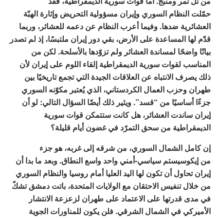
من تل تمر ومنبج. أما قوات سورية الديمقراطية، فقد
حمّلت النظام السوري وإيران مسؤولية التحريض وإثارة الهبّة
العشائرية ضدها. وفيما أعرب النظام عن دعمه للعشائر، وربما
قدّم لها المساعدة على الأرض، بقي دور إيران ملتبسًا، إذ لم تصدر
بيانًا واضحًا لمساندة العشائر ولم تزوّدها بالأسلحة. لكن من
المناسب لقوات سورية الديمقراطية إلقاء اللوم على إيران لأن
ذلك يصرف الانتباه عن العلاقات الجيدة التي تجمع تاريخيًا بين
طهران وحزب العمال الكردستاني، الذي يُعتبر مكوّنه السوري
جزءًا أساسيًا من “قسد”. ويثير ذلك أيضًا السؤال التالي: لو أن
إيران ساندت العشائر، هل كانت ستتمكن قوات سورية
الديمقراطية من سحق التمرّد في غضون أيام قليلة؟
إن كامل الشمال السوري، من شرقه إلى غربه، هو جزء
من إيكوسيستم سياسي-أمني واحد واسع النطاق. وبعد ما بدا أن
إيران تحاول أن تكون لها اليد العليا أمام روسيا والنظام السوري
من خلال تنفيس الاحتقان مع الولايات المتحدة، باتت دمشق تشكّ
في مدى قدرتها على الاعتماد على طهران لزعزعة الانتشار
الأميركي في الشمال الشرقي. فلن يكون للمناورات الجوية