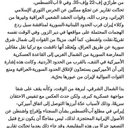
من طرازَي إف-22 وإف-35. وفي 9 آب/أغسطس،
تحدّثت تقارير عن تجمّع ممثّلين عن الحرس الثوري الإسلامي
الإيراني، وحزب الله، وقوات الحشد الشعبي العراقية وغيرها من
وكلاء إيران قرب الحدود اللبنانية-السورية لمناقشة سبل ردع
الهجمات المحتملة على مواقعها في دير الزور. وفي الوقت نفسه
تقريبًا،نقلت واشنطن، كما أفيد، مزيدًا من القوات إلى شمال شرق
سورية عن طريق العراق، ويُعتقَد أنها ناقشت مع تركيا نقل مقاتلي
المعارضة السورية من الشمال الغربي إلى القاعدة العسكرية
الأميركية في التنف، بالقرب من الحدود الأردنية. وكانت هذه إشارة
إلى أن الأميركيين يستعدّون لإغلاق الحدود السورية-العراقية ومنع
القوات الموالية لإيران من عبورها بحرّية.
بدا الشمال الشرقي، لبرهة من الوقت، وكأنه يقف على شفا
مواجهة عسكرية كبرى. ولكن حدث العكس مع تنفيس الاحتقان
سريعًا، وذلك لأسباب عدّة أبرزها التوصل إلى اتفاق أميركي-
إيراني في مطلع آب/أغسطس بشأن السجناء وإفراج واشنطن عن
الأصول الإيرانية المحتجزة. لذلك، ليس مفاجئًا أن يكون نزع فتيل
التصعيد جزءًا من هذه المقايضة. وقد جاء ذلك بعدما تحدّثت تقارير