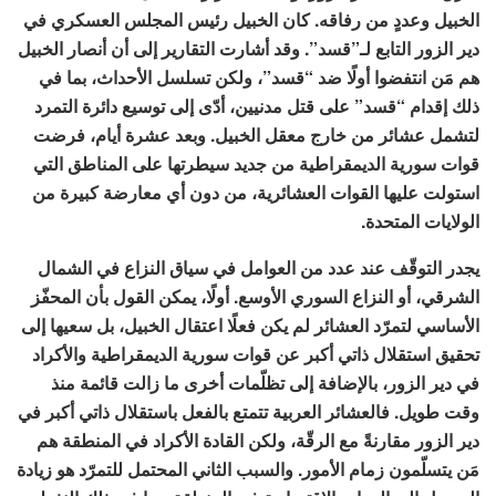
الخبيل وعددٍ من رفاقه. كان الخبيل رئيس المجلس العسكري في
دير الزور التابع لـ”قسد”. وقد أشارت التقارير إلى أن أنصار الخبيل
هم مَن انتفضوا أولًا ضد “قسد”، ولكن تسلسل الأحداث، بما في
ذلك إقدام “قسد” على قتل مدنيين، أدّى إلى توسيع دائرة التمرد
لتشمل عشائر من خارج معقل الخبيل. وبعد عشرة أيام، فرضت
قوات سورية الديمقراطية من جديد سيطرتها على المناطق التي
استولت عليها القوات العشائرية، من دون أي معارضة كبيرة من
الولايات المتحدة.
يجدر التوقّف عند عدد من العوامل في سياق النزاع في الشمال
الشرقي، أو النزاع السوري الأوسع. أولًا، يمكن القول بأن المحفّز
الأساسي لتمرّد العشائر لم يكن فعلًا اعتقال الخبيل، بل سعيها إلى
تحقيق استقلال ذاتي أكبر عن قوات سورية الديمقراطية والأكراد
في دير الزور، بالإضافة إلى تظلّمات أخرى ما زالت قائمة منذ
وقت طويل. فالعشائر العربية تتمتع بالفعل باستقلال ذاتي أكبر في
دير الزور مقارنةً مع الرقّة، ولكن القادة الأكراد في المنطقة هم
مَن يتسلّمون زمام الأمور. والسبب الثاني المحتمل للتمرّد هو زيادة