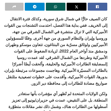
كان الصيف حارًّا في شمال شرق سورية، وكذلك فترة الانتقال
إلى الخريف. ففي بداية هذا الفصل، احتدمت التشنجات بين القوات
الأميركية التي لا تزال منتشرة في الشمال الشرقي من جهة،
وروسيا وإيران والنظام السوري من جهة أخرى. وفقًا للمسؤولين
الأميركيين ولوثائق مسرّبة من البنتاغون، تتعاون موسكو وطهران
ودمشق منذ أواخر العام 2022، لزيادة الضغوط على القوات
الأميركية وطردها من الشمال الشرقي. لقد عمدت روسيا
إلىمضايقة الطائرات الأميركية والحليفة، وألحقت أيضًا أضرارًا
بالطائرات المسيّرة الأميركية. وهاجمت مجموعات مرتبطة بإيران،
بدورها، القوات الأميركية، وأقدمت على خطوات تصعيدية مثلنقل
صواريخ مضادة للطائرات إلى محافظة دير الزور.
ولكن الولايات المتحدة لم تُظهر أي مؤشرات بأنها ستغادر
المنطقة. بل على النقيض، عمدت في حزيران/يونيو إلى تعزيز
أسطولها من الطائرات هناك، وشمل ذلك نشر مقاتلات متطوّرة