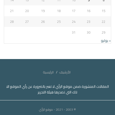
14
13
12
11
10
9
8
21
20
19
18
17
16
15
28
27
26
25
24
23
22
31
30
29
« يوليو
الأرشيف
الرئيسية
المقالات المنشورة ضمن موقع الرأي لا تعبر بالضرورة عن رأي الموقع الا
تلك التي تصدرها هيئة التحرير
© 2003 - 2021
- موقع الرأي