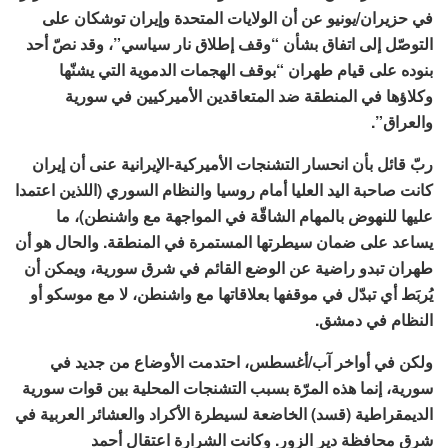
في حزيران/يونيو عن أن الولايات المتحدة وإيران توشكان على
التوصّل إلى اتفاق بشأن “وقف إطلاق نار سياسي”، وقد نصّ أحد
بنوده على قيام طهران “بوقف الهجمات الدموية التي يشنّها
وكلاؤها في المنطقة ضد المتعاقدين الأميركيين في سورية
والعراق”.
ربّ قائل بأن انحسار التشنجات الأميركية-الإيرانية عنى أن إيران
كانت صاحبة اليد العليا أمام روسيا والنظام السوري (اللذين اعتمدا
عليها للنهوض بالمهام الشاقّة في المواجهة مع واشنطن)، ما
يساعد على ضمان سيطرتها المستمرة في المنطقة. والحال هو أن
طهران تبدو راضية عن الوضع القائم في شرق سورية، ويمكن أن
يُربَط أي تبدّل في موقفها بعلاقاتها مع واشنطن، لا مع موسكو أو
النظام في دمشق.
ولكن في أواخر آب/أغسطس، احتدمت الأوضاع من جديد في
سورية، إنما هذه المرّة بسبب التشنجات المحلية بين قوات سورية
الديمقراطية (قسد) الخاضعة لسيطرة الأكراد والعشائر العربية في
شرق محافظة دير الزور. وكانت الشرارة اعتقال أحمد