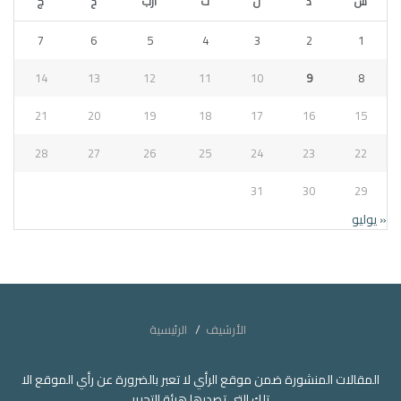
س
د
ن
ث
أرب
خ
ج
7
6
5
4
3
2
1
14
13
12
11
10
9
8
21
20
19
18
17
16
15
28
27
26
25
24
23
22
31
30
29
« يوليو
الأرشيف
الرئيسية
المقالات المنشورة ضمن موقع الرأي لا تعبر بالضرورة عن رأي الموقع الا
تلك التي تصدرها هيئة التحرير