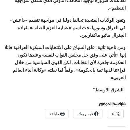
تعد هناك ضرورة لوجود التحالف الدولي الذي تَشكل لمواجهة
التنظيم».
وتقود الولايات المتحدة تحالفا دوليا في مواجهة تنظيم «داعش»
في العراق وسوريا تحت اسم «عملية العزم الصلب» بقيادة
الجنرال ماثيو ماكفارلين.
ومن ناحية ثانية، علق الشياع على الانتخابات المبكرة العراقية قائلا
إنها «تأتي على وفق حل مجلس النواب لنفسه وعندها تكون
الحكومة جاهزة لأي انتخابات، لكن القوى السياسية من خلال
قراءتنا لديها ثقة بالحكومة»، وفقاً لما نقلته «وكالة أنباء العالم
العربي».
“الشرق الاوسط”
شارك هذا الموضوع:
X
فيس بوك
طباعة