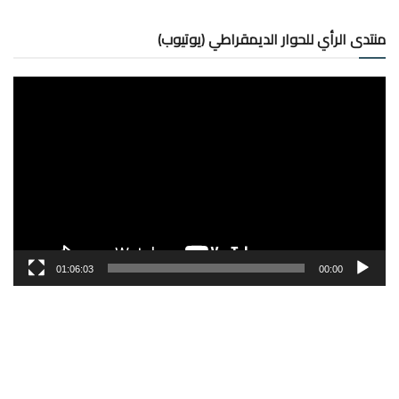
منتدى الرأي للحوار الديمقراطي (يوتيوب)
مشغل
الفيديو
01:06:03
00:00