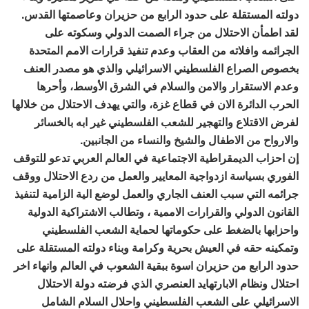
دولته المستقلة على حدود الرابع من حزيران وعاصمتها القدس.
لقد اطمأن الاحتلال من جراء الصمت الدولي وسكوته على
الجرائمه وافلاته من العقاب وعدم تنفيذ قرارات الامم المتحدة
بخصوص الصراع الفلسطيني الاسرائيلي والذي هو مصدر العنف
وعدم الاستقرار والامن والسلام في الشرق الأوسط، وأحرها
الحرب الدائرة الان في قطاع غزة، والتي يهدف الاحتلال من خلالها
لفرض الاقتلاع والتهجير للشعب الفلسطيني غير ابه بالخسائر
والارواح من الاطفال والشيخ والنساء من الجانبين.
إن احزاب الديمقراطية الاجتماعية في العالم العربي تدعو للتوقف
الفوري بسياسة ازدواجية المعايير والعمل من ردع الاحتلال ووقف
جرائمه التي سبب العنف الجاري والعمل لوضع الية الزامية لتنفيذ
القانون الدولي والقرارات الاممية ، وتطالب الاشتراكية الدولية
واحزابها بالضغط على حكوماتها لحماية الشعب الفلسطيني
وتمكينه حقه في العيش بحرية وكرامة وبناء دولته المستقلة على
حدود الرابع من حزيران اسوة ببقية الشعوب في العالم وانهاء اخر
احتلال ونظام الابارتهايد العنصري الذي فرضته دولة الاحتلال
الاسرائيلي على الشعب الفلسطيني واحلال السلام الشامل