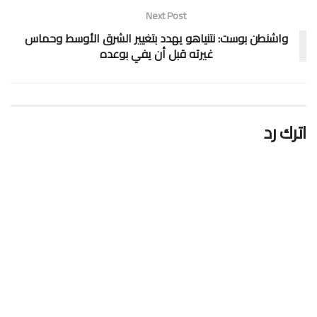
Next Post
واشنطن بوست: نتنياهو يهدد بتغيير الشرق الأوسط وحماس
غيرته قبل أن يفي بوعده
اترك رد