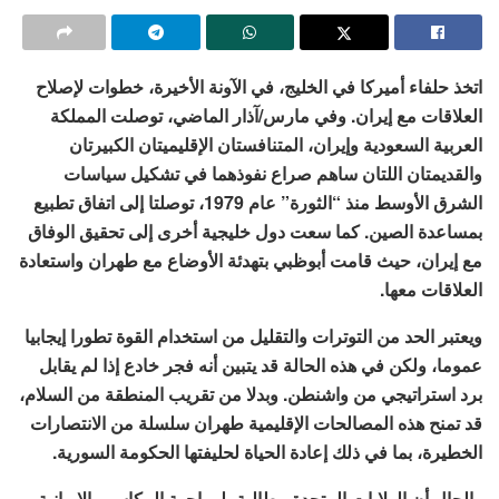
اتخذ حلفاء أميركا في الخليج، في الآونة الأخيرة، خطوات لإصلاح
العلاقات مع إيران. وفي مارس/آذار الماضي، توصلت المملكة
العربية السعودية وإيران، المتنافستان الإقليميتان الكبيرتان
والقديمتان اللتان ساهم صراع نفوذهما في تشكيل سياسات
الشرق الأوسط منذ “الثورة” عام 1979، توصلتا إلى اتفاق تطبيع
بمساعدة الصين. كما سعت دول خليجية أخرى إلى تحقيق الوفاق
مع إيران، حيث قامت أبوظبي بتهدئة الأوضاع مع طهران واستعادة
العلاقات معها.
ويعتبر الحد من التوترات والتقليل من استخدام القوة تطورا إيجابيا
عموما، ولكن في هذه الحالة قد يتبين أنه فجر خادع إذا لم يقابل
برد استراتيجي من واشنطن. وبدلا من تقريب المنطقة من السلام،
قد تمنح هذه المصالحات الإقليمية طهران سلسلة من الانتصارات
الخطيرة، بما في ذلك إعادة الحياة لحليفتها الحكومة السورية.
والحال أن الولايات المتحدة مطالبة- لمواجهة المكاسب الإيرانية