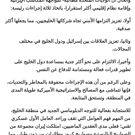
وإقامة نظام إقليمي أكثر استقرارا- باتخاذ ثلاثة إجراءات رئيسة:
أولا، تعزيز التزامها الأمني تجاه شركائها الخليجيين، مما يجعلها أكثر
صدقية.
وثانيا، تعزيز العلاقات بين إسرائيل ودول الخليج في مختلف
المجالات.
وأخيرا، الالتزام على نحو أكثر جدية بمساعدة دول الخليج على
تطوير قدرات فعالة ومستدامة للدفاع عن النفس.
وعلى الرغم من أن هذه الإجراءات محفوفة بالمخاطر والتحديات،
فإنها تتماشى مع المصالح والاستراتيجية الأميركية طويلة المدى
في المنطقة، وتستحق المتابعة.
للاستجابة بفعالية للتوجه الدبلوماسي الجديد في منطقة الخليج،
من المهم فهم العوامل التي تقف وراءه. العامل الأول عسكري
تقني؛ فعلى مدى العقدين الماضيين، امتلكت إيران مجموعة من
الصواريخ الباليستية وصواريخ كروز وطائرات من دون طيار، مما