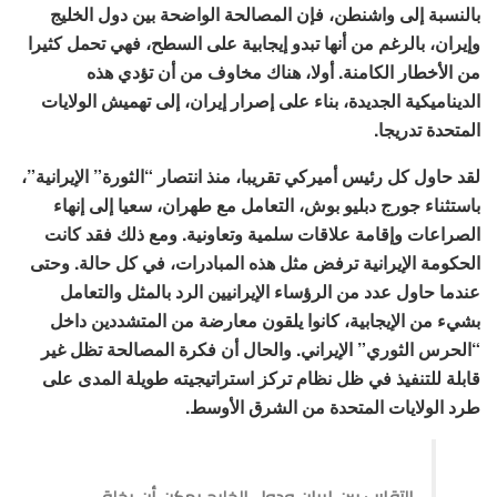
بالنسبة إلى واشنطن، فإن المصالحة الواضحة بين دول الخليج
وإيران، بالرغم من أنها تبدو إيجابية على السطح، فهي تحمل كثيرا
من الأخطار الكامنة. أولا، هناك مخاوف من أن تؤدي هذه
الديناميكية الجديدة، بناء على إصرار إيران، إلى تهميش الولايات
المتحدة تدريجا.
لقد حاول كل رئيس أميركي تقريبا، منذ انتصار “الثورة” الإيرانية”،
باستثناء جورج دبليو بوش، التعامل مع طهران، سعيا إلى إنهاء
الصراعات وإقامة علاقات سلمية وتعاونية. ومع ذلك فقد كانت
الحكومة الإيرانية ترفض مثل هذه المبادرات، في كل حالة. وحتى
عندما حاول عدد من الرؤساء الإيرانيين الرد بالمثل والتعامل
بشيء من الإيجابية، كانوا يلقون معارضة من المتشددين داخل
“الحرس الثوري” الإيراني. والحال أن فكرة المصالحة تظل غير
قابلة للتنفيذ في ظل نظام تركز استراتيجيته طويلة المدى على
طرد الولايات المتحدة من الشرق الأوسط.
التقارب بين إيران ودول الخليج يمكن أن يخلق