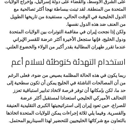
على الشرق الأوسط، والقضاء على دولة إسرائيل، وإخراج الولايات
المتحدة من المنطقة. لقد تبنت ببساطة نهجا أكثر تصالحية مع
الدول الخليجية في الوقت الحالي، مستفيدة من تاريخها الطويل
من العنف ضد هذه الدول نفسها.
ولكن إذا نجحت إيران في مفاقمة التوترات بين الولايات المتحدة
ودول الخليج، فإنها ستجعل الأخيرة أكثر عرضة للقسر الإيراني
عندما تقرر طهران المطالبة بقدر أكبر من الولاء والخضوع العلني.
استخدام التهدئة كتوطئة لسلام أعم
ربما يكون في هذه الحالة المظلمة بصيص من ضوء، فعلى الرغم
من أن المصالحات الناشئة في الخليج يمكن أن تكون سطحية إلى
حد ما، لكن بإمكانها أن توفر فرصة لاتخاذ تدابير استباقية تعزز
التحالف الأميركي الخليجي استعدادا لمستقبل أكثر عرضة
للصراع، حين تعود إيران إلى استراتيجيتها الكبرى التقليدية العنيفة
والقسرية. وفيما يلي ثلاثة إجراءات يمكن للولايات المتحدة اتخاذها
بالتعاون مع شركائها الخليجيين للتحضير لهذا السيناريو المحتمل.