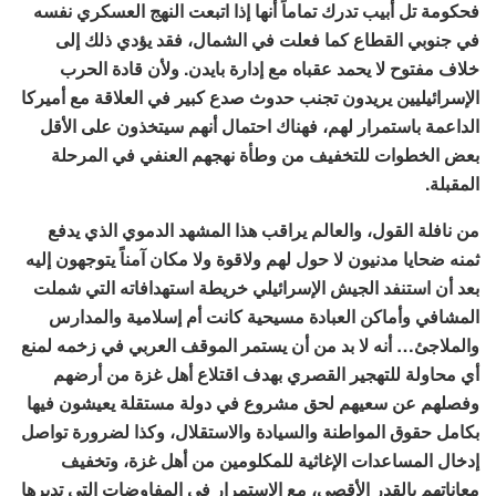
فحكومة تل أبيب تدرك تماماً أنها إذا اتبعت النهج العسكري نفسه
في جنوبي القطاع كما فعلت في الشمال، فقد يؤدي ذلك إلى
خلاف مفتوح لا يحمد عقباه مع إدارة بايدن. ولأن قادة الحرب
الإسرائيليين يريدون تجنب حدوث صدع كبير في العلاقة مع أميركا
الداعمة باستمرار لهم، فهناك احتمال أنهم سيتخذون على الأقل
بعض الخطوات للتخفيف من وطأة نهجهم العنفي في المرحلة
المقبلة.
من نافلة القول، والعالم يراقب هذا المشهد الدموي الذي يدفع
ثمنه ضحايا مدنيون لا حول لهم ولاقوة ولا مكان آمناً يتوجهون إليه
بعد أن استنفد الجيش الإسرائيلي خريطة استهدافاته التي شملت
المشافي وأماكن العبادة مسيحية كانت أم إسلامية والمدارس
والملاجئ… أنه لا بد من أن يستمر الموقف العربي في زخمه لمنع
أي محاولة للتهجير القصري بهدف اقتلاع أهل غزة من أرضهم
وفصلهم عن سعيهم لحق مشروع في دولة مستقلة يعيشون فيها
بكامل حقوق المواطنة والسيادة والاستقلال، وكذا لضرورة تواصل
إدخال المساعدات الإغاثية للمكلومين من أهل غزة، وتخفيف
معاناتهم بالقدر الأقصى، مع الاستمرار في المفاوضات التي تديرها