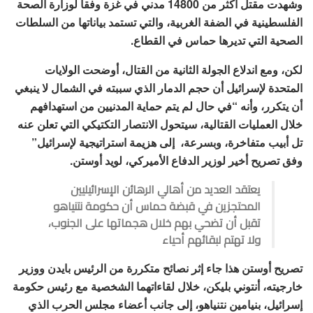
وشهدت مقتل أكثر من 14800 مدني في غزة وفقاً لوزارة الصحة
الفلسطينية في الضفة الغربية، والتي تستمد بياناتها من السلطات
الصحية التي تديرها حماس في القطاع.
لكن، ومع اندلاع الجولة الثانية من القتال، أوضحت الولايات
المتحدة لإسرائيل أن حجم الدمار الذي سببته في الشمال لا ينبغي
أن يتكرر، وأنه “في حال لم يتم حماية المدنيين من استهدافهم
خلال العمليات القتالية، سيتحول الانتصار التكتيكي التي تعلن عنه
تل أبيب متفاخرة، وبسرعة، إلى هزيمة استراتيجية لإسرائيل”
وفق تصريح أخير لوزير الدفاع الأميركي، لويد أوستن.
يعتقد العديد من أهالي الرهائن الإسرائيليين
المحتجزين في قبضة حماس أن حكومة نتنياهو
تقبل أن تضحي بهم خلال هجماتها على الجنوب،
ولا تهتم لبقائهم أحياء
تصريح أوستن هذا جاء إثر نصائح متكررة من الرئيس بايدن ووزير
خارجيته، أنتوني بليكن، خلال لقاءاتهما الشخصية مع رئيس حكومة
إسرائيل، بنيامين نتنياهو، إلى جانب أعضاء مجلس الحرب الذي