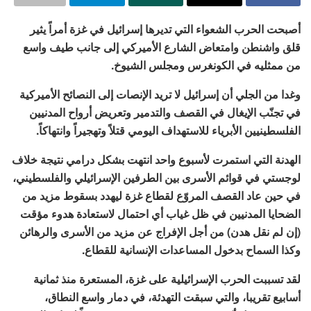
أصبحت الحرب الشعواء التي تديرها إسرائيل في غزة أمراً يثير
قلق واشنطن وامتعاض الشارع الأميركي إلى جانب طيف واسع
من ممثليه في الكونغرس ومجلس الشيوخ.
وغدا من الجلي أن إسرائيل لا تريد الإنصات إلى النصائح الأميركية
في تجنّب الإيغال في القصف والتدمير وتعريض أرواح المدنيين
الفلسطينيين الأبرياء للاستهداف اليومي قتلاً وتهجيراً وانتهاكاً.
الهدنة التي استمرت لأسبوع واحد انتهت بشكل درامي نتيجة خلاف
لوجستي في قوائم الأسرى بين الطرفين الإسرائيلي والفلسطيني،
في حين عاد القصف المروّع لقطاع غزة ليهدد بسقوط مزيد من
الضحايا المدنيين في ظل غياب أي احتمال لاستعادة هدوء مؤقت
(إن لم نقل هدن) من أجل الإفراج عن مزيد من الأسرى والرهائن
وكذا السماح بدخول المساعدات الإنسانية للقطاع.
لقد تسببت الحرب الإسرائيلية على غزة، المستعرة منذ ثمانية
أسابيع تقريبا، والتي سبقت التهدئة، في دمار واسع النطاق،