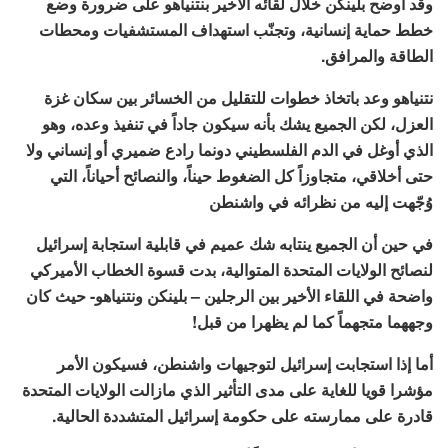
وقد أوضح بلينكن خلال لقائه الأخير بنتنياهو على ضرورة وضع
خطط حماية إنسانية، وتجنّب استهداف المستشفيات ومحطات
الطاقة والمرافق.
نتنياهو وعد باتخاذ خطوات للتقليل من الخسائر بين سكان غزة
العزل، لكن الجميع يشك بأنه سيكون جاداً في تنفيذ وعده، وهو
الذي أوغل في الدم الفلسطيني دونما رادع ضميري أو إنساني ولا
حتى أخلاقي، متجاوزاً كل الضغوط حيناً، والنصائح أحياناً، التي
وُجّهت إليه من نظرائه في واشنطن
في حين أن الجميع ينتابه شك عميم في قابلية استجابة إسرائيل
لنصائح الولايات المتحدة المتوالية، بدت قسوة الخطاب الأميركي
واضحة في اللقاء الأخير بين الرجلين – بلينكن ونتنياهو- حيث كان
وجههما متجهماً كما لم يظهرا من قبل!
أما إذا استجابت إسرائيل لتوجيهات واشنطن، فسيكون الأمر
مؤشرا قويا للغاية على مدى التأثير الذي مازالت الولايات المتحدة
قادرة على ممارسته على حكومة إسرائيل المتشددة الحالية.