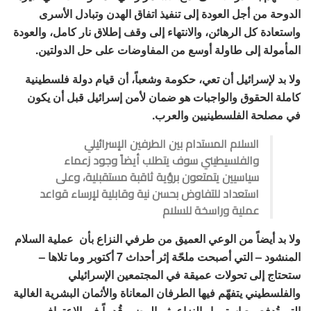
الدوحة من أجل العودة إلى تنفيذ اتفاق الهدن وتبادل الأسرى
واستعادة كل الرهائن، والانتهاء إلى وقف إطلاق نار كامل، والعودة
المأمولة إلى طاولة أوسع من المفاوضات على حل الدولتين.
ولا بد لإسرائيل أن تعي، حكومة وشعباً، أن قيام دولة فلسطينية
كاملة الحقوق والواجبات هو ضمان لأمن إسرائيل قبل أن يكون
في مصلحة الفلسطينيين والعرب.
السلام المستدام بين الطرفين الإسرائيلي
والفلسيطيني سوف يتطلب أيضاً وجود زعماء
سياسيين يتمتعون برؤية ثاقبة مستقبلية، وعلى
استعداد للتفاوض بحسن نية وقابلية لإرساء قواعد
عملية وراسخة للسلام
ولا بد أيضاً من الوعي العميق من طرفي النزاع بأن عملية السلام
المنشود – التي أصبحت ملحّة إثر أحداث 7 أكتوبر وما تلاها –
ستحتاج إلى تحولات عميقة في المجتمعين الإسرائيلي
والفلسطيني يتفهّم فيها الطرفان المعاناة والأثمان البشرية الغالية
التي تُدفع مع استمرار النزاع، ثم المضي قُدماً في الاعتراف