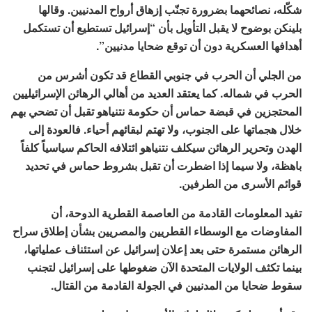
شكّله، نصائحهما بضرورة تجنّب إزهاق أرواح المدنيين. وقالها
بلينكن بوضوح لا يقبل التأويل بأن “إسرائيل تستطيع أن تستكمل
أهدافها العسكرية دون أن توقع ضحايا مدنيين”.
من الجلي أن الحرب في جنوبي القطاع قد تكون أشرس من
الحرب في شماله. كما يعتقد العديد من أهالي الرهائن الإسرائيليين
المحتجزين في قبضة حماس أن حكومة نتنياهو تقبل أن تضحي بهم
خلال هجماتها على الجنوب، ولا تهتم لبقائهم أحياء. فالعودة إلى
الهدن وتحرير الرهائن سيكلف نتنياهو ائتلافه الحاكم سياسياً كلفاً
باهظة، ولا سيما إذا اضطرت أن تقبل بشروط حماس في تحديد
قوائم الأسرى من الطرفين.
تفيد المعلومات القادمة من العاصمة القطرية الدوحة، أن
المفاوضات مع الوسطاء القطريين والمصريين بشأن إطلاق سراح
الرهائن مستمرة حتى بعد إعلان إسرائيل عن استئناف عملياتها،
بينما تكثف الولايات المتحدة الآن ضغوطها على إسرائيل لتجنب
سقوط ضحايا من المدنيين في الجولة القادمة من القتال.