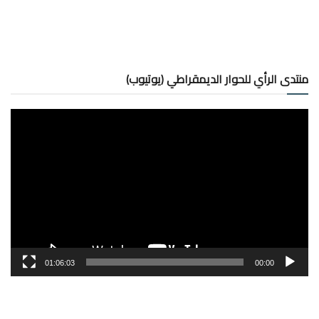
منتدى الرأي للحوار الديمقراطي (يوتيوب)
مشغل
الفيديو
01:06:03
00:00