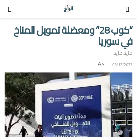
“كوب 28” ومعضلة تمويل المناخ
في سوريا
حايد حايد
A
08/12/2023
A