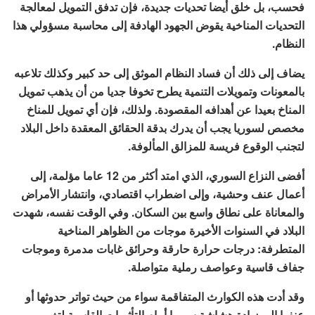
فحسب، بل خلق أيضا تحديات جديدة، فإن تدفق التمويل لمعالجة
التحديات المناخية يقوض الجهود الهادفة إلى محاسبة مسؤولي هذا
النظام.
يضاف إلى ذلك أن فساد النظام الموثق إلى حد كبير وكذلك تلاعبه
بالمعونات وتمويلات التنمية يطرح تخوفا جديا من أن يذهب تمويل
المناخ بعيدا عن أهدافه المقصودة. ولذلك، فإن أي تمويل للمناخ
مخصص لسوريا يجب أن يدرك بدقة الحقائق المعقدة داخل البلاد
لتجنب الوقوع فريسة للمزالق المألوفة.
أفضى النزاع السوري، الذي امتد أكثر من 12 عاما مؤلمة، إلى
أعمال عنف وحشية، وإلى اضطراب اقتصادي، وانتشار الأمراض
والمعاناة على نطاق واسع بين السكان. وفي الوقت نفسه، شهدت
البلاد في السنوات الأخيرة موجات من الظواهر المناخية
المتطرفة: درجات حرارة حارقة وحرائق غابات مدمرة وموجات
جفاف قاسية وعواصف رملية متواصلة.
وقد أدت هذه الكوارث المتفاقمة سواء من حيث تواتر حدوثها أو
عنفها إلى زيادة هشاشة سوريا أمام التأثيرات القاسية لتغير