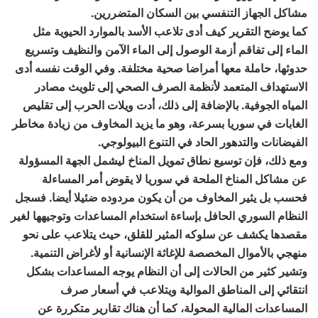
مشاكل الجهاز التنفسي بين السكان المتضررين.
كما يوضح التقرير كيف أدى تلاعب الأسد بالموارد الحيوية مثل
الماء إلى تفاقم أزمة الوصول إلى الماء الآمن والنظيف وتسريع
حدوثها، حاملة معها أمراضا صحية مختلفة. وفي الوقت نفسه أدى
الاستهداف المتعمد لأنظمة الصرف الصحي إلى تلويث مصادر
المياه الجوفية. بالإضافة إلى ذلك، أدت ويلات الحرب إلى تقليص
الغابات في سوريا بسرعة، وهو ما يزيد المخاوف من زيادة مخاطر
الفيضانات والتدهور الحاد في التنوع البيولوجي.
ومع ذلك، فإن توسيع نطاق تمويل المناخ ليشمل الجهة المسؤولة
عن مشاكل المناخ الملحة في سوريا لا يقوض أمر المساءلة
فحسب بل يثير المخاوف من أن يكون مردوده ضئيلا أيضا. فسجل
النظام السوري الحافل بإساءة استخدام المساعدات وتوجيهها لغير
مقصدها يكشف عن سلوكه المثير للقلق، حيث يتلاعب على نحو
منهجي بالأموال المخصصة للإغاثة الإنسانية أو لأغراض التنمية.
وتشير كثير من الحالات إلى أن النظام يوجه المساعدات بشكل
انتقائي إلى المناطق الموالية ويتلاعب في أسعار صرف
المساعدات المالية المحولة، كما أن هناك تقارير متكررة عن