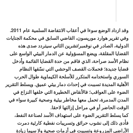
وقد ازداد الوضع سوءا في أعقاب الانتفاضة السلمية عام 2011.
وفي تقرير هوارد موريسون، القاضي السابق في محكمة الجنايات
الدولية، الصادر في نوفمبر/تشرين الثاني سيتردد صدى هذه
القضايا المقلقة، ويضع المسؤولية عن الدمار البيئي الواسع على
نظام الأسد صراحة، الذي فاقم من حدة القضايا القائمة وأدخل
قضايا جديدة؛ فحملات القصف الوحشي التي نسّقها النظام
السوري واستخدامه المتكرر للأسلحة الكيماوية طوال الحرب
الأهلية المديدة تسببت في إحداث دمار بيئي عميق. ويسلط التقرير
الضوء على العواقب؛ فالأنقاض الخطيرة التي خلفها النزاع في
المدن المدمرة، تحمل معها مخاطر بيئية وصحية كبيرة سواء في
الوقت الحاضر أو في مراحل إزالتها لاحقا.
كما يسلط التقرير الضوء على استهداف الأسد لصناعة النفط،
فأدى ذلك إلى نشوب حرائق وتسريبات نفطية كارثية دمرت
الأراضي المزروعة وتسببت في أزمات صحية ولا سيما زيادة