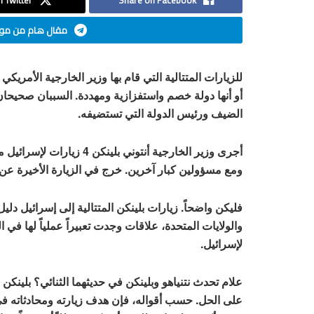
 Twitter
Share on Facebook
مقال هام من موق
للزيارات المتتالية التي قام بها وزير الخارجية الأمريك
أو أنها دولة خصم واستفزازية ومهددة. السببان صحيحان
الضيف ورئيس الدولة التي تستضيفه.
ومع مسؤولين كبار آخرين. خرج في الزيارة الأخيرة عن عا
فليكن واضحاً. زيارات بلينكن المتتالية إلى إسرائيل دلي
والولايات المتحدة، علاقات وجدت تعبيراً عملياً لها ف
لإسرائيل.
علام تحدث نتنياهو وبلينكن في حديثهما الثنائي؟ بلين
على الحل. حسب أقواله، فإن هدف زيارته ومحادثاته في 