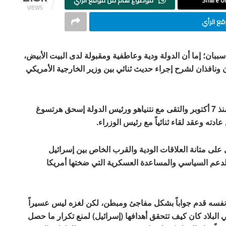
Share on
موضوع هام من موقع الرأي
VIEWS
ع الرأي
ي سببان؛ إما أن الدولة ودية وعاطفية ومقبولة لدى البيت الأبيض،
 ونافذان لشرح إجراء حديث ثنائي بين وزير الخارجية الأمريكي
أجرى وزير الخارجية أنتوني بلينكن 4 زيارات لإسرائيل منذ 7 أكتوبر والتقى مع نتنياهو ورئيس الدولة إسحق هرتسوغ
دته وعقد لقاء ثنائياً مع رئيس الوزراء.
ل على متانة العلاقات الودية والقرب الخاص بين إسرائيل
ي الدعم السياسي والمساعدة العسكرية التي ضختها أمريكا
كن نفسه قدم جواباً بشكل مفاجئ ومبطن، لكن لغزه ليس عسيراً
البلاد كان كيف تتحقق أهدافها (إسرائيل) لمنع تكرار ما حصل