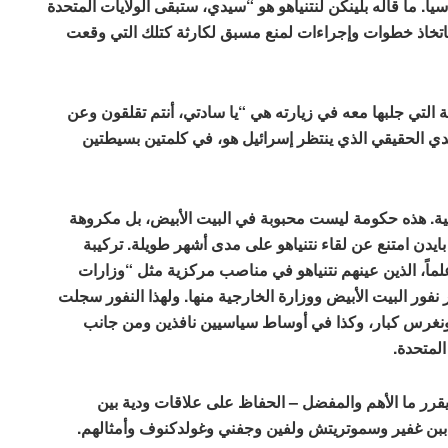
سياسياً. ما قاله بلينكن لنتنياهو هو “سيدي، ستبقى الولايات المتحدة
تخاذ خطوات وإجراءات لمنع مسبق لكارثة كتلك التي وقعت
ة التي جلبها معه في زيارته هي “يا سادتي، أنتم تقلقون وعن
دي الحقيقي الذي ينتظر إسرائيل هو، في كلمتين بسيطتين
الية. هذه حكومة ليست محبوبة في البيت الأبيض، بل مكروهة
ايدن امتنع عن لقاء نتنياهو على مدى أشهر طويلة. تركيبة
اً، الذين عينهم نتنياهو في مناصب مركزية مثل “وزارات
ر نفور البيت الأبيض ووزارة الخارجية منها. ولهذا النفور سجلت
كونغرس كبار، وكذا في أوساط سياسيين نافذين ومن جانب
المتحدة.
 يقرر ما الأهم والمفضل – الحفاظ على علاقات ودية بين
 ببن غفير وسموتريتش ولفين وجفني وغولدكنوف وأمثالهم.