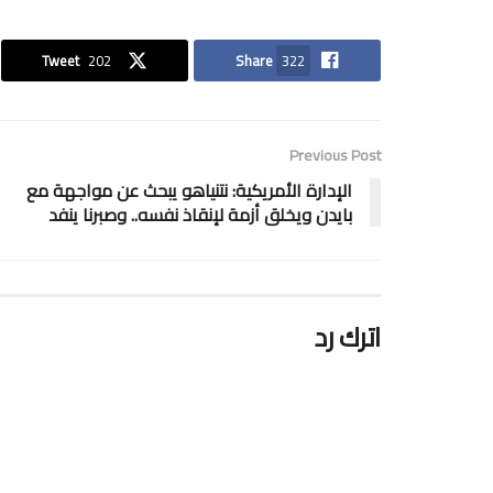
Tweet
202
Share
322
Previous Post
الإدارة الأمريكية: نتنياهو يبحث عن مواجهة مع
بايدن ويخلق أزمة لإنقاذ نفسه.. وصبرنا ينفد
اترك رد