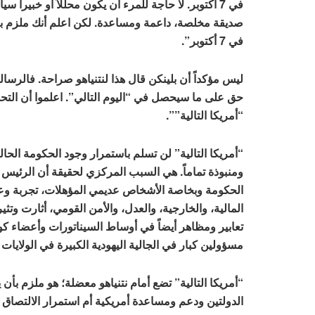
في 7 أكتوبر. لا حاجة للمرء أن يكون محللاً أو خبيراً 
صديقة مخلصة، داعمة ومساعدة. لكن اعلم أنك ملزم با
في 7 أكتوبر”.
ليس مؤكداً أن بلينكن قال هذا لنتنياهو صراحة. فالرسال
حق على ما سيحصل في “اليوم التالي”. اعلموا أن التح
“أمريكا التالية””.
“أمريكا التالية” لن تسلم باستمرار وجود الحكومة الح
ومنبوذة تماماً. هي السبب المركزي لحقيقة أن الرئيس ب
الحكومة وبخاصة الأشخاص عديمي المؤهلات، تجربة وعلم
المالية، والخارجية، والعدل، والأمن القومي، أثارت وتثي
تعابير ومظاهر أيضاً في أوساط السيناتورات وأعضاء 
مسؤولين كبار في الجالية اليهودية الكبيرة في الولايات 
“أمريكا التالية” تضع أمام نتنياهو معضلة؛ هو ملزم بأن
الدولتين ودعم ومساعدة أمريكية أم استمرار الالتصاق