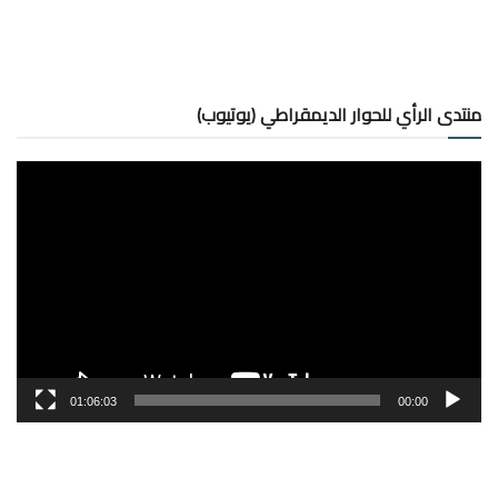
منتدى الرأي للحوار الديمقراطي (يوتيوب)
مشغل
الفيديو
01:06:03
00:00