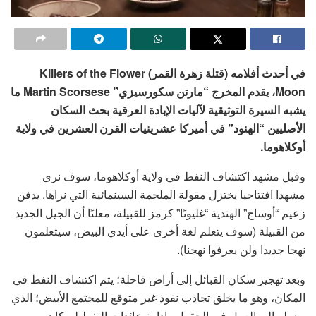
في أحدث أفلامه (قتلة زهرة القمر) Killers of the Flower
Moon، يقدم المخرج “مارتن سكورسيزي” Martin Scorsese ما
يشبه السيرة التوثيقية لآليات الإبادة العرقية بحث السكان
الأصليين “الهنود” في أميركا عشرينيات القرن العشرين في ولاية
أوكلاهوما.
وقبل مشهد اكتشاف النفط في ولاية أوكلاهوما، سوف نرى
مشهدا افتتاحيا يختزل مقولة الملحمة السينمائية التي نراها. يدفن
زعيم “أوساج” الهندية “غليونًا” كرمز للقبيلة، معلنًا أن الجيل الجديد
من القبيلة (سوف يتعلم لغة أخرى على أيدي البيض، سيتعلمون
نهجا جديدا ولن يعرفوا نهجنا).
وبعد تهجير سكان القبائل إلى أراض قاحلة؛ يتم اكتشاف النفط في
المكان، وهو ما يخلق تجاذب نفوذ غير متوقع للمجتمع الأبيض؛ الذي
يضطر إلى العمل في الحقول وإدارة عائدات النفط لسكان