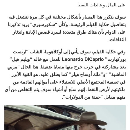
على المال وعائدات النفط.
سوف يتكرر هذا المسار بأشكال مختلفة في كل مرة ننشغل فيه
بتفاصيل حكاية الفيلم الرئيسة، وكأن “سكورسيزي” يريد تذكيرنا
على الدوام بأن هناك طرق متعددة لسرد قصص الإبادة واندثار
الثقافات.
وفي حكاية الفيلم، سوف يأتي إلى أوكلاهوما، الشاب “ارنست
بوركهارت” Leonardo DiCaprio للعمل مع خاله “ويليم هيل”
بعد مشاركته في حرب خرج منها مصابا ضعيفا. هذا الخال “مربي
الماشية” “و”ملك أوساج هيلز” كما يطلق عليه، هو القوة الأبرز
في تصفية المجتمع الأصلي للاستيلاء على أموالهم القادمة من
ملكيتهم لأرض النفط. إنهم سلع أو أشياء سوف يتم التخلص من أي
منهم مقابل “حفنة من الدولارات”.