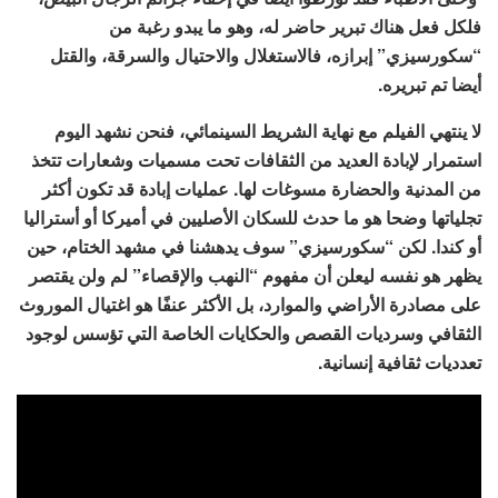
فلكل فعل هناك تبرير حاضر له، وهو ما يبدو رغبة من
“سكورسيزي” إبرازه، فالاستغلال والاحتيال والسرقة، والقتل
أيضا تم تبريره.
لا ينتهي الفيلم مع نهاية الشريط السينمائي، فنحن نشهد اليوم
استمرار لإبادة العديد من الثقافات تحت مسميات وشعارات تتخذ
من المدنية والحضارة مسوغات لها. عمليات إبادة قد تكون أكثر
تجلياتها وضحا هو ما حدث للسكان الأصليين في أميركا أو أستراليا
أو كندا. لكن “سكورسيزي” سوف يدهشنا في مشهد الختام، حين
يظهر هو نفسه ليعلن أن مفهوم “النهب والإقصاء” لم ولن يقتصر
على مصادرة الأراضي والموارد، بل الأكثر عنفًا هو اغتيال الموروث
الثقافي وسرديات القصص والحكايات الخاصة التي تؤسس لوجود
تعدديات ثقافية إنسانية.