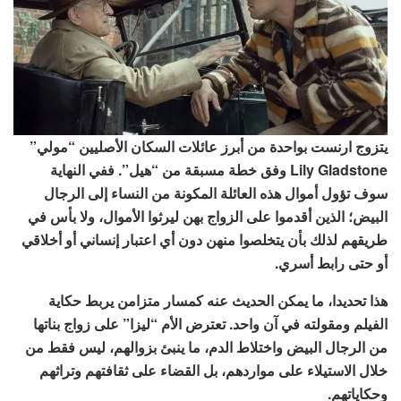
يتزوج ارنست بواحدة من أبرز عائلات السكان الأصليين “مولي”
Lily Gladstone وفق خطة مسبقة من “هيل”. ففي النهاية
سوف تؤول أموال هذه العائلة المكونة من النساء إلى الرجال
البيض؛ الذين أقدموا على الزواج بهن ليرثوا الأموال، ولا بأس في
طريقهم لذلك بأن يتخلصوا منهن دون أي اعتبار إنساني أو أخلاقي
أو حتى رابط أسري.
هذا تحديدا، ما يمكن الحديث عنه كمسار متزامن يربط حكاية
الفيلم ومقولته في آن واحد. تعترض الأم “ليزا” على زواج بناتها
من الرجال البيض واختلاط الدم، ما ينبئ بزوالهم، ليس فقط من
خلال الاستيلاء على مواردهم، بل القضاء على ثقافتهم وتراثهم
وحكاياتهم.