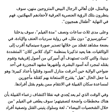
وبالمثل، فإن أهالي الرجال البيض المتزوجين منهن، سوف
ينظرون بتلك الرؤية العنصرية العرقية لأحفادهم المهجّنين، فهم
في النهاية “أطفال همجيون”.
وعلى مدى ثلاث ساعات ونصف “مدة الفيلم”، سوف يدخلنا
“سكورسيزي” دون ملل، في رواية سرديات العنف والإبادة، في
بضعة مشاهد تقصّد من خلالها تصدير صورة سينمائية أقرب إلى
الوثائقيات. هنا يعيد تذكيرنا بمنظمة “كوك كلاس كلان” المتشددة
دينينا، والتي كانت تستهدف أي أميركي من أصول إفريقية وتقوم
بقتله لمجرد أنه أسود البشرة، وأشهرها مشهد المجزرة في أحد
ضواحي الولاية حين أحرقت منازل السود وقتلوا بأعداد كبيرة؛ وهو
ما جعل الخال “هيل” يقترح الاستعانة بهم كقتلة مأجورين
لمساعدة سكان القبيلة في الانتقام ممن يقوم بقتل أفرادها.
وفي الوقت الذي لم يعد يُجدي فيه نفعًا اكتشاف زعماء القبيلة بأن
هناك مخططات واضحة لتصفيتهم؛ سوف يطغى في الفيلم “من
خلال الشخصيات البيضاء”، لغة وسلوك يتبنى القتل وتصفية أفراد