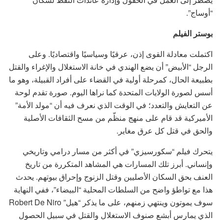
“أوساج”.
بوستر الفيلم
اكتملت معادلة القوى إذن، عرقيًا وسياسيًا واقتصاديًا. وعلى
الرجل “الأبيض” أن يضع الهندي في خانة الاستغلال والإغراء والقتل
بطبيعة الحال، كمرحلة أولية في القضاء على أفراد القبيلة، وهو ما
أسس لصورة الولايات المتحدة كما نراها اليوم. صورة تقدم لوحة
عن التعايش والتعدد؛ في الوقت الذي نعرف فيه أن “مولد الأمة”
الأميركية قد قام على منهج منظّم من مسح الثقافات الأصلية
والحق في قتل كل عرق مغاير.
يتحرك فيلم “سكورسيزي” في أكثر من مسار درامي وتاريخي
وإنساني. أبرز تلك المسارات هي المشاهد المتكررة من تاريخ
العنف بحق السكان الأصليين وقتل الزنوج وإحراق بيوتهم. يحدث
هذا مع تواطؤ واضح من السلطات المحلية “البيضاء”، ففي النهاية
سوف يموتون وينتهي زمنهم، على ما يذكر “هيل” Robert De Niro
الذي يمارس أبشع صنوف الاستغلال والقتل في سبيل الحصول