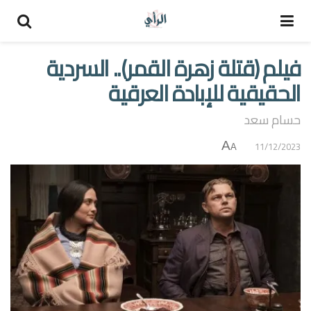
فيلم (قتلة زهرة القمر).. السردية
الحقيقية للإبادة العرقية
حسام سعد
A
11/12/2023
A