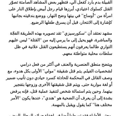
القبيلة بدم بارد كفعل آلي، فتظهر بعض المشاهد الصامتة تصوّر
القتل كسلوك اعتيادي، أبرزها قيام رجل أبيض بإطلاق النار على
امرأة من “أوساج” في بيتها وضح النهار، ووضع بندقيته بجانبها
كإشارة إلى الانتحار، قبل أن يسرق طفلها الرضيع.
مشهد نعتقد أن “سكورسيزي” تقد تصويره بهذه الطريقة الفجّة
والمباشرة، فهو يحيل إلى ما يرمي إليه من “القتلة” ليس عليهم
التواري طالما يعرفون أنهم يستطيعون القتل علانية في ظل
سلطات محلية متواطئة معهم.
ويتضح منطق العنصرية والعنف في أكثر من فعل درامي
لشخصيات الفيلم. يتم قتل شقيقة “مولي” الأولى بكل هدوء، مع
وصف القاتل في المحكمة للحادثة كسرد حيادي دون تأنيب ضمير
أو لغة مواربة حتى. ويتم قتل شقيقتها الأخرى وزوجها بتفجير
بيتهما. وحين يتم استمالة شخص لتنفيذ عملية قتل، فإنه يرفض
بشدة إلى أن يعرف أن الضحية هو “هندي”، عندها يكون “الأمر
مختلف هنا” كما يقول ويقبل بالمهمة.
وحتى الأطباء فقد تورطوا أيضا في إخفاء جرائم الرجال البيض،