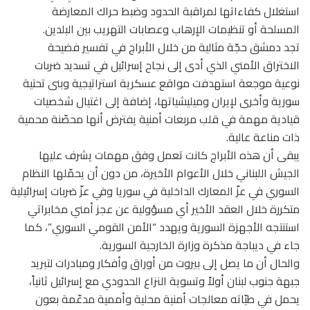
استغلال كفاءاتها لمراقبة الحدود وضبط حراك المعارضة
المسلحة أو تنظيمات الإرهاب وعصابات التهريب بين البلدين.
تجد دمشق حجّة مثالية من خلال الأبراج في تفسير فضيحة
الاختراق الأمني الذي أدى إلى نجاح إسرائيل في تسديد ضربات
نوعية موجعة استهدفت مواقع عسكرية استراتيجية وبنى تحتية
سورية وأخرى لإيران وميليشياتها، إضافة إلى اغتيال شخصيات
قيادية مهمة في قلب مربعات أمنية يفترض أنها محصّنة محمية
ذات مناعة عالية.
يبقى أن هذه الأبراج كانت تعمل وفق مهمات يشرف عليها
الجيش اللبناني خلال الأعوام الأخيرة، من دون أن يحمّلها النظام
السوري في عزّ المعارك الداخلية في سوريا وفي عزّ ضربات إسرائيلية
متكررة خلال العقد الأخير أي مسؤولية عن عجز أمني مخابراتي
استنتجه الأجهزة السورية ويهدد “الأمن القومي السوري”، كما
جاء في ديباجة مذكرة وزارة الخارجية السورية.
والحال أن ما يصل إلى بيروت من أوراق وأفكار ومبادرات لتبريد
جبهة جنوب لبنان أولاً وتسوية النزاع الحدودي مع إسرائيل ثانياً،
يحمل في طيّاته معالجات أمنية محلية وأممية مدعّمة بعون