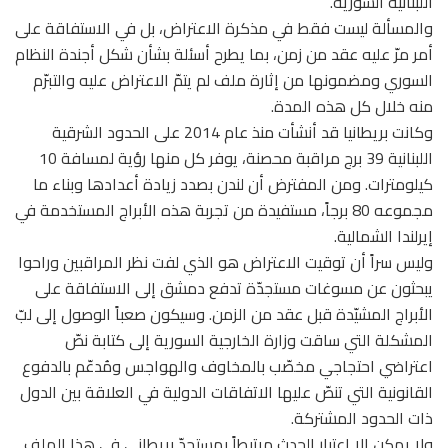
اللبنانية السورية.
والمسألة ليست فقط في مذكرة الاعتراض، بل في الاستفاقة على
أمر مرّ عليه عقد من زمن، بما يطرح أسئلة بشأن شكل أجندة النظام
السوري ومضمونها من إثارة ملف لم يتمّ الاعتراض عليه والتبرّم
منه خلال كل هذه المدة.
وكانت بريطانيا قد أنشأت منذ عام 2014 على الحدود الشرقية
اللبنانية 39 برج مراقبة محصنة، يوفر كل منها رؤية لمسافة 10
كيلومترات. ومن المفترض أن لندن بصدد زيادة أعدادها وبناء ما
مجموعه 80 برجاً، مستفيدة من تجربة هذه الأبراج المستخدمة في
إيرلندا الشمالية.
وليس سراً أن توقيت الاعتراض هو الذي لفت نظر المراقبين وراحوا
يبحثون عن مسوغات مستجدّة تدفع دمشق إلى الاستفاقة على
الأبراج المشيّدة قبل عقد من الزمن. وسيكون صعباً الوصول إلى لبّ
المشكلة التي ساقت وزارة الخارجية السورية إلى كتابة نصّ
اعتراضي احتجاجي مخصّب بالمخاوف والهواجس ومُدعّم بالدفوع
القانونية التي تنصّ عليها الاتفاقات الدولية في العلاقة بين الدول
ذات الحدود المشتركة.
ولا يمكن إلا اعتبار الحدث مرتبطاً بمستجدّ بريطاني في هذا الملف