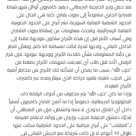
منذ حمل وزير الخارجية البريطاني ديفيد كاميرون أوائل شهر شباط
(فبراير) الجاري مشروعاً إلى بيروت يقترح، كما هي الحال على
الحدود الشرقية اللبنانية السورية، نشر أبراج على الحدود الجنوبية،
اللبنانية الإسرائيلية. وتتحدث معلومات عن إسقاط بيروت الاقتراح.
وفي أسباب الأمر قيل إن هذه الأبراج ستكون موجهة فقط إلى
الداخل اللبناني، ولديها قدرة تنصّت لمسافة 40 كلم. وبغضّ النظر
عن دقّة المعلومات بشأن كفاءة الأبراج ووجهة عيونها، فإن قرار
الرفض اتّخذ قبل طلب أي تعديلات لمهمات الأبراج بضغط من
“حزب الله”، بسبب ما يمكن أن تشكّله تلك الأبراج من مخاطر أمنية
على الحزب، ناهيك بتقييد حراكه الذي سيتمّ رصده عبر كاميرات
الأبراج العتيدة.
وإذا ما كان “حزب الله” يثير مخاوف من أدوات الرقابة ذات
التكنولوجيا البريطانية، خصوصاً إذا ما أصبح اقتراح كاميرون أممياً
داخل أي اتفاق حدودي تدعمه واشنطن، فإن من المنطقي أن
تتحرّك دمشق الحليفة للحزب، وإيران من ورائه، لاغتنام الفرصة
لـ”الانقلاب” على أبراج مراقبة على الحدود الشرقية سكتت عنها
طوال 10 أعوام، لا بل كانت شريكة مع الجيش اللبناني في