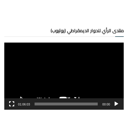
منتدى الرأي للحوار الديمقراطي (يوتيوب)
مشغل
الفيديو
01:06:03
00:00