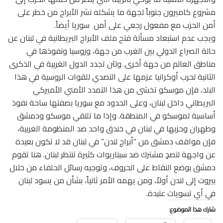
مشروع كاميرون جنوباً لجهة ما يشكله نشر الأبراج من خطر على
أمن الحزب مع مفعول رجعي على أمن سوريا أيضاً.
ويجب عدم استبعاد مسألة فتح ملف الأبراج البريطانية في لبنان عن
حالة الصراع الدولي بين الغرب من جهة، وروسيا ونفوذها في
مناطق العالم من جهة أخرى. ولئن تجدد الدول الغربية في الذكرى
الثانية لحرب أوكرانيا عزمها على التصدي للقوات الروسية في هذا
البلد، فإن موسكو تخشى من هذا التمدد الأمني الأميركي
البريطاني داخل لبنان، وعلى الحدود مع سوريا بصفتها ساحة نفوذ
أساسية لموسكو في المنطقة. وإذا ما تلتقي موسكو ودمشق
وطهران وحزبها في لبنان في خندق واحد ضد المنظومة الغربية،
فإن مواقف دمشق من “أبراج لندن” في لبنان قد لا تكون بعيدة
عن واجهة لتصدٍ مشترك ضد سيناريوات كثيرة تنتظر لبنان. هنا تقوم
دمشق بوضع النقاط على الحروف، وتوجيه رسائل الحلفاء من خلال
بيروت إلى لندن أولاً، ومن يهمه الأمر ثانياً، بشأن من يسود لبنان
في أي تسويات عتيدة.
شارك هذا الموضوع: