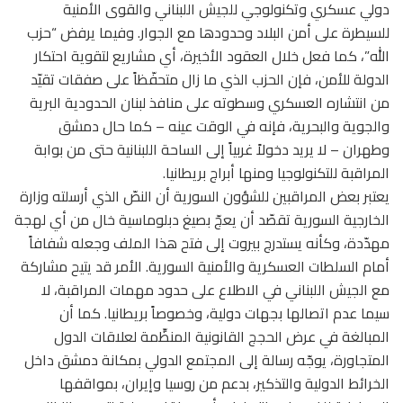
دولي عسكري وتكنولوجي للجيش اللبناني والقوى الأمنية
للسيطرة على أمن البلاد وحدودها مع الجوار. وفيما يرفض “حزب
الله”، كما فعل خلال العقود الأخيرة، أي مشاريع لتقوية احتكار
الدولة للأمن، فإن الحزب الذي ما زال متحفّظاً على صفقات تقيّد
من انتشاره العسكري وسطوته على منافذ لبنان الحدودية البرية
والجوية والبحرية، فإنه في الوقت عينه – كما حال دمشق
وطهران – لا يريد دخولاً غربياً إلى الساحة اللبنانية حتى من بوابة
المراقبة للتكنولوجيا ومنها أبراج بريطانيا.
يعتبر بعض المراقبين للشؤون السورية أن النصّ الذي أرسلته وزارة
الخارجية السورية تقصّد أن يعجّ بصيغ دبلوماسية خال من أي لهجة
مهدّدة، وكأنه يستدرج بيروت إلى فتح هذا الملف وجعله شفافاً
أمام السلطات العسكرية والأمنية السورية. الأمر قد يتيح مشاركة
مع الجيش اللبناني في الاطلاع على حدود مهمات المراقبة، لا
سيما عدم اتصالها بجهات دولية، وخصوصاً بريطانيا. كما أن
المبالغة في عرض الحجج القانونية المنظِّمة لعلاقات الدول
المتجاورة، يوجّه رسالة إلى المجتمع الدولي بمكانة دمشق داخل
الخرائط الدولية والتذكير، بدعم من روسيا وإيران، بمواقفها