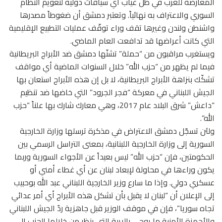
المعارضة للغرب في ظل غياب أي سياقات دولية لتعويم النظام
السوري والاعتراف به نهائياً. وتعتبر دمشق أن ضغوطاً مصدرها
واشنطن ولندن وغيرها تقف وراء توقّف عمليات التطبيع الإقليمية
التي كانت أعراضها قد تدافعت العام الماضي.
ويستغرب مراقبون من “حملة” تشنّها دمشق ضد الأبراج البريطانية
فيما لم يظهر من “حزب الله” خلال السنوات الماضية أي مواقف
تشكّك بنزاهة الأبراج البريطانية، لا بل إن هذه الأبراج استعان بها
الجيش اللبناني في معركة “فجر الجرود” التي خاضها ضد تنظيم
“داعش” شرق البلاد عام 2017، وهي معارك شارك بها علناً “حزب
الله”.
ولئن تسجّل دمشق الاعتراض في مذكرة ترسلها وزارة الخارجية
السورية إلى وزارة الخارجية اللبنانية، بمعنى التراسل الرسمي بين
الحكومتين، فإن “حزب الله” ليس بعيداً عن الأجواء السورية وربما
يكون وراءها في محاولة لإبعاد لبنان عن أي غطاء أمني أو
عسكري دولي. وإذا ما سارع وزير الخارجية اللبناني عبد الله بوحبيب
إلى الإعلان أن “لبنان لا يقبل بأن تشكل هذه الأبراج أي أمر عدائي
تجاه سوريا”، فإن في موقف الوزير قبل جاهزية ردّ الجيش اللبناني
والأجهزة الأمنية ما يوحي بالريبة التي ينظر من خلالها الحزب إلى