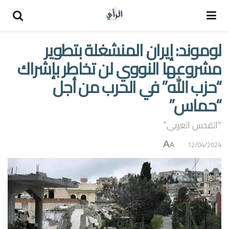
لوموند: إيران المنشغلة بتطوير
مشروعها النووي لن تخاطر بإشراك
“حزب الله” في الحرب من أجل
“حماس”
“القدس العربي”
A
12/04/2024
A