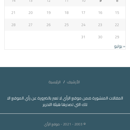
14
13
12
11
10
9
8
21
20
19
18
17
16
15
28
27
26
25
24
23
22
31
30
29
« يوليو
الأرشيف
الرئيسية
المقالات المنشورة ضمن موقع الرأي لا تعبر بالضرورة عن رأي الموقع الا
تلك التي تصدرها هيئة التحرير
© 2003 - 2021
- موقع الرأي