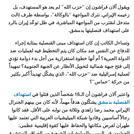
ويقول آلان فراشون إن “حزب الله” لم يعد هو المستهدف، بل
زعيمه الإيراني. نترك المواجهة “بالوكالة”، بواسطة طرف ثالث
متدخل لنقترب من المواجهة المباشرة، في ظل توعّد إيران بالرد
على استهداف قنصليتها بدمشق.
وتساءل الكاتب إن كان استهداف مبنى القنصلية بمثابة إجراء
للدفاع عن النفس ضد مكان كان يتم التخطيط فيه لعمليات ضد
الدولة العبرية؟ أم أنها خطوة استفزازية من أجل بدء دوامة تؤدي
إلى فتح جبهة شمالية لتحويل الأنظار عن الجبهة الجنوبية؟ تمهيداً
لعملية إسرائيلية ضد “حزب الله”، الذي يشكّل تهديداً أكبر بكثير
من حركة “حماس”؟
واعتبر آلان فراشون أن الـ16 شخصاً الذين قتلوا في
استهداف
القنصلية بدمشق
يشكّلون هدفاً مهماً، لأنه كان من بينهم الجنرال
الإيراني محمد رضا زاهدي وثلاثة من نوابه على الأقل. فقد كانوا
رجالاً أساسيين وقادوا شبكة الميليشيات العربية التي تعتمد عليها
طهران لفرض مكانتها والحفاظ عليها كقوة إقليمية عظمى:
الحوثيون في اليمن، والميليشيات الشيعية من العراق، المنتشرة