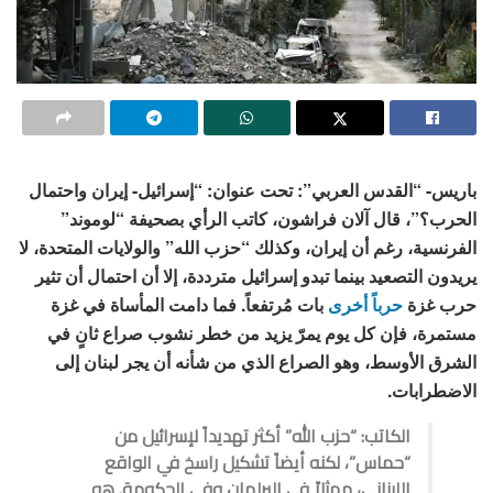
باريس- “القدس العربي”: تحت عنوان: “إسرائيل- إيران واحتمال
الحرب؟”، قال آلان فراشون، كاتب الرأي بصحيفة “لوموند”
الفرنسية، رغم أن إيران، وكذلك “حزب الله” والولايات المتحدة، لا
يريدون التصعيد بينما تبدو إسرائيل مترددة، إلا أن احتمال أن تثير
حرب غزة
حرباً أخرى
بات مُرتفعاً. فما دامت المأساة في غزة
مستمرة، فإن كل يوم يمرّ يزيد من خطر نشوب صراع ثانٍ في
الشرق الأوسط، وهو الصراع الذي من شأنه أن يجر لبنان إلى
الاضطرابات.
الكاتب: “حزب الله” أكثر تهديداً لإسرائيل من
“حماس”، لكنه أيضاً تشكيل راسخ في الواقع
اللبناني، ممثلاً في البرلمان وفي الحكومة. هو