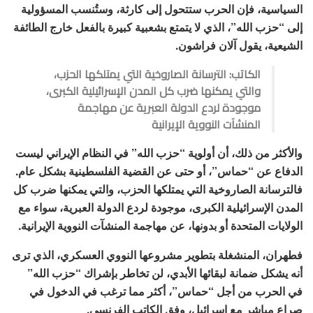
السياسية، فإن الحرب ستتحول إلى كارثة، وستُنسب المسؤولية
إلى “حزب الله”، الذي لا يتمتع بشعبية كبيرة بالفعل خارج الطائفة
الشيعية، يقول آلان فراشون.
الكاتب: الترسانة الصاروخية التي يمتلكها الحزب،
والتي يمكنها ضرب كل المدن الإسرائيلية الكبرى،
موجودة لردع الدولة العبرية عن مهاجمة
المنشآت النووية الإيرانية
والأكثر من ذلك، أن أولوية “حزب الله” في النظام الإيراني ليست
الدفاع عن “حماس”، أو حتى عن القضية الفلسطينية بشكل عام.
فالترسانة الصاروخية التي يمتلكها الحزب، والتي يمكنها ضرب كل
المدن الإسرائيلية الكبرى، موجودة لردع الدولة العبرية، سواء مع
الولايات المتحدة أو بدونها، عن مهاجمة المنشآت النووية الإيرانية.
فطهران، المنشغلة بتطوير مشروعها النووي العسكري، الذي ترى
أنه يشكل ضمانة لبقائها الأبدي، لن تخاطر بإشراك
“
حزب الله”
في الحرب من أجل
“
حماس”، أكثر مما ترغب في الدخول في
صراع مباشر مع إسرائيل، وفق الكاتب الفرنسي
.