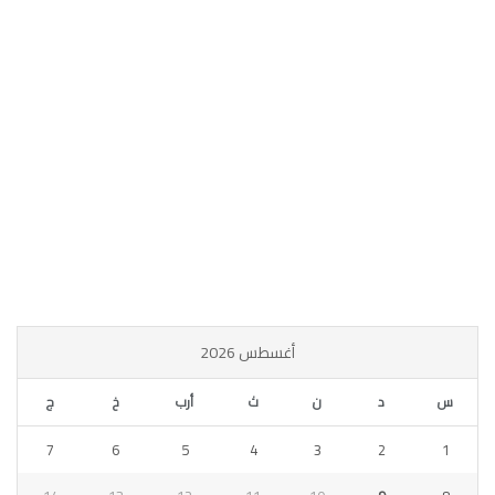
أغسطس 2026
س
د
ن
ث
أرب
خ
ج
7
6
5
4
3
2
1