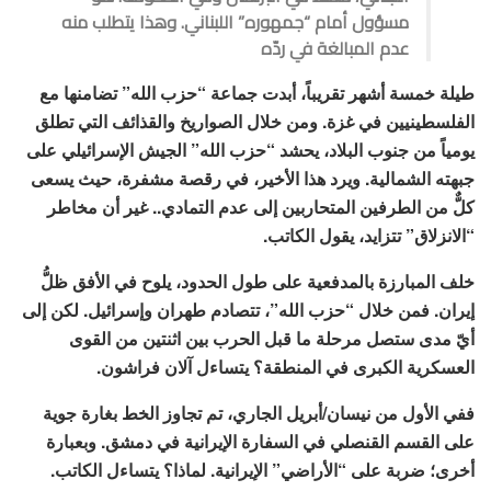
مسؤول أمام “جمهوره” اللبناني. وهذا يتطلب منه
عدم المبالغة في ردّه
طيلة خمسة أشهر تقريباً، أبدت جماعة “حزب الله” تضامنها مع
الفلسطينيين في غزة. ومن خلال الصواريخ والقذائف التي تطلق
يومياً من جنوب البلاد، يحشد “حزب الله” الجيش الإسرائيلي على
جبهته الشمالية. ويرد هذا الأخير، في رقصة مشفرة، حيث يسعى
كلٌّ من الطرفين المتحاربين إلى عدم التمادي.. غير أن مخاطر
“الانزلاق” تتزايد، يقول الكاتب.
خلف المبارزة بالمدفعية على طول الحدود، يلوح في الأفق ظلُّ
إيران. فمن خلال “حزب الله”، تتصادم طهران وإسرائيل. لكن إلى
أيّ مدى ستصل مرحلة ما قبل الحرب بين اثنتين من القوى
العسكرية الكبرى في المنطقة؟ يتساءل آلان فراشون.
ففي الأول من نيسان/أبريل الجاري، تم تجاوز الخط بغارة جوية
على القسم القنصلي في السفارة الإيرانية في دمشق. وبعبارة
أخرى؛ ضربة على “الأراضي” الإيرانية. لماذا؟ يتساءل الكاتب.