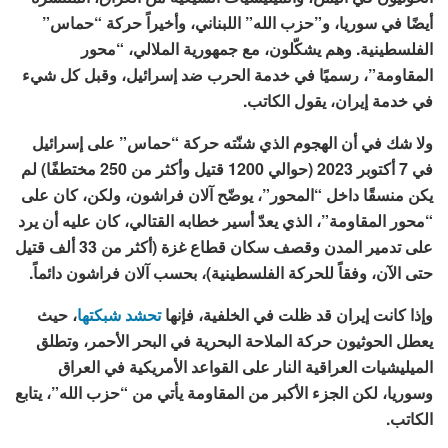
أيضًا في سوريا، و”حزب الله” اللبناني، وأخيراً حركة “حماس”
الفلسطينية. وهم يشكّلون، مع جمهورية الملالي، “محور
المقاومة”، رسميًا في خدمة الحرب ضد إسرائيل، وقبل كل شيء
في خدمة إيران، يقول الكاتب.
ولا شك في أن الهجوم الذي شنّته حركة “حماس” على إسرائيل
في 7 أكتوبر 2023 (حوالي 1200 قتيل وأكثر من 250 مختطفًا) لم
يكن منسقًا داخل “المحور”، يوضّح آلان فراشون، ولكن، كان على
“محور المقاومة”، الذي يعدّ أسير خطابه القتالي، كان عليه أن يرد
على تدمير المدن وقصف سكان قطاع غزة (أكثر من 33 ألف قتيل
حتى الآن، وفقاً للحركة الفلسطينية)، بحسب آلان فراشون دائماً.
وإذا كانت إيران قد ظلت في الخلفية، فإنها
تحشد شبكتها
، حيث
يعطل الحوثيون حركة الملاحة البحرية في البحر الأحمر، وتطلق
الميليشيات العراقية النار على القواعد الأمريكية في العراق
وسوريا، لكن الجزء الأكبر من المقاومة يأتي من “حزب الله”، يتابع
الكاتب.