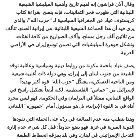
وقال آلان فراشون إنه لفهم تاريخ وأهمية الميليشيا الشيعية
اللبنانية التي ظهرت فجر الثمانينات، فإنه ينصح بقراءة كتاب
كريستوف عياد عن الجغرافيا السياسية لـ “حزب الله”، والذي
يرى فيه أن هذا الجماعة الشيعية اللبنانية، هي إيرانية الصنع، تتألف
من ثلاثين ألف رجل مسلح، وآلاف الصواريخ من كافة الفئات،
وتشكل جوهرة الميليشيات التي تضمن توسع إيران في الأراضي
العربية.
يصف عياد ملحمة مكونة من روابط دينية وسياسية وعائلية توحّد
الشيعة من جنوب لبنان إلى إيران، وهي دولة ذات أغلبية شيعية.
ومن الناحية العسكرية، يشكّل “حزب الله” قوة أكثر تهديداً
لإسرائيل من “حماس” الفلسطينية. لكنه أيضاً تشكيل راسخ في
الواقع اللبناني، ممثلاً في البرلمان وفي الحكومة. فهو ليس مجرد
أداة في يد القوة الإيرانية، بل هو مسؤول أمام “جمهوره” اللبناني.
وهذا يتطلب منه عدم المبالغة في ردّه على الحملة التي تقودها
الدولة العبرية في غزة. فهو يضع حدوداً: قبل كل شيء، عدم إثارة
التدخل الإسرائيلي في لبنان. وفي بلد يمزقه انحطاط الطبقة