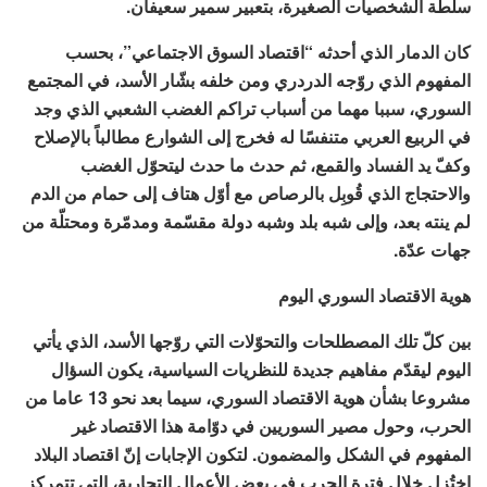
سلطة الشخصيات الصغيرة، بتعبير سمير سعيفان.
كان الدمار الذي أحدثه “اقتصاد السوق الاجتماعي”، بحسب
المفهوم الذي روّجه الدردري ومن خلفه بشّار الأسد، في المجتمع
السوري، سببا مهما من أسباب تراكم الغضب الشعبي الذي وجد
في الربيع العربي متنفسًا له فخرج إلى الشوارع مطالباً بالإصلاح
وكفّ يد الفساد والقمع، ثم حدث ما حدث ليتحوّل الغضب
والاحتجاج الذي قُوبِل بالرصاص مع أوّل هتاف إلى حمام من الدم
لم ينته بعد، وإلى شبه بلد وشبه دولة مقسّمة ومدمّرة ومحتلّة من
جهات عدّة.
هوية
الاقتصاد
السوري
اليوم
بين كلّ تلك المصطلحات والتحوّلات التي روّجها الأسد، الذي يأتي
اليوم ليقدّم مفاهيم جديدة للنظريات السياسية، يكون السؤال
مشروعا بشأن هوية الاقتصاد السوري، سيما بعد نحو 13 عاما من
الحرب، وحول مصير السوريين في دوّامة هذا الاقتصاد غير
المفهوم في الشكل والمضمون. لتكون الإجابات إنّ اقتصاد البلاد
اختُزل خلال فترة الحرب في بعض الأعمال التجارية، التي تتمركز