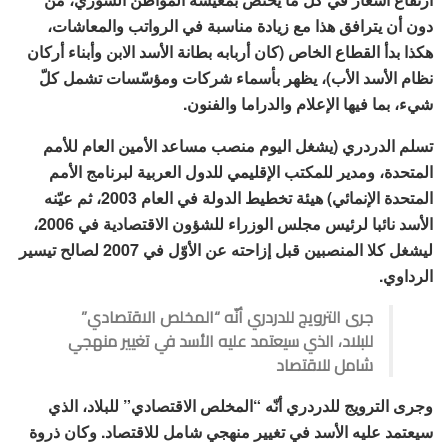
دون أن يترافق هذا مع زيادة مناسبة في الرواتب والمعاشات،
هكذا بدأ القطاع الخاص (كان أربابه بطانة الأسد الابن وأبناء أركان
نظام الأسد الأب)، يظهر بأسماء شركات ومؤسّسات تشمل كلّ
شيء، بما فيها الإعلام والدراما والفنون.
تسلم الدردري (يشغل اليوم منصب مساعد الأمين العام للأمم
المتحدة، ومدير للمكتب الإقليمي للدول العربية لبرنامج الأمم
المتحدة الإنمائي) هيئة تخطيط الدولة في العام 2003، ثم عيّنه
الأسد نائبا لرئيس مجلس الوزراء للشؤون الاقتصادية في 2006،
ليشغل كلا المنصبين قبل إزاحته عن الأوّل في 2007 لصالح تيسير
الرداوي.
جرى الترويج للدردري أنّه “المخلص الاقتصادي”
للبلاد، الذي سيعتمد عليه الأسد في تغيير منهجي
شامل للاقتصاد
وجرى الترويج للدردري أنّه “المخلص الاقتصادي” للبلاد، الذي
سيعتمد عليه الأسد في تغيير منهجي شامل للاقتصاد. وكان ذروة