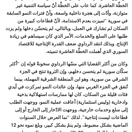
الخطّة العاشرة. كما عاب على الخطّة أنّ سياسة التنمية غير
متوازنة، وأدّت إلى هجرة داخلية واسعة، وأنّ فترات النمو السابقة
في سورية “تميزت بعدم الاستدامة، لأنّ قطاعات كبيرة من
السكان لم تشارك في العمل، وبالتالي، لم يتحسّن دخلها ولم يزدد
طلبها على السلع والخدمات، الأمر الذي كان سيساهم في زيادة
الإنتاج. وبذلك انتقد الرداوي ضعف القدرة الإنتاجية للاقتصاد
السوري الذي أهملت الخطّة العاشرة تنميته.
وكان من أكثر القضايا التي مسّها الرداوي سخونةً قوله إن “أكثر
سكّان سورية لم يتحسن دخلهم، وإن الثروة تنتج في الجزء
الشرقي من سورية، وهو ابن المنطقة الشرقية المهملة، بينما
تُنفق في الجزء الغربي منها، وإن عائدات النمو تمركزت في أيدي
فئات قليلة من السكان، كان لها ممارسات استهلاكية بذخية
وادخارية (وليس استثمارية) أعاقت عملية النمو، ووجهت الطلب
إلى سلع وخدمات خارجية، ووجهت الادّخار إلى الخارج أو إلى
قطاعات ليست إنتاجية”. لذلك “نما العرض خلال السنوات
الماضية بشكل مضبوط، ولم ينمُ بشكل كبير، وبلغ نموه نحو 12