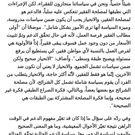
شيئاً حتمياً، ونحن في سياساتنا منحازون للفقراء، لكن الإجراءات
التي نطبقها لمصلحة الفقير تنعكس عليه سلباً، فالدعم هو
لمصلحة الفقير، والانحياز يجب أن يكون ضمن سياسات مدروسة،
وميزة السياسة أنها ترى الأمور بشكل شامل”. موضحًا أن “أولى
مطالب الفقير فرصة العمل، لأنه في حال تحقّق الدعم وتمّ تثبيت
الأسعار من دون وجود عمل فسوف يبقى فقيراً، إذاً فالأولوية هي
لفرص العمل بالنسبة لأي مواطن فقير، كي يستطيع أن يرفع
مستواه ويصبح طبقة وسطى”. وأضاف: “الانحياز صحيح ولكن
ضمن سياسات تشمل الجميع، والانحياز لا يعني أن نكون ضد
الآخرين، إنّما هو فقط للفقير، لأنّه أكثر حاجة، والانحياز يتطلب من
الفرد أن يقوم بسياسة شاملة تشمل كل الشرائح، لأن مصلحة
الشرائح مع بعضها بعضاً، وبالتالي، فكرة الصراع الطبقي فكرة غير
صحيحة، وإنما فكرة المصلحة المشتركة بين الطبقات هي
الصحيحة”.
وفي ردّه على سؤال ما إذا كان قد تغيّر مفهوم الدعم في الوقت
الراهن نتيجة تغيّر الأحوال المعيشية، وما هو المعنى الصحيح
والمفيد لسياسة الدعم، وهل سياسة الدعم الحالية تحقّق العدالة