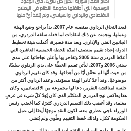
أطاح انفجار سورية الكبير كل شيء، حتى الوعود
الوهمية التي أطلقتها حكومة النظام في الإصلاح
الاقتصادي والإداري والسياسي، ولم يُنفذ أيُّ منها
فبعد التحاق الرداوي بمنصبه عام 2007، بدأ يراجع وضع الهيئة
وعملها، ونجمت عن ذلك انتقادات لما فعله سلفه الدردري، من
الجانبين الفني والإداري. وبعد مدة قصيرة، أكملت هيئة تخطيط
الدولة إعداد تقييم منتصف المدّة للخطة الخمسية العاشرة التي
أعدّها الدردري سنة 2005 وتفاخر بها وأعلن نجاحاتها على مدى
سنتي 2006 و2007، ليأتي تقييم الخطّة على يدي الرداوي سلبيًا،
من حيث أنّها لم تحقّق أيّا من أهدافها. وقد كان تقييم الرداوي
موضوعيًا، وقد أعدّ كادر الهيئة مسوّدته. وعقد الرداوي أكثر من
جلسة لمناقشة التقرير، دعا لها مجموعة من الاقتصاديين، وكان
هذا يعاكس نهج الدردري المتكتّم الذي كان يُعِدّ كلّ شيء في غرفٍ
مغلقة، وقد أغضب ذلك التقييم الدردري كثيرًا، كما أغضب رئيس
الوزراء ناجي عطري معه، لكون النقد موجهًا أيضًا إلى عمل
الحكومة ككل، ولذلك حُفظ التقييم وطُوي ولم يُنشر.
عارض الرداوي السياسة الاقتصادية السورية التي صيغت بحسب