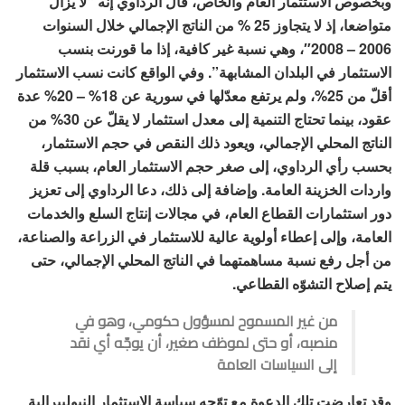
وبخصوص الاستثمار العام والخاص، قال الرداوي إنه “لا يزال
متواضعا، إذ لا يتجاوز 25 % من الناتج الإجمالي خلال السنوات
2006 – 2008″، وهي نسبة غير كافية، إذا ما قورنت بنسب
الاستثمار في البلدان المشابهة”. وفي الواقع كانت نسب الاستثمار
أقلّ من 25%، ولم يرتفع معدّلها في سورية عن 18% – 20% عدة
عقود، بينما تحتاج التنمية إلى معدل استثمار لا يقلّ عن 30% من
الناتج المحلي الإجمالي، ويعود ذلك النقص في حجم الاستثمار،
بحسب رأي الرداوي، إلى صغر حجم الاستثمار العام، بسبب قلة
واردات الخزينة العامة. وإضافة إلى ذلك، دعا الرداوي إلى تعزيز
دور استثمارات القطاع العام، في مجالات إنتاج السلع والخدمات
العامة، وإلى إعطاء أولوية عالية للاستثمار في الزراعة والصناعة،
من أجل رفع نسبة مساهمتهما في الناتج المحلي الإجمالي، حتى
يتم إصلاح التشوّه القطاعي.
من غير المسموح لمسؤول حكومي، وهو في
منصبه، أو حتى لموظف صغير، أن يوجّه أي نقد
إلى السياسات العامة
وقد تعارضت تلك الدعوة مع توّجه سياسة الاستثمار النيوليبرالية