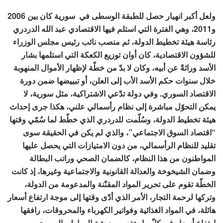
ولعل أكبر انهيار حصل للطبقة الوسطى في سورية كان بين 2006
و2011، وهي الفترة التي استلم فيها الاقتصادي عبد الله الدردري
رئاسة هيئة تخطيط الدولة، ثم منصب نائب رئيس مجلس الوزراء
للشؤون الاقتصادية، كان أوان توزيع الكعكة التي استلمها بشار
الأسد وراثةً عن أبيه، وكان لا بدّ من خطّة لإظهار الأموال المنهوبة
خلال سنوات حكم الأسد الأب إلى العلن، أو تبييضها ضمن دورة
الاقتصاد السوري. وفي دولة تدّعي الاشتراكية، مثل سورية، لا
يمكن التحوّل مباشرة إلى نظام رأسمالي علني، هكذا جرى إحداث
هيئة تخطيط الدولة، وسُلّمت للدردري الذي خطّط لما سُمّي وقتها
“اقتصاد السوق الاجتماعي”، والذي لم يكن في الحقيقة سوى
تقليد للنظام الرأسمالي، من دون الامتيازات التي يحصل عليها
المواطنون من هذا النظام، كالضمان الصحي وراتب البطالة
وضمان الشيخوخة والعدالة القانونية والاجتماعية وغيرها، إذ كانت
الخطّة تقوم على تحرير المواد المقنّنة والمدعومة من الدولة،
وتركها لرحمة التجار، الأمر الذي أدّى وقتها إلى موجة ارتفاع أسعار
هائلة، في المواد الغذائية وفواتير الكهرباء والمحروقات، رافقها
ارتفاع أسعار في كلّ ما يختص بمعيشة المواطن السوري، من