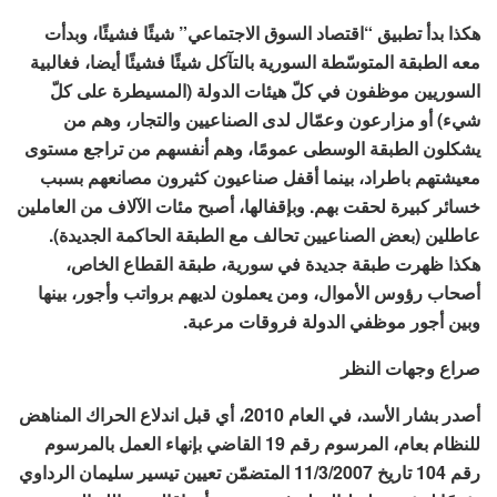
هكذا بدأ تطبيق “اقتصاد السوق الاجتماعي” شيئًا فشيئًا، وبدأت
معه الطبقة المتوسّطة السورية بالتآكل شيئًا فشيئًا أيضا، فغالبية
السوريين موظفون في كلّ هيئات الدولة (المسيطرة على كلّ
شيء) أو مزارعون وعمّال لدى الصناعيين والتجار، وهم من
يشكلون الطبقة الوسطى عمومًا، وهم أنفسهم من تراجع مستوى
معيشتهم باطراد، بينما أقفل صناعيون كثيرون مصانعهم بسبب
خسائر كبيرة لحقت بهم. وبإقفالها، أصبح مئات الآلاف من العاملين
عاطلين (بعض الصناعيين تحالف مع الطبقة الحاكمة الجديدة).
هكذا ظهرت طبقة جديدة في سورية، طبقة القطاع الخاص،
أصحاب رؤوس الأموال، ومن يعملون لديهم برواتب وأجور، بينها
وبين أجور موظفي الدولة فروقات مرعبة.
صراع وجهات النظر
أصدر بشار الأسد، في العام 2010، أي قبل اندلاع الحراك المناهض
للنظام بعام، المرسوم رقم 19 القاضي بإنهاء العمل بالمرسوم
رقم 104 تاريخ 11/3/2007 المتضمّن تعيين تيسير سليمان الرداوي