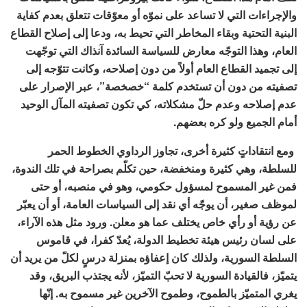
والإجراءات التي لا تساعد على نموّه أو معوّقات تتعلق بعدم كفاية
البنية التحتية وبقاء المخاطر التي تحيط به، ودعا إلى إصلاح القطاع
العام، وهذا التوجّه معارض للسياسة السائدة آنذاك التي توجّهت
إلى تجميد القطاع العام أولاً من دون إصلاحه، وكانت تتوّجه إلى
تصفيته من دون أن تستخدم كلمة “خصخصة”، عبر الإصرار على
عدم إصلاحه وعدم حلّ مشكلاته، كي تكون تصفيته المآل الوحيد
أمام الجميع ولو كره بعضهم.
ومع انتقاداتٍِ كثيرة أخرى، تجاوز الرداوي الخطوط الحمر
للسلطة، وهي كثيرة ومنخفضة، حين تكلّم بصراحة في تلك الندوة،
فمن غير المسموح لمسؤول حكومي، وهو في منصبه، أو حتى
لموظف صغير، أن يوجّه أي نقد إلى السياسات العامة، أو أن يعبّر
عن رؤية أو رأي خاص يختلف عما هو معلن. ورود مثل هذه الآراء،
على لسان رئيس هيئة تخطيط الدولة، يُعدّ كفرا، في قاموس
السلطة السورية، ولذلك كان إعفاؤه بمنزلة درسٍ لكلّ من يريد أن
يتميّز، فالقيادة السورية لا تحبّ التميّز، لأنه يجتذب البريق، وقد
يغري المتميّز بالطموح، وطموح الآخرين غير مسموح به. إنّها