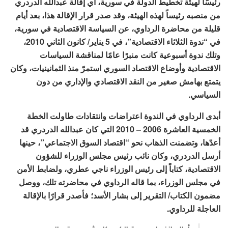
رئيسًا لهيئة تخطيط الدولة في سورية، أي إقالة عبدالله الدردري
من منصبه رئيساً لهذه الهيئة، وقد صدر قرار الإقالة هذا، بعد أيام
قليلة من محاضرة الرداوي، عن السياسة الاقتصادية في سورية،
في “ندوة الثلاثاء الاقتصادية”، في 5 يناير/ كانون الثاني 2010،
وتلك ندوة أسبوعية كانت منبرًا عامًا لمناقشة السياسات
الاقتصادية وأوضاع الاقتصاد السوري استمرّ منذ الثمانينيات، وكان
يتمتع بهامش صغير من النقد الاقتصادي والإداري من دون
السياسي.
أبدى الرداوي في الندوة اعتراضات وانتقادات طاولت الخطة
الخمسية العاشرة 2006 – 2010 التي كان عبدالله الدردري قد
أعدّها، وتضمنت الذهاب نحو “اقتصاد السوق الاجتماعي”، حينها
أرسل الدردري، وكان نائب رئيس مجلس الوزراء للشؤون
الاقتصادية، كتاباً إلى رئيس الوزراء ناجي عطري، ولضابط الأمن
في مجلس الوزراء، بما قاله الرداوي في محاضرته تلك، ووصل
مضمون الكتاب/ التقرير إلى بشار الأسد؛ فأصدر قرارًا بالإقالة
العاجلة للرداوي.