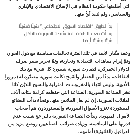
التي أطلقتها حكومة النظام في الإصلاح الاقتصادي والإداري
والسياسي، ولم يُنفذ أيُّ منها.
بدأ تطبيق “اقتصاد السوق الاجتماعي” شيئًا فشيئًا،
وبدأت معه الطبقة المتوسّطة السورية بالتآكل
شيئًا فشيئًا أيضا
وعقد بشّار الأسد في تلك الفترة تحالفات سياسية مع دول الجوار،
وتمّ إبرام معاهدات اقتصادية وتجارية، وتمّ تحرير سعر صرف
الدولار الجمركي، فصارت سورية تستورد كل شيء مع تلك
الاتفاقات، بدءًا من الخضار والقمح (كانت سورية مصدّرة له) مرورا
بالأدوية، وليس انتهاء بالمفروشات المنزلية والنسيج اللذيْن كانا
فخر الصناعة السورية، الصناعة التي حفظت كرامة مئات آلاف
العائلات السورية، إن لم نقل الملايين منها. وفجأة بدأت البضائع
المستوردة تغزو الأسواق السورية، والمستوردون هم أصحاب
الأموال المنهوبة. وبدأت الصناعة السورية بالتراجع بسبب عدم
قدرتها على المنافسة، وزيادة ضرائب الصناعيين ووضع مزيد من
العراقيل (القانونية) أمامهم.