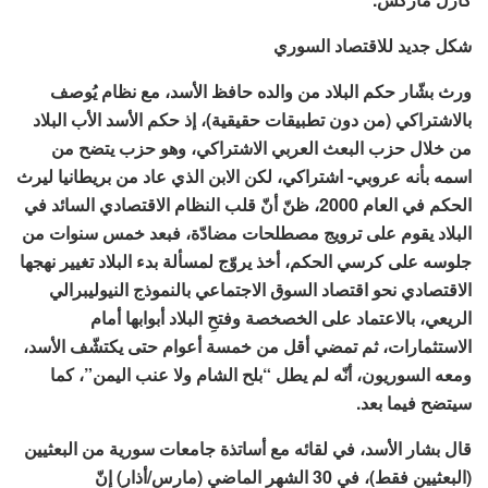
شكل جديد للاقتصاد السوري
ورث بشّار حكم البلاد من والده حافظ الأسد، مع نظام يُوصف
بالاشتراكي (من دون تطبيقات حقيقية)، إذ حكم الأسد الأب البلاد
من خلال حزب البعث العربي الاشتراكي، وهو حزب يتضح من
اسمه بأنه عروبي- اشتراكي، لكن الابن الذي عاد من بريطانيا ليرث
الحكم في العام 2000، ظنّ أنّ قلب النظام الاقتصادي السائد في
البلاد يقوم على ترويج مصطلحات مضادّة، فبعد خمس سنوات من
جلوسه على كرسي الحكم، أخذ يروّج لمسألة بدء البلاد تغيير نهجها
الاقتصادي نحو اقتصاد السوق الاجتماعي بالنموذج النيوليبرالي
الريعي، بالاعتماد على الخصخصة وفتحِ البلاد أبوابها أمام
الاستثمارات، ثم تمضي أقل من خمسة أعوام حتى يكتشّف الأسد،
ومعه السوريون، أنّه لم يطل “بلح الشام ولا عنب اليمن”، كما
سيتضح فيما بعد.
قال بشار الأسد، في لقائه مع أساتذة جامعات سورية من البعثيين
(البعثيين فقط)، في 30 الشهر الماضي (مارس/أذار) إنّ