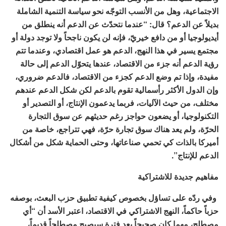
الاجتماعية، وهل من الأنسب التوجّه نحو سياسة التنمية الشاملة
بديلاً عن الدعم؟ قال: “عندما نتحدّث عن الدعم أنه ينطلق من
أيديولوجيا أو من دافع خيريّ، فإنه لن يكون ناجحاً ولا توجد دولة أو
مجتمع يسير في هذا النهج، الدعم هو عمل اقتصادي، وعندما تتم
رؤية الدعم أنه جزء من الاقتصاد، عندها يتحوّل الدعم إلى حالة
مفيدة، وإذا تم وضع الدعم كجزء من الاقتصاد، فالدعم ضروري،
وإن الدول الأكثر رأسمالية تقوم بالدعم لكن شكل الدعم عندهم
مختلف، من حيث الآليات، فربما يدعمون الإنتاج، أو التصدير أو
التكنولوجيا، أو يضعون حواجز رغم حديثهم عن سوق التجارة
الحرّة، ولم يعد هناك سوق تجارة حرّة، فهي تتراجع، خاصة من
أميركا بالذات كي تحمي صناعاتها، وحتى الحماية شكل من أشكال
الدعم للإنتاج”.
مفاهيم جديدة للاشتراكية
وفي ردّه على تساؤل بخصوص كيفية تطبيق حزب البعث، بوصفه
حزباً حاكماً، النهج الاشتراكي في الاقتصاد، اعتبر الأسد أن “أي
مصطلح، مهما كان صحيحاً بعد فترة سيصبح مصطلحاً قديماً،