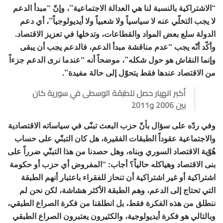
“الاشتراكية بالنسبة لنا هي العدالة الاجتماعية”، وإنّ “مبدأ الدعم
لا يجب التخلّي عنه لا سياسياً ولا شعبياً ولا أيديولوجياً”، أي دعم
الدولة سلع بعض المواد والقطاعات، وتدخلها في تعزيز الاقتصاد.
وأكّد أنّه يجب “عدم مناقشة مبدأ الدعم، فالدعم يجب أن يبقى
وإنما النقاش هو حول شكله”، موضحاً أنه “عندما نرى الدعم جزءاً
من الاقتصاد عندها فقط يتحوّل إلى حالة مفيدة”.
أكبر انهيار حصل للطبقة الوسطى في سورية كان
بين 2006 و2011
وفي ردّه على سؤال بأنّ حزب البعث تبنّى في سياساته الاقتصادية
والاجتماعية عقوداً الطبقات الفقيرة، هل كان التبنّي على حساب
هُوّية الاقتصاد السوري وبناه، وهل حصدنا من هذا التبنّي ضرراً على
بنى الاقتصاد وهياكله حالياً؟ أجاب: “المفروض أي حزب أو حكومة
اشتراكية أو غير اشتراكية أن تنحاز للفقراء باعتبار أنهم الطبقة
التي تحتاج إلى الدعم، وهم الطبقة الأكثر هشاشة، لكن نحن لم
ننطلق من هذه الفكرة فقط، بل انطلقنا من فكرة الصراع الطبقي،
وبالتالي هو فكرة أيديولوجية، والكثيرون يعتبرون الصراع الطبقي