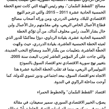
مصالح “القطط السّمان”، وهو رئيس الهيئة التي كانت تضع الخطة
الخمسية الحادية عشرة 2011 – 2015، والتي تترجم النهج
الاقتصادي للبلاد، وخشي الدردري، ومن ورائه أصحاب مصالح
قطاع الأعمال الخاص الريعي، وفي مقدّمتهم رجل الأعمال وابن
خال بشار الأسد، رامي مخلوف آنذاك، من أن تؤدّي الخطة
الخمسية الحادية عشرة، بقيادة الرداوي، دورًا معاكسًا للدور الذي
لعبته الخطة الخمسية العاشرة، بقيادة الدردري، حيث وجّهت
الخطّة العاشرة، بتعليمات من بشّار الأسد ومصالح النخب الجديدة،
والتي جاءت على أثر المؤتمر العاشر لحزب البعث سنة 2005،
بتغيير نهج سورية الاقتصادي نحو اقتصاد السوق بالنموذج
النيوليبرالي الريعي، بينما قد تقلب الخطة الحادية عشرة هذا
الاتجاه نحو اقتصاد السوق، ببعد اجتماعي ودور تنموي للدولة، كما
أوحت مداخلة الردّاوي في الندوة.
اقتصاد
“
القطط
السّمان
”
والخطوط
الحمراء
يصوّب الخبير الاقتصادي السوري، سمير سعيفان، في مقالة
نُشرت في مركز حرمون للدراسات التصوّر الخاطئ بأنّ عبدالله