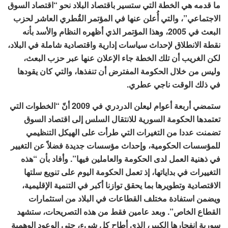
ما قدمه هي الخطة التي ستسير باقتصاد البلاد نحو “اقتصاد السوق
الاجتماعي”، والتي أُعلن عنها في المؤتمر القُطري العاشر لحزب
البعث في 2005، وهذا المؤتمر الذي أظهره النظام والأسد بأنه
نقطة الانطلاق لإحداث سياسات إدارية واقتصادية شاملة في البلاد،
لكن الغريب أن تلك الخطة جاء الإعلان عنها عبر حزب البعث،
وليس من خلال الحكومة المفترض أن تنفذها، والتي كان يقودها
في ذلك الوقت ناجي عطري.
ستمضي أربعة أعوام ليعلن الدردري في 2009 أنّ “الخطوات التي
تعتمدها الحكومة السورية للانتقال السلس إلى اقتصاد السوق
تضمنت عددا من التغيرات التي طرأت على الهيكل التنظيمي
للمؤسسات الحكومية، وإحداث مؤسسات جديدة فضلاً عن التغيير
في ذهنية العمل لدى الحكومة والعاملين فيها”. وأفاد بأن “هذه
التغييرات في بداياتها، إذ تعمل الحكومة اليوم على تنويع سلتها
الاقتصادية وتطويرها بما يحقق توازنا أكبر في التنمية الإقليمية،
ويضمن استفادة مختلف القطاعات في البلاد من استثمارات
القطاع الخاص”. وبعد عامين فقط من هذه التصريحات، ستشهد
سورية انفجارها الكبير، الذي أطاح كل شيء، حتى الوعود الوهمية