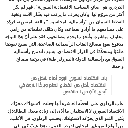
الدردري هو “صانع السياسة الاقتصادية السورية”، فهو لم يكن
أكثر من مروّج لها، وكان يعرف ما يرغب فيه بشّار الأسد ونخبة
القطط السمان من “رأسمالية المحاسيب” باللغة المصرية، فردّد
على مسامعهم ما أرادوا سماعه، وكان يتلقّى تعليماته من رامي
مخلوف مباشرة، وأنجز ما يخدم مصالحهم، فقد علم أنّ هذا التوجّه
مدفوع بقوةِ مصالح الفئات الرأسمالية الصاعدة، التي يصبح نفوذها
طاغيًا ومتحكّمًا في القرار الاقتصادي، بسبب اندماج رأسمالية
السوق مع رأسمالية الدولة (البيروقراطية) في بوتقة مصالح
واحدة.
بات الاقتصاد السوري اليوم أمام شكل من
الاقتصاد يأكل من القطاع العام ويركّز الثروة في
أيدي قلّةٍ من المنتفعين
عاب الرداوي على الخطّة العاشرة أنها جعلت الاستهلاك محرّك
الاقتصاد السوري لا الاستثمار، ما أدّى إلى زيادة معدل البطالة؛ إذ
يكون النمو الذي يحرّكه الاستهلاك، بحسب الرداوي، في الأغلب،
من أنواع النمو غير المحابي لفرص العمل، وهذا عيبٌ كبير في