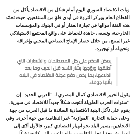
وبات الاقتصاد السوري اليوم أمام شكل من الاقتصاد يأكل من
القطاع العام ويركز الثروة في أيدي قلةٍ من المنتفعين، حيث تجمّد
هذه الفئة أموالها في تجارة العقار أو في البنوك والمؤسسات
الخارجية، وتسعى جاهدة للحفاظ على واقع المجتمع الاستهلاكي
غير المنتج، من خلال حصار الإنتاج الصناعي المحلي وإغراقه
وتحويله أو تهجيره.
يمكن الحكم على كل المصطلحات والشعارات التي
أطلقها وروّجها بشّار الأسد قبل الحرب وما بعد
اندلاعها، بما يخص دفع عجلة الاقتصاد في البلاد،
بأنها جوفاء
يقول الخبير الاقتصادي كمال المصري لـ “العربي الجديد” إن
“سنوات الحرب الطويلة أنتجت شكلاً جديداً للاقتصاد في سورية،
يقوم على تآكل البنية الاقتصادية السائدة ما قبل الحرب من جهة
وعلى حماية التجارة “الموازية” غير النظامية من جهة أخرى. وفي
الاتجاهين، يسير البلد نحو انهيار اقتصادي كبير، فالأول أدّى إلى
انهيار شريحة التجار التقليديين والصناعيين التي كانت تشكّل