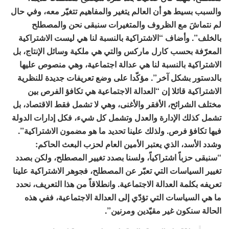
والسبب بسيط هو أن العالم يتغير والمفاهيم تتغيّر معه، وفي حال
لم نتماشَ مع الظروف والمتغيرات سنبقى نحن والمصطلح
بالخلف”. وأضاف “الاشتراكية بالنسبة لنا هي ليست الاشتراكية
المعرّفة بحسب كارل ماركس والتي هي ملكية وسائل الإنتاج، بل
الاشتراكية بالنسبة لنا هي عدالة اجتماعية، وهي منصوص عليها
بالدستور بشكل آخر”. مؤكّدا على وضع تعريفات جديدة للنظرية
الاشتراكية قائلا إن “العدالة الاجتماعية هي تكافؤ الفرص بين
مختلف الشرائح، الأفقر والأغنى، وهي لا تشمل فقط الاقتصاد، بل
تشمل كذلك الإدارة والعدل وتشمل كل شيء، فكل إدارات الدولة
فيها تكافؤ فرص. ولذلك علينا تحديد ما هو مضمون الاشتراكية”.
وشدد الأسد، الذي يعتبر الأمين العام لحزب البعث الحاكم:
“سنبقى حزباً اشتراكياً، ولسنا بصدد تغيير المصطلح، ولكن بصدد
تغيير السياسات التي تعبّر عن المصطلح، فجوهر الاشتراكية علينا
تعريفه بكلمة العدالة الاجتماعية. وانطلاقاً من هذا التعريف، نحدد
ما هي السياسات التي تؤدّي إلى العدالة الاجتماعية، ففي هذه
الحالة سنكون غير مقيّدين ومرنين”.