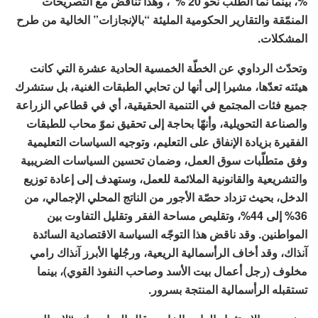
%، بينما نما الطلب نحو 20 %”، وهذا تناقض مع التصريحات
المنمّقة والتقارير الحكومية المليئة “بالإنجازات” الخالية من طرح
المشكلات.
وتحدّث الرداوي عن الخطّة الخمسية الحادية عشرة التي كانت
هيئته تعدّها، مشيرا إلى أنها لن تحابي الطبقات الغنية، بل ستشرك
جميع فئات المجتمع في التنمية الحقيقية، أي في قطاعي الزراعة
والصناعة التحويلية، وأنهّا بحاجة إلى تحقيق نموّ محاب للطبقات
الفقيرة بزيادة الإنفاق على التعليم، وتوجيه السياسات التعليمية
وفق متطلّبات سوق العمل، وضمان تحسين السياسات الضريبية
والتشريعية والقانونية الملائمة للعمل، وستهدف إلى إعادة توزيع
الدخل، بحيث تزداد حصّة الأجور من الناتج المحلي الإجمالي، من
36% إلى 44%، وتقليص مساحة الفقر وتقليل التفاوت بين
المواطنين. وقد ناقض هذا التوجّه السياسة الاقتصادية السائدة
آنذاك، وقد أخاف الرأسمالية الريعية، ورجُلها الأبرز آنذاك رامي
مخلوف (رجل أعمال بيت الأسد وصاحب النفوذ القوي)، بينما
تستقبله الرأسمالية المنتجة بسرور.