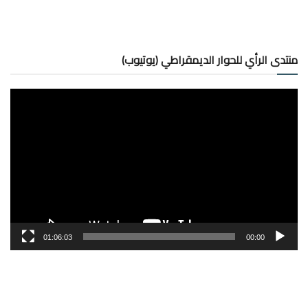
منتدى الرأي للحوار الديمقراطي (يوتيوب)
مشغل
الفيديو
01:06:03
00:00