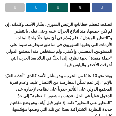
اتصفت مُعظم خطاباتِ الرئيس السوري، بشّار الأسد، وكلماته، إن
لم تكن جميعها، منذ اندلاع الحراك عليه وحتى قبله، بالتنظير
و”التنظير المبتذل”، فلم يُقدّم في أيّ منها حلًا واحدًا لمئاتِ
الأزمات التي يعانيها السوريون في مناطق سيطرته، سيما على
المستويين، المعيشي والأمني، ولم يستخلص منه المجتمع الدولي
“جملة مفيدة” لجهة نظرته إلى الحلّ في البلاد بعد الحرب التي
أحرقت الأخضر واليابس فيها.
وبعد نحو 13 عامًا من الحرب، يبدو بشّار الأسد كالذي “أخذته العزّة
بالإثم”، إثر عدم تمكّن المعارضة من الانتصار عليه، وعدم قدرة
المجتمع الدولي على التأثير جذرياً على نظامه، لإجباره على
الدخول فعلياً في الحل، فذهب به شعور “العظمة” إلى حدّ
“التنظير على التنظير” ذاته، إذ ظهر قبل أيام، وهو يضع مفاهيم
جديدة للنظرية الاشتراكية بعيدًا عن تلك التي وضعها مؤسّسها،
كارل ماركس.