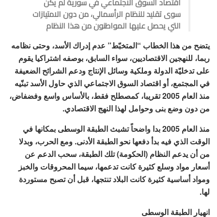
اقتصاد السوق الاجتماعي في سورية لم يكن
سوى تقليد للنظام الرأسمالي، من دون الامتيازات
التي يحصل عليها المواطنون من هذا النظام
يتضح من هذا الخطاب “المتخبّط” عدم إدراك الأسد، وحتى نظامه
ربما، للنهجين الاقتصاديين، سواء السابق، بوصفه اشتراكيا يقوم
على تدخليّة الدولة وملكية وسائل الإنتاج ودعم الشرائح الضعيفة
في المجتمع، أو اقتصاد السوق الاجتماعي الذي حاول الأسد تبنّيه
منذ العام 2005 تقريبا، كمصطلح فقط، بالأساس واسع وفضفاض،
من دون وضع بنى وحوامل لهذا النهج الاقتصادي.
منذ العام 2005 بدا واضحاً تشبث الطبقة الوسطى بمكانها في
الوقت الذي فيه بدأ دفعها نحو الطبقة الأدنى. ومع الحرب، وبدلا
من أن يدعم النظام (الحكومة) تلك الطبقة، سحب الدعم عن
أسعار مواد وسلع كثيرة كانت تدعمها، سيما المحروقات والخبز
ومواد أساسية كثيرة كانت البلاد تنتجها، قبل أن تصبح مستوردة
لها.
انهيار الطبقة الوسطى