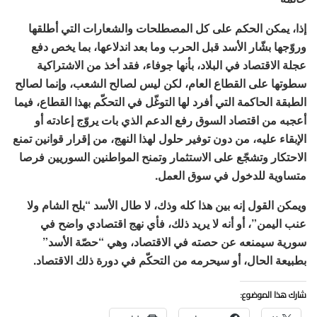
إذا، يمكن الحكم على كل المصطلحات والشعارات التي أطلقها
وروّجها بشّار الأسد قبل الحرب وما بعد اندلاعها، بما يخص دفع
عجلة الاقتصاد في البلاد، بأنها جوفاء، فقد أخذ من الاشتراكية
سطوتها على القطاع العام، لكن ليس لصالح الشعب، وإنما لصالح
الطبقة الحاكمة التي أفرد لها التوغّل في التحكّم بهذا القطاع، فيما
أعجبه من اقتصاد السوق رفع الدعم الذي بات يروّج إعادته أو
الإبقاء عليه، من دون توفير حلول لهذا النهج، من إقرار قوانين تمنع
الاحتكار وتشجّع على الاستثمار وتمنح المواطنين السوريين فرصا
متساوية للدخول في سوق العمل.
ويمكن القول إنه بين هذا كله وذك، لا طال الأسد “بلح الشام ولا
عنب اليمن”، أو أنه لا يريد ذلك، فأي نهج اقتصادي واضح في
سورية سيمنعه عن حصته في الاقتصاد، وهي “حصّة الأسد”
بطبيعة الحال، أو سيحرمه من التحكّم في دورة ذلك الاقتصاد.
شارك هذا الموضوع: