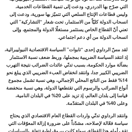
التي صرّح بها الدردري، ودعت إلى تنمية القطاعات الخدمية،
وليس قطاعات الإنتاج السلعي التي تتميّز بها سورية، ودعت إلى
انسحاب الدولة كليّاً من الاستثمار، تحت شعار “التشاركية” التي
تعني أنّ القطاع الخاص يستثمر مستغلًا الدولة والمجتمع، وإلى
انسحاب الدولة من أي دعم اجتماعي.
لقد مسّ الرداوي إحدى “تابوات” السياسة الاقتصادية النيوليبرالية،
إذ انتقد السياسة الضريبية بمجملها، وربط ضعف نسبة الاستثمار
بضآلة موارد الحكومة، بسبب تدنّي عائدات الضرائب نتيجة التهرب
الضريبي الكبير جدا، وانتقد انخفاض العبء الضريبي الذي يبلغ نحو
14% فقط من الناتج المحلي الإجمالي، وهي نسبة تشمل مجموع
أنواع الضرائب والرسوم التي تقتطعها الدولة، وهي نسبة منخفضة
قياسا إلى بلدان العالم، إذ تزيد على 20% في البلدان النامية،
وعلى 40% في البلدان المتقدّمة.
وانتقد الرداوي تدنّي واردات القطاع العام الاقتصادي الذي يحتاج
سياسة فعّالة لإصلاحه، مشدّداً على ضرورة إزالة المعوّقات التي
تقف أمام هذا القطاع، سواء كانت بيروقراطية تتعلق بالسياسات