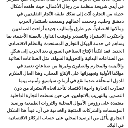
في أيدي شريحة منظمة من رجال الأعمال، حيث طغت أشكال
حديثة من التجارة أدّت إلى تفكك طبقة التّجار التقليديين في
دمشق وحلب، وحجمت أعمالهم وسمحت باستثمار الحرب
ومآلاتها اقتصادياً، عبر طرق وأساليب جديدة أزاحت الصناعيين
واحتكرت الاستيراد والتصدير وقوننت التداول بالعملة الأجنبية، بما
يساهم في خدمة الهيكل التجاري المستحدث والنظام الاقتصادي
الجديد. فقد انكفأ الإنتاج الصناعي السوري بعد الحرب إلى شكلٍ
من الصناعات البدائية والتحويلية السهلة، مثل الصناعات الغذائية
والألبسة والمحارم والصابون وغيرها من صناعاتٍ تعتمد في
موادّها الأولية وتجهيزاتها على الإنتاج المحلي، وهذا الحال الملازم
للدول المتخلّفة عندما تقع في أزماتٍ سياسيةٍ وأمنية، بينما
تصدّرت التجارة واجهة الاقتصاد لتأخذ اتجاه الاستيراد من دون
التصدير، والتهريب بالاتجاهين، في حين نشطت التجارة الداخلية
معتمدة على رؤوس الأموال المحلية والثروات الطبيعية ورصيد
المؤسسات والشركات المنتجة والخدمية في آن، فبدأ هذا الشكل
التجاري يأكل من الرصيد المحلي على حساب الركائز الاقتصادية
في البلاد.