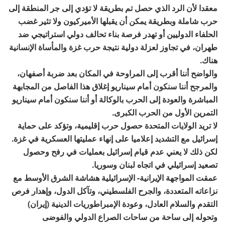
معقدا لأن الرد الذي حصل تم بطريقة لا تؤدي إلى جر المنطقة إلى
حرب شاملة وبطريقة يمكن أن يقبلها الأميركيون ولا تثير غضب
الحلفاء الدوليين أو تهدر فرصة بناء تحالف دولي استراتيجي ضد
طهران، في تجاوز لعزلة دولية نتيجة حرب غزة والمأساة الإنسانية
هناك.
والواضح أننا أقرب إلى المراوحة في المكان بعد ضربة أصفهان،
والمرجح أننا سنكون أمام سيناريو إغلاق هذا الفاصل من المجابهة
المباشرة والعودة إلى الحرب بالوكالة أو أننا سنكون أمام سيناريو
التمرين الأول من الحرب الكبرى.
لا تريد الولايات المتحدة حصول حرب إقليمية، وتؤكد على حماية
إسرائيل مع التشديد إعلاميا على إنهاء عمليتها العسكرية في غزة.
لكن ذلك لا يعني عدم قيام إسرائيل بعمليات في رفح وحصول
تصعيد إسرائيلي في اتجاه لبنان وسوريا.
عمقت المواجهة الإيرانية- الإسرائيلية هشاشة الشرق الأوسط مع
نزاعاته المتعددة، والجرح الفلسطيني، وتآكل الدول، وإهدار فرص
التقدم والسلام العادل، وعودة الإمبراطوريات الدينية (إيران)
وتحوله إلى ساحة من ساحات الصراع الدولي والفوضى