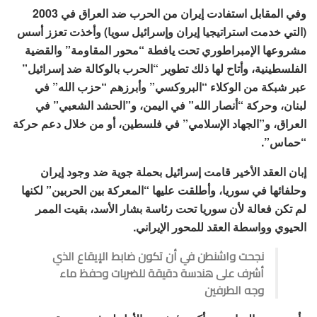
وفي المقابل استفادت إيران من الحرب ضد العراق في 2003
(التي خدمت استراتيجيا إيران وإسرائيل سويا) وأخذت تعزز أسس
مشروعها الإمبراطوري تحت يافطة “محور المقاومة” والقضية
الفلسطينية، وأتاح لها ذلك تطوير “الحرب بالوكالة ضد إسرائيل”
عبر شبكة من الوكلاء “البروكسي” وأبرزهم “حزب الله” في
لبنان، وحركة “أنصار الله” في اليمن، و”الحشد الشعبي” في
العراق، و”الجهاد الإسلامي” في فلسطين، أو من خلال دعم حركة
“حماس”.
إبان العقد الأخير قامت إسرائيل بحملة جوية ضد وجود إيران
وحلفائها في سوريا، وأطلقت عليها “المعركة بين الحربين” لكنها
لم تكن فعالة لأن سوريا تحت رئاسة بشار الأسد، بقيت الممر
الحيوي وواسطة العقد للمحور الإيراني.
نجحت واشنطن في أن تكون ضابط الإيقاع الذي
أشرف على هندسة دقيقة للضربات وحفظ ماء
وجه الطرفين