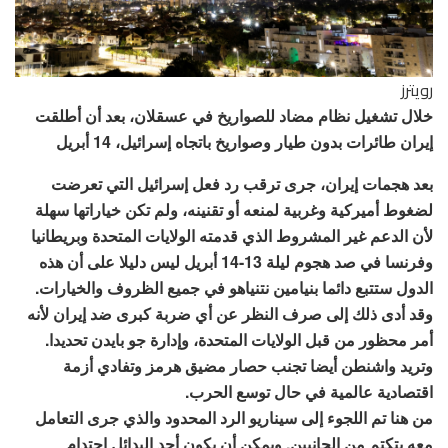
رويترز
خلال تشغيل نظام مضاد للصواريخ في عسقلان، بعد أن أطلقت
إيران طائرات بدون طيار وصواريخ باتجاه إسرائيل، 14 أبريل
بعد هجمات إيران، جرى ترقب رد فعل إسرائيل التي تعرضت
لضغوط أميركية وغربية لمنعه أو تقنينه، ولم تكن خياراتها سهلة
لأن الدعم غير المشروط الذي قدمته الولايات المتحدة وبريطانيا
وفرنسا في صد هجوم ليلة 13-14 أبريل ليس دليلا على أن هذه
الدول ستتبع دائما بنيامين نتنياهو في جميع الظروف والخيارات.
وقد أدى ذلك إلى صرف النظر عن أي ضربة كبرى ضد إيران لأنه
أمر محظور من قبل الولايات المتحدة، وإدارة جو بايدن تحديدا.
وتريد واشنطن أيضا تجنب حصار مضيق هرمز وتفادي أزمة
اقتصادية عالمية في حال توسع الحرب.
من هنا تم اللجوء إلى سيناريو الرد المحدود والذي جرى التعامل
معه بتكتم من الجانبين. ويمكن أن يكون أحد البدائل احتدام