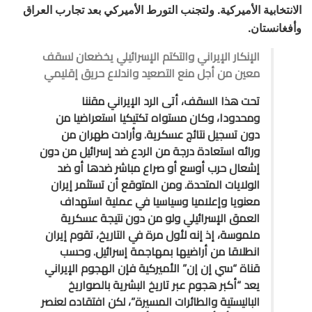
الانتخابية الأميركية. ولتجنب التورط الأميركي بعد تجارب العراق
وأفغانستان.
الإنكار الإيراني والتكتم الإسرائيلي يخضعان لسقف
معين من أجل منع التصعيد واندلاع حريق إقليمي
تحت هذا السقف، أتى الرد الإيراني مقننا
ومحدودا، وكان مستواه تكتيكيا استعراضيا من
دون تسجيل نتائج عسكرية. وأرادت طهران من
ورائه استعادة درجة من الردع ضد إسرائيل من دون
إشعال حرب أوسع أو صراع مباشر ضدها أو ضد
الولايات المتحدة. ومن المتوقع أن تستثمر إيران
معنويا وإعلاميا وسياسيا في عملية استهداف
العمق الإسرائيلي ولو من دون نتيجة عسكرية
ملموسة، إذ إنه لأول مرة في التاريخ، تقوم إيران
انطلاقا من أراضيها بمهاجمة إسرائيل. وحسب
قناة “سي إن إن” الأميركية فإن الهجوم الإيراني
يعد “أكبر هجوم عبر تاريخ البشرية بالصواريخ
الباليستية والطائرات المسيرة”، لكن افتقاده لعنصر