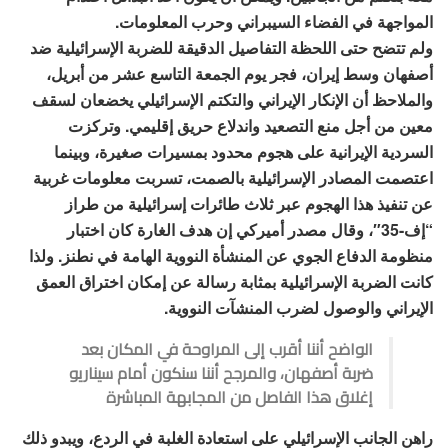
المواجهة في الفضاء السيبراني وحرب المعلومات.
ولم تتضح حتى اللحظة التفاصيل الدقيقة للضربة الإسرائيلية ضد
أصفهان وسط إيران، فجر يوم الجمعة التاسع عشر من أبريل،
والملاحظ أن الإنكار الإيراني والتكتم الإسرائيلي يخضعان لسقف
معين من أجل منع التصعيد واندلاع حريق إقليمي. وتركزت
السردية الإيرانية على هجوم محدود بمسيرات صغيرة، وبينما
اعتصمت المصادر الإسرائيلية بالصمت، تسربت معلومات غربية
عن تنفيذ هذا الهجوم عبر ثلاث طائرات إسرائيلية من طراز
“إف-35″، وقال مصدر أميركي إن هدف الغارة كان اختبار
منظومة الدفاع الجوي عن المنشأة النووية الهامة في نطنز. ولذا
كانت الضربة الإسرائيلية بمثابة رسالة عن إمكان اختراق العمق
الإيراني والوصول لضرب المنشآت النووية.
الواضح أننا أقرب إلى المراوحة في المكان بعد
ضربة أصفهان، والمرجح أننا سنكون أمام سيناريو
إغلاق هذا الفاصل من المجابهة المباشرة
راهن الجانب الإسرائيلي على استعادة الغلبة في الردع، ويبدو ذلك