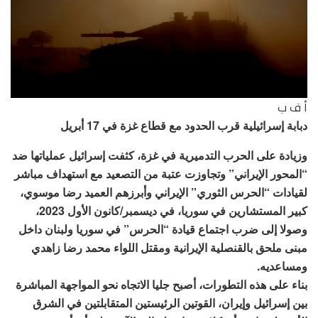
أ ف ب
دبابة إسرائيلية قرب الحدود مع قطاع غزة في 17 أبريل
وزيادة على الحرب التدميرية في غزة، كثفت إسرائيل عملياتها ضد
“المحور الإيراني” وتجاوزت عتبة من التصعيد مع استهداف مباشر
لقيادات “الحرس الثوري” الإيراني وأبرزهم العميد رضا موسوي،
كبير المستشارين في سوريا، في ديسمبر/كانون الأول 2023،
وصولا إلى ضرب اجتماع قيادة “الحرس” في سوريا ولبنان داخل
مبنى ملحق بالقنصلية الإيرانية ومقتل اللواء محمد رضا زاهدي
ومساعديه.
بناء على هذه التطورات، أصبح جليا الاتجاه نحو المواجهة المباشرة
بين إسرائيل وإيران، القوتين الرئيستين المتقابلتين في الشرق