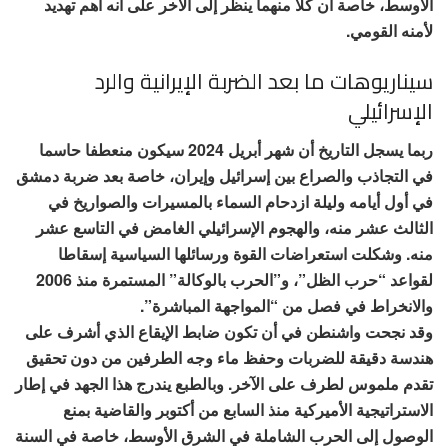
الأوسط، خاصة أن كلا منهما ينظر إلى الآخر على أنه أهم تهديد
لأمنه القومي.
سيناريوهات ما بعد الضربة الإيرانية والرد
الإسرائيلي
ربما يسجل التاريخ أن شهر أبريل 2024 سيكون منعطفا حاسما
في التجاذب والصراع بين إسرائيل وإيران، خاصة بعد ضربة دمشق
في أول أيامه وليلة ازدحام السماء بالمسيرات والصواريخ في
الثالث عشر منه، والهجوم الإسرائيلي الغامض في التاسع عشر
منه. وشكلت استعراضات القوة ورسائلها السياسية إسقاطا
لقواعد “حرب الظل”، و”الحرب بالوكالة” المستمرة منذ 2006
والانخراط في فصل من “المواجهة المباشرة”.
وقد نجحت واشنطن في أن تكون ضابط الإيقاع الذي أشرف على
هندسة دقيقة للضربات وحفظ ماء وجه الطرفين من دون تحقيق
تقدم ملموس لطرف على الآخر. وبالطبع يندرج هذا الجهد في إطار
الاستراتيجية الأميركية منذ السابع من أكتوبر والقاضية بمنع
الوصول إلى الحرب الشاملة في الشرق الأوسط، خاصة في السنة