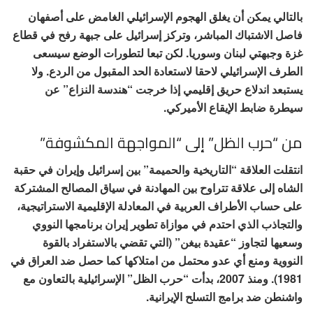
بالتالي يمكن أن يغلق الهجوم الإسرائيلي الغامض على أصفهان
فاصل الاشتباك المباشر، وتركز إسرائيل على جبهة رفح في قطاع
غزة وجبهتي لبنان وسوريا. لكن تبعا لتطورات الوضع سيسعى
الطرف الإسرائيلي لاحقا لاستعادة الحد المقبول من الردع. ولا
يستبعد اندلاع حريق إقليمي إذا خرجت “هندسة النزاع” عن
سيطرة ضابط الإيقاع الأميركي.
من “حرب الظل” إلى “المواجهة المكشوفة”
انتقلت العلاقة “التاريخية والحميمة” بين إسرائيل وإيران في حقبة
الشاه إلى علاقة تتراوح بين المهادنة في سياق المصالح المشتركة
على حساب الأطراف العربية في المعادلة الإقليمية الاستراتيجية،
والتجاذب الذي احتدم في موازاة تطوير إيران برنامجها النووي
وسعيها لتجاوز “عقيدة بيغن” (التي تقضي بالاستفراد بالقوة
النووية ومنع أي عدو محتمل من امتلاكها كما حصل ضد العراق في
1981). ومنذ 2007، بدأت “حرب الظل” الإسرائيلية بالتعاون مع
واشنطن ضد برامج التسلح الإيرانية.